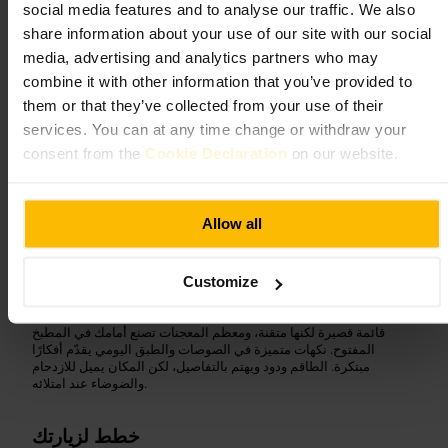
social media features and to analyse our traffic. We also
Web
الصورة /
share information about your use of our site with our social
media, advertising and analytics partners who may
combine it with other information that you’ve provided to
”
باستا طازجة أمام العين وطعم يثبت نفسه.
“
them or that they’ve collected from your use of their
services. You can at any time change or withdraw your
consent from the
Cookie Declaration
on our website.
مناسب لـ
مطاعم_غلاسكو
#
أكل_إيطالي
#
باستا_طازجة
#
Allow all
تيراميسو
#
مطبخ_مفتوح
#
مناسب_للمجموعات
#
ما الذي تتوقعه
Customize
قائمة قصيرة لكنها متقنة، ومعظم المعجنات تصنع أمامك في المطبخ
المفتوح. نكهات متميزة في الصوصات والطبق اليومي يقدّم أفكارًا
مبتكرة. الطاقم ودود ويهتم بالتفاصيل، لكن المكان يميل للازدحام
والضوضاء عند امتلائه.
خطط لزيارتك