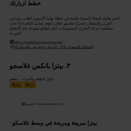
خطط لزيارتك
احجز طاولة لعشاء المساء خاصة في عطلة نهاية الأسبوع. اطلب بيتزا من
الفرن والمقبلات لتجربة تقاسم. اطلب مقعد بجانب النافذة إذا تحب
مشاهدة حركة الشارع. للمجموعات، اختَر أطباق متنوعة بدل الأطباق
الفردية.
https://santaluciaglasgow.com/
68 شارع إنجرام، غلاسكو G1 1EX، المملكة المتحدة
بيتزا بانكس غلاسجو
تناول الطعام والشراب
•
مطعم
٤٫٤
٤٫٦
www.pointahotels.com
الصورة /
”
بيتزا سريعة ومريحة في وسط غلاسكو
“