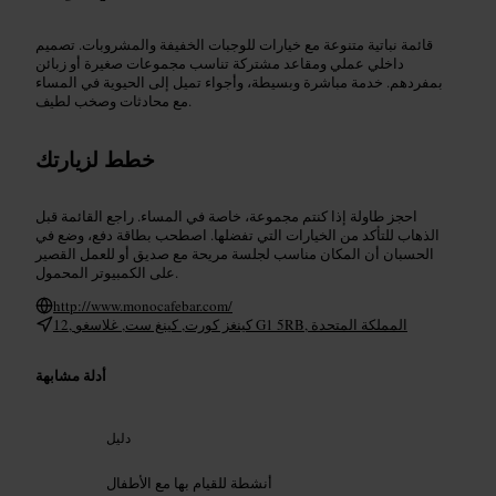
قائمة نباتية متنوعة مع خيارات للوجبات الخفيفة والمشروبات. تصميم
داخلي عملي ومقاعد مشتركة تناسب مجموعات صغيرة أو زبائن
بمفردهم. خدمة مباشرة وبسيطة، وأجواء تميل إلى الحيوية في المساء
مع محادثات وصخب لطيف.
خطط لزيارتك
احجز طاولة إذا كنتم مجموعة، خاصة في المساء. راجع القائمة قبل
الذهاب للتأكد من الخيارات التي تفضلها. اصطحب بطاقة دفع، وضع في
الحسبان أن المكان مناسب لجلسة مريحة مع صديق أو للعمل القصير
على الكمبيوتر المحمول.
http://www.monocafebar.com/
12, كينغز كورت, كينغ ست, غلاسغو G1 5RB, المملكة المتحدة
أدلة مشابهة
دليل
أنشطة للقيام بها مع الأطفال