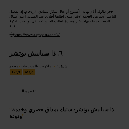
احجز طاولة أيام نهاية الأسبوع أو تعال مبكرًا لتفادي الازدحام. إذا تفضل
الباستا أنعم من العجنة الافتراضية، اطلبها أطرى عند الطلب. اختر أطباق
اليوم لتجربة نكهات غير معتادة. اطلب الجبن الإضافي لو تحب النكهة
الغنية.
https://www.sugopasta.co.uk/
ذا سبانيش بوتشر
﷼﷼﷼
•
المأكولات والمشروبات
•
مطعم
٤٫٦
٤٫٥
الصورة /
ذا سبانيش بوتشر: ستيك بمذاق حضري وخدمة
“
”
ودودة