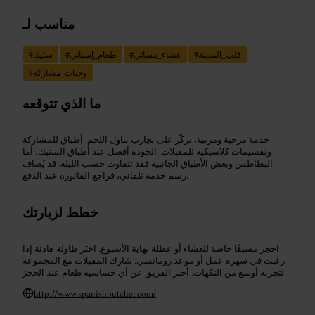
مناسب لـ
قلب_المدينة
#
عشاء_مسائي
#
طعام_إسباني
#
ستيك
#
وجبات_مشاركة
#
ما الذي تتوقعه
خدمة مرحبة ومرتبة، تركّز على تجارب تناول اللحم. أطباق للمشاركة
وتقسيمات كلاسيكية للمقبلات. الجودة أفضل عند أطباق الستيك، أما
البطاطس وبعض الأطباق الجانبية فقد تتفاوت حسب الليلة. قد يُضاف
رسم خدمة تلقائي، فراجع الفاتورة عند الدفع.
خطط لزيارتك
احجز مسبقًا خاصة للعشاء أو عطلة نهاية الأسبوع. اختَر طاولة هادئة إذا
رغبت في سهرة عمل أو موعد رومانسي. شارك المقبلات مع المجموعة
لتجربة أوسع من النكهات. أخبر الفريق عن أي حساسية طعام عند الحجز.
http://www.spanishbutcher.com/