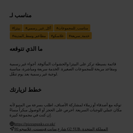
مناسب لـ
مناسب_للمجموعات
#
أكل_غير_رسمي
#
بيتزا
#
خدمة_سريعة
#
غلاسكو
#
مطاعم_وسط_المدينة
#
ما الذي تتوقعه
قائمة بسيطة تركز على البيتزا والحشوات المألوفة. أجواء غير رسمية
ومقاعد مريحة للمجموعات الصغيرة. الخدمة سريعة ومباشرة، مناسبة
لوجبة غير رسمية بعد يوم تنقّل.
خطط لزيارتك
توجّه مع أصدقاء أو زملاء لمشاركة الأصناف، اطلب بسرعة من المنيو لأنه
مكان عملي للوجبات السريعة. احرص على الحجز أو الوصول مبكراً مساءً
إن كنت في مجموعة كبيرة.
https://pizzapunks.co.uk/
90 شارع سانت فينسنت، غلاسجو G2 5UB، المملكة المتحدة