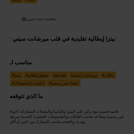
Alfie FoodWala
الصورة /
”
بيتزا إيطالية تقليدية في قلب ميرشانت سيتي
“
مناسب لـ
عائلات
#
ميرشانت_سيتي
#
غلاسكو
#
مطبخ_إيطالي
#
بيتزا
#
عشاء_غير_رسمي
#
مناسب_للمجموعات
#
ما الذي تتوقعه
قائمة قصيرة مع تركيز على البيتزا والباستا والمقبلات المشاركة. أجواء
غير رسمية ومقاعد تناسب العائلات والمجموعات الصغيرة. الخدمة سريعة
وودية، والحجم مناسب للتشارك بين اثنين أو أكثر.