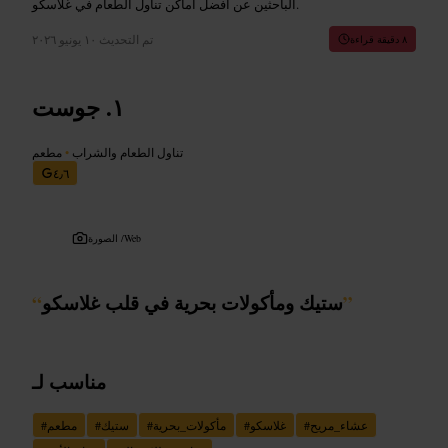
الباحثين عن أفضل أماكن تناول الطعام في غلاسكو.
تم التحديث
١٠ يونيو ٢٠٢٦
٨ دقيقة قراءة
جوست
تناول الطعام والشراب
•
مطعم
٤٫٦
Web
الصورة /
”
ستيك ومأكولات بحرية في قلب غلاسكو
“
مناسب لـ
عشاء_مريح
#
غلاسكو
#
مأكولات_بحرية
#
ستيك
#
مطعم
#