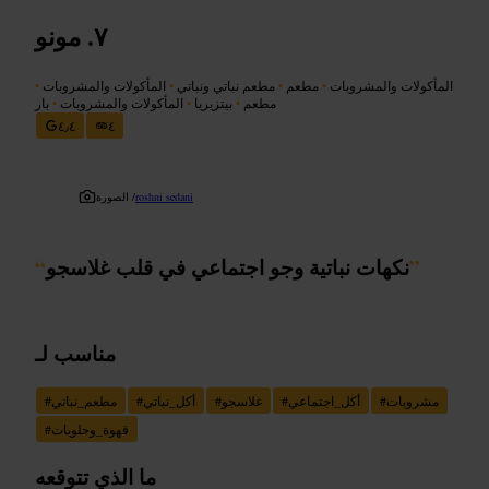
مونو
المأكولات والمشروبات
•
مطعم
•
مطعم نباتي ونباتي
•
المأكولات والمشروبات
•
مطعم
•
بيتزيريا
•
المأكولات والمشروبات
•
بار
٤٫٤
٤
roshni sedani
الصورة /
”
نكهات نباتية وجو اجتماعي في قلب غلاسجو
“
مناسب لـ
مشروبات
#
أكل_اجتماعي
#
غلاسجو
#
أكل_نباتي
#
مطعم_نباتي
#
قهوة_وحلويات
#
ما الذي تتوقعه