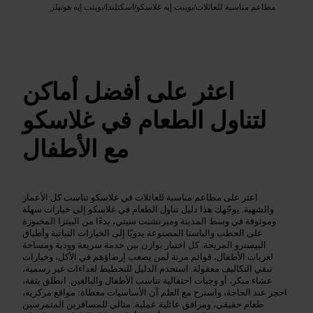
مطاعم مناسبة للعائلات
/
بوينت إيه غلاسكو
/
اسكتلندا
/
بوينت إيه هوتيلز
اعثر على أفضل أماكن
لتناول الطعام في غلاسكو
مع الأطفال
اعثر على مطاعم مناسبة للعائلات في غلاسكو تناسب كل الأعمار
والشهية. يوجّهك هذا دليل تناول الطعام في غلاسكو إلى خيارات سهلة
وموثوقة في وسط المدينة وميرتشنت سيتي، بدءًا من البيتزا المخبوزة
على الحطب والباستا المصنوعة يدويًا إلى الخيارات النباتية وأطباق
البيسترو المريحة. كل اختيار يوازن بين خدمة سريعة وودية ومساحة
لعربات الأطفال، قوائم مرنة لمن يصعب إرضاؤهم في الأكل، وخيارات
تبقي التكاليف معقولة. استخدم الدليل للتخطيط لغداءات غير رسمية،
عشاء مبكر، أو وجبات احتفالية تناسب الأطفال والبالغين. انطلق بثقة،
احجز عند الحاجة، واسترح مع العلم أن الأساسيات مغطاة: مواقع مركزية،
طعام حقيقي، ومرافق عائلية عملية. مثالي للمسافرين المتمرسين