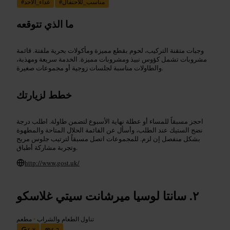
مناسب_للاحتفال
#
غداء_الأحد
#
ما الذي تتوقعه
وجبات متقنة التركيب، لحوم بقطع مميزة ومأكولات بحرية ملفتة. قائمة
مشروبات تشمل كؤوس نبيذ ومشروبات مميزة. الخدمة سريعة ومهذبة،
والطاولات مناسبة لجلسات زوجية أو مجموعات صغيرة.
خطط لزيارتك
احجز مسبقاً للمساء أو عطلة نهاية الأسبوع لتضمن طاولة. اطلب درجة
نضج الستيك عند الطلب، وأسأل عن القائمة الحلال المتاحة والمطهوة
بشكل منفصل إن لزم. للمجموعات اتصل مسبقاً لترتيب جلوس مريح
وتجربة مشاركة أطباق.
http://www.gost.uk/
سانتا لوسيا ميرشانت سيتي غلاسكو
تناول الطعام والشراب
•
مطعم
٤٫٧
٤٫٦