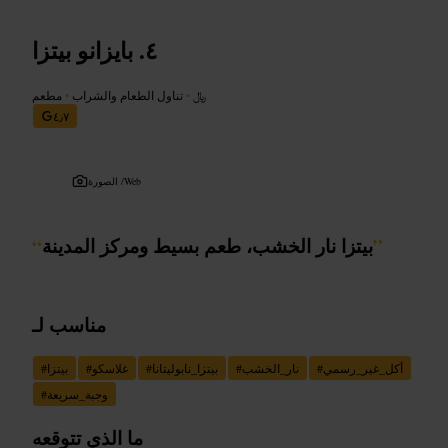
بايزانو بيتزا
﷼
•
تناول الطعام والشراب
•
مطعم
٤٫٧
Web
الصورة /
”
بيتزا نار الخشب، طعم بسيط ومركز المدينة
“
مناسب لـ
أكل_غير_رسمي
#
نار_الخشب
#
بيتزا_نابوليتانا
#
غلاسكو
#
بيتزا
#
وجبة_سريعة
#
ما الذي تتوقعه