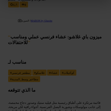
٤٫٦
٥
MAISON by Glaschu
الصورة /
ميزون باي غلاشو: عشاء فرنسي عملي ومناسب
“
”
للاحتفالات
مناسب لـ
كوكتيلات
#
عشاء
#
غلاسكو
#
مطعم_فرنسي
#
مطاعم_وسط_المدينة
#
ما الذي تتوقعه
قائمة مرتكزة على أطباق رئيسية مثل فيليه ستيك وصدور دجاج محمصة،
إلى جانب مولوسكات وشوربة البصل الفرنسية. أجواء راقية لكن مريحة،
خدمة سريعة وانتباه خاص للمناسبات الخاصة وغرف الطعام الخاصة.