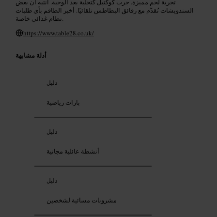
تجربة لحم مميزة. جرب كوكتيل كتحلية بعد الوجبة. انتبه أن بعض
السندويشات تُقدَّم مع رقائق البطاطس تلقائيًا. أخبر الطاقم بأي طلبات
نظام غذائي خاصة.
https://www.table28.co.uk/
أدلة مشابهة
دليل
بارات رياضية
دليل
أنشطة عائلية مجانية
دليل
مشروبات مسائية لشخصين