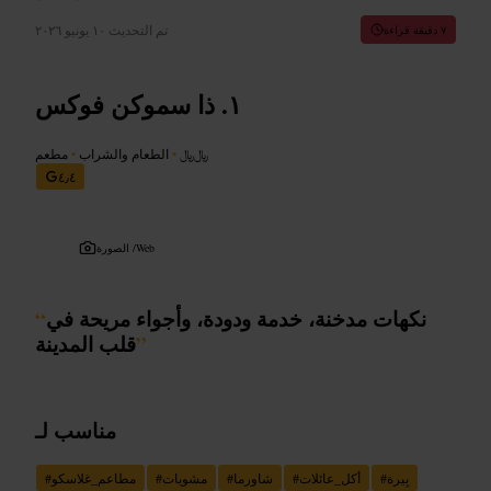
تم التحديث
١٠ يونيو ٢٠٢٦
٧ دقيقة قراءة
ذا سموكن فوكس
﷼﷼
•
الطعام والشراب
•
مطعم
٤٫٤
Web
الصورة /
نكهات مدخنة، خدمة ودودة، وأجواء مريحة في
“
”
قلب المدينة
مناسب لـ
بِيرة
#
أكل_عائلات
#
شاورما
#
مشويات
#
مطاعم_غلاسكو
#