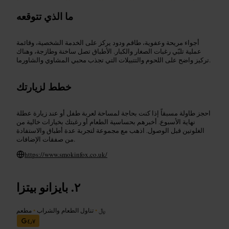
ما الذي تتوقعه
أجواء مريحة وعفوية، طاقم ودود يركز على الخدمة الشخصية، وقائمة
عملية تلبّي رغبات الصغار والكبار. الأطباق تصل ساخنة وطازجة، وهناك
تركيز واضح على اللحوم والتتبيلات التي تجذب محبي المشاوي والشاورما.
خطط لزيارتك
احجز طاولة مسبقاً إذا كنت بحاجة لمساحة لعربة طفل أو عند زيارة عطلة
نهاية الأسبوع. أخبرهم بحساسية الطعام أو رغبتك بخيارات خالية من
الغلوتين قبل الوصول. اذهب مع مجموعة لتجربة عدة أطباق والاستفادة
من صفقات الإضافات.
https://www.smokinfox.co.uk/
بايزانو بيتزا
﷼
•
تناول الطعام والشراب
•
مطعم
٤٫٧