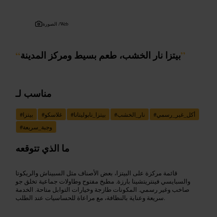
Web
الصورة /
”
بيتزا نار الخشب، طعم بسيط ومركز المدينة
“
مناسب لـ
أكل_غير_رسمي
#
نار_الخشب
#
بيتزا_نابوليتانا
#
غلاسكو
#
بيتزا
#
وجبة_سريعة
#
ما الذي تتوقعه
قائمة مركزة على البيتزا، بعض الأصناف مثل السبيناش والريكوتا
والسبايسي فينتريتشينا بارزة. مطبخ مفتوح وطاولات جماعية تخلق جو
صاخب وغير رسمي. المكونات طازجة وخيارات التوابل متاحة. الخدمة
سريعة وعناية بالنظافة، مع مراعاة للحساسيات عند الطلب.