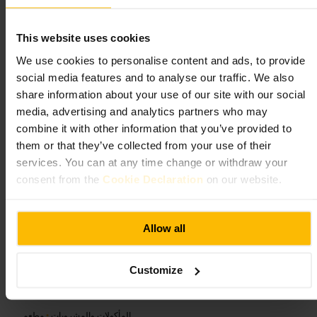
جو مريح وقابل للمحادثة مع عروض موسيقى حية في أمسيات محددة.
This website uses cookies
قائمة طعام تدمج مكونات اسكتلندية في أطباق معروفة مثل لازانيا
الهاغيس وفطائر اللحم، مع جانب من البطاطس المقرمشة. تشكيلة
We use cookies to personalise content and ads, to provide
المشروبات تشمل جعة على الصنبور ونبيذ مختار، والحلويات تتضمن
social media features and to analyse our traffic. We also
نسخة مميزة من المارس بار المقلي. الطاقم ودود ويعطي توصيات
شخصية.
share information about your use of our site with our social
media, advertising and analytics partners who may
خطط لزيارتك
combine it with other information that you’ve provided to
them or that they’ve collected from your use of their
services. You can at any time change or withdraw your
احجز مسبقًا لأمسيات العروض الحية أو عطلات نهاية الأسبوع. اطلب من
consent from the
Cookie Declaration
on our website.
الموظفين توصية نبيذ مع طبقك، فهم يعرفون الخيارات جيدًا. إذا تفضّل
جوًا اجتماعيًا، اطلب طاولة في منطقة الجلوس المشتركة. جرّب طبق
الأحد الشهري أو دلّل نفسك بحلوى المارس بار المقلي مع بيرة.
http://www.dukesumbrella.com/
Allow all
363 أرجايل ست، غلاسكو G2 8LT، المملكة المتحدة
Customize
ميزون باي غلاسكو
المأكولات والمشروبات
•
مطعم