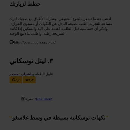
خطط لزيارتك
اذهب عندما تشعر بالجوع الحقيقي، وشارك الأطباق مع صحبك لترك
مساحة للتجربة. اطلب نصيحة النادل عن النكهات أو مستوى الحرارة،
واذكر أي حساسية قبل الطلب. اعتمد على اليد والسكين إذا كانت
الشريحة رطبة، واطلب ماء مع الوجبة.
http://paesanopizza.co.uk/
ليتل توسكاني
تناول الطعام والشراب
•
مطعم
٤٫٤
٤٫٣
Little Tuscany
الصورة /
”
نكهات توسكانية بسيطة في وسط غلاسغو
“