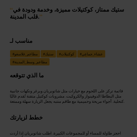
ستيك ممتاز، كوكتيلات مميزة، وخدمة ودودة في
“
”
قلب المدينة.
مناسب لـ
عشاء_جماعِي
#
كوكتيلات
#
ستيك
#
مطاعم_غلاسغو
#
مطاعم_وسط_المدينة
#
ما الذي تتوقعه
قائمة تركز على اللحوم مع خيارات مثل شاتوبريان وبرغر ونكهات جانبية
مثل البطاطا الدوفينواز والكروكيت. مشروبات كوكتيل متقنة تُقدم غالبًا
كتحلية. أجواء مريحة وحميمية مع طاقم منتبه يجعل الزيارة سهلة وممتعة.
خطط لزيارتك
احجز طاولة للمساء أو للمجموعات الكبيرة. اطلب شاتوبريان إذا أردت