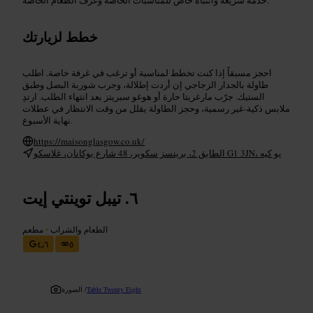
خطط لزيارتك
احجز مسبقاً إذا كنت تخطط لمناسبة أو ترغب في غرفة خاصة. اطلب
طاولة بالجدار الزجاجي إن أردت إطلالة، وجرب شوربة البصل وطبق
الستيك. جرّب مارغريتا حارة أو هوغو سبريتز بعد انتهاء الطلب. ارتدِ
ملابس ذكية-غير رسمية، وحجز الطاولة يقلل من وقت الانتظار في عطلات
نهاية الأسبوع.
https://maisonglasgow.co.uk/
الطابق 2، برينسز سكوير، 48 شارع بوكانان، غلاسكو G1 3JN، يو كيه
تيبل توينتي إيت
الطعام والشراب
•
مطعم
٤٫٦
٥
Table Twenty Eight
الصورة /