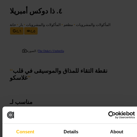
ذا دوكس أمبريلا
المأكولات والمشروبات
•
مطعم
•
المأكولات والمشروبات
•
بار
•
حانة
٤٫٦
٤٫٥
The Duke's Umbrella
الصورة /
نقطة التقاء للمذاق والموسيقى في قلب
“
”
غلاسكو
مناسب لـ
روست_الأحد
#
موسيقى_حية
#
مطعم_غلاسكو
#
بار_نبيذ
#
عشاء_رومانسي
#
حلويات_مقلاة
#
مأكولات_اسكتلندية
#
Consent
Details
About
ما الذي تتوقعه