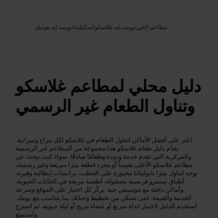
Google AI
الصورة /
مطاعم الحي
/
بوينت إيه غلاسكو
/
اسكتلندا
/
بوينت إيه هوتيلز
دليل محلي لمطاعم غلاسكو
وتناول الطعام غير الرسمي
اعثر على أفضل الأماكن لتناول الطعام في غلاسكو لكل مزاج وميزانية.
يقدّم دليل طعام غلاسكو هذا مجموعة من المطاعم غير الرسمية
والمركزية التي تقدم خدمة ودودة وطعامًا صادقًا. سواء كنت تبحث عن
مطاعم غلاسكو الأعلى تقييماً أو مجرد قطعة بيتزا سريعة وغير رسمية،
توجه لتناول بيتزا نابوليتانا مخبوزة على الحطب، برانشات إيطالية وفيرة،
أطباق بيسترو فرنسية مصقولة، أطعمة مريحة في الحانات الحيوية،
وأماكن دافئة مع موسيقى حية. يركّز كل اختيار على الموقع وسرعة
الخدمة والقيمة، حتى تتمكن من تخطيط وجباتك بما يتناسب مع يومك.
استخدم الدليل لاختيار غداء سريع أو عشاء مريح أو ليلة حيوية، ثم استرخِ
واستمتع.