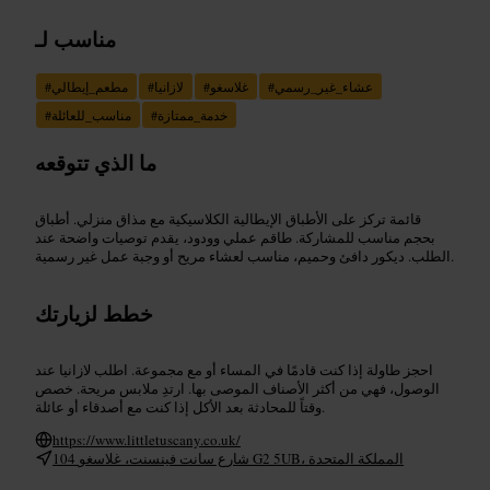
مناسب لـ
عشاء_غير_رسمي
#
غلاسغو
#
لازانيا
#
مطعم_إيطالي
#
خدمة_ممتازة
#
مناسب_للعائلة
#
ما الذي تتوقعه
قائمة تركز على الأطباق الإيطالية الكلاسيكية مع مذاق منزلي. أطباق
بحجم مناسب للمشاركة. طاقم عملي وودود، يقدم توصيات واضحة عند
الطلب. ديكور دافئ وحميم، مناسب لعشاء مريح أو وجبة عمل غير رسمية.
خطط لزيارتك
احجز طاولة إذا كنت قادمًا في المساء أو مع مجموعة. اطلب لازانيا عند
الوصول، فهي من أكثر الأصناف الموصى بها. ارتدِ ملابس مريحة. خصص
وقتاً للمحادثة بعد الأكل إذا كنت مع أصدقاء أو عائلة.
https://www.littletuscany.co.uk/
104 شارع سانت فينسنت، غلاسغو G2 5UB، المملكة المتحدة