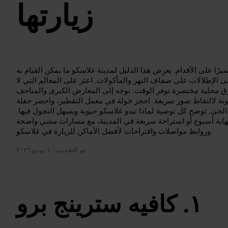
زيارتها
ًا على الأقدام. يعرِض هذا الدليل لمدينة غلاسكو ما يمكن القيام به
الإطلالات على ضفاف النهر والمأكولات. اعثر على المعالم التي لا
رق محلية مختصرة توفر الوقت. توجه إلى المعارض الكبرى والمتاحف
لونة لالتقاط صور سريعة. احجز جولة في معمل التقطير، واحضر حفلة
لحي. توضح كل توصية لماذا تبدو غلاسكو حيوية ويسهل التجول فيها.
هاية أسبوع أو استراحة سريعة في المدينة، مع مسارات مشي واضحة
وروابط مواصلات واقتراحات لأفضل الأماكن للزيارة في غلاسكو.
تم التحديث
١٠ يونيو ٢٠٢٦
كافيه سترينج برو