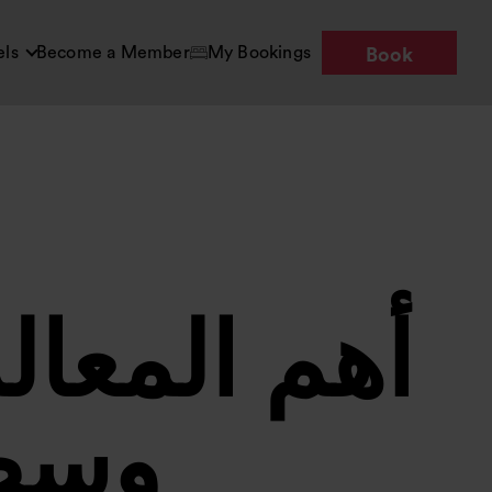
els
Become a Member
My Bookings
Book
أهم المعا
وسط 