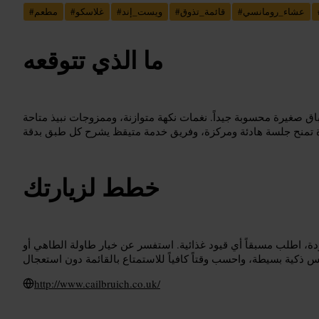
عشاء_رومانسي
#
قائمة_تذوق
#
ويست_إند
#
غلاسكو
#
مطعم
#
ما الذي تتوقعه
اق صغيرة محسوبة جيداً. نغمات نكهة متوازنة، وممزوجات نبيذ متاحة
خطط لزيارتك
دة، اطلب مسبقاً أي قيود غذائية. استفسر عن خيار طاولة الطاهي أو
http://www.cailbruich.co.uk/