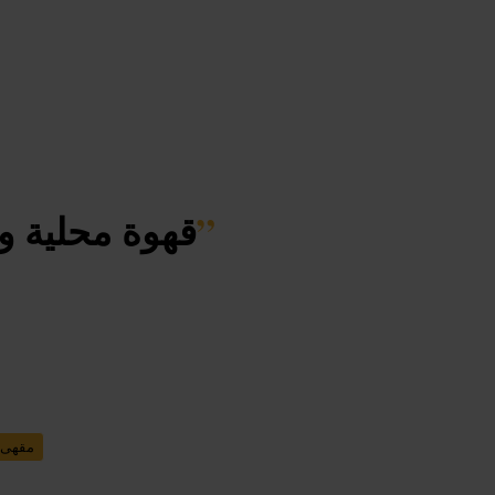
”
قهوة محلية و
مقهى_