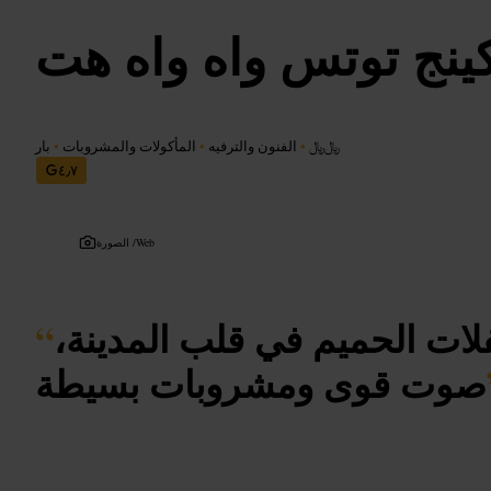
ينج توتس واه واه هت
﷼﷼
•
الفنون والترفيه
•
المأكولات والمشروبات
•
بار
٤٫٧
Web
الصورة /
ات الحميم في قلب المدينة،
“
صوت قوى ومشروبات بسيطة