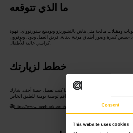
ما الذي تتوقعه
ويات ومقبلات مالحة مثل هاش بالتشوريزو وبودينغ ستورنوواي. قهوة
جة. حصص كبيرة وصور أطباق مرتبة بعناية. فريق العمل ودود، ويوفرون
كراسي عالية للأطفال.
خطط لزيارتك
فادي ذروة الانتظار. اطلب نصف حصة إذا كنت تفضل حصة أخف. شارك
Consent
https://www.facebook.com/cafestrangebrew/timeline
This website uses cookies