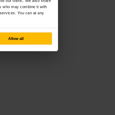
se our traffic. We also share
ers who may combine it with
r services. You can at any
Allow all