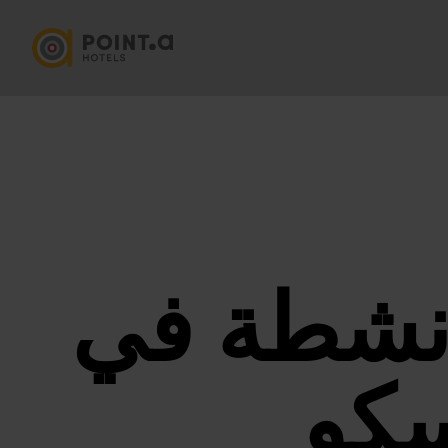
أنشطة في
سكو