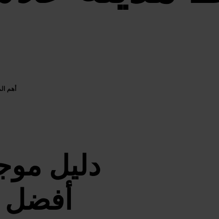
أهم الم
دليل موج
أفضل ا