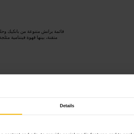
قائمة برانش متنوعة من بانكيك وحل
متقنة، بينها قهوة فيتنامية مثل
توجه في الصباح أو بعد الظهر لت
أطباق بين الأصدقاء لتجربة أكثر تنوعًا. اطلب من الطاقم توصية يومية للطبق الخاص.
Details