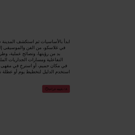
ابدأ بالأساسيات ثم استكشف المدينة سير
في غلاسكو، من الفن والموسيقى إلى 
بد من رؤيتها، ونصائح عملية، وط
التفاعلية ومسارات الجداريات الم
في مكان حميم، أو استرخِ في مقهى ا
استخدم الدليل لتخطيط يوم أو عطلة ن
١٨ دقيقة قراءة