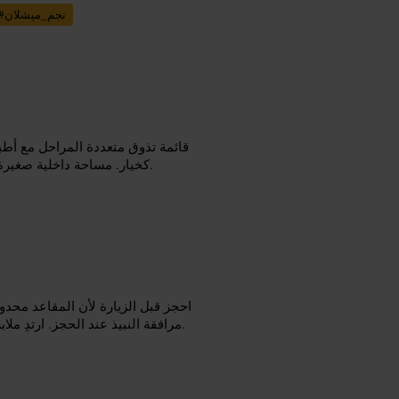
نجم_ميشلان
#
قائمة تذوق متعددة المراحل مع أطب
كخيار. مساحة داخلية صغيرة تمنح جلسة هادئة ومركزة، وفريق خدمة متيقظ يشرح كل طبق بدقة.
احجز قبل الزيارة لأن المقاعد محدو
مرافقة النبيذ عند الحجز. ارتدِ ملابس ذكية بسيطة، واحسب وقتاً كافياً للاستمتاع بالقائمة دون استعجال.