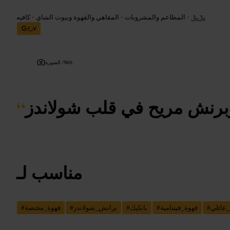
﷼﷼
•
المطاعم والمشروبات
•
المقاهي والقهوة وبيوت الشاي
•
كافيه
٤٫٧
Web
الصورة /
برنش مريح في قلب شولاندز
“
مناسب لـ
عائلي
#
قهوة_فيتنامية
#
بانكيك
#
برانش_شولاندز
#
قهوة_مختصة
#