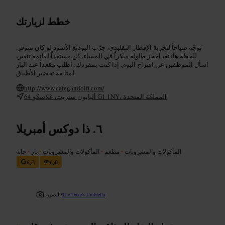
خطط لزيارتك
توجّه صباحاً لتجربة الإفطار التقليدي، جرّب البودنغ الأسود لو كان متوفر.
للحظة هادئة، احجز طاولة مبكراً في المساء. كن مستعداً لقائمة تتغير،
اسأل الموظفين عن اقتراح اليوم. إذا كنت بمفردك، اطلب مقعداً عند البار
لمتابعة تحضير الأطباق.
http://www.cafegandolfi.com/
64 ألبايون ستريت، غلاسكو G1 1NY، المملكة المتحدة
ذا دوكس أمبريلا
المأكولات والمشروبات
•
مطعم
•
المأكولات والمشروبات
•
بار
•
حانة
٤٫٦
٤٫٥
The Duke's Umbrella
الصورة /