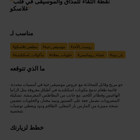
نقطة التقاء للمذاق والموسيقى في قلب
“
”
غلاسكو
مناسب لـ
روست_الأحد
#
موسيقى_حية
#
مطعم_غلاسكو
#
بار_نبيذ
#
عشاء_رومانسي
#
حلويات_مقلاة
#
مأكولات_اسكتلندية
#
ما الذي تتوقعه
جو مريح وقابل للمحادثة مع عروض موسيقى حية في أمسيات محددة.
قائمة طعام تدمج مكونات اسكتلندية في أطباق معروفة مثل لازانيا
الهاغيس وفطائر اللحم، مع جانب من البطاطس المقرمشة. تشكيلة
المشروبات تشمل جعة على الصنبور ونبيذ مختار، والحلويات تتضمن
نسخة مميزة من المارس بار المقلي. الطاقم ودود ويعطي توصيات
شخصية.
خطط لزيارتك