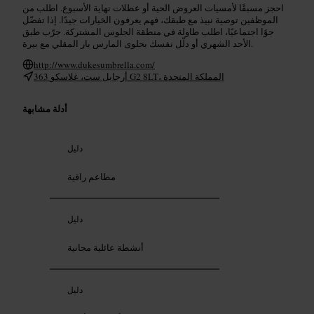
احجز مسبقًا لأمسيات العروض الحية أو عطلات نهاية الأسبوع. اطلب من
الموظفين توصية نبيذ مع طبقك، فهم يعرفون الخيارات جيدًا. إذا تفضّل
جوًا اجتماعيًا، اطلب طاولة في منطقة الجلوس المشتركة. جرّب طبق
الأحد الشهري أو دلّل نفسك بحلوى المارس بار المقلي مع بيرة.
http://www.dukesumbrella.com/
363 أرجايل ست، غلاسكو G2 8LT، المملكة المتحدة
أدلة مشابهة
دليل
مطاعم راقية
دليل
أنشطة عائلية مجانية
دليل