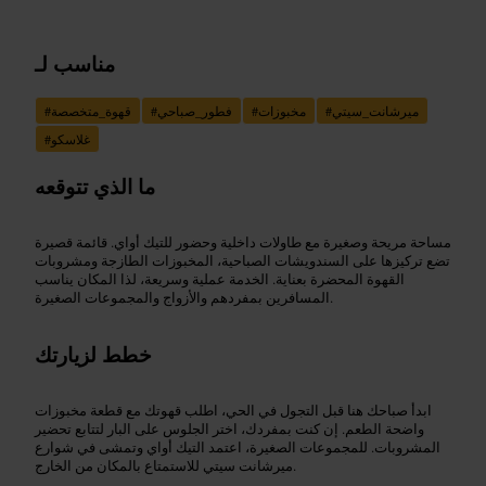
مناسب لـ
ميرشانت_سيتي
#
مخبوزات
#
فطور_صباحي
#
قهوة_متخصصة
#
غلاسكو
#
ما الذي تتوقعه
مساحة مريحة وصغيرة مع طاولات داخلية وحضور للتيك أواي. قائمة قصيرة
تضع تركيزها على السندويشات الصباحية، المخبوزات الطازجة ومشروبات
القهوة المحضرة بعناية. الخدمة عملية وسريعة، لذا المكان يناسب
المسافرين بمفردهم والأزواج والمجموعات الصغيرة.
خطط لزيارتك
ابدأ صباحك هنا قبل التجول في الحي، اطلب قهوتك مع قطعة مخبوزات
واضحة الطعم. إن كنت بمفردك، اختر الجلوس على البار لتتابع تحضير
المشروبات. للمجموعات الصغيرة، اعتمد التيك أواي وتمشى في شوارع
ميرشانت سيتي للاستمتاع بالمكان من الخارج.