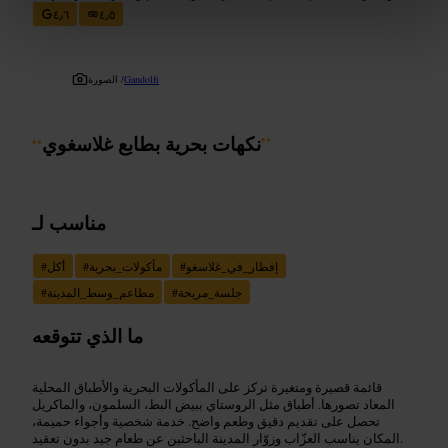
٤٫٦
٤٫٥
Gandolfi
الصورة /
”
نكهات بحرية بطابع غلاسغوي
“
مناسب لـ
إفطار_في_غلاسغو
#
مأكولات_بحرية
#
أكل
#
جلسة_مريحة
#
مطاعم_وسط_المدينة
#
ما الذي تتوقعه
قائمة قصيرة ومتغيرة تركز على المأكولات البحرية والأطباق المحلية
المعاد تصورها. أطباق مثل الروستاي ببيض البط، السلمون، والماكريل
تحصل على تقديم دقيق وطعم واضح. خدمة شخصية وأجواء حميمة،
المكان يناسب العزّاب وزوّار المدينة الباحثين عن طعام جيد بدون تعقيد.