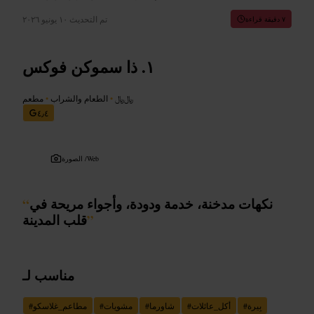
تم التحديث
١٠ يونيو ٢٠٢٦
٧ دقيقة قراءة
ذا سموكن فوكس
﷼﷼
•
الطعام والشراب
•
مطعم
٤٫٤
Web
الصورة /
نكهات مدخنة، خدمة ودودة، وأجواء مريحة في
“
”
قلب المدينة
مناسب لـ
بِيرة
#
أكل_عائلات
#
شاورما
#
مشويات
#
مطاعم_غلاسكو
#