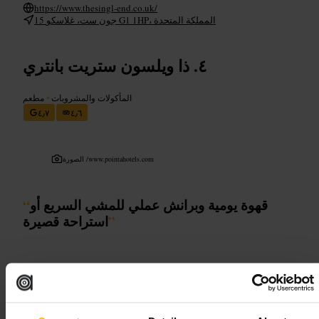
https://www.thesingl-end.co.uk/
15 جون ست، غلاسكو G1 1HP، المملكة المتحدة
ذا ويلسون ستريت بانتري
المأكولات والمشروبات
•
مطعم
٤٫٧
٤٫٦
www.pointahotels.com
الصورة /
قهوة يومية وبرانش عملي للمشي السريع أو
“
”
استراحة قصيرة
مناسب لـ
مقاهي_جلاسكو
#
وجبة_خفيفة
#
مخبوزات
#
برانش
#
قهوة
#