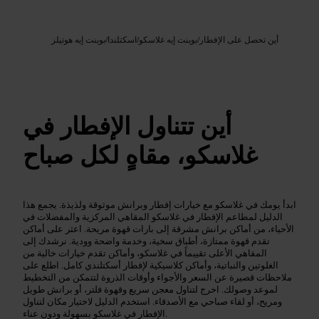
Google AI
الصورة /
أين تحصل على الإفطار
/
بوينت إيه غلاسكو
/
اسكتلندا
/
بوينت إيه هوتيلز
أين تتناول الإفطار في
غلاسكو، مقاهٍ لكل صباح
ابدأ يومك في غلاسكو مع خيارات إفطار وبرانش موثوقة ولذيذة. يجمع هذا
الدليل لمطاعم الإفطار في غلاسكو المقاهي المركزية والمفضلات في
الأحياء، من أماكن برانش مشرقة إلى بارات قهوة مريحة. اعثر على أماكن
تقدم قهوة ممتازة، أطباق سخية، وخدمة واضحة وودية. نرشدك إلى
المقاهي الأعلى تقييماً في غلاسكو، وأماكن تقدم خيارات خالية من
الغلوتين والنباتية، وأماكن كلاسيكية لإفطار أسكتلندي كامل. اطلع على
ملاحظات قصيرة عن السعر والأجواء وأوقات الذروة لتتمكن من التخطيط
لموعد وصولك. اخرج لتناول معجن سريع وقهوة فلتر، أو برانش طويل
ومريح، أو لقاء صباحي مع الأصدقاء. استخدم الدليل لاختيار مكان لتناول
الإفطار في غلاسكو بسهولة ودون عناء.