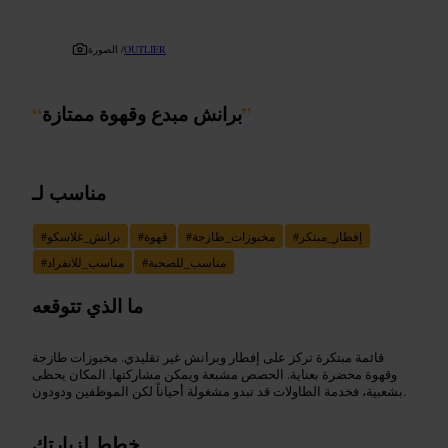
OUTLIER
الصورة /
”
برانش مبدع وقهوة ممتازة
“
مناسب لـ
إفطار_مبتكر
#
مخبوزات_طازجة
#
قهوة
#
برانش_غلاسكو
#
مناسب_للصحبة
#
مناسب_للانفراد
#
ما الذي تتوقعه
قائمة مبتكرة تركز على إفطار وبرانش غير تقليدي. مخبوزات طازجة
وقهوة محضرة بعناية. الحصص مشبعة ويمكن مشاركتها. المكان يحظى
بشعبية، فخدمة الطاولات قد تبدو مشغولة أحياناً لكن الموظفين ودودون.
خطط لزيارتك