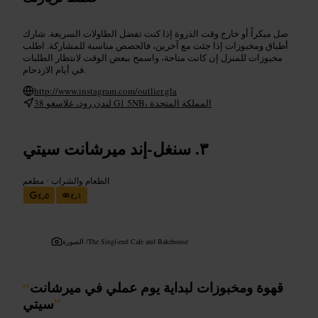
صل مبكراً أو خارج وقت الذروة إذا كنت تفضل الطاولات السريعة. شارك
أطباق ومخبوزات إذا جئت مع آخرين، فالحصص مناسبة للمشاركة. اطلب
مخبوزات للمنزل إن كانت متاحة، واسمح ببعض الوقت لانتظار الطلبات
في أيام الازدحام.
http://www.instagram.com/outlier.gla
38 لندن رود، غلاسغو G1 5NB، المملكة المتحدة
سنغل-إند ميرشانت سيتي
الطعام والشراب
•
مطعم
٤٫٥
٤٫١
The Singl-end Cafe and Bakehouse
الصورة /
قهوة ومخبوزات لبداية يوم عملي في ميرشانت
“
”
سيتي