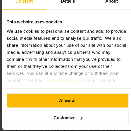
Consent
Details
About
ما الذي تتوقعه
This website uses cookies
قائمة بسيطة تركز على القهوة، السندويشات والمخبوزات. خدمة سريعة
ونُدُل ودودون. مساحة داخلية محدودة مع خيارات للتيك أواي. جودة تُناسب
We use cookies to personalise content and ads, to provide
يوم عمل أو استراحة قصيرة بين التنقلات.
social media features and to analyse our traffic. We also
share information about your use of our site with our social
خطط لزيارتك
media, advertising and analytics partners who may
combine it with other information that you’ve provided to
ابدأ صباحك بطلب قهوة مع مخبوز طازج، اطلب من الكاونتر واحتفظ
them or that they’ve collected from your use of their
بمكانك إن وجدت مقعدًا. المكان مناسب للعمل على حاسوب محمول
services. You can at any time change or withdraw your
لفترات قصيرة، أو للقاء سريع مع زميل. خذ طلبك معك إذا كان جدولك
ضيق.
consent from the
Cookie Declaration
on our website.
https://linktr.ee/wilsonstreetpantry
6 ويلسون ست، غلاسجو G1 1SS، المملكة المتحدة
Allow all
كافيه غاندولفي
Customize
﷼﷼
•
تناول الطعام والشراب
•
مطعم
•
مطعم مأكولات بحرية
•
تناول الطعام
والشراب
•
مطعم
•
مطعم اسكتلندي
•
تناول الطعام والشراب
•
بار
•
بار نبيذ