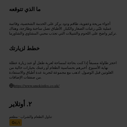
ما الذي تتوقعه
أجواء مريحة وعفوية، طاقم ودود يركز على الخدمة الشخصية، وقائمة
عملية تلبّي رغبات الصغار والكبار. الأطباق تصل ساخنة وطازجة، وهناك
تركيز واضح على اللحوم والتتبيلات التي تجذب محبي المشاوي والشاورما.
خطط لزيارتك
احجز طاولة مسبقاً إذا كنت بحاجة لمساحة لعربة طفل أو عند زيارة عطلة
نهاية الأسبوع. أخبرهم بحساسية الطعام أو رغبتك بخيارات خالية من
الغلوتين قبل الوصول. اذهب مع مجموعة لتجربة عدة أطباق والاستفادة
من صفقات الإضافات.
https://www.smokinfox.co.uk/
أوتلاير
تناول الطعام والشراب
•
مطعم
٤٫٦