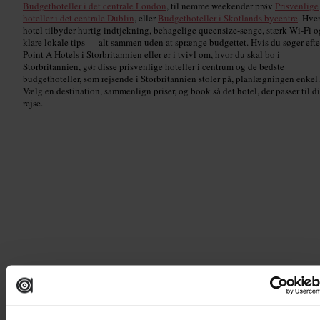
Budgethoteller i det centrale London
, til nemme weekender prøv
Prisvenlige
hoteller i det centrale Dublin
, eller
Budgethoteller i Skotlands bycentre
. Hver
hotel tilbyder hurtig indtjekning, behagelige queensize-senge, stærk Wi‑Fi o
klare lokale tips — alt sammen uden at sprænge budgettet. Hvis du søger efte
Point A Hotels i Storbritannien eller er i tvivl om, hvor du skal bo i
Storbritannien, gør disse prisvenlige hoteller i centrum og de bedste
budgethoteller, som rejsende i Storbritannien stoler på, planlægningen enkel.
Vælg en destination, sammenlign priser, og book så det hotel, der passer til d
rejse.
London
Read guide
Billede /
Wikipedia