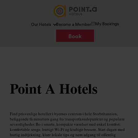
My Bookings
Our Hotels
Become a Member
Book
Billede /
Google Imagen
Point A Hotels
Find prisvenlige hoteller i byernes centrum i hele Storbritannien,
beliggende få minutters gang fra transportknudepunkter og populære
seværdigheder. Bo i smarte, kompakte værelser med enkel komfort:
komfortable senge, hurtigt Wi-Fi og kraftige brusere. Start dagen med
hurtig indtjekning, klare lokale tips og nem adgang til offentlig