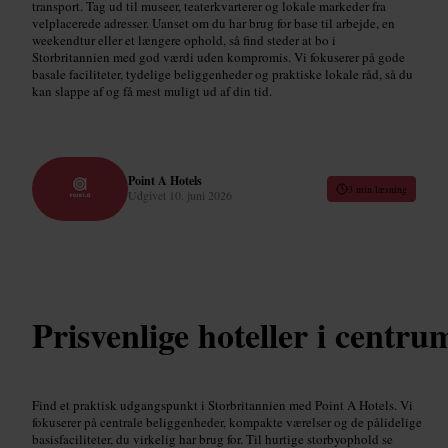
transport. Tag ud til museer, teaterkvarterer og lokale markeder fra
velplacerede adresser. Uanset om du har brug for base til arbejde, en
weekendtur eller et længere ophold, så find steder at bo i
Storbritannien med god værdi uden kompromis. Vi fokuserer på gode
basale faciliteter, tydelige beliggenheder og praktiske lokale råd, så du
kan slappe af og få mest muligt ud af din tid.
Point A Hotels
3 min læsning
Udgivet
10. juni 2026
Prisvenlige hoteller i centru
Find et praktisk udgangspunkt i Storbritannien med Point A Hotels. Vi
fokuserer på centrale beliggenheder, kompakte værelser og de pålidelige
basisfaciliteter, du virkelig har brug for. Til hurtige storbyophold se