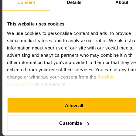
Consent
Details
About
This website uses cookies
Find takstlofter i London: brug det samme kontaktløse kort eller den
We use cookies to personalise content and ads, to provide
samme enhed til hver rejse, så dine udgifter automatisk bliver
begrænset dagligt og for ugen (mandag til søndag). Det gælder på
social media features and to analyse our traffic. We also sha
Tube, busser, DLR, London Overground og Elizabeth line.
information about your use of our site with our social media,
advertising and analytics partners who may combine it with
Transport for London
other information that you’ve provided to them or that they’ve
collected from your use of their services. You can at any tim
change or withdraw your consent from the
Cookie
Declaration
on our website.
Allow all
Customize
Contact