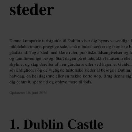
steder
Denne kompakte turistguide til Dublin viser dig byens væsentlige 
middelaldermure, prægtige sale, små mindesmærker og ikoniske b
gåafstand. Tag afsted med klare ruter, praktiske tidsangivelser og hur
og familievenlige besøg. Start dagen på et interaktivt museum eller 
skyline, og slap derefter af i en gårdhave eller ved kajerne. Guid
seværdigheder og de vigtigste historiske steder at besøge i Dublin
halvdag, en hel dagsrute eller en række korte stop. Brug denne sigh
dig centralt, spare tid og opleve mere til fods.
Opdateret
10. juni 2026
Dublin Castle