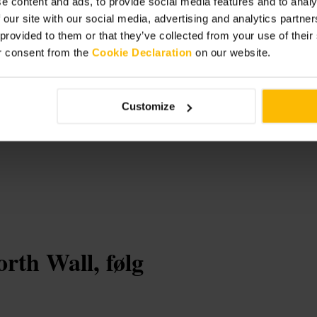
e content and ads, to provide social media features and to analy
 our site with our social media, advertising and analytics partn
 provided to them or that they’ve collected from your use of thei
r consent from the
Cookie Declaration
on our website.
ne
Customize
rth Wall, følg