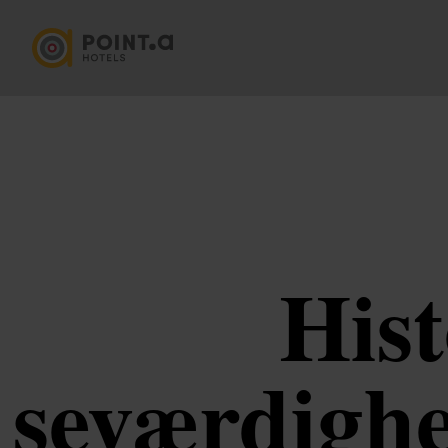
Hist
seværdighe