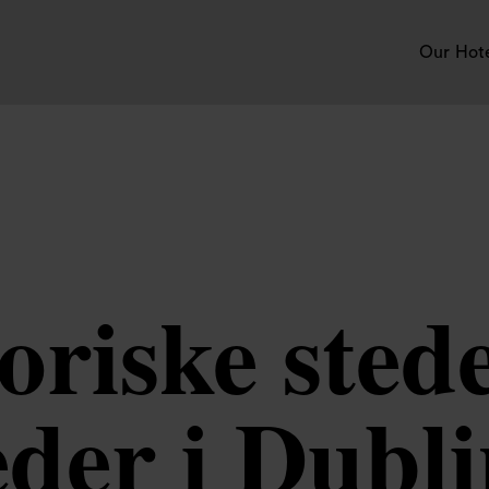
Our Hot
oriske sted
der i Dubl