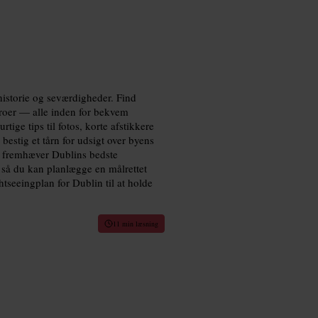
historie og seværdigheder. Find
roer — alle inden for bekvem
tige tips til fotos, korte afstikkere
bestig et tårn for udsigt over byens
en fremhæver Dublins bedste
, så du kan planlægge en målrettet
tseeingplan for Dublin til at holde
11 min læsning