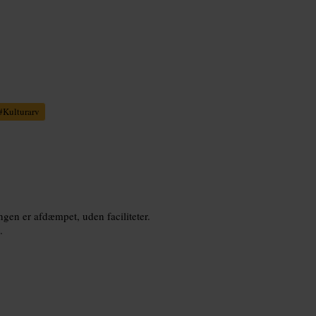
#
Kulturarv
gen er afdæmpet, uden faciliteter.
.