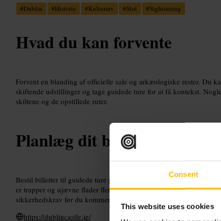
#
Dublin
#
Historie
#
Kulturarv
#
Slot
#
Sightseeing
Hvad du kan forvente
Forvent en blanding af officielle sale og arkæologiske rester. Du ka
skiftende udstillinger og tage guidede ture for at få kontekst. Nog
skiltene og de opstillede ruter.
Planlæg dit besøg
Consent
Bestil billetter til guidede ture på forhånd hvis du vil høre baggru
er trapper og ujævne flader flere steder. Tjek adgangsregler for in
sikkerhedskrav før du kommer.
This website uses cookies
https://dublincastle.ie/