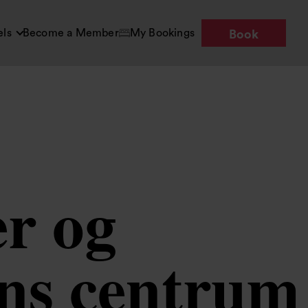
els
Become a Member
My Bookings
Book
er og
ins centrum