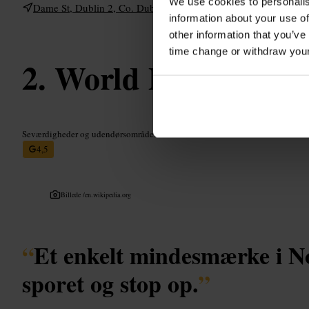
We use cookies to personalis
Dame St, Dublin 2, Co. Dublin, Ireland
information about your use of
other information that you’ve
time change or withdraw you
World Poverty Sto
Seværdigheder og udendørsområder
•
Mindesmærke
4,5
Billede /
en.wikipedia.org
“
Et enkelt mindesmærke i No
sporet og stop op.
”