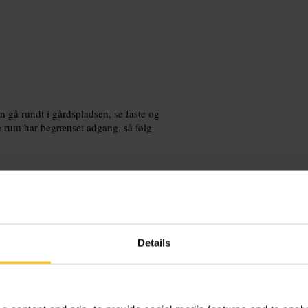
n gå rundt i gårdspladsen, se faste og
le rum har begrænset adgang, så følg
Details
ndshistorier. Brug behagelige sko, der
dendørs fotografering og eventuelle