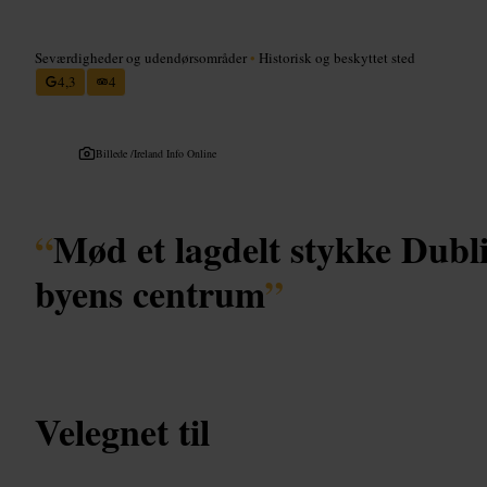
Seværdigheder og udendørsområder
•
Historisk og beskyttet sted
4,3
4
Billede /
Ireland Info Online
“
Mød et lagdelt stykke Dubli
byens centrum
”
Velegnet til