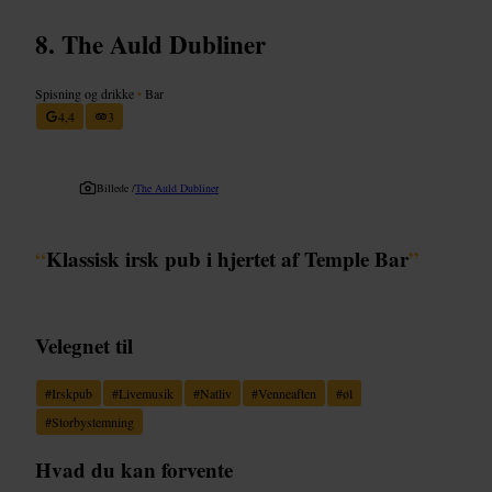
The Auld Dubliner
Spisning og drikke
•
Bar
4,4
3
Billede /
The Auld Dubliner
“
Klassisk irsk pub i hjertet af Temple Bar
”
Velegnet til
#
Irskpub
#
Livemusik
#
Natliv
#
Venneaften
#
øl
#
Storbystemning
Hvad du kan forvente