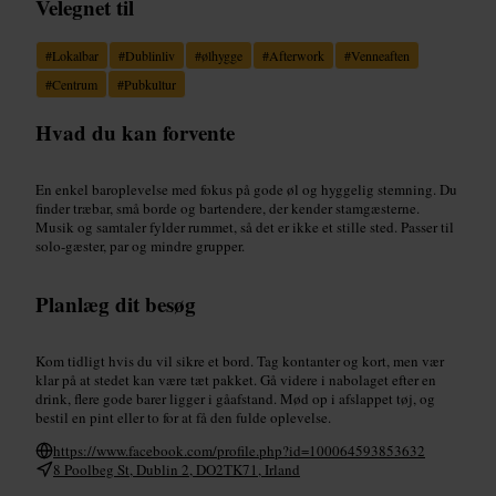
Velegnet til
#
Lokalbar
#
Dublinliv
#
ølhygge
#
Afterwork
#
Venneaften
#
Centrum
#
Pubkultur
Hvad du kan forvente
En enkel baroplevelse med fokus på gode øl og hyggelig stemning. Du
finder træbar, små borde og bartendere, der kender stamgæsterne.
Musik og samtaler fylder rummet, så det er ikke et stille sted. Passer til
solo-gæster, par og mindre grupper.
Planlæg dit besøg
Kom tidligt hvis du vil sikre et bord. Tag kontanter og kort, men vær
klar på at stedet kan være tæt pakket. Gå videre i nabolaget efter en
drink, flere gode barer ligger i gåafstand. Mød op i afslappet tøj, og
bestil en pint eller to for at få den fulde oplevelse.
https://www.facebook.com/profile.php?id=100064593853632
8 Poolbeg St, Dublin 2, DO2TK71, Irland