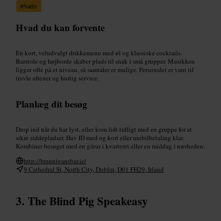
#
Natliv
Hvad du kan forvente
En kort, veludvalgt drikkemenu med øl og klassiske cocktails.
Barstole og højborde skaber plads til snak i små grupper. Musikken
ligger ofte på et niveau, så samtaler er mulige. Personalet er vant til
travle aftener og hurtig service.
Planlæg dit besøg
Drop ind når du har lyst, eller kom lidt tidligt med en gruppe for at
sikre siddepladser. Hav ID med og kort eller mobilbetaling klar.
Kombiner besøget med en gåtur i kvarteret eller en middag i nærheden.
http://brannigansbar.ie/
9 Cathedral St, North City, Dublin, D01 FH29, Irland
The Blind Pig Speakeasy