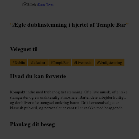
Billede /
Dame Tavern
“
Ægte dublinstemning i hjertet af Temple Bar
”
Velegnet til
#
Dublin
#
Lokalbar
#
TempleBar
#
Livemusik
#
Venligstemning
Hvad du kan forvente
Kompakt indre med træbar og tæt stemning. Ofte live musik, ofte irske
stamgæster og en snakkesalig atmosfære. Bartendere arbejder hurtigt,
og der bliver ofte trængsel omkring baren. Drikkevareudvalget er
klassisk pub-stil, og personalet er vant til at snakke med besøgende.
Planlæg dit besøg