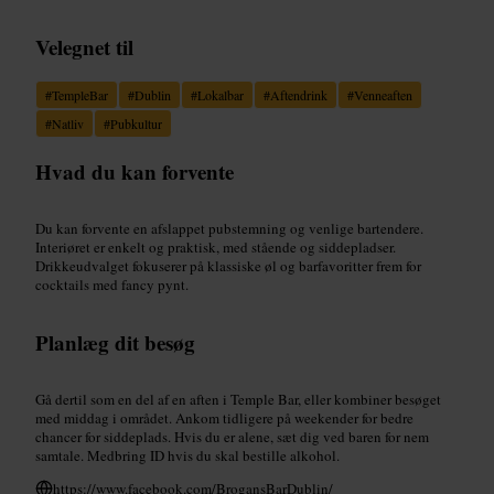
Velegnet til
#
TempleBar
#
Dublin
#
Lokalbar
#
Aftendrink
#
Venneaften
#
Natliv
#
Pubkultur
Hvad du kan forvente
Du kan forvente en afslappet pubstemning og venlige bartendere.
Interiøret er enkelt og praktisk, med stående og siddepladser.
Drikkeudvalget fokuserer på klassiske øl og barfavoritter frem for
cocktails med fancy pynt.
Planlæg dit besøg
Gå dertil som en del af en aften i Temple Bar, eller kombiner besøget
med middag i området. Ankom tidligere på weekender for bedre
chancer for siddeplads. Hvis du er alene, sæt dig ved baren for nem
samtale. Medbring ID hvis du skal bestille alkohol.
https://www.facebook.com/BrogansBarDublin/