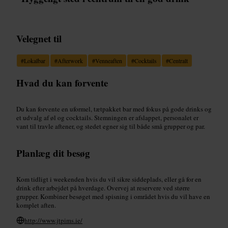
Velegnet til
#
Lokalbar
#
Afterwork
#
Venneaften
#
Cocktails
#
Centralt
Hvad du kan forvente
Du kan forvente en uformel, tætpakket bar med fokus på gode drinks og
et udvalg af øl og cocktails. Stemningen er afslappet, personalet er
vant til travle aftener, og stedet egner sig til både små grupper og par.
Planlæg dit besøg
Kom tidligt i weekenden hvis du vil sikre siddeplads, eller gå for en
drink efter arbejdet på hverdage. Overvej at reservere ved større
grupper. Kombiner besøget med spisning i området hvis du vil have en
komplet aften.
http://www.jtpims.ie/