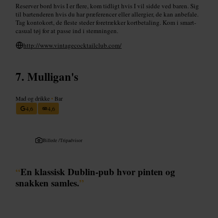
Reserver bord hvis I er flere, kom tidligt hvis I vil sidde ved baren. Sig
til bartenderen hvis du har præferencer eller allergier, de kan anbefale.
Tag kontokort, de fleste steder foretrækker kortbetaling. Kom i smart-
casual tøj for at passe ind i stemningen.
http://www.vintagecocktailclub.com/
Mulligan's
Mad og drikke
•
Bar
4,6
4,6
Billede /
Tripadvisor
“
En klassisk Dublin-pub hvor pinten og
snakken samles.
”