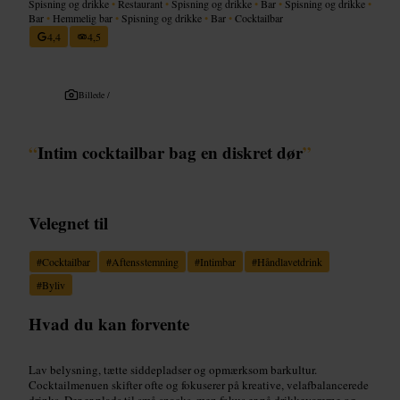
Spisning og drikke
•
Restaurant
•
Spisning og drikke
•
Bar
•
Spisning og drikke
•
Bar
•
Hemmelig bar
•
Spisning og drikke
•
Bar
•
Cocktailbar
4,4
4,5
Billede /
“
Intim cocktailbar bag en diskret dør
”
Velegnet til
#
Cocktailbar
#
Aftensstemning
#
Intimbar
#
Håndlavetdrink
#
Byliv
Hvad du kan forvente
Lav belysning, tætte siddepladser og opmærksom barkultur.
Cocktailmenuen skifter ofte og fokuserer på kreative, velafbalancerede
drinks. Der er plads til små snacks, men fokus er på drikkevarerne og