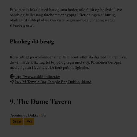
Et kompakt lokale med bar og små boder, ofte fuldt og højlydt. Live
bands og fællessang forekommer hyppigt. Betjeningen er hurtig,
pladsen til siddepladser kan være begrænset, og der er masser af
stående gæster.
Planlæg dit besøg
Kom tidligt på weekender for at få et bord, eller slå dig ned i baren hvis
du vil møde folk. Tag let tøj på og regn med støj. Kombinér besøget
med en gåtur i kvarteret for flere pubmuligheder.
http://www.aulddubliner.ie/
24 - 25 Temple Bar, Temple Bar, Dublin, Irland
The Dame Tavern
Spisning og Drikke
•
Bar
4,6
5