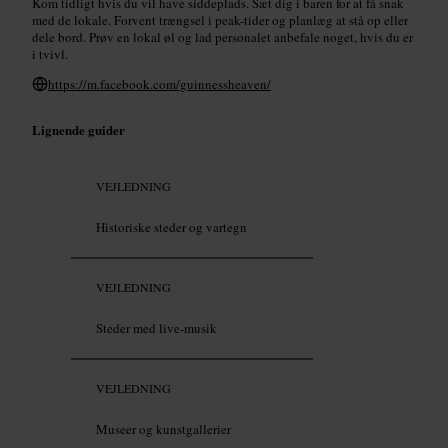
Kom tidligt hvis du vil have siddeplads. Sæt dig i baren for at få snak
med de lokale. Forvent trængsel i peak-tider og planlæg at stå op eller
dele bord. Prøv en lokal øl og lad personalet anbefale noget, hvis du er
i tvivl.
https://m.facebook.com/guinnessheaven/
Lignende guider
VEJLEDNING
Historiske steder og vartegn
VEJLEDNING
Steder med live-musik
VEJLEDNING
Museer og kunstgallerier