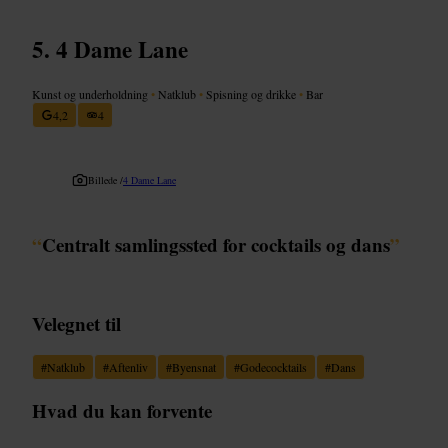
4 Dame Lane
Kunst og underholdning
•
Natklub
•
Spisning og drikke
•
Bar
4,2
4
Billede /
4 Dame Lane
“
Centralt samlingssted for cocktails og dans
”
Velegnet til
#
Natklub
#
Aftenliv
#
Byensnat
#
Godecocktails
#
Dans
Hvad du kan forvente