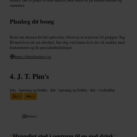
samtalen.
Planlæg dit besøg
Kom om aftenen for ful oplevelse. Overvej at reservere til grupper. Tag
ID med hvis du ser alkohol. Sæt dig ved baren hvis du vil snakke med
bartenderen og få specialanbefalinger.
https://theblindpig.ie/
J. T. Pim's
krkr
•
Spisning og Drikke
•
Bar
•
Spisning og Drikke
•
Bar
•
Cocktailbar
4,2
4,5
Billede /
“
Hyggeligt sted i centrum til en god drink
”