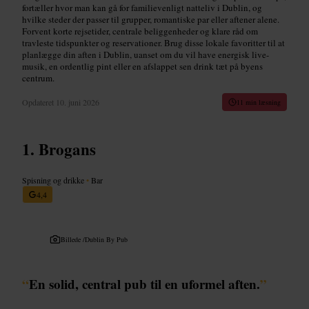
fortæller hvor man kan gå for familievenligt natteliv i Dublin, og
hvilke steder der passer til grupper, romantiske par eller aftener alene.
Forvent korte rejsetider, centrale beliggenheder og klare råd om
travleste tidspunkter og reservationer. Brug disse lokale favoritter til at
planlægge din aften i Dublin, uanset om du vil have energisk live-
musik, en ordentlig pint eller en afslappet sen drink tæt på byens
centrum.
Opdateret
10. juni 2026
11 min læsning
Brogans
Spisning og drikke
•
Bar
4,4
Billede /
Dublin By Pub
“
En solid, central pub til en uformel aften.
”