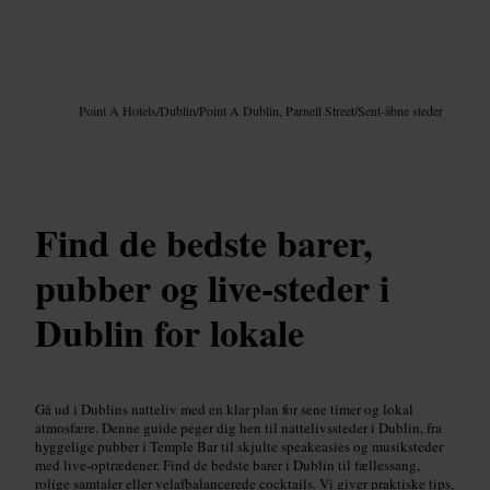
Billede /
Google AI
Point A Hotels
/
Dublin
/
Point A Dublin, Parnell Street
/
Sent-åbne steder
Find de bedste barer,
pubber og live-steder i
Dublin for lokale
Gå ud i Dublins natteliv med en klar plan for sene timer og lokal
atmosfære. Denne guide peger dig hen til nattelivssteder i Dublin, fra
hyggelige pubber i Temple Bar til skjulte speakeasies og musiksteder
med live-optrædener. Find de bedste barer i Dublin til fællessang,
rolige samtaler eller velafbalancerede cocktails. Vi giver praktiske tips,