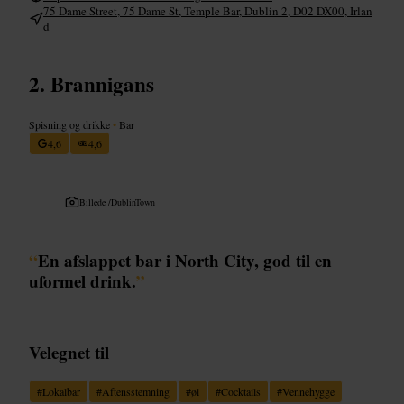
75 Dame Street, 75 Dame St, Temple Bar, Dublin 2, D02 DX00, Irlan
d
Brannigans
Spisning og drikke
•
Bar
4,6
4,6
Billede /
DublinTown
“
En afslappet bar i North City, god til en
uformel drink.
”
Velegnet til
#
Lokalbar
#
Aftensstemning
#
øl
#
Cocktails
#
Vennehygge