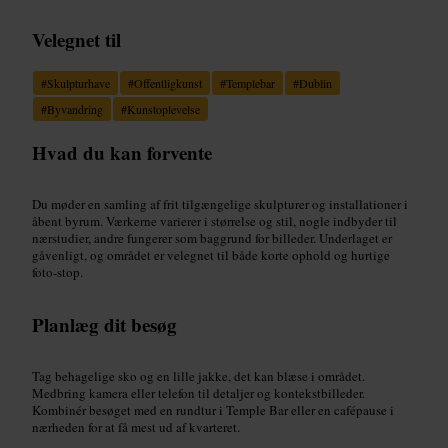
Velegnet til
#
Skulpturhave
#
Offentligkunst
#
Templebar
#
Dublin
#
Byvandring
#
Kunstoplevelse
Hvad du kan forvente
Du møder en samling af frit tilgængelige skulpturer og installationer i
åbent byrum. Værkerne varierer i størrelse og stil, nogle indbyder til
nærstudier, andre fungerer som baggrund for billeder. Underlaget er
gåvenligt, og området er velegnet til både korte ophold og hurtige
foto-stop.
Planlæg dit besøg
Tag behagelige sko og en lille jakke, det kan blæse i området.
Medbring kamera eller telefon til detaljer og kontekstbilleder.
Kombinér besøget med en rundtur i Temple Bar eller en cafépause i
nærheden for at få mest ud af kvarteret.