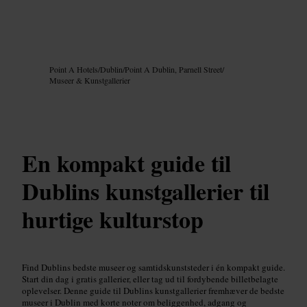
Billede /
Google AI
Point A Hotels
/
Dublin
/
Point A Dublin, Parnell Street
/
Museer & Kunstgallerier
En kompakt guide til
Dublins kunstgallerier til
hurtige kulturstop
Find Dublins bedste museer og samtidskunststeder i én kompakt guide.
Start din dag i gratis gallerier, eller tag ud til fordybende billetbelagte
oplevelser. Denne guide til Dublins kunstgallerier fremhæver de bedste
museer i Dublin med korte noter om beliggenhed, adgang og