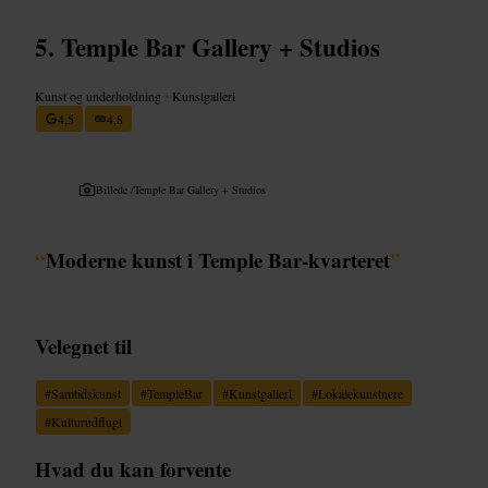
Temple Bar Gallery + Studios
Kunst og underholdning
•
Kunstgalleri
4,5
4,8
Billede /
Temple Bar Gallery + Studios
“
Moderne kunst i Temple Bar-kvarteret
”
Velegnet til
#
Samtidskunst
#
TempleBar
#
Kunstgalleri
#
Lokalekunstnere
#
Kulturudflugt
Hvad du kan forvente