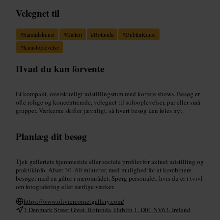
Velegnet til
#
Samtidskunst
#
Galleri
#
Rotunda
#
DublinKunst
#
Kunstoplevelse
Hvad du kan forvente
Et kompakt, overskueligt udstillingsrum med kortere shows. Besøg er
ofte rolige og koncentrerede, velegnet til solooplevelser, par eller små
grupper. Værkerne skifter jævnligt, så hvert besøg kan føles nyt.
Planlæg dit besøg
Tjek galleriets hjemmeside eller sociale profiler for aktuel udstilling og
praktikinfo. Afsæt 30–60 minutter, med mulighed for at kombinere
besøget med en gåtur i nærområdet. Spørg personalet, hvis du er i tvivl
om fotografering eller særlige værker.
https://www.oliviercornetgallery.com/
3 Denmark Street Great, Rotunda, Dublin 1, D01 NV63, Ireland