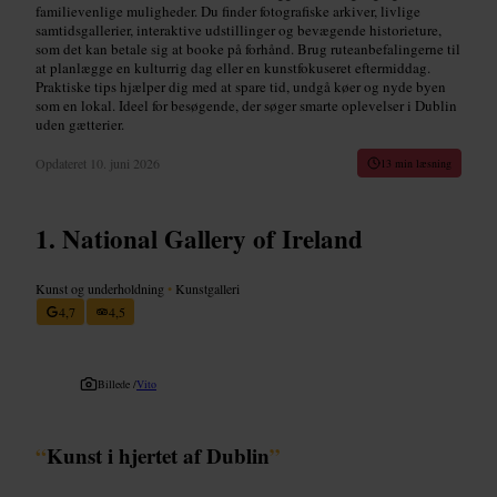
familievenlige muligheder. Du finder fotografiske arkiver, livlige
samtidsgallerier, interaktive udstillinger og bevægende historieture,
som det kan betale sig at booke på forhånd. Brug ruteanbefalingerne til
at planlægge en kulturrig dag eller en kunstfokuseret eftermiddag.
Praktiske tips hjælper dig med at spare tid, undgå køer og nyde byen
som en lokal. Ideel for besøgende, der søger smarte oplevelser i Dublin
uden gætterier.
Opdateret
10. juni 2026
13 min læsning
National Gallery of Ireland
Kunst og underholdning
•
Kunstgalleri
4,7
4,5
Billede /
Vito
“
Kunst i hjertet af Dublin
”