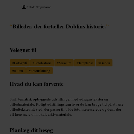
Billede /
Tripadvisor
“
Billeder, der fortæller Dublins historie.
”
Velegnet til
#
Fotografi
#
Fotohistorie
#
Museum
#
Templebar
#
Dublin
#
Kultur
#
Fotoudstilling
Hvad du kan forvente
Små, tematisk opbyggede udstillinger med udsagnstekster og
billedmateriale. Roligt udstillingsrum hvor du kan bruge tid på at læse
billedtekster. Et sted, der passer til både fotointeresserede og dem, der
vil lære mere om lokalt arkivmateriale.
Planlæg dit besøg