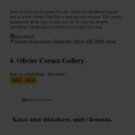
Kom i god tid om morgenen hvis du vil have ro. Kombiner besøget
med en gåtur i Temple Bar eller et nærliggende museum. Tjek stedets
hjemmeside før du tager af sted, hvis du vil sikre dig aktuelle
udstillinger. Medbring en notesbog til detaljer eller ideer.
http://nli.ie/
Meeting House Square, Temple Bar, Dublin, D02 WF85, Irland
Olivier Cornet Gallery
Kunst og underholdning
•
Kunstgalleri
4,8
4,9
Billede /
Visit Dublin
“
Kunst uden dikkedarer, midt i Rotunda.
”