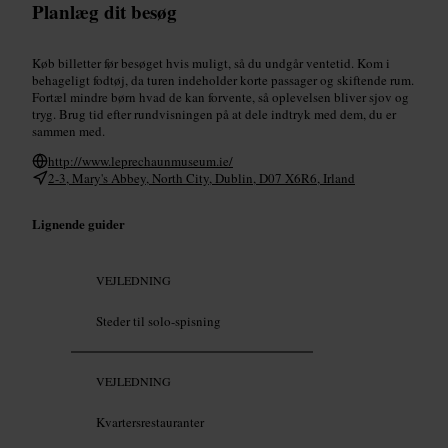
Planlæg dit besøg
Køb billetter før besøget hvis muligt, så du undgår ventetid. Kom i
behageligt fodtøj, da turen indeholder korte passager og skiftende rum.
Fortæl mindre børn hvad de kan forvente, så oplevelsen bliver sjov og
tryg. Brug tid efter rundvisningen på at dele indtryk med dem, du er
sammen med.
http://www.leprechaunmuseum.ie/
2-3, Mary's Abbey, North City, Dublin, D07 X6R6, Irland
Lignende guider
VEJLEDNING
Steder til solo-spisning
VEJLEDNING
Kvartersrestauranter