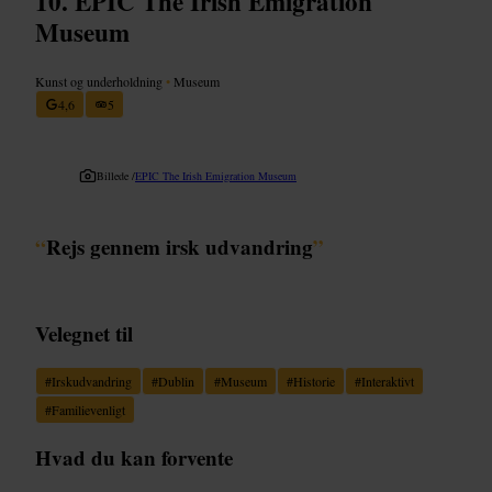
EPIC The Irish Emigration
Museum
Kunst og underholdning
•
Museum
4,6
5
Billede /
EPIC The Irish Emigration Museum
“
Rejs gennem irsk udvandring
”
Velegnet til
#
Irskudvandring
#
Dublin
#
Museum
#
Historie
#
Interaktivt
#
Familievenligt
Hvad du kan forvente