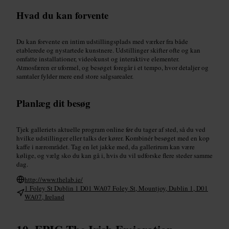
Hvad du kan forvente
Du kan forvente en intim udstillingsplads med værker fra både
etablerede og nystartede kunstnere. Udstillinger skifter ofte og kan
omfatte installationer, videokunst og interaktive elementer.
Atmosfæren er uformel, og besøget foregår i et tempo, hvor detaljer og
samtaler fylder mere end store salgsarealer.
Planlæg dit besøg
Tjek galleriets aktuelle program online før du tager af sted, så du ved
hvilke udstillinger eller talks der kører. Kombinér besøget med en kop
kaffe i nærområdet. Tag en let jakke med, da gallerirum kan være
kølige, og vælg sko du kan gå i, hvis du vil udforske flere steder samme
dag.
http://www.thelab.ie/
1 Foley St Dublin 1 D01 WA07 Foley St, Mountjoy, Dublin 1, D01
WA07, Ireland