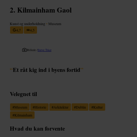
Kilmainham Gaol
Kunst og underholdning
•
Museum
4,7
4,5
Billede /
Steve Trice
“
Et råt kig ind i byens fortid
”
Velegnet til
#
Museum
#
Historie
#
Arkitektur
#
Dublin
#
Kultur
#
Kilmainham
Hvad du kan forvente