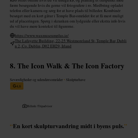
færre besøgende hvis du gerne vil fotografere i ro. Medbring opladet
telefon eller kamera og sørg for at have plads til billeder. Kombinér
besøget med en kort gåtur i Temple Bar-området for at få mest muligt
ud af placeringen. Spørg i skranken om lydguide eller ekstra info hvis
du vil have mere kontekst til figurerne.
https://www.waxmuseumplus.ie/
The Lafayette Building, 22-25 Westmoreland St, Temple Bar, Dubli
n 2, Co. Dublin, D02 EH29, Irland
The Icon Walk & The Icon Factory
Seværdigheder og udendørsområder
•
Skulpturhave
4,6
Billede /
Tripadvisor
“
En kort skulpturvandring midt i byens puls.
”