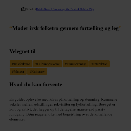
Billede /
DublinTown | Promoting the Best of Dublin City
“
Møder irsk folketro gennem fortælling og leg
”
Velegnet til
#
Irskfolketro
#
Dublinoplevelse
#
Familievenligt
#
Interaktivt
#
Museer
#
Kulturarv
Hvad du kan forvente
En guidet oplevelse med fokus på fortælling og stemning. Rummene
veksler mellem udstillinger, rekvisitter og lydfortælling. Besøget er
kort og aktivt, det lægger op til deltagelse snarere end passiv
rundgang. Børn reagerer ofte med begejstring over de fortællende
elementer.