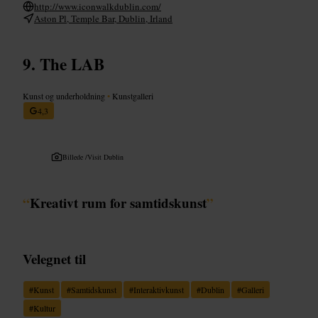
http://www.iconwalkdublin.com/
Aston Pl, Temple Bar, Dublin, Irland
The LAB
Kunst og underholdning
•
Kunstgalleri
4,3
Billede /
Visit Dublin
“
Kreativt rum for samtidskunst
”
Velegnet til
#
Kunst
#
Samtidskunst
#
Interaktivkunst
#
Dublin
#
Galleri
#
Kultur