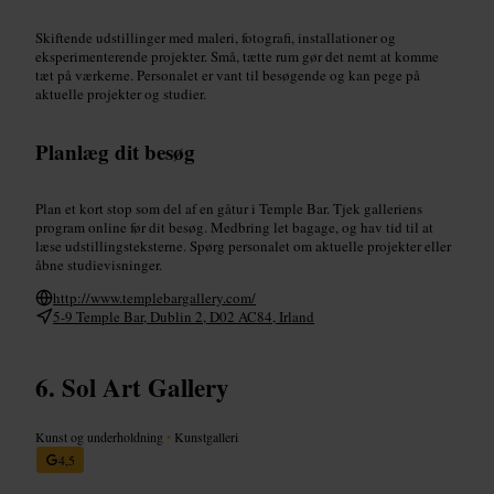
Skiftende udstillinger med maleri, fotografi, installationer og
eksperimenterende projekter. Små, tætte rum gør det nemt at komme
tæt på værkerne. Personalet er vant til besøgende og kan pege på
aktuelle projekter og studier.
Planlæg dit besøg
Plan et kort stop som del af en gåtur i Temple Bar. Tjek galleriens
program online før dit besøg. Medbring let bagage, og hav tid til at
læse udstillingsteksterne. Spørg personalet om aktuelle projekter eller
åbne studievisninger.
http://www.templebargallery.com/
5-9 Temple Bar, Dublin 2, D02 AC84, Irland
Sol Art Gallery
Kunst og underholdning
•
Kunstgalleri
4,5