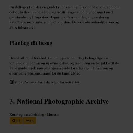
Du deltager typisk i en guidet rundvisning. Guiden fører dig gennem
celler, fællesrum og gårde, og udstillinger supplerer besøget med
genstande og fotografier. Bygningen har smalle gangarealer og
autentiske materialer som jern og sten. Der er både indendørs rum og
åbne udearealer.
Planlæg dit besøg
Bestil billet på forhånd, især i højsæsonen. Tag behagelige sko,
forbered dig på trin og ujævne gulve, og medbring en let jakke til de
åbne gårde. Tjek museets hjemmeside for adgangsinformation og
eventuelle begrænsninger før du tager afsted.
https://www.kilmainhamgaolmuseum.ie/
National Photographic Archive
Kunst og underholdning
•
Museum
4,3
4,4