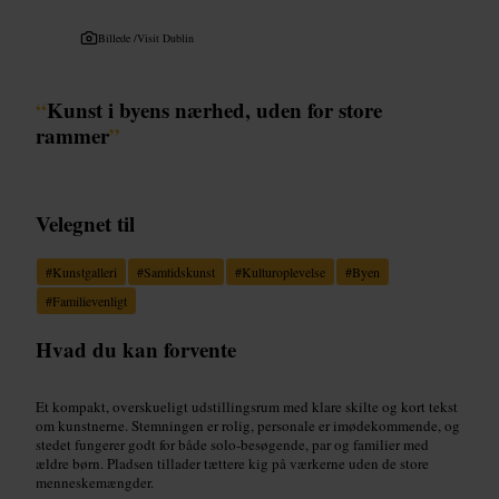
Billede /
Visit Dublin
“
Kunst i byens nærhed, uden for store
rammer
”
Velegnet til
#
Kunstgalleri
#
Samtidskunst
#
Kulturoplevelse
#
Byen
#
Familievenligt
Hvad du kan forvente
Et kompakt, overskueligt udstillingsrum med klare skilte og kort tekst
om kunstnerne. Stemningen er rolig, personale er imødekommende, og
stedet fungerer godt for både solo-besøgende, par og familier med
ældre børn. Pladsen tillader tættere kig på værkerne uden de store
menneskemængder.