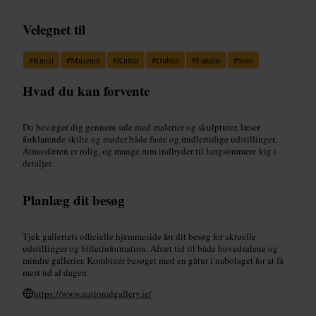
Velegnet til
#
Kunst
#
Museum
#
Kultur
#
Dublin
#
Familie
#
Solo
Hvad du kan forvente
Du bevæger dig gennem sale med malerier og skulpturer, læser
forklarende skilte og møder både faste og midlertidige udstillinger.
Atmosfæren er rolig, og mange rum indbyder til langsommere kig i
detaljer.
Planlæg dit besøg
Tjek galleriets officielle hjemmeside før dit besøg for aktuelle
udstillinger og billetinformation. Afsæt tid til både hovedsalene og
mindre gallerier. Kombinér besøget med en gåtur i nabolaget for at få
mest ud af dagen.
https://www.nationalgallery.ie/