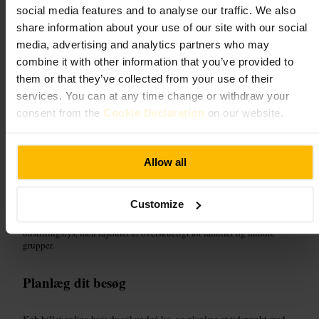
“
Historie og popkultur i voksform.
”
social media features and to analyse our traffic. We also
share information about your use of our site with our social
media, advertising and analytics partners who may
combine it with other information that you’ve provided to
Velegnet til
them or that they’ve collected from your use of their
services. You can at any time change or withdraw your
#
Voksmuseum
#
Familietur
#
Interaktivoplevelse
#
Fotomuligheder
consent from the
Cookie Declaration
on our website.
#
Dublin
#
Kulturarv
Hvad du kan forvente
Allow all
Du får ture gennem scener med både irsk historie og moderne
popkultur. Udstillingerne kombinerer statiske voksfigurer med
Customize
interaktive elementer og scenografi, så der er både nærbilleder og
opstillinger til gruppefotos. Stemningen er ofte dæmpet pga.
udstillingslys, men layoutet er overskueligt for familier og mindre
grupper.
Planlæg dit besøg
Køb billet online hvis du vil undgå kø, og planlæg et tidspunkt med