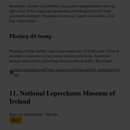
Interaktive skærme og kort fører dig gennem emigranternes ruter og
oplevelser. Fokus ligger på menneskers fortællinger frem for store
genstandssamlinger. Teksterne er korte og visuelt orienterede, så du
kan vælge tempo.
Planlæg dit besøg
Planlæg et roligt forløb: vælg et par temaer du vil dykke ned i, brug de
interaktive stationer og tag pauser mellem gallerierne. Kombinér
besøget med en kort gåtur langs havnen eller en kaffe i Docklands.
https://epicchq.com/?utm_source=mybusiness&utm_medium=orga
nic
National Leprechaun Museum of
Ireland
Kunst og underholdning
•
Museum
4,2