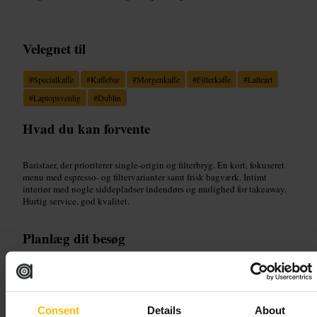
Velegnet til
#
Specialkaffe
#
Kaffebar
#
Morgenkaffe
#
Filterkaffe
#
Latteart
#
Laptopsvenlig
#
Dublin
Hvad du kan forvente
Baristaer, der prioriterer single-origin og filterbryg. En kort, fokuseret
menu med espresso- og filtervarianter samt frisk bagværk. Intimt
interiør med nogle siddepladser indendørs og mulighed for takeaway.
Hurtig service, god kvalitet.
Planlæg dit besøg
Kom tidligt for at få siddeplads og den friskeste bagning. Bestil en
filterkaffe eller flat white, hvis du vil prøve stedets signaturbryg.
Medbring laptop hvis du skal arbejde, men regn med begrænset
bordplads. Tag kaffen med, hvis der er kø.
Consent
Details
About