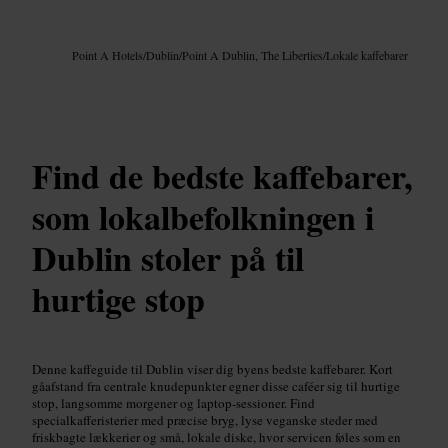
Billede /
Google AI
Point A Hotels
/
Dublin
/
Point A Dublin, The Liberties
/
Lokale kaffebarer
Find de bedste kaffebarer,
som lokalbefolkningen i
Dublin stoler på til
hurtige stop
Denne kaffeguide til Dublin viser dig byens bedste kaffebarer. Kort
gåafstand fra centrale knudepunkter egner disse caféer sig til hurtige
stop, langsomme morgener og laptop-sessioner. Find
specialkafferisterier med præcise bryg, lyse veganske steder med
friskbagte lækkerier og små, lokale diske, hvor servicen føles som en