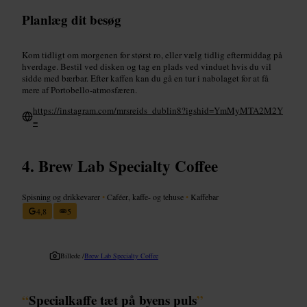
Planlæg dit besøg
Kom tidligt om morgenen for størst ro, eller vælg tidlig eftermiddag på
hverdage. Bestil ved disken og tag en plads ved vinduet hvis du vil
sidde med bærbar. Efter kaffen kan du gå en tur i nabolaget for at få
mere af Portobello-atmosfæren.
https://instagram.com/mrsreids_dublin8?igshid=YmMyMTA2M2Y
=
Brew Lab Specialty Coffee
Spisning og drikkevarer
•
Caféer, kaffe- og tehuse
•
Kaffebar
4,8
5
Billede /
Brew Lab Specialty Coffee
“
Specialkaffe tæt på byens puls
”