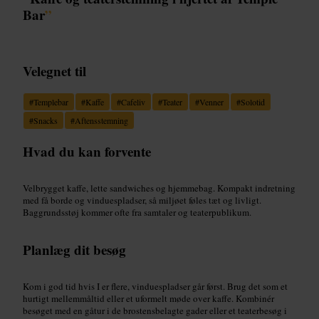
Bar
”
Velegnet til
#
Templebar
#
Kaffe
#
Cafeliv
#
Teater
#
Venner
#
Solotid
#
Snacks
#
Aftensstemning
Hvad du kan forvente
Velbrygget kaffe, lette sandwiches og hjemmebag. Kompakt indretning
med få borde og vinduespladser, så miljøet føles tæt og livligt.
Baggrundsstøj kommer ofte fra samtaler og teaterpublikum.
Planlæg dit besøg
Kom i god tid hvis I er flere, vinduespladser går først. Brug det som et
hurtigt mellemmåltid eller et uformelt møde over kaffe. Kombinér
besøget med en gåtur i de brostensbelagte gader eller et teaterbesøg i