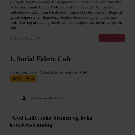
venlig hilsen fra en nabo. Brug guiden til at finde kaffe i Dublin efter
bydel, fra Temple Bar og Portobello til Stoneybatter. Vi markerer
topbedømte caféer, som lokalbefolkningen i Dublin vender tilbage til,
og udvælger steder til møder, arbejde eller en afslappet pause. Læs
kortlisten, tag af sted, og sæt tid af til at smage et par favoritter på din
rute.
Opdateret
10. juni 2026
8 min læsning
Social Fabric Cafe
Spisning og drikke
•
Caféer, kaffe- og tesaloner
•
Café
4,8
4,6
Billede /
www.social-fabric.ie
“
God kaffe, solid brunch og livlig
kvartersstemning
”