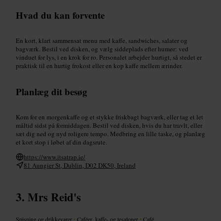
Hvad du kan forvente
En kort, klart sammensat menu med kaffe, sandwiches, salater og
bagværk. Bestil ved disken, og vælg siddeplads efter humør: ved
vinduet for lys, i en krok for ro. Personalet arbejder hurtigt, så stedet er
praktisk til en hurtig frokost eller en kop kaffe mellem ærinder.
Planlæg dit besøg
Kom for en morgenkaffe og et stykke friskbagt bagværk, eller tag et let
måltid sidst på formiddagen. Bestil ved disken, hvis du har travlt, eller
sæt dig ned og nyd roligere tempo. Medbring en lille taske, og planlæg
et kort stop i løbet af din dagsrute.
https://www.itsatrap.ie/
81 Aungier St, Dublin, D02 DK50, Ireland
Mrs Reid's
Spisning og drikkevarer
•
Caféer, kaffe- og tesaloner
•
Café