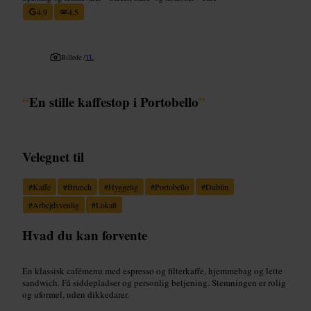
4,9
4,5
Billede /
TL
“
En stille kaffestop i Portobello
”
Velegnet til
#
Kaffe
#
Brunch
#
Hyggelig
#
Portobello
#
Dublin
#
Arbejdsvenlig
#
Lokalt
Hvad du kan forvente
En klassisk cafémenu med espresso og filterkaffe, hjemmebag og lette
sandwich. Få siddepladser og personlig betjening. Stemningen er rolig
og uformel, uden dikkedarer.