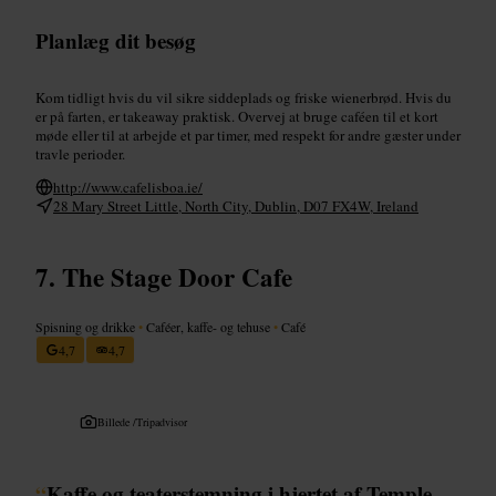
Planlæg dit besøg
Kom tidligt hvis du vil sikre siddeplads og friske wienerbrød. Hvis du
er på farten, er takeaway praktisk. Overvej at bruge caféen til et kort
møde eller til at arbejde et par timer, med respekt for andre gæster under
travle perioder.
http://www.cafelisboa.ie/
28 Mary Street Little, North City, Dublin, D07 FX4W, Ireland
The Stage Door Cafe
Spisning og drikke
•
Caféer, kaffe- og tehuse
•
Café
4,7
4,7
Billede /
Tripadvisor
“
Kaffe og teaterstemning i hjertet af Temple