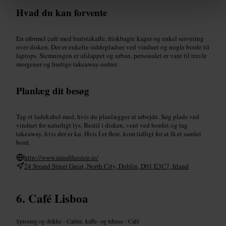
Hvad du kan forvente
En uformel café med baristakaffe, friskbagte kager og enkel servering
over disken. Der er enkelte siddepladser ved vinduet og nogle borde til
laptops. Stemningen er afslappet og urban, personalet er vant til travle
morgener og hurtige takeaway-ordrer.
Planlæg dit besøg
Tag et ladekabel med, hvis du planlægger at arbejde. Søg plads ved
vinduet for naturligt lys. Bestil i disken, vent ved bordet og tag
takeaway, hvis der er kø. Hvis I er flere, kom tidligt for at få et samlet
bord.
http://www.mindthestep.ie/
24 Strand Street Great, North City, Dublin, D01 E3C7, Irland
Café Lisboa
Spisning og drikke
•
Caféer, kaffe- og tehuse
•
Café