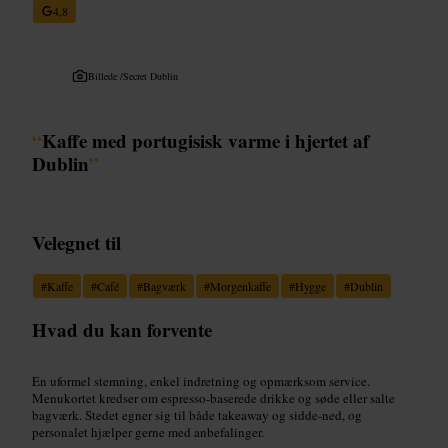
4,8
Billede /
Secret Dublin
“
Kaffe med portugisisk varme i hjertet af
Dublin
”
Velegnet til
#
Kaffe
#
Café
#
Bagværk
#
Morgenkaffe
#
Hygge
#
Dublin
Hvad du kan forvente
En uformel stemning, enkel indretning og opmærksom service.
Menukortet kredser om espresso-baserede drikke og søde eller salte
bagværk. Stedet egner sig til både takeaway og sidde-ned, og
personalet hjælper gerne med anbefalinger.