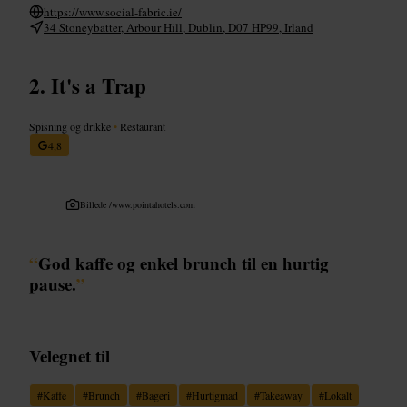
https://www.social-fabric.ie/
34 Stoneybatter, Arbour Hill, Dublin, D07 HP99, Irland
It's a Trap
Spisning og drikke
•
Restaurant
4,8
Billede /
www.pointahotels.com
“
God kaffe og enkel brunch til en hurtig
pause.
”
Velegnet til
#
Kaffe
#
Brunch
#
Bageri
#
Hurtigmad
#
Takeaway
#
Lokalt