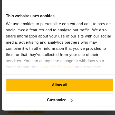
https://www.instagram.com/brewlabdublin/?hl=en
This website uses cookies
Mind The Step
We use cookies to personalise content and ads, to provide
social media features and to analyse our traffic. We also
Spisning og drikke
•
Caféer, kaffe- og tehuse
•
Kaffebar
share information about your use of our site with our social
4,6
3,3
media, advertising and analytics partners who may
combine it with other information that you’ve provided to
them or that they’ve collected from your use of their
Billede /
www.mindthestep.ie
services. You can at any time change or withdraw your
consent from the
Cookie Declaration
on our website.
“
Kaffe, kage og plads til at arbejde
”
Allow all
Velegnet til
Customize
#
Kaffebar
#
Kaffe
#
Arbejdsvenlig
#
Budgetvenlig
#
Kage
#
Takeaway
#
Hurtigbid