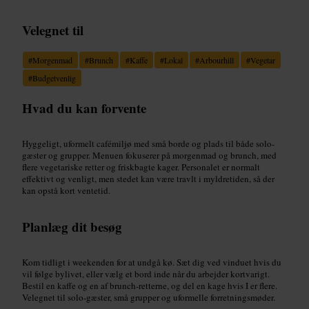
Velegnet til
#
Morgenmad
#
Brunch
#
Kaffe
#
Lokal
#
Arbourhill
#
Vegetar
#
Budgetvenlig
Hvad du kan forvente
Hyggeligt, uformelt cafémiljø med små borde og plads til både solo-
gæster og grupper. Menuen fokuserer på morgenmad og brunch, med
flere vegetariske retter og friskbagte kager. Personalet er normalt
effektivt og venligt, men stedet kan være travlt i myldretiden, så der
kan opstå kort ventetid.
Planlæg dit besøg
Kom tidligt i weekenden for at undgå kø. Sæt dig ved vinduet hvis du
vil følge bylivet, eller vælg et bord inde når du arbejder kortvarigt.
Bestil en kaffe og en af brunch-retterne, og del en kage hvis I er flere.
Velegnet til solo-gæster, små grupper og uformelle forretningsmøder.