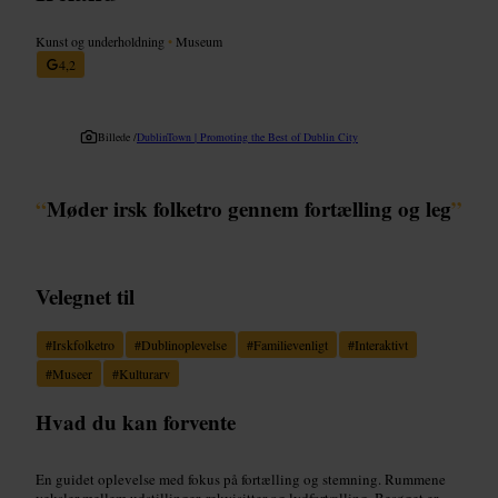
Kunst og underholdning
•
Museum
4,2
Billede /
DublinTown | Promoting the Best of Dublin City
“
Møder irsk folketro gennem fortælling og leg
”
Velegnet til
#
Irskfolketro
#
Dublinoplevelse
#
Familievenligt
#
Interaktivt
#
Museer
#
Kulturarv
Hvad du kan forvente
En guidet oplevelse med fokus på fortælling og stemning. Rummene
veksler mellem udstillinger, rekvisitter og lydfortælling. Besøget er