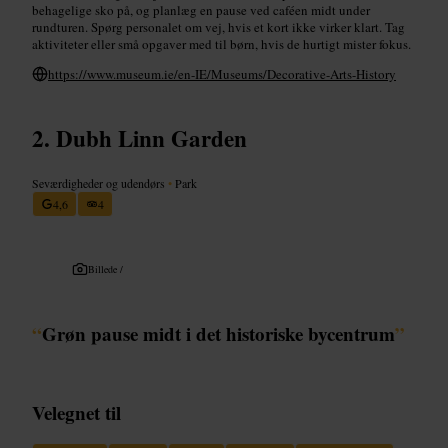
behagelige sko på, og planlæg en pause ved caféen midt under
rundturen. Spørg personalet om vej, hvis et kort ikke virker klart. Tag
aktiviteter eller små opgaver med til børn, hvis de hurtigt mister fokus.
https://www.museum.ie/en-IE/Museums/Decorative-Arts-History
Dubh Linn Garden
Seværdigheder og udendørs
•
Park
4,6
4
Billede /
“
Grøn pause midt i det historiske bycentrum
”
Velegnet til