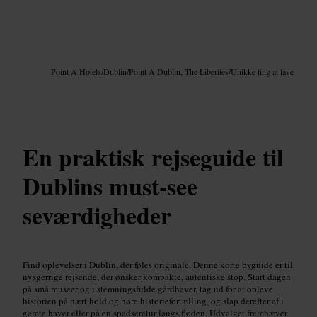
Billede /
Google AI
Point A Hotels
/
Dublin
/
Point A Dublin, The Liberties
/
Unikke ting at lave
En praktisk rejseguide til
Dublins must-see
seværdigheder
Find oplevelser i Dublin, der føles originale. Denne korte byguide er til
nysgerrige rejsende, der ønsker kompakte, autentiske stop. Start dagen
på små museer og i stemningsfulde gårdhaver, tag ud for at opleve
historien på nært hold og høre historiefortælling, og slap derefter af i
gemte haver eller på en spadseretur langs floden. Udvalget fremhæver