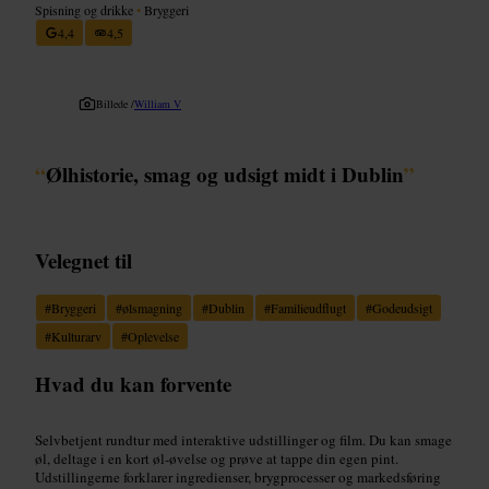
Spisning og drikke
•
Bryggeri
4,4
4,5
Billede /
William V
“
Ølhistorie, smag og udsigt midt i Dublin
”
Velegnet til
#
Bryggeri
#
ølsmagning
#
Dublin
#
Familieudflugt
#
Godeudsigt
#
Kulturarv
#
Oplevelse
Hvad du kan forvente
Selvbetjent rundtur med interaktive udstillinger og film. Du kan smage
øl, deltage i en kort øl-øvelse og prøve at tappe din egen pint.
Udstillingerne forklarer ingredienser, brygprocesser og markedsføring