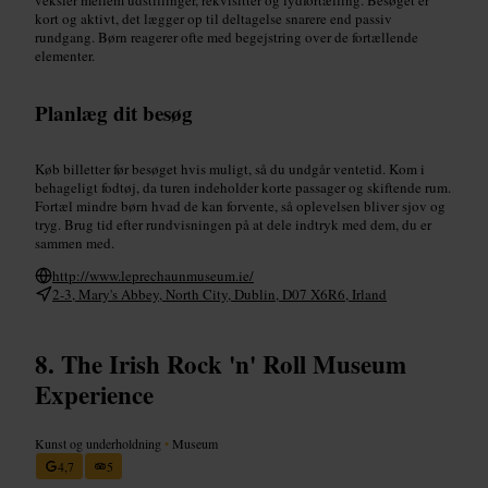
kort og aktivt, det lægger op til deltagelse snarere end passiv
rundgang. Børn reagerer ofte med begejstring over de fortællende
elementer.
Planlæg dit besøg
Køb billetter før besøget hvis muligt, så du undgår ventetid. Kom i
behageligt fodtøj, da turen indeholder korte passager og skiftende rum.
Fortæl mindre børn hvad de kan forvente, så oplevelsen bliver sjov og
tryg. Brug tid efter rundvisningen på at dele indtryk med dem, du er
sammen med.
http://www.leprechaunmuseum.ie/
2-3, Mary's Abbey, North City, Dublin, D07 X6R6, Irland
The Irish Rock 'n' Roll Museum
Experience
Kunst og underholdning
•
Museum
4,7
5