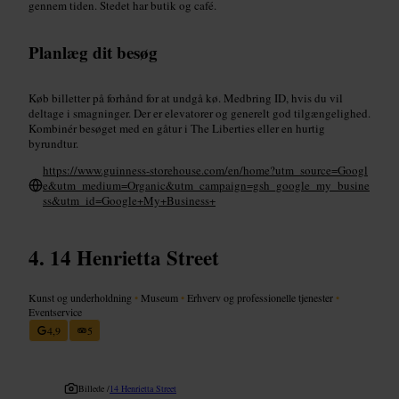
gennem tiden. Stedet har butik og café.
Planlæg dit besøg
Køb billetter på forhånd for at undgå kø. Medbring ID, hvis du vil
deltage i smagninger. Der er elevatorer og generelt god tilgængelighed.
Kombinér besøget med en gåtur i The Liberties eller en hurtig
byrundtur.
https://www.guinness-storehouse.com/en/home?utm_source=Googl
e&utm_medium=Organic&utm_campaign=gsh_google_my_busine
ss&utm_id=Google+My+Business+
14 Henrietta Street
Kunst og underholdning
•
Museum
•
Erhverv og professionelle tjenester
•
Eventservice
4,9
5
Billede /
14 Henrietta Street