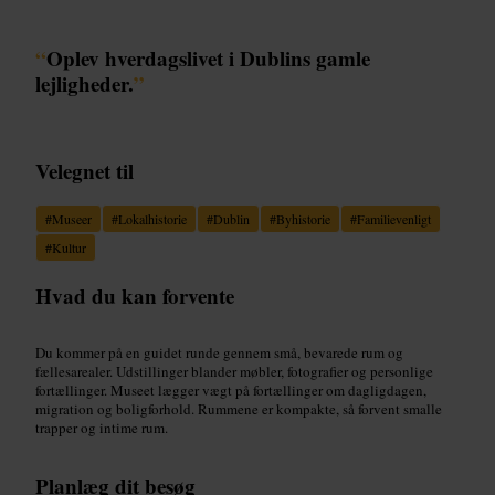
“
Oplev hverdagslivet i Dublins gamle
lejligheder.
”
Velegnet til
#
Museer
#
Lokalhistorie
#
Dublin
#
Byhistorie
#
Familievenligt
#
Kultur
Hvad du kan forvente
Du kommer på en guidet runde gennem små, bevarede rum og
fællesarealer. Udstillinger blander møbler, fotografier og personlige
fortællinger. Museet lægger vægt på fortællinger om dagligdagen,
migration og boligforhold. Rummene er kompakte, så forvent smalle
trapper og intime rum.
Planlæg dit besøg