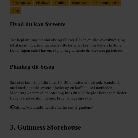
#
Grønpause
#
Byhave
#
Dublin
#
Slotshave
#
Fotomuligheder
#
Ro
Hvad du kan forvente
Tæt beplantning, stenbænke og få stier. Haven er lille, overskuelig og
let at nå rundt i. Informationsskilte fortæller kort om stedets historie.
Der er ingen café i haven, så planlæg at hente drikkevarer på forhånd.
Planlæg dit besøg
Sæt af et kort stop i din rute, 15–30 minutter er ofte nok. Kombinér
med nærliggende seværdigheder og en kaffepause i nærheden.
Medbring kamera eller notesbog hvis du vil arbejde eller tage billeder.
Havens stier er almindelige, brug behagelige sko.
https://www.dublincastle.ie/the-castle-gardens/
Guinness Storehouse