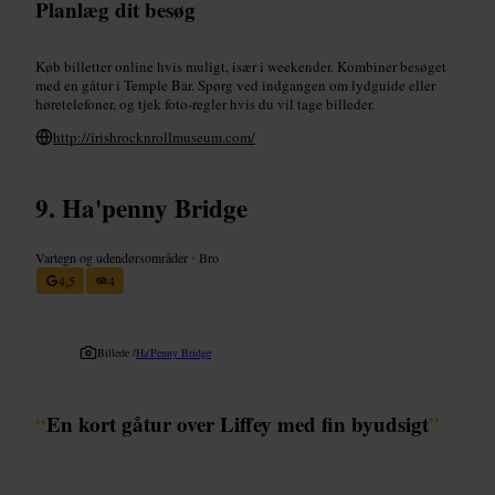
Planlæg dit besøg
Køb billetter online hvis muligt, især i weekender. Kombiner besøget
med en gåtur i Temple Bar. Spørg ved indgangen om lydguide eller
høretelefoner, og tjek foto‑regler hvis du vil tage billeder.
http://irishrocknrollmuseum.com/
Ha'penny Bridge
Vartegn og udendørsområder
•
Bro
4,5
4
Billede /
Ha'Penny Bridge
“
En kort gåtur over Liffey med fin byudsigt
”