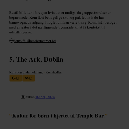
Bestil billetter i forvejen hvis det er muligt, da gruppestørrelser er
begrænsede. Kom iført behagelige sko, og pak let hvis du har
barnevogn, da adgang i nogle rum kan være trang. Kombinér besøget
med en gåtur i det nærliggende byområde for at få kontekst til
udstillingerne.
https://14henriettastreet.ie/
The Ark, Dublin
Kunst og underholdning
•
Kunstgalleri
4,8
4,5
Billede /
The Ark, Dublin
“
Kultur for børn i hjertet af Temple Bar.
”