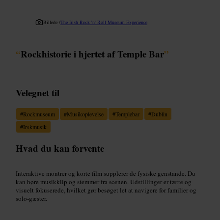
Billede /
The Irish Rock 'n' Roll Museum Experience
“
Rockhistorie i hjertet af Temple Bar
”
Velegnet til
#
Rockmuseum
#
Musikoplevelse
#
Templebar
#
Dublin
#
Irskmusik
Hvad du kan forvente
Interaktive montrer og korte film supplerer de fysiske genstande. Du
kan høre musikklip og stemmer fra scenen. Udstillinger er tætte og
visuelt fokuserede, hvilket gør besøget let at navigere for familier og
solo‑gæster.