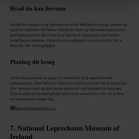
Hvad du kan forvente
Interaktive displays og informative skilte forklarer hverdag, handel og
sygdom i fortiden. Du finder udstillede fund og rekonstruerede scener
med mannequiner. Der er en kort film mod slutningen, som binder
fortællingen sammen. Oplevelsen er opbygget som en rundtur, let at
følge for alle aldersgrupper.
Planlæg dit besøg
Afslut besøget med en gåtur i kvarteret for at få mere historisk
sammenhæng. Køb billetter i forvejen i travle perioder for at undgå kø.
Hav børnene med, de kan bruge ekstra tid ved interaktive stationer.
Tjek kombinationsmuligheder med andre museer, hvis du vil se flere
seværdigheder samme dag.
https://www.dublinia.ie/
National Leprechaun Museum of
Ireland