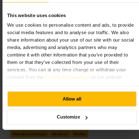
Dublinia
This website uses cookies
We use cookies to personalise content and ads, to provide
Kunst og underholdning
•
Museum
•
Kunst og underholdning
•
Museum
•
social media features and to analyse our traffic. We also
Historisk museum
share information about your use of our site with our social
4,5
4
media, advertising and analytics partners who may
combine it with other information that you’ve provided to
Billede /
Dublinia
them or that they’ve collected from your use of their
services. You can at any time change or withdraw your
consent from the
Cookie Declaration
on our website.
“
Vikingetid og middelalder fortalt på en måde,
der fanger både børn og voksne
”
Allow all
Velegnet til
Customize
#
Museum
#
Vikingetiden
#
Middelalderen
#
Familievenligt
#
Interaktiveudstillinger
#
Kulturarv
#
Dublin