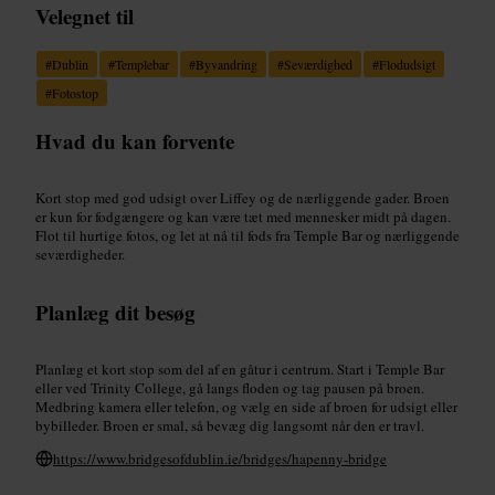
Velegnet til
#
Dublin
#
Templebar
#
Byvandring
#
Seværdighed
#
Flodudsigt
#
Fotostop
Hvad du kan forvente
Kort stop med god udsigt over Liffey og de nærliggende gader. Broen
er kun for fodgængere og kan være tæt med mennesker midt på dagen.
Flot til hurtige fotos, og let at nå til fods fra Temple Bar og nærliggende
seværdigheder.
Planlæg dit besøg
Planlæg et kort stop som del af en gåtur i centrum. Start i Temple Bar
eller ved Trinity College, gå langs floden og tag pausen på broen.
Medbring kamera eller telefon, og vælg en side af broen for udsigt eller
bybilleder. Broen er smal, så bevæg dig langsomt når den er travl.
https://www.bridgesofdublin.ie/bridges/hapenny-bridge