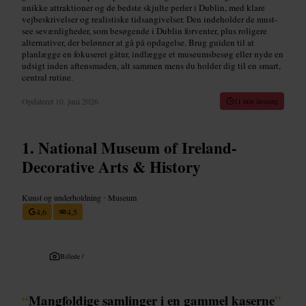
unikke attraktioner og de bedste skjulte perler i Dublin, med klare
vejbeskrivelser og realistiske tidsangivelser. Den indeholder de must-
see seværdigheder, som besøgende i Dublin forventer, plus roligere
alternativer, der belønner at gå på opdagelse. Brug guiden til at
planlægge en fokuseret gåtur, indlægge et museumsbesøg eller nyde en
udsigt inden aftensmaden, alt sammen mens du holder dig til en smart,
central rutine.
Opdateret
10. juni 2026
11 min læsning
National Museum of Ireland-
Decorative Arts & History
Kunst og underholdning
•
Museum
4,6
4,5
Billede /
“
Mangfoldige samlinger i en gammel kaserne
”