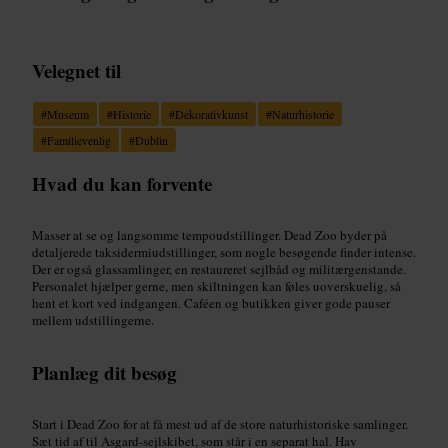
Velegnet til
#
Museum
#
Historie
#
Dekorativkunst
#
Naturhistorie
#
Familievenlig
#
Dublin
Hvad du kan forvente
Masser at se og langsomme tempoudstillinger. Dead Zoo byder på
detaljerede taksidermiudstillinger, som nogle besøgende finder intense.
Der er også glassamlinger, en restaureret sejlbåd og militærgenstande.
Personalet hjælper gerne, men skiltningen kan føles uoverskuelig, så
hent et kort ved indgangen. Caféen og butikken giver gode pauser
mellem udstillingerne.
Planlæg dit besøg
Start i Dead Zoo for at få mest ud af de store naturhistoriske samlinger.
Sæt tid af til Asgard-sejlskibet, som står i en separat hal. Hav