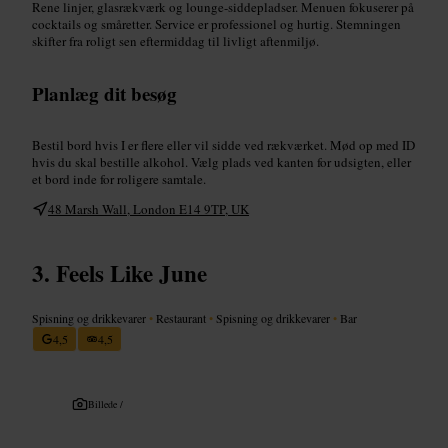
Rene linjer, glasrækværk og lounge-siddepladser. Menuen fokuserer på
cocktails og småretter. Service er professionel og hurtig. Stemningen
skifter fra roligt sen eftermiddag til livligt aftenmiljø.
Planlæg dit besøg
Bestil bord hvis I er flere eller vil sidde ved rækværket. Mød op med ID
hvis du skal bestille alkohol. Vælg plads ved kanten for udsigten, eller
et bord inde for roligere samtale.
48 Marsh Wall, London E14 9TP, UK
Feels Like June
Spisning og drikkevarer
•
Restaurant
•
Spisning og drikkevarer
•
Bar
4,5
4,5
Billede /