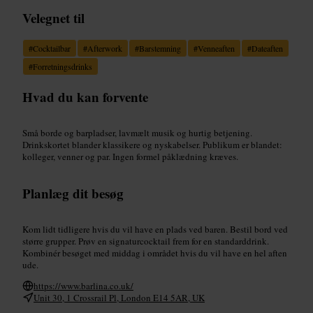
Velegnet til
#
Cocktailbar
#
Afterwork
#
Barstemning
#
Venneaften
#
Dateaften
#
Forretningsdrinks
Hvad du kan forvente
Små borde og barpladser, lavmælt musik og hurtig betjening.
Drinkskortet blander klassikere og nyskabelser. Publikum er blandet:
kolleger, venner og par. Ingen formel påklædning kræves.
Planlæg dit besøg
Kom lidt tidligere hvis du vil have en plads ved baren. Bestil bord ved
større grupper. Prøv en signaturcocktail frem for en standarddrink.
Kombinér besøget med middag i området hvis du vil have en hel aften
ude.
https://www.barlina.co.uk/
Unit 30, 1 Crossrail Pl, London E14 5AR, UK