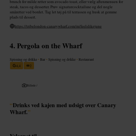
brunch for milde retter som avocado toast, eller vælg aftenmenuen for
steak, tacos og desserter. Prøv signaturcocktailsne og del nogle
småretter ved bordet. Tag let tøj på til terrassen og husk at gemme
plads til dessert.
https://tribelondon-canarywharf.com/m/feelslikejune
Pergola on the Wharf
Spisning og drikke
•
Bar
•
Spisning og drikke
•
Restaurant
4,4
2
Billede /
“
Drinks ved kajen med udsigt over Canary
Wharf.
”
Velegnet til