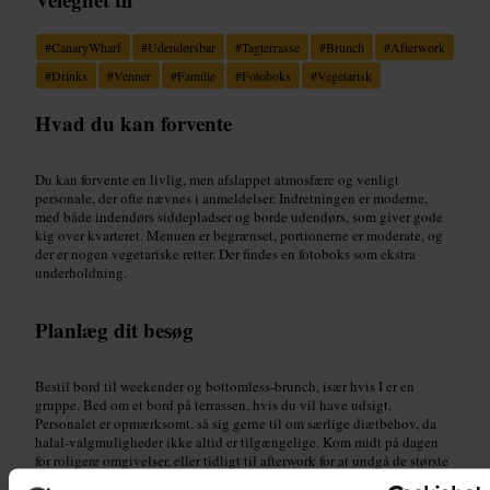
#
CanaryWharf
#
Udendørsbar
#
Tagterrasse
#
Brunch
#
Afterwork
#
Drinks
#
Venner
#
Familie
#
Fotoboks
#
Vegetarisk
Hvad du kan forvente
Du kan forvente en livlig, men afslappet atmosfære og venligt
personale, der ofte nævnes i anmeldelser. Indretningen er moderne,
med både indendørs siddepladser og borde udendørs, som giver gode
kig over kvarteret. Menuen er begrænset, portionerne er moderate, og
der er nogen vegetariske retter. Der findes en fotoboks som ekstra
underholdning.
Planlæg dit besøg
Bestil bord til weekender og bottomless-brunch, især hvis I er en
gruppe. Bed om et bord på terrassen, hvis du vil have udsigt.
Personalet er opmærksomt, så sig gerne til om særlige diætbehov, da
halal-valgmuligheder ikke altid er tilgængelige. Kom midt på dagen
for roligere omgivelser, eller tidligt til afterwork for at undgå de største
folkemængder.