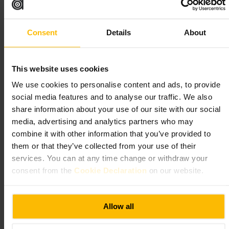
https://www.pergolacanarywharf.co.uk/
Crossrail Pl, London E14 5AR, UK
Consent
Details
About
Bōkan 38 Bar
This website uses cookies
Spisning og Drikke
•
Bar
We use cookies to personalise content and ads, to provide
4,5
4
social media features and to analyse our traffic. We also
share information about your use of our site with our social
Billede /
Bōkan 38 Bar
media, advertising and analytics partners who may
combine it with other information that you’ve provided to
them or that they’ve collected from your use of their
“
Bōkan 38 Bar , drinks med udsigt over
services. You can at any time change or withdraw your
Canary Wharfs skyline.
”
consent from the
Cookie Declaration
on our website.
Velegnet til
Allow all
#
Bōkan38
#
Tagbar
#
Cocktailbar
#
Udsigt
#
Aftensstemning