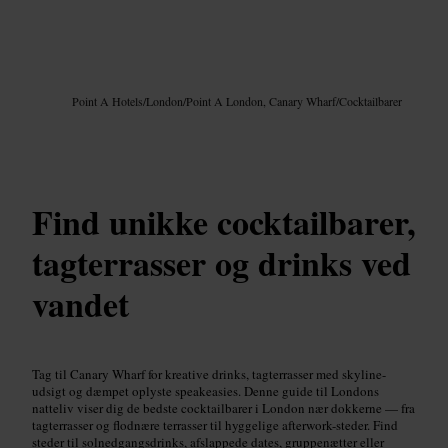
Billede /
Google AI
Point A Hotels
/
London
/
Point A London, Canary Wharf
/
Cocktailbarer
Find unikke cocktailbarer,
tagterrasser og drinks ved
vandet
Tag til Canary Wharf for kreative drinks, tagterrasser med skyline-
udsigt og dæmpet oplyste speakeasies. Denne guide til Londons
natteliv viser dig de bedste cocktailbarer i London nær dokkerne — fra
tagterrasser og flodnære terrasser til hyggelige afterwork-steder. Find
steder til solnedgangsdrinks, afslappede dates, gruppenætter eller