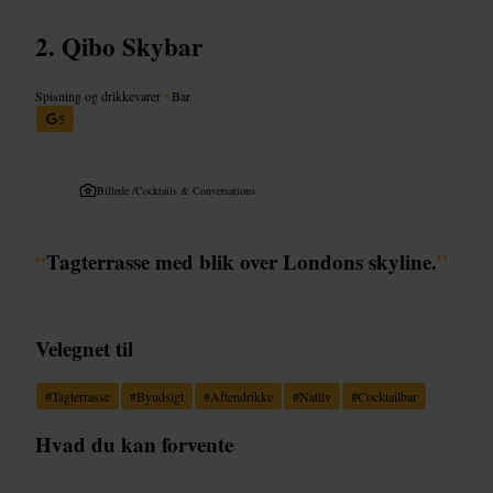
Qibo Skybar
Spisning og drikkevarer
•
Bar
5
Billede /
Cocktails & Conversations
“
Tagterrasse med blik over Londons skyline.
”
Velegnet til
#
Tagterrasse
#
Byudsigt
#
Aftendrikke
#
Natliv
#
Cocktailbar
Hvad du kan forvente