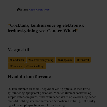
Billede /
Clays, Canary Wharf
“
Cocktails, konkurrence og elektronisk
lerdueskydning ved Canary Wharf
”
Velegnet til
#
Cocktailbar
#
Elektroniskskydning
#
Gruppesjov
#
Firmafest
#
Dateaften
#
Familieudflugt
Hvad du kan forvente
Du kan forvente en social, begynder-venlig oplevelse med korte
spilrunder og hjælpsomt personale. Menuen rummer cocktails og
simple retter som pizza, drikkevarer er en del af oplevelsen, og der er
plads til hold og små konkurrencer. Atmosfæren er livlig, lidt quirky
og fokuseret på sjov frem for teknisk træning.