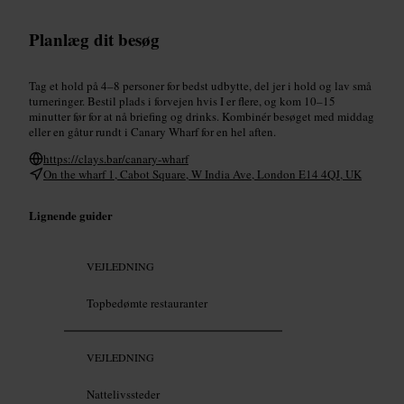
Planlæg dit besøg
Tag et hold på 4–8 personer for bedst udbytte, del jer i hold og lav små
turneringer. Bestil plads i forvejen hvis I er flere, og kom 10–15
minutter før for at nå briefing og drinks. Kombinér besøget med middag
eller en gåtur rundt i Canary Wharf for en hel aften.
https://clays.bar/canary-wharf
On the wharf 1, Cabot Square, W India Ave, London E14 4QJ, UK
Lignende guider
VEJLEDNING
Topbedømte restauranter
VEJLEDNING
Nattelivssteder