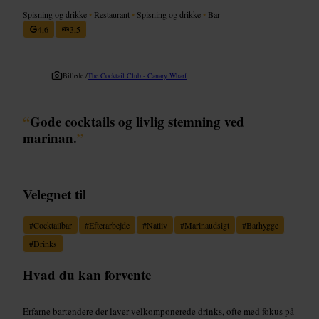
Spisning og drikke
•
Restaurant
•
Spisning og drikke
•
Bar
4,6
3,5
Billede /
The Cocktail Club - Canary Wharf
“
Gode cocktails og livlig stemning ved
marinan.
”
Velegnet til
#
Cocktailbar
#
Efterarbejde
#
Natliv
#
Marinaudsigt
#
Barhygge
#
Drinks
Hvad du kan forvente
Erfarne bartendere der laver velkomponerede drinks, ofte med fokus på