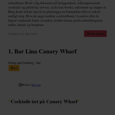
soloaftener. Hvert valg fokuserer på beliggenhed, velkomponerede
cocktails og pålidelig service, så du kan booke, ankomme og slappe af.
Brug korte lokale tips til at planlægge en barrundtur eller et enkelt
særligt stop. Hvis du søger unikke cocktailbarer i London eller de
højest vurderede barer i London, holder denne guide anbefalingerne
enkle, lokale og brugbare.
Opdateret
10. juni 2026
8 min læsning
Bar Lina Canary Wharf
Dining and Drinking
•
Bar
4,9
Billede /
Bar Lina
“
Cocktails tæt på Canary Wharf
”