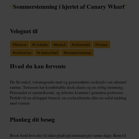
“
Sommerstemning i hjertet af Canary Wharf
”
Velegnet til
#
Terrasse
#
Cocktails
#
Brunch
#
Aftensmad
#
Venner
#
Godservice
#
Canarywharf
#
Sommerstemning
Hvad du kan forvente
Du får enkel, velsmagende mad og gennemførte cocktails i en uformel
ramme. Terrassen har komfortable deck-chairs og en solrig stemning.
Personalet er opmærksomt, og retterne kommer i generøse portioner.
Perfekt til en afslappet brunch, en cocktailrunde eller en solid middag
med venner.
Planlæg dit besøg
Book bord hvis du vil sikre plads på terrassen på varme dage. Kom til