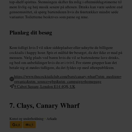
top-shelf spiritus. Stemningen skifter fra rolig i eftermiddagstimerne til
mere livlig og høj musik senere på aftenen. Drinks kan være sødere end
gennemsnittet, så spørg bartenderen hvis du foretrækker mindre søde
varianter. Toiletterne beskrives som pæne og rene.
Planlæg dit besøg
Kom tidligt hvis I vil sikre siddepladser eller udnytte de billigere
cocktails i happy hour. Spis et måltid før besøget, da der ikke er mad på
menuen. Vælg plads ved baren hvis du vil se bartenderne lave drinks,
og bed om anbefalinger hvis du er i tvivl. For større grupper kan det
betale sig at mødes tidligere, da det fyldes op med aftenpublikum.
https://www.thecocktailclub.com/bars/canary-wharf?utm_medium=
organic&utm_source=gbp&utm_campaign=homepage
9 Cabot Square, London E14 4QS, UK
Clays, Canary Wharf
Kunst og underholdning
•
Arkade
4,8
4,5