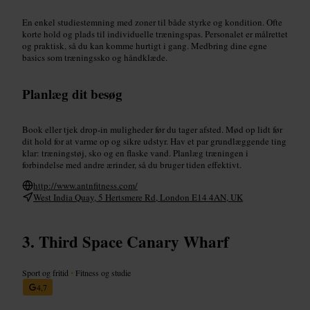
En enkel studiestemning med zoner til både styrke og kondition. Ofte
korte hold og plads til individuelle træningspas. Personalet er målrettet
og praktisk, så du kan komme hurtigt i gang. Medbring dine egne
basics som træningssko og håndklæde.
Planlæg dit besøg
Book eller tjek drop-in muligheder før du tager afsted. Mød op lidt før
dit hold for at varme op og sikre udstyr. Hav et par grundlæggende ting
klar: træningstøj, sko og en flaske vand. Planlæg træningen i
forbindelse med andre ærinder, så du bruger tiden effektivt.
http://www.antnfitness.com/
West India Quay, 5 Hertsmere Rd, London E14 4AN, UK
Third Space Canary Wharf
Sport og fritid
•
Fitness og studie
4,7