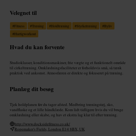
Velegnet til
#
Fitness
#
Træning
#
Holdtræning
#
Styrketræning
#
Byliv
#
Hurtigworkout
Hvad du kan forvente
Studioklasser, konditionsmaskiner, frie vægte og et funktionelt område
til cirkeltræning. Omklædningsfaciliteter er forholdsvis små, så tænk
praktisk ved ankomst. Atmosfæren er direkte og fokuseret på træning.
Planlæg dit besøg
Tjek holdplanen før du tager afsted. Medbring træningstøj, sko,
vandflaske og et lille håndklæde. Kom lidt tidligere hvis du vil bruge
omklædning eller skabe, og hav et ekstra lag klar til efter træning.
http://www.docksidefitness.co.uk/
Ropemaker's Fields, London E14 8BX, UK