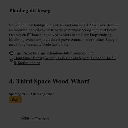
Planlæg dit besøg
Book populære hold på forhånd, især reformer- og TRX-klasser. Bed om
en rundvisning ved ankomst, så du lærer maskiner og studier at kende.
Overvej en PT-konsultation ved skader eller mål om kropsændring.
Medbring svømmetøj hvis du vil prøve svømmeundervisning. Spørg i
receptionen om anbefalede instruktører.
https://www.thirdspace.london/clubs/canary-wharf/
Third Space Canary Wharf, 16-19 Canada Square, London E14 5E
R, Storbritannien
Third Space Wood Wharf
Sport og fritid
•
Fitness og studio
4,8
Billede /
Third Space