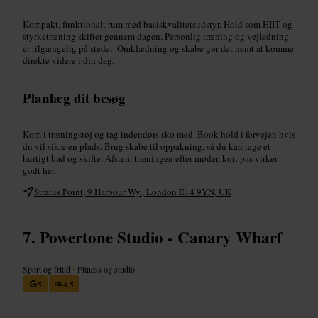
Kompakt, funktionelt rum med basiskvalitetsudstyr. Hold som HIIT og
styrketræning skifter gennem dagen. Personlig træning og vejledning
er tilgængelig på stedet. Omklædning og skabe gør det nemt at komme
direkte videre i din dag.
Planlæg dit besøg
Kom i træningstøj og tag indendørs sko med. Book hold i forvejen hvis
du vil sikre en plads. Brug skabe til oppakning, så du kan tage et
hurtigt bad og skifte. Afstem træningen efter møder, kort pas virker
godt her.
Stratus Point, 9 Harbour Wy., London E14 9YN, UK
Powertone Studio - Canary Wharf
Sport og fritid
•
Fitness og studio
5
4,5