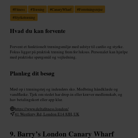
#
Fitness
#
Træning
#
CanaryWharf
#
Forretningsrejse
#
Styrketræning
Hvad du kan forvente
Forvent et funktionelt træningsmiljø med udstyr til cardio og styrke.
Fokus ligger på praktisk træning frem for luksus. Personalet kan hjælpe
med praktiske spørgsmål og vejledning.
Planlæg dit besøg
Mød op i træningstøj og indendørs sko. Medbring håndklæde og
vandflaske. Tjek om stedet har drop-in eller kræver medlemskab, og
hav betalingskort eller app klar.
https://www.deltafitness.london/
41 Westferry Rd, London E14 8JH, UK
Barry’s London Canary Wharf