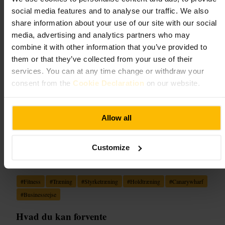
social media features and to analyse our traffic. We also
Hybrid Fitness Canary Wharf
share information about your use of our site with our social
media, advertising and analytics partners who may
Sport og fritid
•
Træningscenter og studie
combine it with other information that you’ve provided to
4,6
them or that they’ve collected from your use of their
services. You can at any time change or withdraw your
consent from the
Cookie Declaration
on our website.
Billede /
Abode2
“
Effektiv træning midt i Canary Wharf
”
Allow all
Customize
Velegnet til
#
Fitness
#
Træning
#
Styrketræning
#
Holdtræning
#
Canarywharf
#
Businessrejse
Hvad du kan forvente