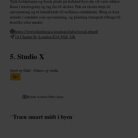
Tjek holdplanen og book plads på forhånd hvis du vil være sikker.
Kom i træningstøj og tag lås til skabet. Pak en ekstra trøje til
opvarmning og et håndklæde til wellness-områderne. Brug et kort
ærinde i området som opvarmning, og planlæg transport tilbage til
hotellet eller mødet.
https://www.thirdspace.london/clubs/wood-wharf/
14 Charter St, London E14 5GZ, UK
Studio X
Sport og fritid
•
Fitness og studie
5
Billede /
London Office Space
“
Træn smart midt i byen
”