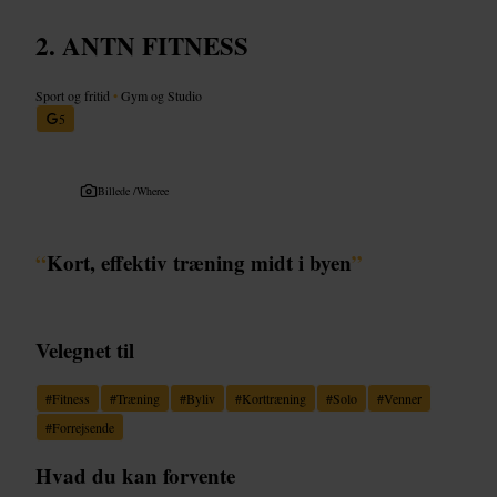
ANTN FITNESS
Sport og fritid
•
Gym og Studio
5
Billede /
Wheree
“
Kort, effektiv træning midt i byen
”
Velegnet til
#
Fitness
#
Træning
#
Byliv
#
Korttræning
#
Solo
#
Venner
#
Forrejsende
Hvad du kan forvente