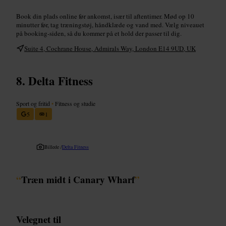
Book din plads online før ankomst, især til aftentimer. Mød op 10
minutter før, tag træningstøj, håndklæde og vand med. Vælg niveauet
på booking-siden, så du kommer på et hold der passer til dig.
Suite 4, Cochrane House, Admirals Way, London E14 9UD, UK
Delta Fitness
Sport og fritid
•
Fitness og studie
5
1
Billede /
Delta Fitness
“
Træn midt i Canary Wharf
”
Velegnet til