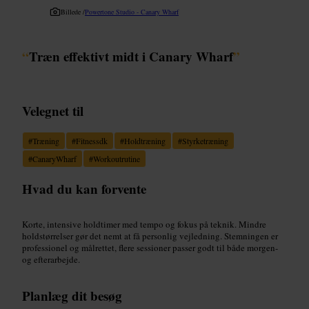
Billede /
Powertone Studio - Canary Wharf
“
Træn effektivt midt i Canary Wharf
”
Velegnet til
#
Træning
#
Fitnessdk
#
Holdtræning
#
Styrketræning
#
CanaryWharf
#
Workoutrutine
Hvad du kan forvente
Korte, intensive holdtimer med tempo og fokus på teknik. Mindre
holdstørrelser gør det nemt at få personlig vejledning. Stemningen er
professionel og målrettet, flere sessioner passer godt til både morgen-
og efterarbejde.
Planlæg dit besøg