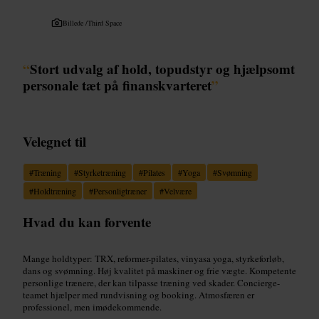
Billede /
Third Space
“
Stort udvalg af hold, topudstyr og hjælpsomt
personale tæt på finanskvarteret
”
Velegnet til
#
Træning
#
Styrketræning
#
Pilates
#
Yoga
#
Svømning
#
Holdtræning
#
Personligtræner
#
Velvære
Hvad du kan forvente
Mange holdtyper: TRX, reformer-pilates, vinyasa yoga, styrkeforløb,
dans og svømning. Høj kvalitet på maskiner og frie vægte. Kompetente
personlige trænere, der kan tilpasse træning ved skader. Concierge-
teamet hjælper med rundvisning og booking. Atmosfæren er
professionel, men imødekommende.