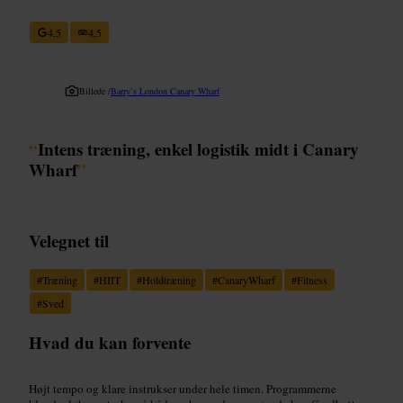
4,5
4,5
Billede /
Barry’s London Canary Wharf
“
Intens træning, enkel logistik midt i Canary
Wharf
”
Velegnet til
#
Træning
#
HIIT
#
Holdtræning
#
CanaryWharf
#
Fitness
#
Sved
Hvad du kan forvente
Højt tempo og klare instrukser under hele timen. Programmerne