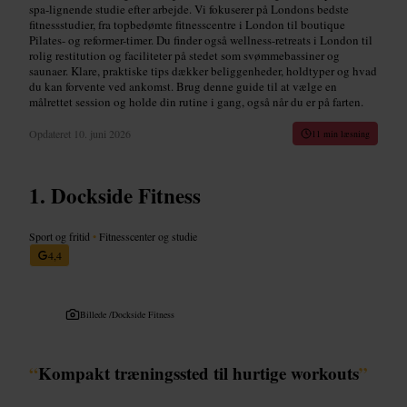
spa-lignende studie efter arbejde. Vi fokuserer på Londons bedste
fitnessstudier, fra topbedømte fitnesscentre i London til boutique
Pilates- og reformer-timer. Du finder også wellness-retreats i London til
rolig restitution og faciliteter på stedet som svømmebassiner og
saunaer. Klare, praktiske tips dækker beliggenheder, holdtyper og hvad
du kan forvente ved ankomst. Brug denne guide til at vælge en
målrettet session og holde din rutine i gang, også når du er på farten.
Opdateret
10. juni 2026
11 min læsning
Dockside Fitness
Sport og fritid
•
Fitnesscenter og studie
4,4
Billede /
Dockside Fitness
“
Kompakt træningssted til hurtige workouts
”