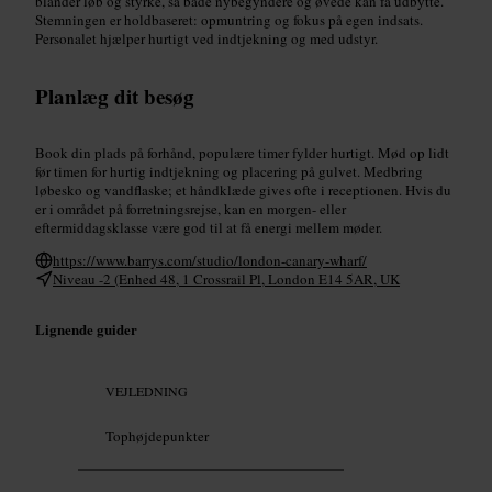
blander løb og styrke, så både nybegyndere og øvede kan få udbytte.
Stemningen er holdbaseret: opmuntring og fokus på egen indsats.
Personalet hjælper hurtigt ved indtjekning og med udstyr.
Planlæg dit besøg
Book din plads på forhånd, populære timer fylder hurtigt. Mød op lidt
før timen for hurtig indtjekning og placering på gulvet. Medbring
løbesko og vandflaske; et håndklæde gives ofte i receptionen. Hvis du
er i området på forretningsrejse, kan en morgen- eller
eftermiddagsklasse være god til at få energi mellem møder.
https://www.barrys.com/studio/london-canary-wharf/
Niveau -2 (Enhed 48, 1 Crossrail Pl, London E14 5AR, UK
Lignende guider
VEJLEDNING
Tophøjdepunkter