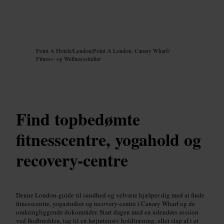
Billede /
Google AI
Point A Hotels
/
London
/
Point A London, Canary Wharf
/
Fitness- og Wellnessstudier
Find topbedømte
fitnesscentre, yogahold og
recovery-centre
Denne London-guide til sundhed og velvære hjælper dig med at finde
fitnesscentre, yogastudier og recovery-centre i Canary Wharf og de
omkringliggende dokområder. Start dagen med en udendørs session
ved flodbredden, tag til en højintensiv holdtræning, eller slap af i et