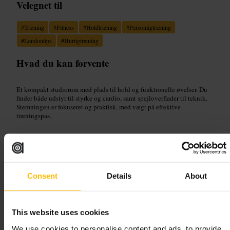
Velegnet til
#
Træning
#
Fitness
#
Holdtræning
#
Personligtræning
#
Londontips
#
Hurtigtræning
Hvad du kan forvente
Et kompakt studiorum med plads til hold og funktionelle øvelser. Du
finder både udstyr til styrke og cardio, samt spejloverflader til teknik.
Stemningen er fokuseret og praktisk, med vægt på effektive
træningspas.
Planlæg dit besøg
Book hold på forhånd hvis muligt. Mød op 5–10 minutter før start for
Consent
Details
About
at varme op og sikre plads. Medbring træningstøj, sko, vandflaske og
et lille håndklæde. Tjek niveauet på klassen, så du vælger et passende
hold.
https://studioxgym.pushpress.com/landing/calendar
This website uses cookies
Sierra Quebec Bravo, 77 Marsh Wall, London E14 9SH, UK
We use cookies to personalise content and ads, to provide