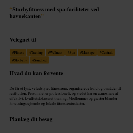
“
Storbyfitness med spa-faciliteter ved
havnekanten
”
Velegnet til
#
Fitness
#
Træning
#
Wellness
#
Spa
#
Massage
#
Centralt
#
Storbyliv
#
Sundhed
Hvad du kan forvente
Du får et lyst, veludstyret fitnessrum, organiserede hold og områder til
restitution. Personalet er professionelt, og stedet har en atmosfære af
effektivt, kvalitetsfokuseret træning. Medlemmer og gæster blander
forretningsrejsende og lokale fitnessentusiaster.
Planlæg dit besøg