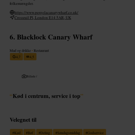
folkemængder.
https://www.pergolacanarywharf.co.uk/
Crossrail Pl, London E14 5AR, UK
Blacklock Canary Wharf
Mad og drikke
•
Restaurant
4,7
4,5
Billede /
“
Kød i centrum, service i top
”
Velegnet til
#
Kød
#
Bøf
#
Deling
#
Søndagsmiddag
#
Godservice