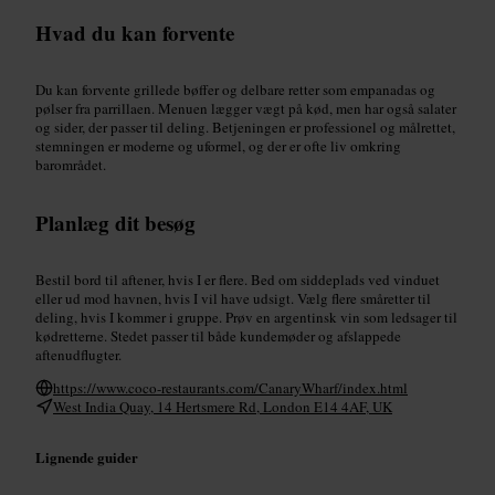
Hvad du kan forvente
Du kan forvente grillede bøffer og delbare retter som empanadas og
pølser fra parrillaen. Menuen lægger vægt på kød, men har også salater
og sider, der passer til deling. Betjeningen er professionel og målrettet,
stemningen er moderne og uformel, og der er ofte liv omkring
barområdet.
Planlæg dit besøg
Bestil bord til aftener, hvis I er flere. Bed om siddeplads ved vinduet
eller ud mod havnen, hvis I vil have udsigt. Vælg flere småretter til
deling, hvis I kommer i gruppe. Prøv en argentinsk vin som ledsager til
kødretterne. Stedet passer til både kundemøder og afslappede
aftenudflugter.
https://www.coco-restaurants.com/CanaryWharf/index.html
West India Quay, 14 Hertsmere Rd, London E14 4AF, UK
Lignende guider