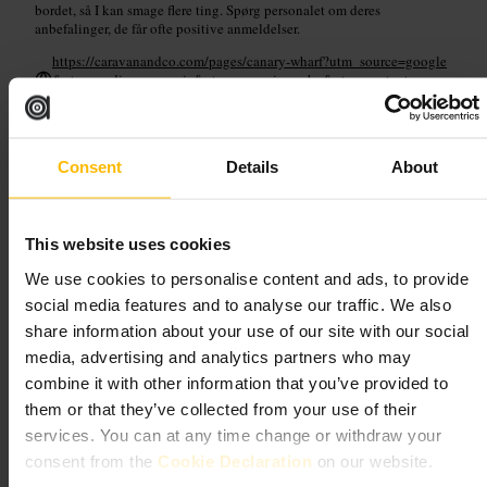
bordet, så I kan smage flere ting. Spørg personalet om deres
anbefalinger, de får ofte positive anmeldelser.
https://caravanandco.com/pages/canary-wharf?utm_source=google
&utm_medium=organic&utm_campaign=gbp&utm_content=canar
y-wharf
Unit 2, Reuters Plaza, London E14 5AJ, UK
Consent
Details
About
Pergola on the Wharf
Spisning og drikke
•
Bar
•
Spisning og drikke
•
Restaurant
This website uses cookies
4,4
2
We use cookies to personalise content and ads, to provide
social media features and to analyse our traffic. We also
Billede /
share information about your use of our site with our social
media, advertising and analytics partners who may
combine it with other information that you’ve provided to
“
Drinks ved kajen med udsigt over Canary
them or that they’ve collected from your use of their
Wharf.
”
services. You can at any time change or withdraw your
consent from the
Cookie Declaration
on our website.