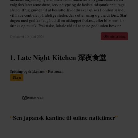
valg forklarer atmosfære, servicetype og de bedste tidspunkter at tage
afsted. Brug guiden til at beslutte, hvor du skal spise i London, når du
vil have centrale, pålidelige steder, der sætter smag og værdi først. Start
dagen med god kaffe, gå ud til en afslappet frokost, eller bliv sent for
drinks og musik. Praktiske, lokale råd til at spise godt uden besvær.
Opdateret
10. juni 2026
8 min læsning
Late Night Kitchen 深夜食堂
Spisning og drikkevarer
•
Restaurant
4,8
Billede /
CNN
“
Sen japansk kantine til sultne nattetimer
”