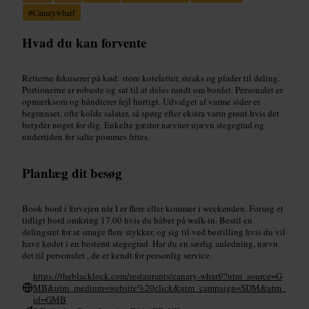
#
Canarywharf
Hvad du kan forvente
Retterne fokuserer på kød: store koteletter, steaks og plader til deling.
Portionerne er robuste og sat til at deles rundt om bordet. Personalet er
opmærksom og håndterer fejl hurtigt. Udvalget af varme sider er
begrænset, ofte kolde salater, så spørg efter ekstra varm grønt hvis det
betyder noget for dig. Enkelte gæster nævner ujævn stegegrad og
undertiden for salte pommes frites.
Planlæg dit besøg
Book bord i forvejen når I er flere eller kommer i weekenden. Forsøg et
tidligt bord omkring 17.00 hvis du håber på walk-in. Bestil en
delingsret for at smage flere stykker, og sig til ved bestilling hvis du vil
have kødet i en bestemt stegegrad. Har du en særlig anledning, nævn
det til personalet , de er kendt for personlig service.
https://theblacklock.com/restaurants/canary-wharf/?utm_source=G
MB&utm_medium=website%20click&utm_campaign=SDM&utm_
id=GMB