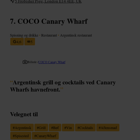
5 Frobisher Psge, London E14 4EE, UK
COCO Canary Wharf
Spisning og drikke
•
Restaurant
•
Argentinsk restaurant
4,6
5
Billede /
COCO Canary Wharf
“
Argentinsk grill og cocktails ved Canary
Wharfs havnefront.
”
Velegnet til
#
Argentinsk
#
Grill
#
Bøf
#
Vin
#
Cocktails
#
Aftensmad
#
Spisested
#
CanaryWharf