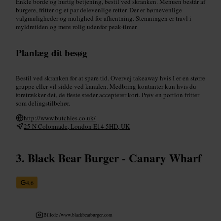
Enkle borde og hurtig betjening, bestil ved skranken. Menuen består af
burgere, fritter og et par delevenlige retter. Der er børnevenlige
valgmuligheder og mulighed for afhentning. Stemningen er travl i
myldretiden og mere rolig udenfor peak-timer.
Planlæg dit besøg
Bestil ved skranken for at spare tid. Overvej takeaway hvis I er en større
gruppe eller vil sidde ved kanalen. Medbring kontanter kun hvis du
foretrækker det, de fleste steder accepterer kort. Prøv en portion fritter
som delingstilbehør.
http://www.butchies.co.uk/
25 N Colonnade, London E14 5HD, UK
Black Bear Burger - Canary Wharf
4,6
Billede /
www.blackbearburger.com