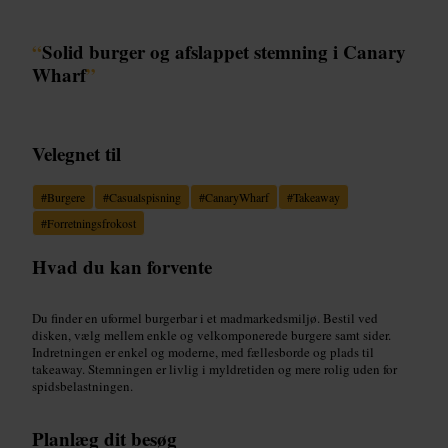
“
Solid burger og afslappet stemning i Canary
Wharf
”
Velegnet til
#
Burgere
#
Casualspisning
#
CanaryWharf
#
Takeaway
#
Forretningsfrokost
Hvad du kan forvente
Du finder en uformel burgerbar i et madmarkedsmiljø. Bestil ved
disken, vælg mellem enkle og velkomponerede burgere samt sider.
Indretningen er enkel og moderne, med fællesborde og plads til
takeaway. Stemningen er livlig i myldretiden og mere rolig uden for
spidsbelastningen.
Planlæg dit besøg