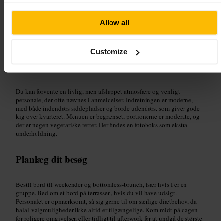
Velegnet til
Allow all
#
CanaryWharf
#
Udendørsbar
#
Tagterrasse
#
Brunch
#
Afterwork
#
Drinks
#
Venner
#
Familie
#
Fotoboks
#
Vegetarisk
Customize
Hvad du kan forvente
Du kan forvente en livlig, men afslappet atmosfære og venligt
personale, der ofte nævnes i anmeldelser. Indretningen er moderne,
med både indendørs siddepladser og borde udendørs, som giver gode
kig over kvarteret. Menuen er begrænset, portionerne er moderate, og
der er nogen vegetariske retter. Der findes en fotoboks som ekstra
underholdning.
Planlæg dit besøg
Bestil bord til weekender og bottomless-brunch, især hvis I er en
gruppe. Bed om et bord på terrassen, hvis du vil have udsigt.
Personalet er opmærksomt, så sig gerne til om særlige diætbehov, da
halal-valgmuligheder ikke altid er tilgængelige. Kom midt på dagen
for roligere omgivelser, eller tidligt til afterwork for at undgå de største