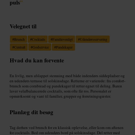
puls
”
Velegnet til
#
Brunch
#
Cocktails
#
Familievenligt
#
Udendørsservering
#
Centralt
#
Godservice
#
Pandekager
Hvad du kan forvente
En livlig, men afslappet stemning med både indendørs siddepladser og
en udendørs terrasse til solskinsdage. Retterne er varierede: fra comfort-
brunch som cornbread og pandekager til retter egnet til deling. Baren
laver velafbalancerede cocktails, som ofte får ros. Personalet er
opmærksomt og vant til familier, grupper og forretningsgæster.
Planlæg dit besøg
Tag derhen ved brunch for en klassisk oplevelse, eller kom om aftenen
for cocktails. Bed om udendørs bord på solskinsdage. Del retter med