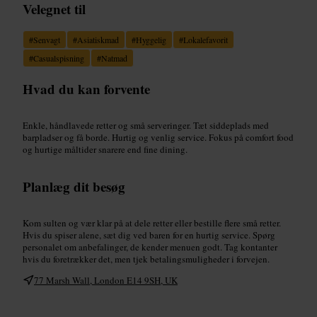
Velegnet til
#
Senvagt
#
Asiatiskmad
#
Hyggelig
#
Lokalefavorit
#
Casualspisning
#
Natmad
Hvad du kan forvente
Enkle, håndlavede retter og små serveringer. Tæt siddeplads med
barpladser og få borde. Hurtig og venlig service. Fokus på comfort food
og hurtige måltider snarere end fine dining.
Planlæg dit besøg
Kom sulten og vær klar på at dele retter eller bestille flere små retter.
Hvis du spiser alene, sæt dig ved baren for en hurtig service. Spørg
personalet om anbefalinger, de kender menuen godt. Tag kontanter
hvis du foretrækker det, men tjek betalingsmuligheder i forvejen.
77 Marsh Wall, London E14 9SH, UK