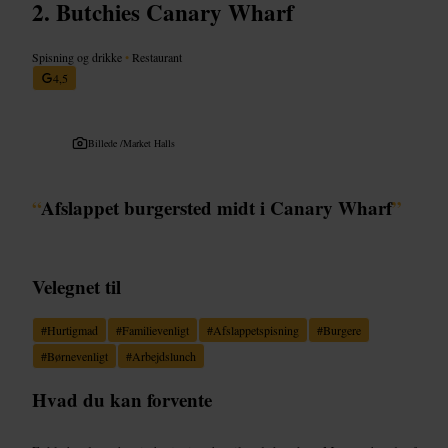
Butchies Canary Wharf
Spisning og drikke
•
Restaurant
4,5
Billede /
Market Halls
“
Afslappet burgersted midt i Canary Wharf
”
Velegnet til
#
Hurtigmad
#
Familievenligt
#
Afslappetspisning
#
Burgere
#
Børnevenligt
#
Arbejdslunch
Hvad du kan forvente