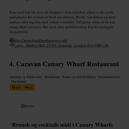
Kom med lidt tid, hvis du besøger i frokostrushet, ellers er der gode
muligheder for at finde et bord om aftenen. Bestil ved disken og hent
maden, eller tag den med videre i området. Del gerne sider, så du kan
smage flere varianter. Hav kort eller mobilbetaling klar for hurtigere
ekspedition.
http://www.blackbearburger.co.uk/
Cargo - Market Hall, 25 N Colonnade, London E14 5HD, UK
Caravan Canary Wharf Restaurant
Spisning og drikkevarer
•
Restaurant
•
Kunst og underholdning
•
Scenekunststed
•
Musiksted
4,6
4,5
Billede /
“
Brunch og cocktails midt i Canary Wharfs