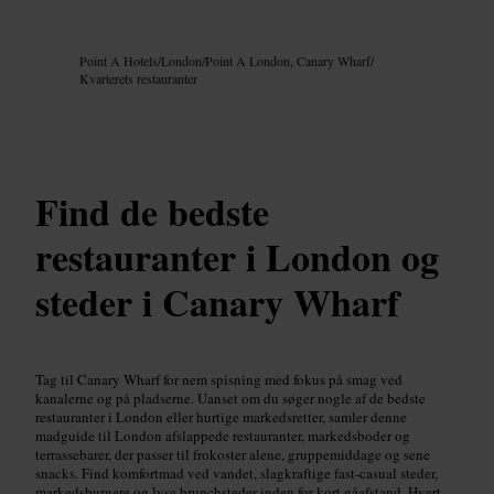
Billede /
Google AI
Point A Hotels
/
London
/
Point A London, Canary Wharf
/
Kvarterets restauranter
Find de bedste
restauranter i London og
steder i Canary Wharf
Tag til Canary Wharf for nem spisning med fokus på smag ved
kanalerne og på pladserne. Uanset om du søger nogle af de bedste
restauranter i London eller hurtige markedsretter, samler denne
madguide til London afslappede restauranter, markedsboder og
terrassebarer, der passer til frokoster alene, gruppemiddage og sene
snacks. Find komfortmad ved vandet, slagkraftige fast-casual steder,
markedsburgere og lyse brunchsteder inden for kort gåafstand. Hvert