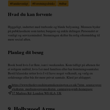
#
Familievenligt
#
Forretningsdrinks
#
ølbar
Hvad du kan forvente
Hyggeligt, indrettet med træborde og bløde belysning. Menuen byder
på pubklassikere som tærter, burgere og enkle delinger. Personalet er
venligt og serviceminded. Stemningen skifter fra rolig eftermiddag til
mere social aften.
Planlæg dit besøg
Book bord hvis I er flere, især i weekenden. Kom tidligt på aftenen for
et roligere måltid, hvis I er med familien eller har forretningssamtaler.
Bestil klassiske retter hvis I vil have noget velkendt, og vælg en
sofalounge eller bås for mere privat samtale. Klæd jer afslappet.
https://www.thedevonshirearmskensington.co.uk/?utm_source=goo
gle&utm_medium=organic&utm_campaign=gmb-homepage
37 Marloes Rd, London W8 6LA, UK
Hollywood Arms