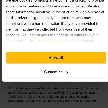
We use cookies to personalise content and ads, to provide
social media features and to analyse our traffic. We also
Billede /
Tripadvisor
share information about your use of our site with our social
media, advertising and analytics partners who may
“
En afslappet bar hvor du kan mødes over en
combine it with other information that you’ve provided to
drink.
”
them or that they’ve collected from your use of their
services. You can at any time change or withdraw your
consent from the
Cookie Declaration
on our website.
Velegnet til
Allow all
#
Lokalbar
#
Venneaften
#
Cocktails
#
ølbar
#
Eftermiddagshygge
#
Natliv
Customize
Hvad du kan forvente
Du kan forvente en ukompliceret, pub-lignende stemning. Interiøret er
enkelt med en klassisk bardisk og små borde. Musikniveauet ligger
typisk på et niveau, hvor man både kan tale sammen og mærke
stemningen. Personalet er vant til både små grupper og enkeltgæster.