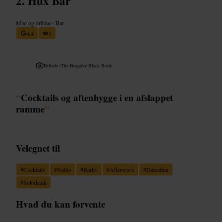
Hux Bar
Mad og drikke
•
Bar
4,4
1
Billede /
The Bespoke Black Book
“
Cocktails og aftenhygge i en afslappet
ramme
”
Velegnet til
#
Cocktails
#
Natliv
#
Barliv
#
Afterwork
#
Dateaften
#
Solodrink
Hvad du kan forvente