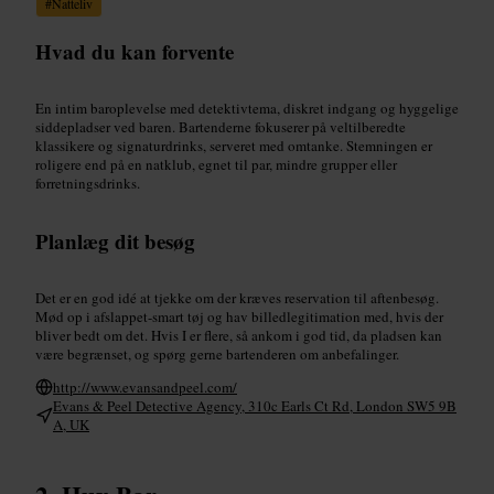
#
Natteliv
Hvad du kan forvente
En intim baroplevelse med detektivtema, diskret indgang og hyggelige
siddepladser ved baren. Bartenderne fokuserer på veltilberedte
klassikere og signaturdrinks, serveret med omtanke. Stemningen er
roligere end på en natklub, egnet til par, mindre grupper eller
forretningsdrinks.
Planlæg dit besøg
Det er en god idé at tjekke om der kræves reservation til aftenbesøg.
Mød op i afslappet-smart tøj og hav billedlegitimation med, hvis der
bliver bedt om det. Hvis I er flere, så ankom i god tid, da pladsen kan
være begrænset, og spørg gerne bartenderen om anbefalinger.
http://www.evansandpeel.com/
Evans & Peel Detective Agency, 310c Earls Ct Rd, London SW5 9B
A, UK