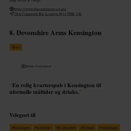
https://www.thecurtainsup.co.uk/
28A Comeragh Rd, London W14 9HR, UK
Devonshire Arms Kensington
4,4
Billede /
Useyourlocal
“
En rolig kvarterspub i Kensington til
uformelle måltider og drinks.
”
Velegnet til
#
Kensington
#
Londonliv
#
Kvarterspub
#
Pubmad
#
Vennehygge