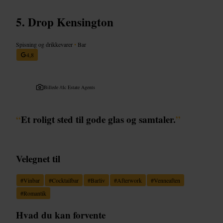
Drop Kensington
Spisning og drikkevarer
•
Bar
4,8
Billede /
tlc Estate Agents
“
Et roligt sted til gode glas og samtaler.
”
Velegnet til
#
Vinbar
#
Cocktailbar
#
Barliv
#
Afterwork
#
Venneaften
#
Romantik
Hvad du kan forvente