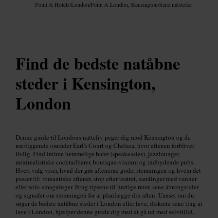
Point A Hotels
/
London
/
Point A London, Kensington
/
Sene natsteder
Find de bedste natåbne
steder i Kensington,
London
Denne guide til Londons natteliv peger dig mod Kensington og de
nærliggende områder Earl's Court og Chelsea, hvor aftenen forbliver
livlig. Find intime hemmelige barer (speakeasies), jazzlounger,
minimalistiske cocktailbarer, boutique-vinrum og indbydende pubs.
Hvert valg viser, hvad der gør aftenerne gode, stemningen og hvem det
passer til: romantiske aftener, stop efter teatret, samlinger med venner
eller solo-smagninger. Brug tipsene til hurtige ruter, sene åbningstider
og signaler om stemningen for at planlægge din aften. Uanset om du
søger de bedste natåbne steder i London eller lave, diskrete sene ting at
lave i London, hjælper denne guide dig med at gå ud med selvtillid,