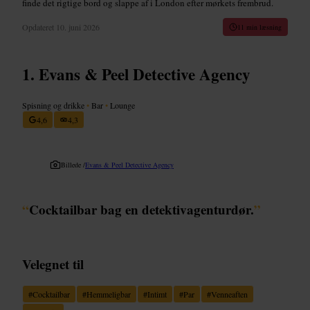
finde det rigtige bord og slappe af i London efter mørkets frembrud.
Opdateret
10. juni 2026
11 min læsning
Evans & Peel Detective Agency
Spisning og drikke
•
Bar
•
Lounge
4,6
4,3
Billede /
Evans & Peel Detective Agency
“
Cocktailbar bag en detektivagenturdør.
”
Velegnet til
#
Cocktailbar
#
Hemmeligbar
#
Intimt
#
Par
#
Venneaften