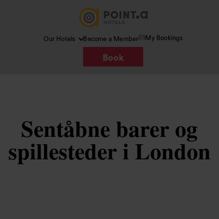
My Bookings
Our Hotels
Become a Member
Book
Sentåbne barer og
spillesteder i London
Billede /
Google AI