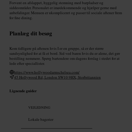
Forvent en afslappet, hyggelig stemning med barpladser og
siddeområder. Personalet er imødekommende og hjælper gerne med
anbefalinger. Menuen er ukompliceret og passer til sociale aftener frem
for fine dining.
Planlæg dit besøg
Kom tidligere på aftenen hvis I er en gruppe, så er der større
sandsynlighed for at få et bord. Sid ved baren hvis du er alene, det gør
bestilling nemmere. Spørg bartendere om dagens forslag i stedet for at
lede efter speciallister.
https://www.hollywoodarmschelsea.com/
45 Hollywood Rd, London SW10 9HX, Storbritannien
Lignende guider
VEJLEDNING
Lokale bagerier