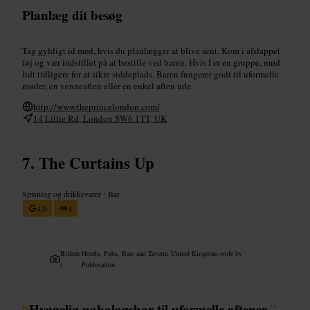
Planlæg dit besøg
Tag gyldigt id med, hvis du planlægger at blive sent. Kom i afslappet
tøj og vær indstillet på at bestille ved baren. Hvis I er en gruppe, mød
lidt tidligere for at sikre siddeplads. Baren fungerer godt til uformelle
møder, en venneaften eller en enkel aften ude.
http://www.theprincelondon.com/
14 Lillie Rd, London SW6 1TT, UK
The Curtains Up
Spisning og drikkevarer
•
Bar
4,6
4
Billede
Hotels, Pubs, Bars and Taverns United Kingdom-wide by
/
Publocation
“
Hyggelig nabolagsbar til uformelle aftener.
”