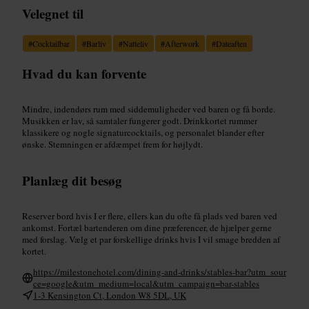
Velegnet til
#
Cocktailbar
#
Barliv
#
Natteliv
#
Afterwork
#
Dateaften
Hvad du kan forvente
Mindre, indendørs rum med siddemuligheder ved baren og få borde.
Musikken er lav, så samtaler fungerer godt. Drinkkortet rummer
klassikere og nogle signaturcocktails, og personalet blander efter
ønske. Stemningen er afdæmpet frem for højlydt.
Planlæg dit besøg
Reserver bord hvis I er flere, ellers kan du ofte få plads ved baren ved
ankomst. Fortæl bartenderen om dine præferencer, de hjælper gerne
med forslag. Vælg et par forskellige drinks hvis I vil smage bredden af
kortet.
https://milestonehotel.com/dining-and-drinks/stables-bar?utm_sour
ce=google&utm_medium=local&utm_campaign=bar-stables
1-3 Kensington Ct, London W8 5DL, UK