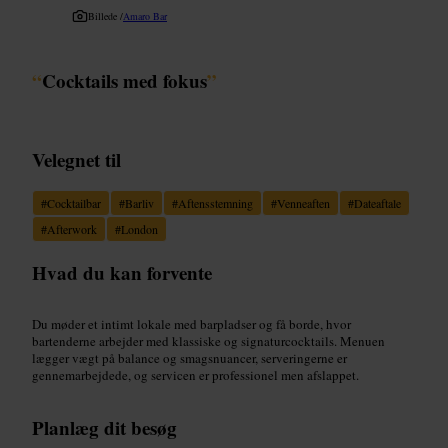
Billede /
Amaro Bar
“
Cocktails med fokus
”
Velegnet til
#
Cocktailbar
#
Barliv
#
Aftensstemning
#
Venneaften
#
Dateaftale
#
Afterwork
#
London
Hvad du kan forvente
Du møder et intimt lokale med barpladser og få borde, hvor
bartenderne arbejder med klassiske og signaturcocktails. Menuen
lægger vægt på balance og smagsnuancer, serveringerne er
gennemarbejdede, og servicen er professionel men afslappet.
Planlæg dit besøg