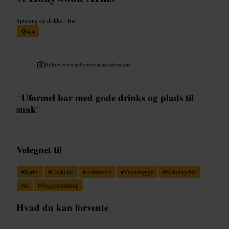
Spisning og drikke
•
Bar
4,4
Billede /
www.hollywoodarmschelsea.com
“
Uformel bar med gode drinks og plads til
snak
”
Velegnet til
#
Barliv
#
Cocktails
#
Afterwork
#
Vennehygge
#
Nabolagsbar
#
øl
#
Hyggestemning
Hvad du kan forvente