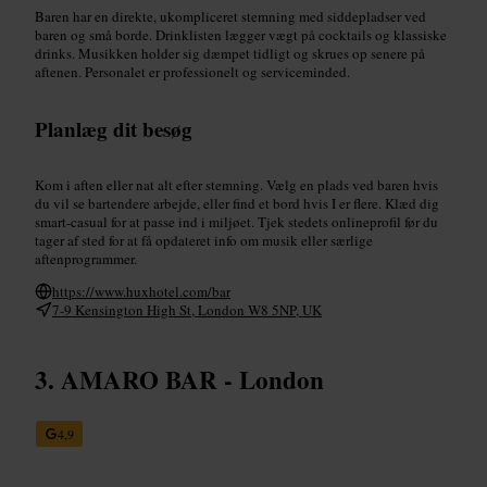
Baren har en direkte, ukompliceret stemning med siddepladser ved
baren og små borde. Drinklisten lægger vægt på cocktails og klassiske
drinks. Musikken holder sig dæmpet tidligt og skrues op senere på
aftenen. Personalet er professionelt og serviceminded.
Planlæg dit besøg
Kom i aften eller nat alt efter stemning. Vælg en plads ved baren hvis
du vil se bartendere arbejde, eller find et bord hvis I er flere. Klæd dig
smart-casual for at passe ind i miljøet. Tjek stedets onlineprofil før du
tager af sted for at få opdateret info om musik eller særlige
aftenprogrammer.
https://www.huxhotel.com/bar
7-9 Kensington High St, London W8 5NP, UK
AMARO BAR - London
4,9