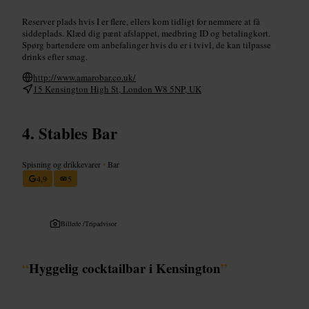
Reserver plads hvis I er flere, ellers kom tidligt for nemmere at få
siddeplads. Klæd dig pænt afslappet, medbring ID og betalingkort.
Spørg bartendere om anbefalinger hvis du er i tvivl, de kan tilpasse
drinks efter smag.
http://www.amarobar.co.uk/
15 Kensington High St, London W8 5NP, UK
Stables Bar
Spisning og drikkevarer
•
Bar
4,9
5
Billede /
Tripadvisor
“
Hyggelig cocktailbar i Kensington
”