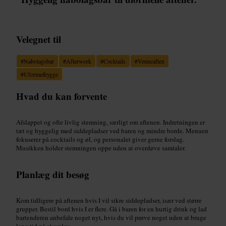
Velegnet til
#
Nabolagsbar
#
Afterwork
#
Cocktails
#
Venneaften
#
Uformelhygge
Hvad du kan forvente
Afslappet og ofte livlig stemning, særligt om aftenen. Indretningen er
tæt og hyggelig med siddepladser ved baren og mindre borde. Menuen
fokuserer på cocktails og øl, og personalet giver gerne forslag.
Musikken holder stemningen oppe uden at overdøve samtaler.
Planlæg dit besøg
Kom tidligere på aftenen hvis I vil sikre siddepladser, især ved større
grupper. Bestil bord hvis I er flere. Gå i baren for en hurtig drink og lad
bartenderen anbefale noget nyt, hvis du vil prøve noget uden at bruge
lang tid på at vælge.