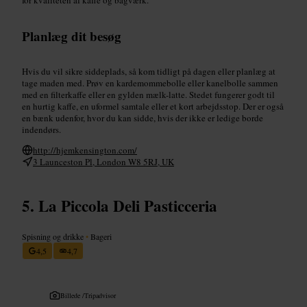
Planlæg dit besøg
Hvis du vil sikre siddeplads, så kom tidligt på dagen eller planlæg at
tage maden med. Prøv en kardemommebolle eller kanelbolle sammen
med en filterkaffe eller en gylden mælk-latte. Stedet fungerer godt til
en hurtig kaffe, en uformel samtale eller et kort arbejdsstop. Der er også
en bænk udenfor, hvor du kan sidde, hvis der ikke er ledige borde
indendørs.
http://hjemkensington.com/
3 Launceston Pl, London W8 5RJ, UK
La Piccola Deli Pasticceria
Spisning og drikke
•
Bageri
4,5
4,7
Billede /
Tripadvisor