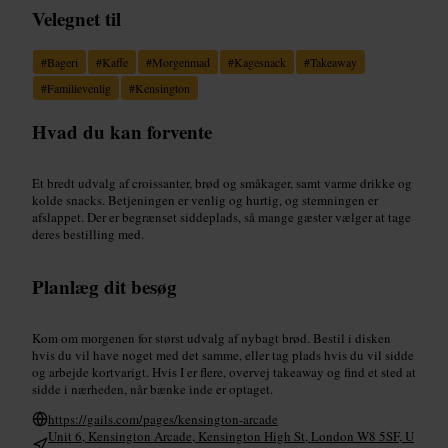
Velegnet til
#
Bageri
#
Kaffe
#
Morgenmad
#
Kagesnack
#
Takeaway
#
Familievenlig
#
Kensington
Hvad du kan forvente
Et bredt udvalg af croissanter, brød og småkager, samt varme drikke og
kolde snacks. Betjeningen er venlig og hurtig, og stemningen er
afslappet. Der er begrænset siddeplads, så mange gæster vælger at tage
deres bestilling med.
Planlæg dit besøg
Kom om morgenen for størst udvalg af nybagt brød. Bestil i disken
hvis du vil have noget med det samme, eller tag plads hvis du vil sidde
og arbejde kortvarigt. Hvis I er flere, overvej takeaway og find et sted at
sidde i nærheden, når bænke inde er optaget.
https://gails.com/pages/kensington-arcade
Unit 6, Kensington Arcade, Kensington High St, London W8 5SF, U