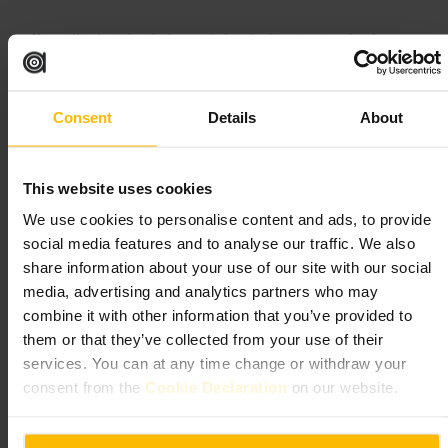
Kom tidligt hvis du vil sikre en plads indendørs, især i weekenden.
Hvis det er travlt, kan det være hurtigere at bestille ved disken. Del
flere småkager hvis I er flere, så I kan smage forskellige varianter. Pas på
at latte-portioner kan være mindre end forventet, så bestil ekstra hvis
du drikker meget kaffe.
Consent
Details
About
La Piccola Deli Pasticceria, 270 Kensington High St, London W8 6
ND, UK
This website uses cookies
Aux Merveilleux de Fred
We use cookies to personalise content and ads, to provide
social media features and to analyse our traffic. We also
4,4
share information about your use of our site with our social
media, advertising and analytics partners who may
combine it with other information that you’ve provided to
Billede /
Tripadvisor
them or that they’ve collected from your use of their
services. You can at any time change or withdraw your
consent from the
Cookie Declaration
on our website.
“
Franske kager lavet med meringue og
fløjsblød creme.
”