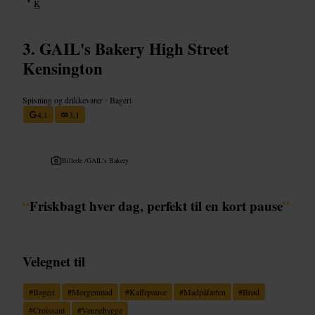
K
GAIL's Bakery High Street
Kensington
Spisning og drikkevarer
•
Bageri
4,1
3,1
Billede /
GAIL's Bakery
“
Friskbagt hver dag, perfekt til en kort pause
”
Velegnet til
#
Bageri
#
Morgenmad
#
Kaffepause
#
Madpåfarten
#
Brød
#
Croissant
#
Vennehygge