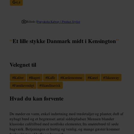
4,4
Billede /
Pratyaksha Kalway | Product Stylist
“
Et lille stykke Danmark midt i Kensington
”
Velegnet til
#
Kaféer
#
Bageri
#
Kaffe
#
Kardemomme
#
Kanel
#
Takeaway
#
Familievenligt
#
Skandinavisk
Hvad du kan forvente
Du møder en varm, enkel indretning med trædetaljer og planter, duft af
nybagt brød og et begrænset antal siddepladser. Menuen blander
klassiske cafétilbud med nordiske elementer, fra smørrebrød til søde
bagværk. Betjeningen er hurtig og venlig, og mange gæster kommer
for kvaliteten af kaffe og bagværk.