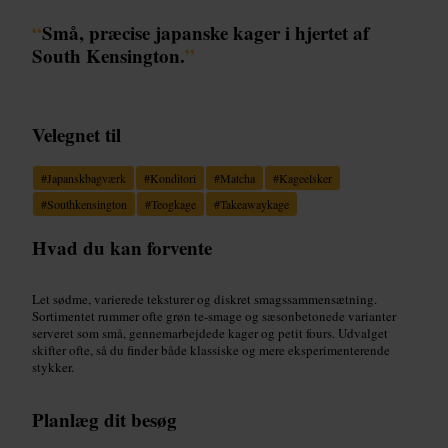
“
Små, præcise japanske kager i hjertet af
South Kensington.
”
Velegnet til
#
Japanskbagværk
#
Konditori
#
Matcha
#
Kageelsker
#
Southkensington
#
Teogkage
#
Takeawaykage
Hvad du kan forvente
Let sødme, varierede teksturer og diskret smagssammensætning.
Sortimentet rummer ofte grøn te-smage og sæsonbetonede varianter
serveret som små, gennemarbejdede kager og petit fours. Udvalget
skifter ofte, så du finder både klassiske og mere eksperimenterende
stykker.
Planlæg dit besøg