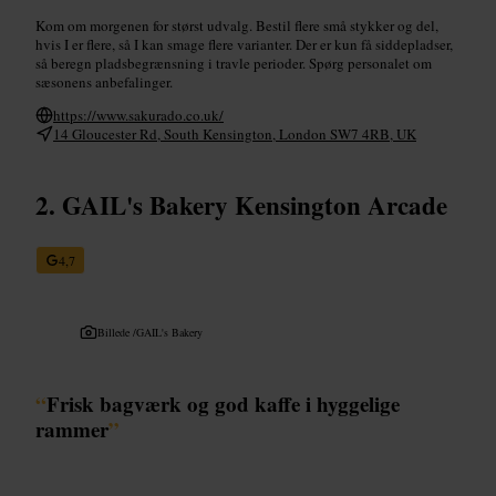
Kom om morgenen for størst udvalg. Bestil flere små stykker og del,
hvis I er flere, så I kan smage flere varianter. Der er kun få siddepladser,
så beregn pladsbegrænsning i travle perioder. Spørg personalet om
sæsonens anbefalinger.
https://www.sakurado.co.uk/
14 Gloucester Rd, South Kensington, London SW7 4RB, UK
GAIL's Bakery Kensington Arcade
4,7
Billede /
GAIL's Bakery
“
Frisk bagværk og god kaffe i hyggelige
rammer
”