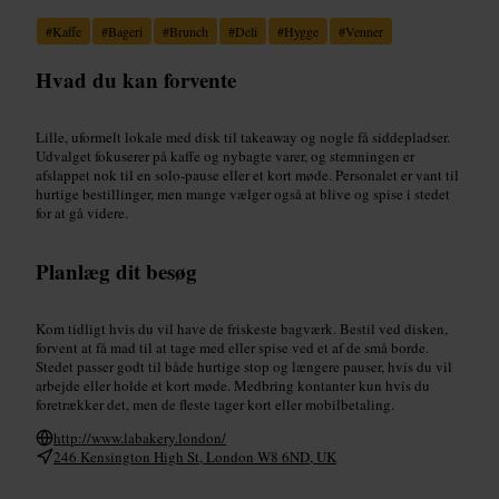
#
Kaffe
#
Bageri
#
Brunch
#
Deli
#
Hygge
#
Venner
Hvad du kan forvente
Lille, uformelt lokale med disk til takeaway og nogle få siddepladser.
Udvalget fokuserer på kaffe og nybagte varer, og stemningen er
afslappet nok til en solo-pause eller et kort møde. Personalet er vant til
hurtige bestillinger, men mange vælger også at blive og spise i stedet
for at gå videre.
Planlæg dit besøg
Kom tidligt hvis du vil have de friskeste bagværk. Bestil ved disken,
forvent at få mad til at tage med eller spise ved et af de små borde.
Stedet passer godt til både hurtige stop og længere pauser, hvis du vil
arbejde eller holde et kort møde. Medbring kontanter kun hvis du
foretrækker det, men de fleste tager kort eller mobilbetaling.
http://www.labakery.london/
246 Kensington High St, London W8 6ND, UK