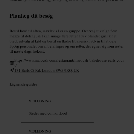
Planlæg dit besøg
Bestil bord til aften, især hvis I er en gruppe. Overvej at vælge flere
mezze til deling, så I kan smage flere retter. Prøv blandet grill for et
bredt udvalg af kød og bestil en flaske libanesisk rødvin til at dele.
Spørg personalet om anbefalinger og om retter, der egner sig som rester
til næste dags frokost.
https://www.maroush.com/restaurant/maroush-bakehouse-earls-cour
t/
131 Earls Ct Rd, London SW5 9RQ, UK
Lignende guider
VEJLEDNING
Steder med comfortfood
VEJLEDNING