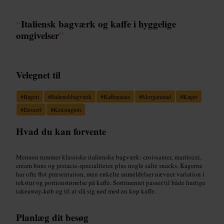
“
Italiensk bagværk og kaffe i hyggelige
omgivelser
”
Velegnet til
#
Bageri
#
Italienskbagværk
#
Kaffepause
#
Morgenmad
#
Kager
#
Dessert
#
Kensington
Hvad du kan forvente
Menuen rummer klassiske italienske bagværk: croissanter, maritozzi,
cream buns og pistacie-specialiteter, plus nogle salte snacks. Kagerne
har ofte flot præsentation, men enkelte anmeldelser nævner variation i
tekstur og portionstørrelse på kaffe. Sortimentet passer til både hurtige
takeaway-køb og til at slå sig ned med en kop kaffe.
Planlæg dit besøg