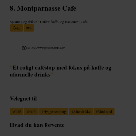
Montparnasse Cafe
Spisning og drikke
•
Caféer, kaffe- og tesaloner
•
Café
4,3
4
Billede /
www.pointahotels.com
“
Et roligt caféstop med fokus på kaffe og
uformelle drinks
”
Velegnet til
#
Café
#
Kaffe
#
Hyggestemning
#
Aftendrikke
#
Mødested
Hvad du kan forvente