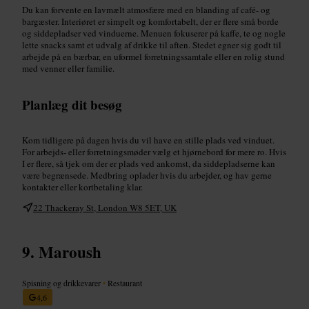
Du kan forvente en lavmælt atmosfære med en blanding af café- og
bargæster. Interiøret er simpelt og komfortabelt, der er flere små borde
og siddepladser ved vinduerne. Menuen fokuserer på kaffe, te og nogle
lette snacks samt et udvalg af drikke til aften. Stedet egner sig godt til
arbejde på en bærbar, en uformel forretningssamtale eller en rolig stund
med venner eller familie.
Planlæg dit besøg
Kom tidligere på dagen hvis du vil have en stille plads ved vinduet.
For arbejds- eller forretningsmøder vælg et hjørnebord for mere ro. Hvis
I er flere, så tjek om der er plads ved ankomst, da siddepladserne kan
være begrænsede. Medbring oplader hvis du arbejder, og hav gerne
kontakter eller kortbetaling klar.
22 Thackeray St, London W8 5ET, UK
Maroush
Spisning og drikkevarer
•
Restaurant
4,6