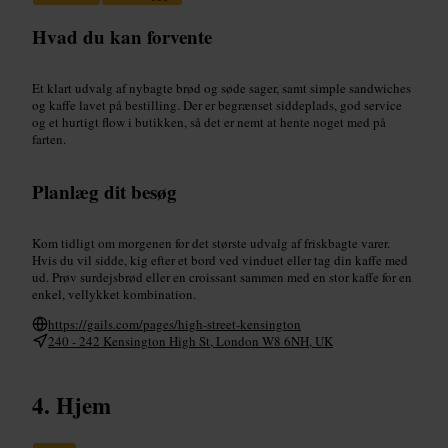
Hvad du kan forvente
Et klart udvalg af nybagte brød og søde sager, samt simple sandwiches
og kaffe lavet på bestilling. Der er begrænset siddeplads, god service
og et hurtigt flow i butikken, så det er nemt at hente noget med på
farten.
Planlæg dit besøg
Kom tidligt om morgenen for det største udvalg af friskbagte varer.
Hvis du vil sidde, kig efter et bord ved vinduet eller tag din kaffe med
ud. Prøv surdejsbrød eller en croissant sammen med en stor kaffe for en
enkel, vellykket kombination.
https://gails.com/pages/high-street-kensington
240 - 242 Kensington High St, London W8 6NH, UK
Hjem