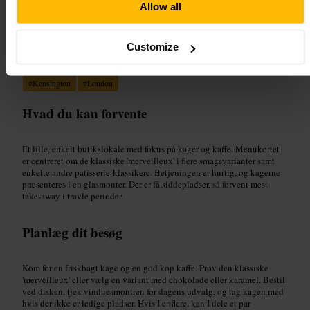
Allow all
Velegnet til
Customize
#
Bageri
#
Patisserie
#
Kageelsker
#
Kaffepause
#
Dessert
#
Kensington
#
London
Hvad du kan forvente
Et lille, enkelt butikslokale med fokus på kager og kaffe. Menukortet
er centreret om de klassiske 'merveilleux' i flere smagsvarianter samt
enkelte andre patisserie-klassikere. Betjeningen er hurtig, og kagerne
præsenteres i en glasmonter. Der er få siddepladser, så forvent mest
take-away i travle perioder.
Planlæg dit besøg
Kom for en friskbagt kage og en god kop kaffe. Prøv den klassiske
'merveilleux' eller vælg en variant med chokolade eller karamel. Bestil
ved disken, tjek vinduesmontren for dagens udvalg, og tag kagen med
hvis der ikke er ledige pladser. Hvis I er flere, kan I dele et par