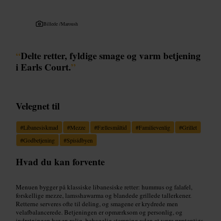
Billede /
Maroush
“
Delte retter, fyldige smage og varm betjening
i Earls Court.
”
Velegnet til
#
Libanesiskmad
#
Mezze
#
Fællesmåltid
#
Familievenlig
#
Grillet
#
Godbetjening
#
Spisidbyen
Hvad du kan forvente
Menuen bygger på klassiske libanesiske retter: hummus og falafel,
forskellige mezze, lamsshawarma og blandede grillede tallerkener.
Retterne serveres ofte til deling, og smagene er krydrede men
velafbalancerede. Betjeningen er opmærksom og personlig, og
indretningen har en rolig, behagelig stemning uden at være prætentiøs.