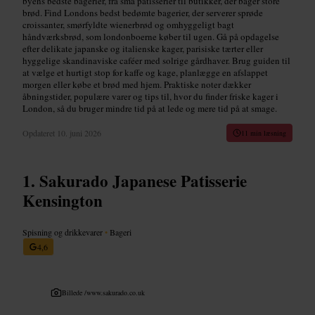
byens bedste bagerier, fra små patisserier til butikker, der bager store
brød. Find Londons bedst bedømte bagerier, der serverer sprøde
croissanter, smørfyldte wienerbrød og omhyggeligt bagt
håndværksbrød, som londonboerne køber til ugen. Gå på opdagelse
efter delikate japanske og italienske kager, parisiske tærter eller
hyggelige skandinaviske caféer med solrige gårdhaver. Brug guiden til
at vælge et hurtigt stop for kaffe og kage, planlægge en afslappet
morgen eller købe et brød med hjem. Praktiske noter dækker
åbningstider, populære varer og tips til, hvor du finder friske kager i
London, så du bruger mindre tid på at lede og mere tid på at smage.
Opdateret
10. juni 2026
11 min læsning
Sakurado Japanese Patisserie
Kensington
Spisning og drikkevarer
•
Bageri
4,6
Billede /
www.sakurado.co.uk