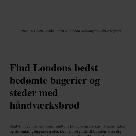
Billede /
Google AI
Point A Hotels
/
London
/
Point A London, Kensington
/
Lokale bagerier
Find Londons bedst
bedømte bagerier og
steder med
håndværksbrød
Start din dag med en bagerirundtur i London med fokus på Kensington
og de omkringliggende gader. Denne madguide til London viser dig