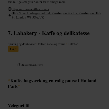
forskellige smagsvarianter for at smage mere.
https://auxmerveilleux.com/
High Street Underground Ltd, Kensington Station, Kensington High
St, London W8 5SA, UK
Labakery - Kaffe og delikatesse
Spisning og drikkevarer
•
Caféer, kaffe- og tehuse
•
Kaffebar
4,7
Billede /
Thatch Travel
“
Kaffe, bagværk og en rolig pause i Holland
Park
”
Velegnet til