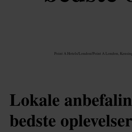
Billede /
Google AI
Point A Hotels
/
London
/
Point A London, Kensin
Lokale anbefaling
bedste oplevelser