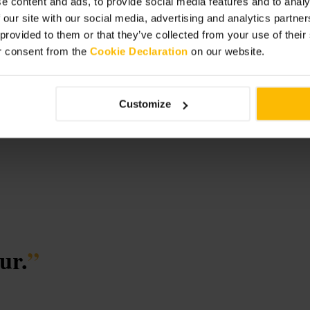
e content and ads, to provide social media features and to analy
 our site with our social media, advertising and analytics partn
 provided to them or that they’ve collected from your use of thei
r consent from the
Cookie Declaration
on our website.
Customize
ur.
”