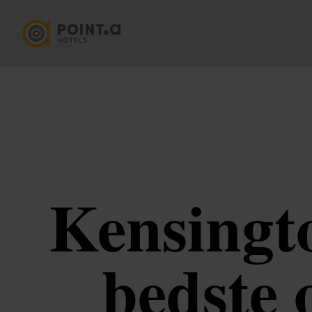
Kensingto
bedste 