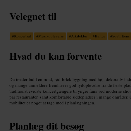
Velegnet til
#
Koncertsal
#
Musikoplevelse
#
Arkitektur
#
Kultur
#
SouthKensi
Hvad du kan forvente
Du træder ind i en rund, rød-brick bygning med høj, dekorativ indr
og mange anmeldere fremhæver god lydoplevelse fra de fleste pla
traditionsbevidste koncertgængere til yngre fans ved moderne shows
par restauranter, samt komfortable siddepladser i mange områder. Øv
mobilitet er noget at tage med i planlægningen.
Planlæg dit besøg