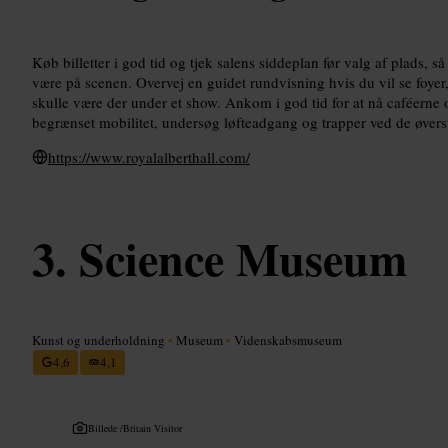
Køb billetter i god tid og tjek salens siddeplan før valg af plads, så
være på scenen. Overvej en guidet rundvisning hvis du vil se foyer
skulle være der under et show. Ankom i god tid for at nå caféerne 
begrænset mobilitet, undersøg løfteadgang og trapper ved de øverst
https://www.royalalberthall.com/
Science Museum
Kunst og underholdning
•
Museum
•
Videnskabsmuseum
4,6
4,1
Billede /
Britain Visitor