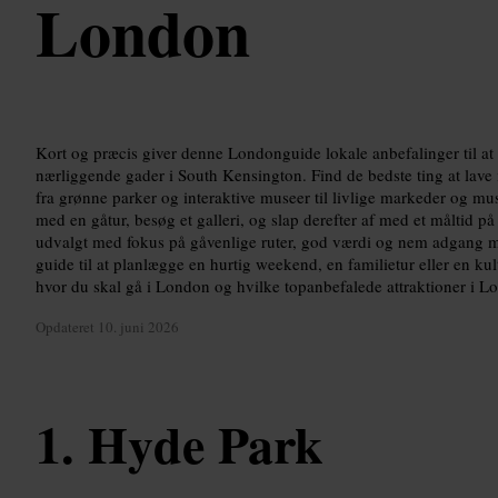
London
Kort og præcis giver denne Londonguide lokale anbefalinger til a
nærliggende gader i South Kensington. Find de bedste ting at lave i
fra grønne parker og interaktive museer til livlige markeder og mu
med en gåtur, besøg et galleri, og slap derefter af med et måltid p
udvalgt med fokus på gåvenlige ruter, god værdi og nem adgang m
guide til at planlægge en hurtig weekend, en familietur eller en kul
hvor du skal gå i London og hvilke topanbefalede attraktioner i Lo
Opdateret
10. juni 2026
Hyde Park