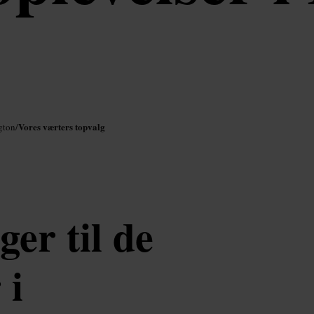
Vores værters topvalg
gton
/
er til de
 i