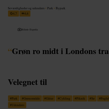
Seværdigheder og udendørs
•
Park
•
Bypark
4,7
4,6
Billede /
Expedia
“
Grøn ro midt i Londons tra
Velegnet til
#
Park
#
Grønområde
#
Gåtur
#
Cykling
#
Piknik
#
Sø
#
Fugle
#
Udendørs