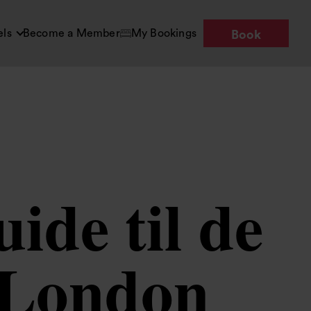
els
Become a Member
My Bookings
Book
ide til de
i London