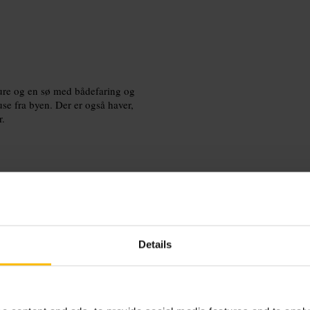
ture og en sø med bådefaring og
use fra byen. Der er også haver,
r.
nic ved Serpentine, eller hop på en
akers' Corner, Prinsesse Dianas
Details
nabolaget for at få mest ud af din
ource=google&utm_medium=organic&ut