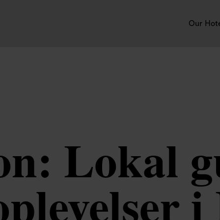
Our Hot
n: Lokal gu
oplevelser 