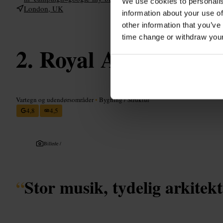
We use cookies to personalis
London, UK
information about your use of
other information that you’ve
time change or withdraw you
Royal Albert Hall
Vartegn og udendørsområder
•
Bygning / Struktur
4,8
4,5
Billede /
“
Stor musik, tydelig arkitekt