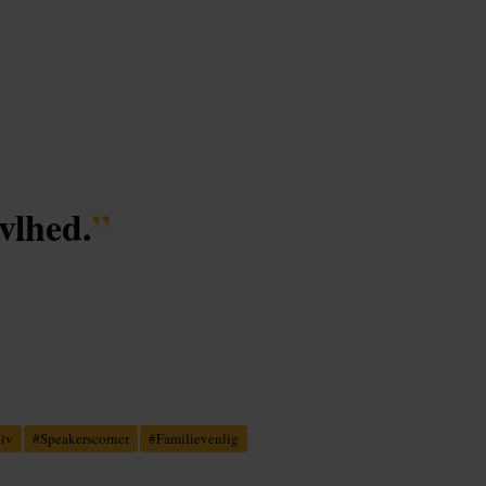
vlhed.
”
liv
#
Speakerscorner
#
Familievenlig