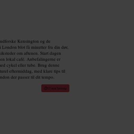
t udforske Kensington og de
 London blot få minutter fra din dør,
siksteder om aftenen. Start dagen
å en lokal café. Anbefalingerne er
ed cykel eller tube. Brug denne
turel eftermiddag, med klare tips til
ndon der passer til dit tempo.
12 min læsning