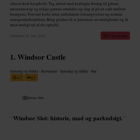
eller et kort byophold. Tag afsted med kortlagte forslag til gåture,
museumsstop og rolige grønne områder, og slap af på en café mellem
besøgene. Forvent korte ruter, anbefalede tidsangivelser og nemme
transportforbindelser. Brug guiden til at prioritere seværdigheder og få
mest muligt ud af dit ophold.
Opdateret
10. juni 2026
11 min læsning
Windsor Castle
Spisning og drikke
•
Restaurant
•
Spisning og drikke
•
Bar
4,7
4,5
Billede /
Web
“
Windsor Slot: historie, mad og parkudsigt.
”