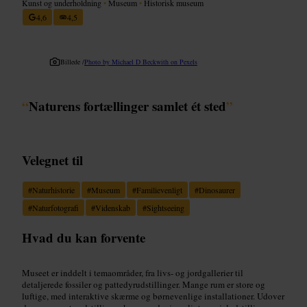
Kunst og underholdning
•
Museum
•
Historisk museum
4,6
4,5
Billede /
Photo by Michael D Beckwith on Pexels
“
Naturens fortællinger samlet ét sted
”
Velegnet til
#
Naturhistorie
#
Museum
#
Familievenligt
#
Dinosaurer
#
Naturfotografi
#
Videnskab
#
Sightseeing
Hvad du kan forvente
Museet er inddelt i temaområder, fra livs- og jordgallerier til
detaljerede fossiler og pattedyrudstillinger. Mange rum er store og
luftige, med interaktive skærme og børnevenlige installationer. Udover