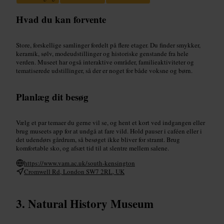
Hvad du kan forvente
Store, forskellige samlinger fordelt på flere etager. Du finder smykker,
keramik, sølv, modeudstillinger og historiske genstande fra hele
verden. Museet har også interaktive områder, familieaktiviteter og
tematiserede udstillinger, så der er noget for både voksne og børn.
Planlæg dit besøg
Vælg et par temaer du gerne vil se, og hent et kort ved indgangen eller
brug museets app for at undgå at fare vild. Hold pauser i caféen eller i
det udendørs gårdrum, så besøget ikke bliver for stramt. Brug
komfortable sko, og afsæt tid til at slentre mellem salene.
https://www.vam.ac.uk/south-kensington
Cromwell Rd, London SW7 2RL, UK
Natural History Museum