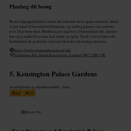
Planlæg dit besøg
Bestil adgangsbilletter online før ankomst for at spare ventetid. Afsæt
et par timer til hovedudstillingerne, og indlæg pauser ved caféerne
hvis I har børn med. Medbring let mad hvis I foretrækker det, museet
har også steder hvor man kan sidde og spise. Tænk over at børn ofte
foretrækker de praktiske stationer frem for teksttunge montrer.
https://www.sciencemuseum.org.uk/
Exhibition Rd, South Kensington, London SW7 2DD, UK
Kensington Palace Gardens
Seværdigheder og udendørsområder
•
Have
4,8
3,5
Billede /
Web
“
En rolig pause ved Kensington Palace
”