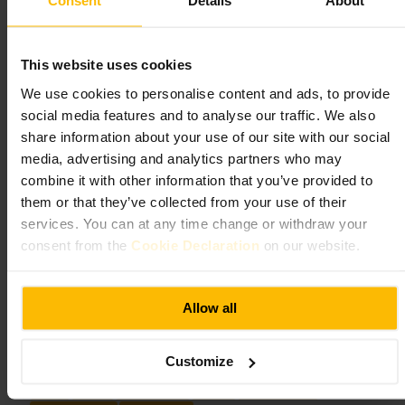
eventuel skiltning og afspærringer for at respektere området.
Consent
Details
About
https://www.hrp.org.uk/kensington-palace/whats-on/the-palace-gar
dens/#gs.pc36et
This website uses cookies
Holland Park
We use cookies to personalise content and ads, to provide
social media features and to analyse our traffic. We also
share information about your use of our site with our social
Seværdigheder og udendørsområder
•
Park
media, advertising and analytics partners who may
4,7
4,6
combine it with other information that you’ve provided to
them or that they’ve collected from your use of their
Billede /
Holland Park (London)
services. You can at any time change or withdraw your
consent from the
Cookie Declaration
on our website.
“
Ro midt i byens grønne lommer
”
Allow all
Velegnet til
Customize
#
Park
#
Have
#
Japanskhave
#
Gåtur
#
Familievenligt