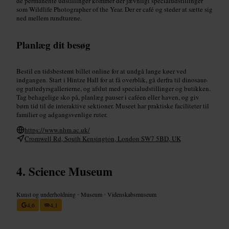
de permanente udstillinger kommer der jævnligt specialudstillinger
som Wildlife Photographer of the Year. Der er café og steder at sætte sig
ned mellem rundturene.
Planlæg dit besøg
Bestil en tidsbestemt billet online for at undgå lange køer ved
indgangen. Start i Hintze Hall for at få overblik, gå derfra til dinosaur-
og pattedyrsgallerierne, og afslut med specialudstillinger og butikken.
Tag behagelige sko på, planlæg pauser i caféen eller haven, og giv
børn tid til de interaktive sektioner. Museet har praktiske faciliteter til
familier og adgangsvenlige ruter.
https://www.nhm.ac.uk/
Cromwell Rd, South Kensington, London SW7 5BD, UK
Science Museum
Kunst og underholdning
•
Museum
•
Videnskabsmuseum
4,6
4,1