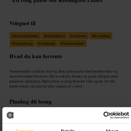
Velegnet til
#
Kensingtonpalads
#
Kongelighave
#
Londontur
#
Byvandring
#
Fotografering
#
Afslapning
#
Grønneområder
Hvad du kan forvente
Venteområder er brede stier og åbne græsarealer med modne træer og
sæsonbestemte blomster. Der er enkelte bænke og gode udsigter mod
paladsets arkitektur. Oplevelsen er rolig frem for vild, og du vil ofte
møde lokale, der går tur eller slapper af i solen.
Planlæg dit besøg
Plan et kort stop som en del af en byvandring eller en længere
eftermiddag ude. Tag behagelige sko og en ekstra trøje til skiftende
vejr. Medbring lys snacks og vand hvis du vil sidde lidt, og følg