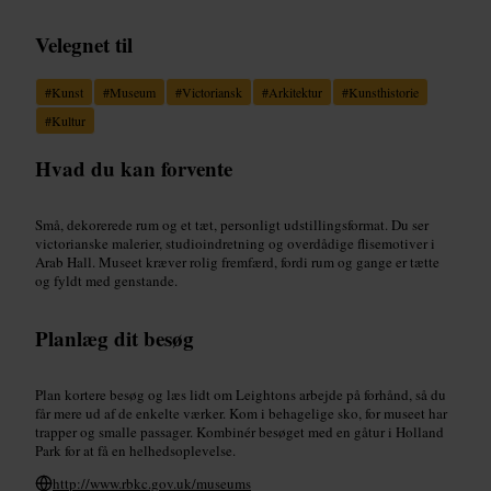
Velegnet til
#
Kunst
#
Museum
#
Victoriansk
#
Arkitektur
#
Kunsthistorie
#
Kultur
Hvad du kan forvente
Små, dekorerede rum og et tæt, personligt udstillingsformat. Du ser
victorianske malerier, studioindretning og overdådige flisemotiver i
Arab Hall. Museet kræver rolig fremfærd, fordi rum og gange er tætte
og fyldt med genstande.
Planlæg dit besøg
Plan kortere besøg og læs lidt om Leightons arbejde på forhånd, så du
får mere ud af de enkelte værker. Kom i behagelige sko, for museet har
trapper og smalle passager. Kombinér besøget med en gåtur i Holland
Park for at få en helhedsoplevelse.
http://www.rbkc.gov.uk/museums