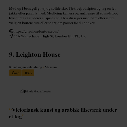
Mød op i behageligt tøj og solide sko. Tjek vejrudsigten og tag en let
jakke eller paraply med. Medbring kamera og småpenge til et madstop,
hvis turen inkluderer et spisested. Hvis du rejser med børn eller ældre,
vælg en kortere rute eller spørg om pauser før du booker.
https://cityoflondontour.com/
65A Whitechapel High St, London E1 7PL, UK
Leighton House
Kunst og underholdning
•
Museum
4,6
4,5
Billede /
Secret London
“
Victoriansk kunst og arabisk fliseværk under
ét tag
”