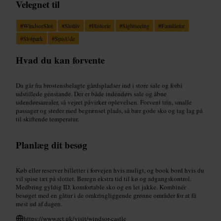
Velegnet til
#
WindsorSlot
#
Slotliv
#
Historie
#
Sightseeing
#
Familietur
#
Slotpark
#
SpisUde
Hvad du kan forvente
Du går fra brostensbelagte gårdspladser ind i store sale og forbi
udstillede genstande. Der er både indendørs sale og åbne
udendørsarealer, så vejret påvirker oplevelsen. Forvent trin, smalle
passager og steder med begrænset plads, så bær gode sko og tag lag på
til skiftende temperatur.
Planlæg dit besøg
Køb eller reserver billetter i forvejen hvis muligt, og book bord hvis du
vil spise tæt på slottet. Beregn ekstra tid til kø og adgangskontrol.
Medbring gyldig ID, komfortable sko og en let jakke. Kombinér
besøget med en gåtur i de omkringliggende grønne områder for at få
mest ud af dagen.
https://www.rct.uk/visit/windsor-castle