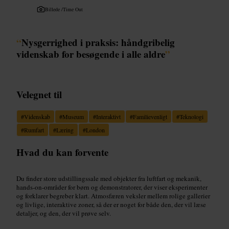
Billede /
Time Out
“
Nysgerrighed i praksis: håndgribelig
videnskab for besøgende i alle aldre
”
Velegnet til
#
Videnskab
#
Museum
#
Interaktivt
#
Familievenligt
#
Teknologi
#
Rumfart
#
Læring
#
London
Hvad du kan forvente
Du finder store udstillingssale med objekter fra luftfart og mekanik,
hands-on-områder for børn og demonstratorer, der viser eksperimenter
og forklarer begreber klart. Atmosfæren veksler mellem rolige gallerier
og livlige, interaktive zoner, så der er noget for både den, der vil læse
detaljer, og den, der vil prøve selv.