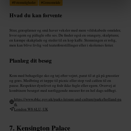
#
Fotomuligheder
#
Grønområde
Hvad du kan forvente
Stier, græsplæner og små haver veksler med mere vildskabede områder,
hvor egern og påfugle ofte ses. Du finder også en orangery, skulpturer,
en kæmpe skakplade og steder til en kop kaffe. Stemningen er rolig,
men kan blive livlig ved teaterforestillinger eller i skolernes ferier.
Planlæg dit besøg
Kom med behagelige sko og tøj efter vejret, parat til at gå på grusstier
og græs. Medbring et tæppe til picnic eller stop ved caféen til en
pause. Respekter dyrelivet og fodr ikke fugle eller egern. Overvej at
kombinere besøget med nærliggende museer for en hel dags udflugt.
https://www.rbkc.gov.uk/parks-leisure-and-culture/parks/holland-pa
rk
London W8 6LU, UK
Kensington Palace