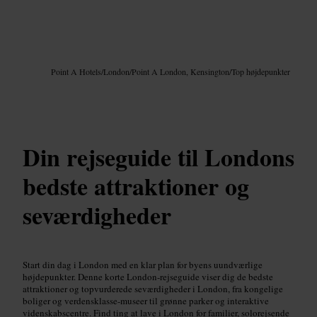
Billede /
Google AI
Point A Hotels
/
London
/
Point A London, Kensington
/
Top højdepunkter
Din rejseguide til Londons
bedste attraktioner og
seværdigheder
Start din dag i London med en klar plan for byens uundværlige
højdepunkter. Denne korte London-rejseguide viser dig de bedste
attraktioner og topvurderede seværdigheder i London, fra kongelige
boliger og verdensklasse-museer til grønne parker og interaktive
videnskabscentre. Find ting at lave i London for familier, solorejsende