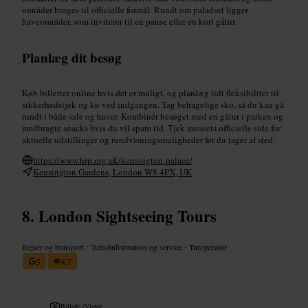
områder bruges til officielle formål. Rundt om paladset ligger
haveområder, som inviterer til en pause eller en kort gåtur.
Planlæg dit besøg
Køb billetter online hvis det er muligt, og planlæg lidt fleksibilitet til
sikkerhedstjek og kø ved indgangen. Tag behagelige sko, så du kan gå
rundt i både sale og haver. Kombinér besøget med en gåtur i parken og
medbragte snacks hvis du vil spare tid. Tjek museets officielle side for
aktuelle udstillinger og rundvisningsmuligheder før du tager af sted.
https://www.hrp.org.uk/kensington-palace/
Kensington Gardens, London W8 4PX, UK
London Sightseeing Tours
Rejser og transport
•
Turistinformation og service
•
Turoperatør
5
4,7
Billede /
Viator