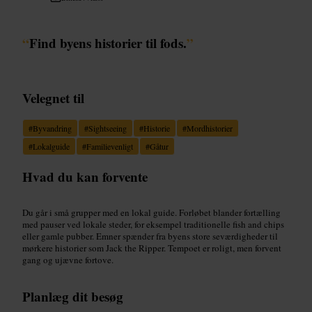
“
Find byens historier til fods.
”
Velegnet til
#
Byvandring
#
Sightseeing
#
Historie
#
Mordhistorier
#
Lokalguide
#
Familievenligt
#
Gåtur
Hvad du kan forvente
Du går i små grupper med en lokal guide. Forløbet blander fortælling
med pauser ved lokale steder, for eksempel traditionelle fish and chips
eller gamle pubber. Emner spænder fra byens store seværdigheder til
mørkere historier som Jack the Ripper. Tempoet er roligt, men forvent
gang og ujævne fortove.
Planlæg dit besøg