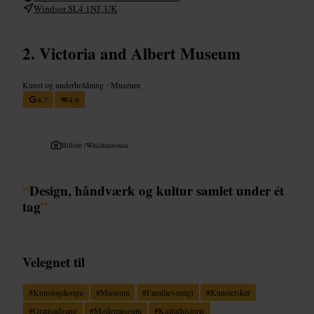
Windsor SL4 1NJ, UK
Victoria and Albert Museum
Kunst og underholdning
•
Museum
4,7
4,6
Billede /
Whichmuseum
“
Design, håndværk og kultur samlet under ét
tag
”
Velegnet til
#
Kunstogdesign
#
Museum
#
Familievenligt
#
Kunstelsker
#
Gratisadgang
#
Modemuseum
#
Kulturhistorie