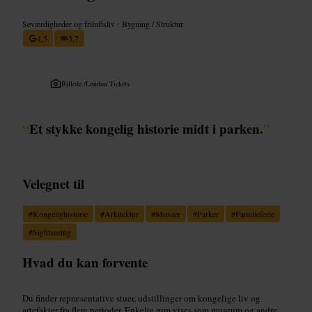
Seværdigheder og friluftsliv
•
Bygning / Struktur
4,5
3,7
Billede /
London Tickets
“
Et stykke kongelig historie midt i parken.
”
Velegnet til
#
Kongelighistorie
#
Arkitektur
#
Museer
#
Parker
#
Familieferie
#
Sightseeing
Hvad du kan forvente
Du finder repræsentative stuer, udstillinger om kongelige liv og
artefakter fra flere perioder. Enkelte rum vises som museum og andre