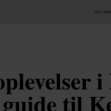
Our Hot
plevelser 
 guide til 