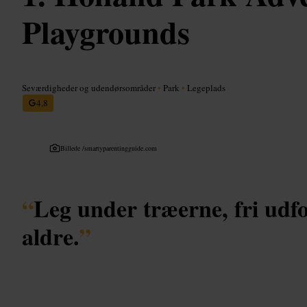
Playgrounds
Seværdigheder og udendørsområder
•
Park
•
Legeplads
4,8
Billede /
smartyparentingguide.com
“
Leg under træerne, fri udfol
aldre.
”