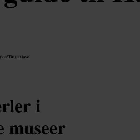
Ting at lave
gton
/
rler i
ge museer