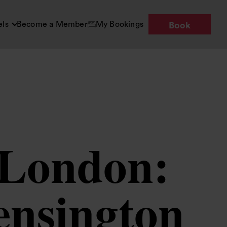
els
Become a Member
My Bookings
Book
i London:
Kensington