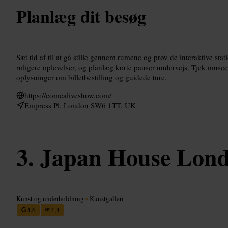
Planlæg dit besøg
Sæt tid af til at gå stille gennem rumene og prøv de interaktive sta
roligere oplevelser, og planlæg korte pauser undervejs. Tjek muse
oplysninger om billetbestilling og guidede ture.
https://comealiveshow.com/
Empress Pl, London SW6 1TT, UK
Japan House Lon
Kunst og underholdning
•
Kunstgalleri
4,6
4,4