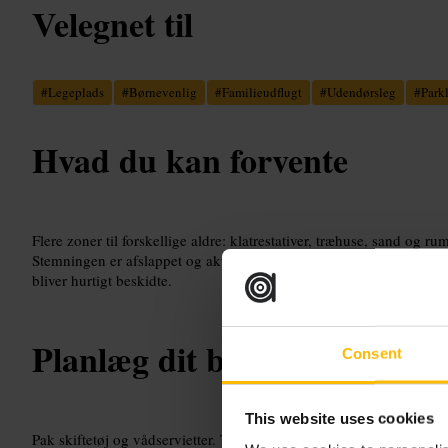
Velegnet til
#
Legeplads
#
Børnevenlig
#
Familieudflugt
#
Udendørsleg
#
Park
Hvad du kan forvente
Flere zoner til forskellige aldre: klatrestativer, træhuse, sand og ru
Stemningen er afslappet og aktiv. Forældre bør være tæt på børnen
bliver hurtigt beskidte.
Planlæg dit besøg
Consent
This website uses cookies
Pak skiftetøj og vådservietter. Tag en picnic eller nem snack, der 