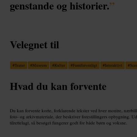
genstande og historier.
”
Velegnet til
#
Teater
#
Museum
#
Kultur
#
Familievenligt
#
Interaktivt
#
Scen
Hvad du kan forvente
Du kan forvente korte, forklarende tekster ved hver montre, nærbil
foto- og arkivmateriale, der beskriver forestillingers opbygning. Uds
tilrettelagt, så besøget fungerer godt for både børn og voksne.