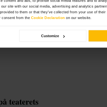
e content and ads, to provide social media features and to analy
psyn, og aftal et mødested i tilfælde
 our site with our social media, advertising and analytics partn
 provided to them or that they’ve collected from your use of thei
r consent from the
Cookie Declaration
on our website.
Customize
å teaterets