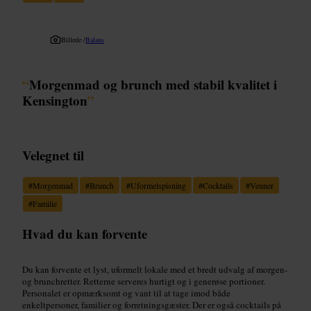
Billede /
Balans
“
Morgenmad og brunch med stabil kvalitet i
Kensington
”
Velegnet til
#
Morgenmad
#
Brunch
#
Uformelspisning
#
Cocktails
#
Venner
#
Familie
Hvad du kan forvente
Du kan forvente et lyst, uformelt lokale med et bredt udvalg af morgen-
og brunchretter. Retterne serveres hurtigt og i generøse portioner.
Personalet er opmærksomt og vant til at tage imod både
enkeltpersoner, familier og forretningsgæster. Der er også cocktails på