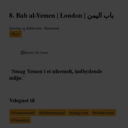
Bab al-Yemen | London | باب اليمن
Spisning og drikkevarer
•
Restaurant
4,9
Billede /
The Vendry
“
Smag Yemen i et uformelt, indbydende
miljø.
”
Velegnet til
#
Yemenitiskmad
#
Mellemøstligmad
#
Delingsmad
#
Familievenligt
#
Venneaften