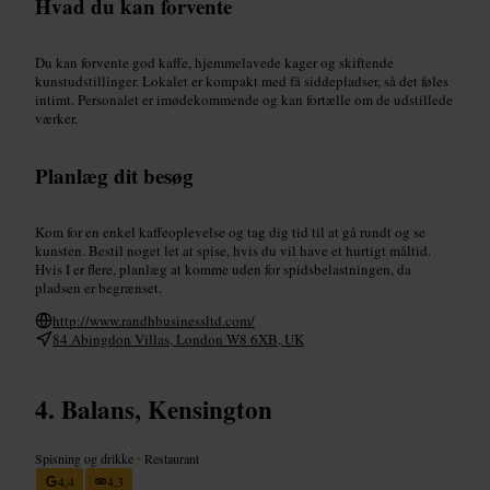
Hvad du kan forvente
Du kan forvente god kaffe, hjemmelavede kager og skiftende
kunstudstillinger. Lokalet er kompakt med få siddepladser, så det føles
intimt. Personalet er imødekommende og kan fortælle om de udstillede
værker.
Planlæg dit besøg
Kom for en enkel kaffeoplevelse og tag dig tid til at gå rundt og se
kunsten. Bestil noget let at spise, hvis du vil have et hurtigt måltid.
Hvis I er flere, planlæg at komme uden for spidsbelastningen, da
pladsen er begrænset.
http://www.randhbusinessltd.com/
84 Abingdon Villas, London W8 6XB, UK
Balans, Kensington
Spisning og drikke
•
Restaurant
4,4
4,3