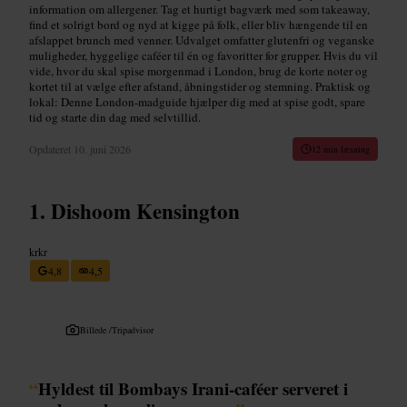
information om allergener. Tag et hurtigt bagværk med som takeaway,
find et solrigt bord og nyd at kigge på folk, eller bliv hængende til en
afslappet brunch med venner. Udvalget omfatter glutenfri og veganske
muligheder, hyggelige caféer til én og favoritter for grupper. Hvis du vil
vide, hvor du skal spise morgenmad i London, brug de korte noter og
kortet til at vælge efter afstand, åbningstider og stemning. Praktisk og
lokal: Denne London-madguide hjælper dig med at spise godt, spare
tid og starte din dag med selvtillid.
Opdateret
10. juni 2026
12 min læsning
Dishoom Kensington
krkr
4,8
4,5
Billede /
Tripadvisor
“
Hyldest til Bombays Irani-caféer serveret i