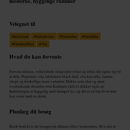
moderne, hyggelige rammer
”
Velegnet til
#
Indiskmad
#
Madoplevelse
#
Venneaften
#
Parmiddag
#
Familieudflugt
#
Chai
Hvad du kan forvente
Forvent intense, velkrydrede smagsoplevelser og retter, der egner sig til
at dele. Populære valg inkluderer black daal, chicken ruby, lamme-
chops og forskellige naan-varianter. Drikke som chai og mere
overraskende desserter som Kashmiri chili-is dukker også op.
Indretningen er hyggelig med dæmpet lys, og der er en bar, hvor man
kan vente med en drink.
Planlæg dit besøg
Book bord hvis du besøger på aftenen eller i weekenden. Hvis der er