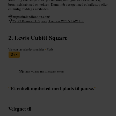
børn i selskab med en voksen. Kombinér besøget med et kaffestop eller
en hurtig middag i nærheden.
http://funlandlondon.com/
25, 27 Brunswick Square, London WC1N 1AW, UK
Lewis Cubitt Square
Vartegn og udendørsområder
•
Plads
4,5
Billede /
Allford Hall Monaghan Morris
“
Et enkelt mødested med plads til pause.
”
Velegnet til