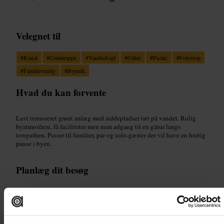
Velegnet til
#
Kanal
#
Grøntrappe
#
Vandudsigt
#
Gåtur
#
Picnic
#
Fotostop
#
Familievenlig
#
Bypark
Hvad du kan forvente
Lavt terrasseret grønt anlæg med siddepladser tæt på vandet. Rolig
byatmosfære, få faciliteter men nem adgang til en gåtur langs
towpathen. Passer til familier, par og solo-gæster der vil have en hurtig
pause i byen.
Planlæg dit besøg
Tag en lille picnic eller en takeaway-kaffe og sæt dig på trinene.
Kombiner besøget med en længere gåtur langs towpathen. Medbring et
tæppe hvis du vil sidde på græsset. Hvis du er flere, vælg et tidspunkt
uden spidsbelastning for at få plads til alle.