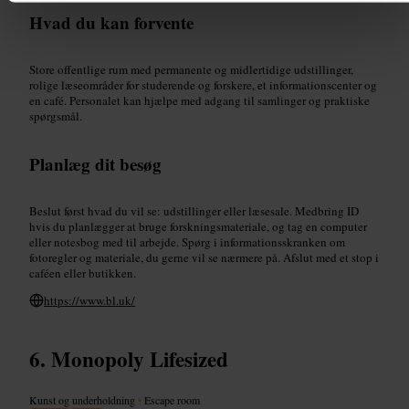
Hvad du kan forvente
Store offentlige rum med permanente og midlertidige udstillinger,
rolige læseområder for studerende og forskere, et informationscenter og
en café. Personalet kan hjælpe med adgang til samlinger og praktiske
spørgsmål.
Planlæg dit besøg
Beslut først hvad du vil se: udstillinger eller læsesale. Medbring ID
hvis du planlægger at bruge forskningsmateriale, og tag en computer
eller notesbog med til arbejde. Spørg i informationsskranken om
fotoregler og materiale, du gerne vil se nærmere på. Afslut med et stop i
caféen eller butikken.
https://www.bl.uk/
Monopoly Lifesized
Kunst og underholdning
•
Escape room