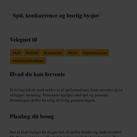
“
Spil, konkurrence og hurtig bysjov
”
Velegnet til
#
Spil
#
Arkade
#
Familiesjov
#
Byliv
#
Spillemaskiner
#
Aftenunderholdning
Hvad du kan forvente
Et livligt lokale med rækkevis af spillemaskiner, klare neonlys og en
afslappet stemning. Personalet hjælper med spil og præmier.
Stemningen skifter fra rolig til livlig gennem dagen.
Planlæg dit besøg
Sæt et klart budget før du går ind, så spillet holder sig under kontrol.
Medbring småpenge eller tjek betalingsmuligheder i forvejen. Tag