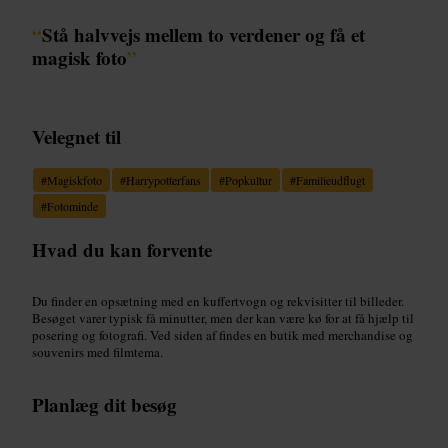
“
Stå halvvejs mellem to verdener og få et
magisk foto
”
Velegnet til
#
Magiskfoto
#
Harrypotterfans
#
Popkultur
#
Familieudflugt
#
Fotominde
Hvad du kan forvente
Du finder en opsætning med en kuffertvogn og rekvisitter til billeder.
Besøget varer typisk få minutter, men der kan være kø for at få hjælp til
posering og fotografi. Ved siden af findes en butik med merchandise og
souvenirs med filmtema.
Planlæg dit besøg