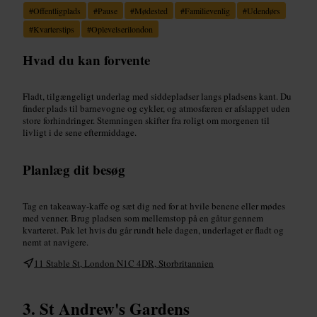
#
Offentligplads
#
Pause
#
Mødested
#
Familievenlig
#
Udendørs
#
Kvarterstips
#
Oplevelserilondon
Hvad du kan forvente
Fladt, tilgængeligt underlag med siddepladser langs pladsens kant. Du
finder plads til barnevogne og cykler, og atmosfæren er afslappet uden
store forhindringer. Stemningen skifter fra roligt om morgenen til
livligt i de sene eftermiddage.
Planlæg dit besøg
Tag en takeaway-kaffe og sæt dig ned for at hvile benene eller mødes
med venner. Brug pladsen som mellemstop på en gåtur gennem
kvarteret. Pak let hvis du går rundt hele dagen, underlaget er fladt og
nemt at navigere.
11 Stable St, London N1C 4DR, Storbritannien
St Andrew's Gardens