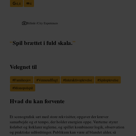
4,4
4
Billede /
City Experiences
“
Spil brættet i fuld skala.
”
Velegnet til
#
Familiesjov
#
Venneudflugt
#
Interaktivoplevelse
#
Spiloplevelse
#
Monopolspil
Hvad du kan forvente
Et scenografisk sæt med store rekvisitter, opgaver der kræver
samarbejde og et tempo, der holder energien oppe. Værterne styrer
forløbet og forklarer reglerne, og spillet kombinerer logik, observation
og praktiske udfordringer. Publikum kan være af blandet alder, så