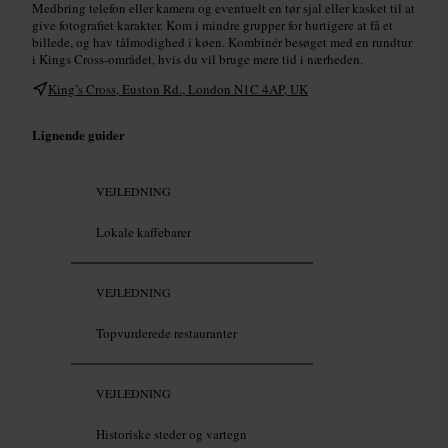
Medbring telefon eller kamera og eventuelt en tør sjal eller kasket til at
give fotografiet karakter. Kom i mindre grupper for hurtigere at få et
billede, og hav tålmodighed i køen. Kombinér besøget med en rundtur
i Kings Cross-området, hvis du vil bruge mere tid i nærheden.
King’s Cross, Euston Rd., London N1C 4AP, UK
Lignende guider
VEJLEDNING
Lokale kaffebarer
VEJLEDNING
Topvurderede restauranter
VEJLEDNING
Historiske steder og vartegn