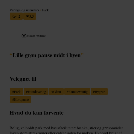
Vartegn og udendørs
•
Park
4,2
3,5
Billede /
Wheree
“
Lille grøn pause midt i byen
”
Velegnet til
#
Park
#
Hundevenlig
#
Gåtur
#
Familievenlig
#
Bygrøn
#
Kortpause
Hvad du kan forvente
Rolig, velholdt park med basisfaciliteter: bænke, stier og græsområder.
Ingen store attraktioner eller caféer inden for parken. Hyppigt brugt af