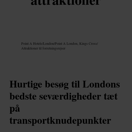
Billede /
Google AI
Point A Hotels
/
London
/
Point A London, Kings Cross
/
Attraktioner til forretningsrejser
Hurtige besøg til Londons
bedste seværdigheder tæt
på
transportknudepunkter