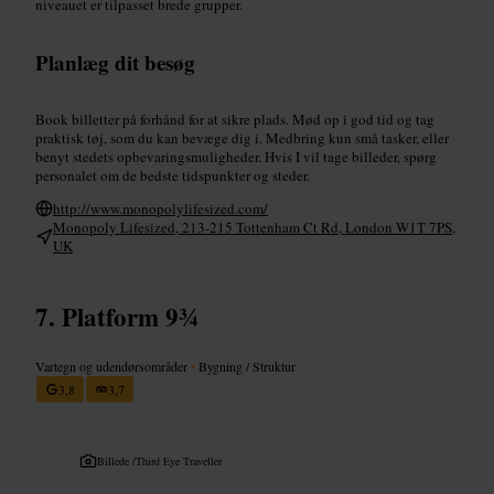
niveauet er tilpasset brede grupper.
Planlæg dit besøg
Book billetter på forhånd for at sikre plads. Mød op i god tid og tag
praktisk tøj, som du kan bevæge dig i. Medbring kun små tasker, eller
benyt stedets opbevaringsmuligheder. Hvis I vil tage billeder, spørg
personalet om de bedste tidspunkter og steder.
http://www.monopolylifesized.com/
Monopoly Lifesized, 213-215 Tottenham Ct Rd, London W1T 7PS,
UK
Platform 9¾
Vartegn og udendørsområder
•
Bygning / Struktur
3,8
3,7
Billede /
Third Eye Traveller