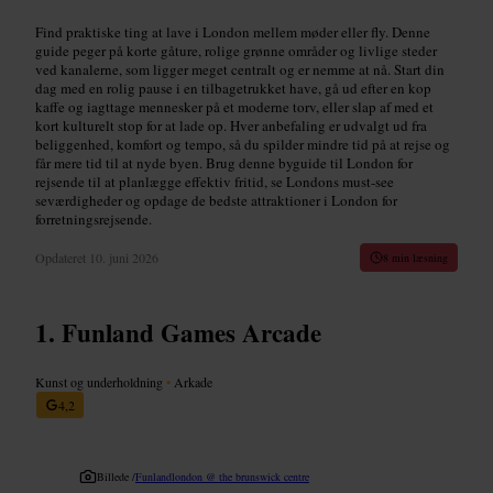
Find praktiske ting at lave i London mellem møder eller fly. Denne
guide peger på korte gåture, rolige grønne områder og livlige steder
ved kanalerne, som ligger meget centralt og er nemme at nå. Start din
dag med en rolig pause i en tilbagetrukket have, gå ud efter en kop
kaffe og iagttage mennesker på et moderne torv, eller slap af med et
kort kulturelt stop for at lade op. Hver anbefaling er udvalgt ud fra
beliggenhed, komfort og tempo, så du spilder mindre tid på at rejse og
får mere tid til at nyde byen. Brug denne byguide til London for
rejsende til at planlægge effektiv fritid, se Londons must-see
seværdigheder og opdage de bedste attraktioner i London for
forretningsrejsende.
Opdateret
10. juni 2026
8 min læsning
Funland Games Arcade
Kunst og underholdning
•
Arkade
4,2
Billede /
Funlandlondon @ the brunswick centre