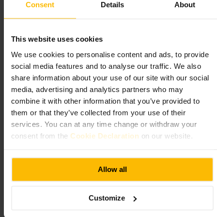
Consent
Details
About
Regent's Canal Towpath, London N1C 4PQ, UK
The British Library
This website uses cookies
We use cookies to personalise content and ads, to provide
Samfund og offentlig forvaltning
•
Bibliotek
social media features and to analyse our traffic. We also
4,5
share information about your use of our site with our social
media, advertising and analytics partners who may
combine it with other information that you’ve provided to
Billede /
them or that they’ve collected from your use of their
services. You can at any time change or withdraw your
“
Et stort hus for læsning, forskning og
consent from the
Cookie Declaration
on our website.
udstillinger
”
Allow all
Velegnet til
Customize
#
Bibliotek
#
Kultur
#
Litteratur
#
Forskning
#
Studier
#
London