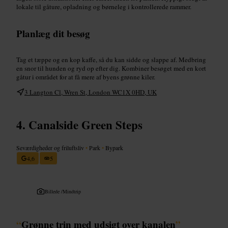
lokale til gåture, opladning og børneleg i kontrollerede rammer.
Planlæg dit besøg
Tag et tæppe og en kop kaffe, så du kan sidde og slappe af. Medbring
en snor til hunden og ryd op efter dig. Kombiner besøget med en kort
gåtur i området for at få mere af byens grønne kiler.
3 Langton Cl, Wren St, London WC1X 0HD, UK
Canalside Green Steps
Seværdigheder og friluftsliv
•
Park
•
Bypark
4,6
5
Billede /
Mindtrip
“
Grønne trin med udsigt over kanalen
”