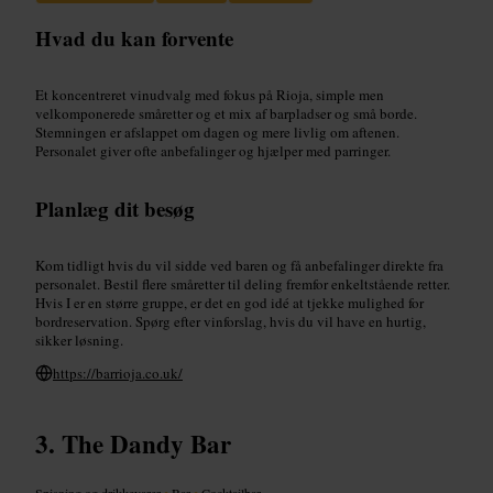
Hvad du kan forvente
Et koncentreret vinudvalg med fokus på Rioja, simple men
velkomponerede småretter og et mix af barpladser og små borde.
Stemningen er afslappet om dagen og mere livlig om aftenen.
Personalet giver ofte anbefalinger og hjælper med parringer.
Planlæg dit besøg
Kom tidligt hvis du vil sidde ved baren og få anbefalinger direkte fra
personalet. Bestil flere småretter til deling fremfor enkeltstående retter.
Hvis I er en større gruppe, er det en god idé at tjekke mulighed for
bordreservation. Spørg efter vinforslag, hvis du vil have en hurtig,
sikker løsning.
https://barrioja.co.uk/
The Dandy Bar
Spisning og drikkevarer
•
Bar
•
Cocktailbar