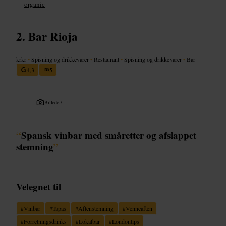
organic
Bar Rioja
krkr
•
Spisning og drikkevarer
•
Restaurant
•
Spisning og drikkevarer
•
Bar
4,3
5
Billede /
“
Spansk vinbar med småretter og afslappet
stemning
”
Velegnet til
#
Vinbar
#
Tapas
#
Aftenstemning
#
Venneaften
#
Forretningsdrinks
#
Lokalbar
#
Londontips