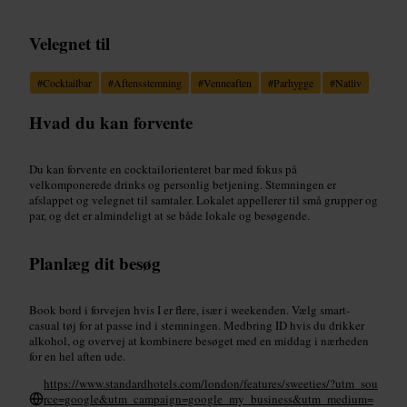
Velegnet til
#
Cocktailbar
#
Aftensstemning
#
Venneaften
#
Parhygge
#
Natliv
Hvad du kan forvente
Du kan forvente en cocktailorienteret bar med fokus på
velkomponerede drinks og personlig betjening. Stemningen er
afslappet og velegnet til samtaler. Lokalet appellerer til små grupper og
par, og det er almindeligt at se både lokale og besøgende.
Planlæg dit besøg
Book bord i forvejen hvis I er flere, især i weekenden. Vælg smart-
casual tøj for at passe ind i stemningen. Medbring ID hvis du drikker
alkohol, og overvej at kombinere besøget med en middag i nærheden
for en hel aften ude.
https://www.standardhotels.com/london/features/sweeties/?utm_sou
rce=google&utm_campaign=google_my_business&utm_medium=