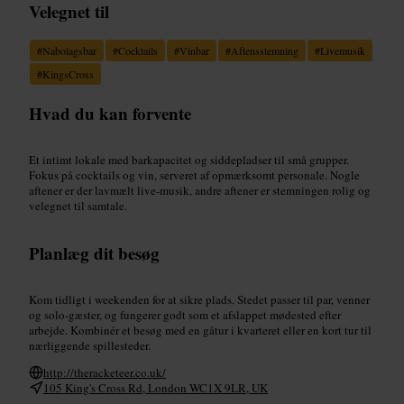
Velegnet til
#
Nabolagsbar
#
Cocktails
#
Vinbar
#
Aftensstemning
#
Livemusik
#
KingsCross
Hvad du kan forvente
Et intimt lokale med barkapacitet og siddepladser til små grupper.
Fokus på cocktails og vin, serveret af opmærksomt personale. Nogle
aftener er der lavmælt live-musik, andre aftener er stemningen rolig og
velegnet til samtale.
Planlæg dit besøg
Kom tidligt i weekenden for at sikre plads. Stedet passer til par, venner
og solo-gæster, og fungerer godt som et afslappet mødested efter
arbejde. Kombinér et besøg med en gåtur i kvarteret eller en kort tur til
nærliggende spillesteder.
http://theracketeer.co.uk/
105 King's Cross Rd, London WC1X 9LR, UK