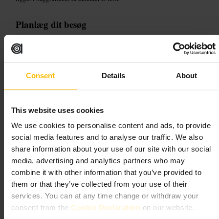
Planlæg dit besøg
Book bord hvis I er flere, ellers kom tidligt for at sikre en plads ved
baren. Klæd dig smart-casual. Bed bartenderen om en anbefaling hvis
du vil prøve noget nyt, og vælg barplads hvis du vil følge med i
tilberedningen.
Consent
Details
About
https://www.themayfairtownhouse.com/dandy-bar/?utm_source=go
ogle&utm_medium=organic&utm_campaign=google_local_dandy
_bar
This website uses cookies
27-41 Half Moon St, London W1J 7BG, UK
We use cookies to personalise content and ads, to provide
social media features and to analyse our traffic. We also
Cosy Cocktail Bar
share information about your use of our site with our social
media, advertising and analytics partners who may
Spisning og drikke
•
Bar
•
Cocktailbar
combine it with other information that you’ve provided to
4,3
them or that they’ve collected from your use of their
services. You can at any time change or withdraw your
consent from the
Cookie Declaration
on our website.
Billede /
Tagvenue