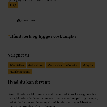
4,2
Billede /
Tatler
“
Håndværk og hygge i cocktailglas
”
Velegnet til
#
Cocktailbar
#
Aftendrinks
#
Venneaften
#
Dateaften
#
Mayfair
#
LondonsNatteliv
Hvad du kan forvente
Baren tilbyder en fokuseret cocktailmenu med klassikere og kreative
twists, blandet af erfarne bartendere. Interiøret er kompakt og dæmpet,
med siddepladser ved baren og få små bordopsætninger. Musikken
ligger i baggrunden, så samtaler er lette.