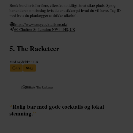
Book bord hvis I er flere, ellers kom tidligt for at sikre plads. Spørg
bartenderen om forslag hvis du er usikker på hvad du vil have. Tag ID
med hvis du planlægger at drikke alkohol.
https://www.cosycocktails.co.uk/
60 Chalton St, London NW1 1HS, UK
The Racketeer
Mad og drikke
•
Bar
4,8
4,8
Billede /
The Racketeer
“
Rolig bar med gode cocktails og lokal
stemning.
”