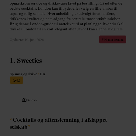
opmærksom service og drikkevarer lavet på bestilling. Gå ud efter de
bedste cocktails, London kan tilbyde, eller vælg en lille vinbar til
tapas og rolig samtale. Hver anbefaling er udvalgt for atmosfære,
drikkenes kvalitet og nem adgang fra centrale transportforbindelser.
Brug denne London-guide til nattelivet til at planlægge, hvor du skal
drikke i London til en kort, elegant aften, hvor I kan slappe af og tale.
Opdateret
10. juni 2026
6 min læsning
Sweeties
Spisning og drikke
•
Bar
4,3
Billede /
“
Cocktails og aftenstemning i afslappet
selskab
”