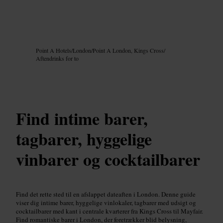
Billede /
Google AI
Point A Hotels
/
London
/
Point A London, Kings Cross
/
Aftendrinks for to
Find intime barer,
tagbarer, hyggelige
vinbarer og cocktailbarer
Find det rette sted til en afslappet dateaften i London. Denne guide
viser dig intime barer, hyggelige vinlokaler, tagbarer med udsigt og
cocktailbarer med kant i centrale kvarterer fra Kings Cross til Mayfair.
Find romantiske barer i London, der foretrækker blid belysning,