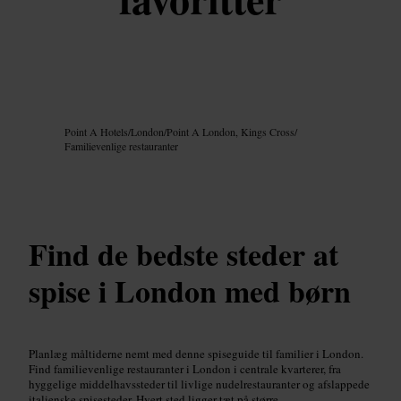
Billede /
Google AI
Point A Hotels
/
London
/
Point A London, Kings Cross
/
Familievenlige restauranter
Find de bedste steder at
spise i London med børn
Planlæg måltiderne nemt med denne spiseguide til familier i London.
Find familievenlige restauranter i London i centrale kvarterer, fra
hyggelige middelhavssteder til livlige nudelrestauranter og afslappede
italienske spisesteder. Hvert sted ligger tæt på større