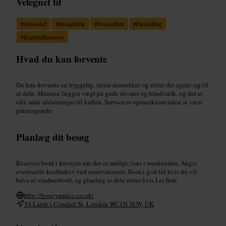
Velegnet til
#
Spisested
#
BrunchDK
#
Venneaften
#
Parmiddag
#
Kagedelikatesser
Hvad du kan forvente
Du kan forvente en hyggelig, intim atmosfære og retter der egner sig til
at dele. Menuen lægger vægt på gode råvarer og håndværk, og der er
ofte søde afslutninger til kaffen. Service er opmærksom uden at være
påtrængende.
Planlæg dit besøg
Reserver bord i forvejen når det er muligt, især i weekenden. Angiv
eventuelle kostbehov ved reservationen. Kom i god tid hvis du vil
have et vinduesbord, og planlæg at dele retter hvis I er flere.
http://honeyandco.co.uk/
54 Lamb's Conduit St, London WC1N 3LW, UK