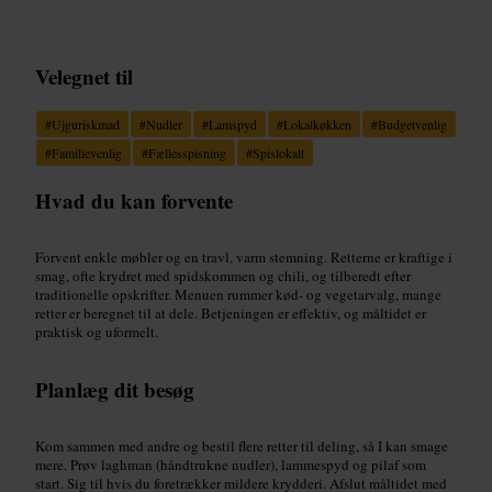
Velegnet til
#
Ujguriskmad
#
Nudler
#
Lamspyd
#
Lokalkøkken
#
Budgetvenlig
#
Familievenlig
#
Fællesspisning
#
Spislokalt
Hvad du kan forvente
Forvent enkle møbler og en travl, varm stemning. Retterne er kraftige i
smag, ofte krydret med spidskommen og chili, og tilberedt efter
traditionelle opskrifter. Menuen rummer kød- og vegetarvalg, mange
retter er beregnet til at dele. Betjeningen er effektiv, og måltidet er
praktisk og uformelt.
Planlæg dit besøg
Kom sammen med andre og bestil flere retter til deling, så I kan smage
mere. Prøv laghman (håndtrukne nudler), lammespyd og pilaf som
start. Sig til hvis du foretrækker mildere krydderi. Afslut måltidet med