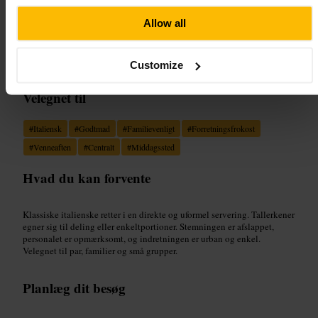
Allow all
“
Italiensk mad, enkelt og centralt.
”
Customize
Velegnet til
#
Italiensk
#
Godtmad
#
Familievenligt
#
Forretningsfrokost
#
Venneaften
#
Centralt
#
Middagssted
Hvad du kan forvente
Klassiske italienske retter i en direkte og uformel servering. Tallerkener
egner sig til deling eller enkeltportioner. Stemningen er afslappet,
personalet er opmærksomt, og indretningen er urban og enkel.
Velegnet til par, familier og små grupper.
Planlæg dit besøg