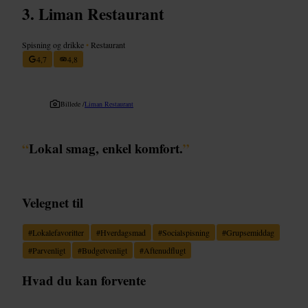
Liman Restaurant
Spisning og drikke
•
Restaurant
4,7
4,8
Billede /
Liman Restaurant
“
Lokal smag, enkel komfort.
”
Velegnet til
#
Lokalefavoritter
#
Hverdagsmad
#
Socialspisning
#
Grupsemiddag
#
Parvenligt
#
Budgetvenligt
#
Aftenudflugt
Hvad du kan forvente