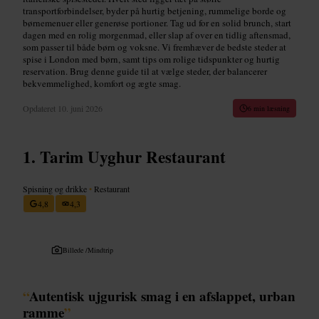
transportforbindelser, byder på hurtig betjening, rummelige borde og
børnemenuer eller generøse portioner. Tag ud for en solid brunch, start
dagen med en rolig morgenmad, eller slap af over en tidlig aftensmad,
som passer til både børn og voksne. Vi fremhæver de bedste steder at
spise i London med børn, samt tips om rolige tidspunkter og hurtig
reservation. Brug denne guide til at vælge steder, der balancerer
bekvemmelighed, komfort og ægte smag.
Opdateret
10. juni 2026
6 min læsning
Tarim Uyghur Restaurant
Spisning og drikke
•
Restaurant
4,8
4,3
Billede /
Mindtrip
“
Autentisk ujgurisk smag i en afslappet, urban
ramme
”