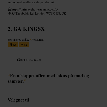
en kop sød te eller en simpel dessert.
https://tarimuyghurrestaurant.co.uk/
35 Theobalds Rd, London WC1X 8SP, UK
GA KINGSX
Spisning og drikke
•
Restaurant
4,5
4,2
Billede /
GA KingsX
“
En afslappet aften med fokus på mad og
samvær.
”
Velegnet til