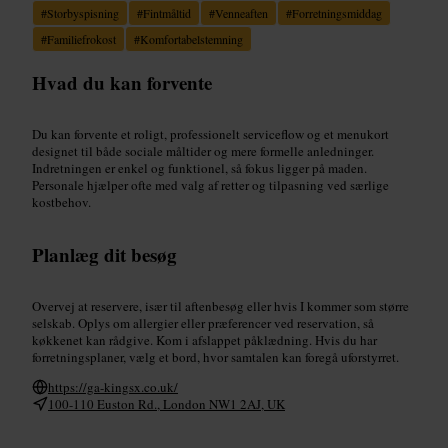
#
Storbyspisning
#
Fintmåltid
#
Venneaften
#
Forretningsmiddag
#
Familiefrokost
#
Komfortabelstemning
Hvad du kan forvente
Du kan forvente et roligt, professionelt serviceflow og et menukort
designet til både sociale måltider og mere formelle anledninger.
Indretningen er enkel og funktionel, så fokus ligger på maden.
Personale hjælper ofte med valg af retter og tilpasning ved særlige
kostbehov.
Planlæg dit besøg
Overvej at reservere, især til aftenbesøg eller hvis I kommer som større
selskab. Oplys om allergier eller præferencer ved reservation, så
køkkenet kan rådgive. Kom i afslappet påklædning. Hvis du har
forretningsplaner, vælg et bord, hvor samtalen kan foregå uforstyrret.
https://ga-kingsx.co.uk/
100-110 Euston Rd., London NW1 2AJ, UK