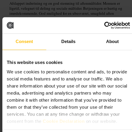
Afslappet indretning og en god stemning til aftenmåltider. Menuen er
ligetil, velegnet til deling og sociale måltider. Betjeningen er hurtig og
imødekommende. God mulighed for en ubesværet, smagfuld aften
uden formel atmosfære.
Planlæg dit besøg
Consent
Details
About
Reserver bord hvis I er flere. Kom tidligt for vinduesplads og roligere
servering. Del flere retter hvis I er et selskab, så I kan smage mere. Tjek
menuen online før du tager afsted for at planlægge bestillingen.
This website uses cookies
http://www.liman.co.uk/
We use cookies to personalise content and ads, to provide
60 Penton St, London N1 9PZ, UK
social media features and to analyse our traffic. We also
share information about your use of our site with our social
Spagnoletti
media, advertising and analytics partners who may
combine it with other information that you’ve provided to
Spisning og drikke
•
Restaurant
them or that they’ve collected from your use of their
4,6
4,4
services. You can at any time change or withdraw your
consent from the
Cookie Declaration
on our website.
Billede /
Fever