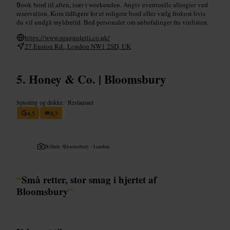
Book bord til aften, især i weekenden. Angiv eventuelle allergier ved
reservation. Kom tidligere for et roligere bord eller vælg frokost hvis
du vil undgå myldretid. Bed personalet om anbefalinger fra vinlisten.
https://www.spagnoletti.co.uk/
27 Euston Rd., London NW1 2SD, UK
Honey & Co. | Bloomsbury
Spisning og drikke
•
Restaurant
4,5
4,3
Billede /
Bloomsbury - London
“
Små retter, stor smag i hjertet af
Bloomsbury
”