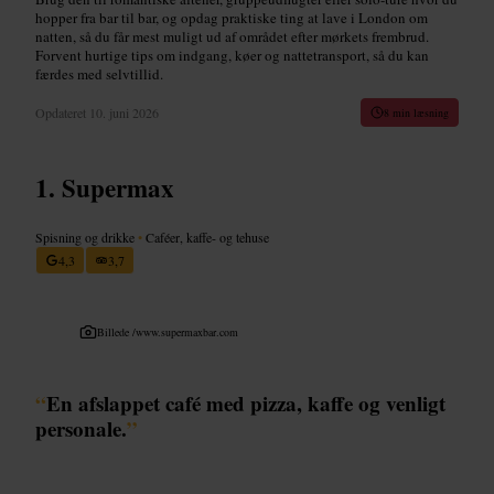
hopper fra bar til bar, og opdag praktiske ting at lave i London om
natten, så du får mest muligt ud af området efter mørkets frembrud.
Forvent hurtige tips om indgang, køer og nattetransport, så du kan
færdes med selvtillid.
Opdateret
10. juni 2026
8 min læsning
Supermax
Spisning og drikke
•
Caféer, kaffe- og tehuse
4,3
3,7
Billede /
www.supermaxbar.com
“
En afslappet café med pizza, kaffe og venligt
personale.
”