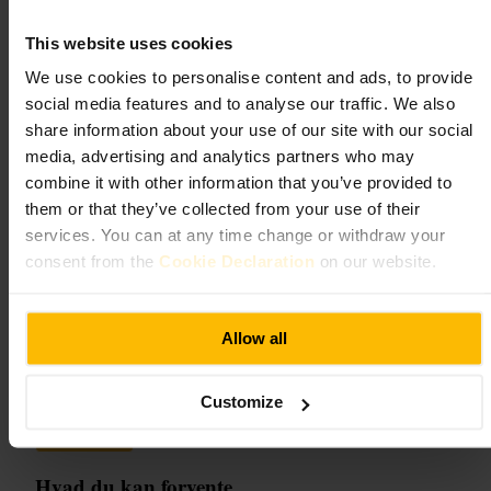
The Star of Kings
This website uses cookies
We use cookies to personalise content and ads, to provide
Mad og drikkevarer
•
Bar
social media features and to analyse our traffic. We also
4,1
3,9
share information about your use of our site with our social
media, advertising and analytics partners who may
Billede /
Time Out
combine it with other information that you’ve provided to
them or that they’ve collected from your use of their
services. You can at any time change or withdraw your
“
En afslappet kvartersbar med live-musik og
consent from the
Cookie Declaration
on our website.
uformel stemning
”
Allow all
Velegnet til
Customize
#
Lokalbar
#
Venneaften
#
Live-musik
#
Natliv
#
Uformel
#
Aftensudflugt
Hvad du kan forvente