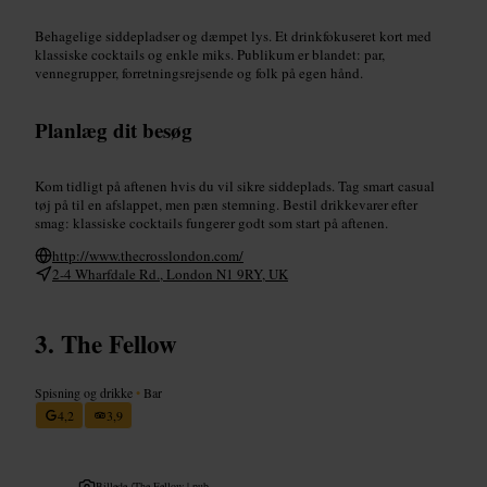
Behagelige siddepladser og dæmpet lys. Et drinkfokuseret kort med
klassiske cocktails og enkle miks. Publikum er blandet: par,
vennegrupper, forretningsrejsende og folk på egen hånd.
Planlæg dit besøg
Kom tidligt på aftenen hvis du vil sikre siddeplads. Tag smart casual
tøj på til en afslappet, men pæn stemning. Bestil drikkevarer efter
smag: klassiske cocktails fungerer godt som start på aftenen.
http://www.thecrosslondon.com/
2-4 Wharfdale Rd., London N1 9RY, UK
The Fellow
Spisning og drikke
•
Bar
4,2
3,9
Billede /
The Fellow | pub