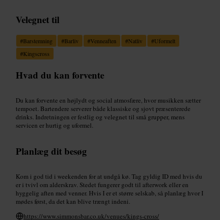
Velegnet til
#
Barstemning
#
Barliv
#
Venneaften
#
Natliv
#
Uformelt
#
Kingscross
Hvad du kan forvente
Du kan forvente en højlydt og social atmosfære, hvor musikken sætter
tempoet. Bartendere serverer både klassiske og sjovt præsenterede
drinks. Indretningen er festlig og velegnet til små grupper, mens
servicen er hurtig og uformel.
Planlæg dit besøg
Kom i god tid i weekenden for at undgå kø. Tag gyldig ID med hvis du
er i tvivl om alderskrav. Stedet fungerer godt til afterwork eller en
hyggelig aften med venner. Hvis I er et større selskab, så planlæg hvor I
mødes først, da det kan blive trængt indeni.
https://www.simmonsbar.co.uk/venues/kings-cross/