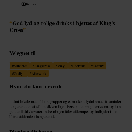
Billede /
“
God lyd og rolige drinks i hjertet af King's
Cross
”
Velegnet til
#
Musikbar
#
Kingscross
#
Vinyl
#
Cocktails
#
Kaffeliv
#
Godlyd
#
Afterwork
Hvad du kan forvente
Intimt lokale med få bordgrupper og et moderat lydniveau, så samtaler
fungerer uden at slå musikken ihjel. Personalet er opmærksomt og kan
guide til drikkevarer. Indretningen føles afdæmpet og indbyder til at
blive siddende i længere tid.
Planlæg dit besøg