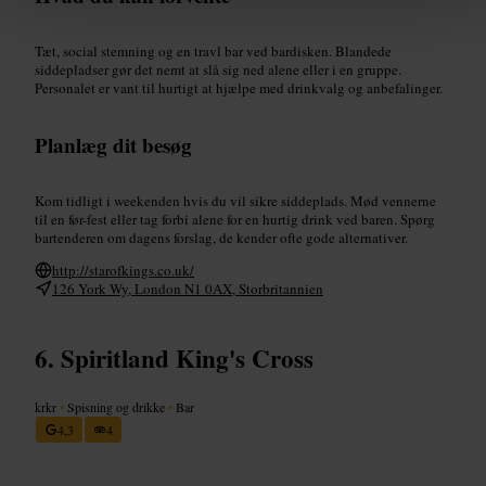
Tæt, social stemning og en travl bar ved bardisken. Blandede
siddepladser gør det nemt at slå sig ned alene eller i en gruppe.
Personalet er vant til hurtigt at hjælpe med drinkvalg og anbefalinger.
Planlæg dit besøg
Kom tidligt i weekenden hvis du vil sikre siddeplads. Mød vennerne
til en før-fest eller tag forbi alene for en hurtig drink ved baren. Spørg
bartenderen om dagens forslag, de kender ofte gode alternativer.
http://starofkings.co.uk/
126 York Wy, London N1 0AX, Storbritannien
Spiritland King's Cross
krkr
•
Spisning og drikke
•
Bar
4,3
4