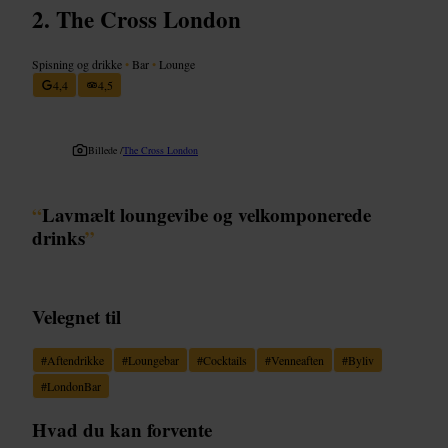
The Cross London
Spisning og drikke
•
Bar
•
Lounge
4,4
4,5
Billede /
The Cross London
“
Lavmælt loungevibe og velkomponerede
drinks
”
Velegnet til
#
Aftendrikke
#
Loungebar
#
Cocktails
#
Venneaften
#
Byliv
#
LondonBar
Hvad du kan forvente