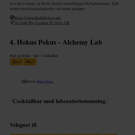
hvis du er alene, så får du direkte anbefalinger fra bartenderen. Tjek
stedets bookingmuligheder ved større grupper.
https://www.thefellow.co.uk/
24 York Wy, London N1 9AA, UK
Hokus Pokus - Alchemy Lab
Mad og drikke
•
Bar
•
Cocktailbar
4,4
4,5
Billede /
Hokus Pokus
“
Cocktailbar med laboratoriestemning.
”
Velegnet til