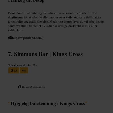
Book bord til aftenbesøg hvis du vil være sikker på plads. Kom i
dagtimerne for at arbejde eller mødes over kaffe, og vælg tidlig aften
for en rolig cocktailoplevelse. Medbring laptop hvis du vil arbejde, og
skriv eventuelt til stedet hvis du har særlige ønsker til musik eller
siddeplads.
https://spiritland.com/
Simmons Bar | Kings Cross
Spisning og drikke
•
Bar
4,5
4
Billede /
Simmons Bar
“
Hyggelig barstemning i Kings Cross
”