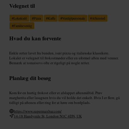
Velegnet til
#
Lokalcafé
#
Pizza
#
Kaffe
#
Venligtpersonale
#
Aftensted
#
Familievenlig
Hvad du kan forvente
Enkle retter lavet fra bunden, især pizza og italienske klassikere.
Lokalet er velegnet til frokostmøder eller en uformel aften med venner.
Bemærk at tomatsovs ofte er rigeligt på nogle retter.
Planlæg dit besøg
Kom for en hurtig frokost eller et afslappet aftenmåltid. Prøv
margherita eller lasagnen hvis du vil holde det enkelt. Hvis I er flere, gå
tidligt på aftenen eller ring for at høre om bordplads.
https://www.supermaxbar.com/
14-18 Handyside St, London N1C 4DN, UK