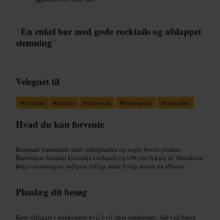
“
En enkel bar med gode cocktails og afslappet
stemning
”
Velegnet til
#
Cocktails
#
Natteliv
#
Afterwork
#
Nabolagsbar
#
Venneaften
Hvad du kan forvente
Kompakt barområde med siddepladser og nogle booth-pladser.
Bartendere blander klassiske cocktails og tilbyder lokale øl. Musikken
følger stemningen: roligere tidligt, mere livlig senere på aftenen.
Planlæg dit besøg
Kom tidligere i weekenden hvis I vil sikre siddeplads. Sid ved baren