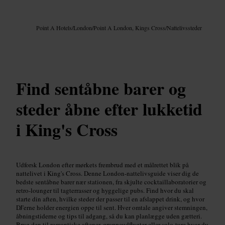
Billede /
Google AI
Point A Hotels
/
London
/
Point A London, Kings Cross
/
Nattelivssteder
Find sentåbne barer og
steder åbne efter lukketid
i King's Cross
Udforsk London efter mørkets frembrud med et målrettet blik på
nattelivet i King's Cross. Denne London-nattelivsguide viser dig de
bedste sentåbne barer nær stationen, fra skjulte cocktaillaboratorier og
retro-lounger til tagterrasser og hyggelige pubs. Find hvor du skal
starte din aften, hvilke steder der passer til en afslappet drink, og hvor
DJ'erne holder energien oppe til sent. Hver omtale angiver stemningen,
åbningstiderne og tips til adgang, så du kan planlægge uden gætteri.
Brug den til romantiske aftener, gruppeudflugter eller solo-ture hvor du