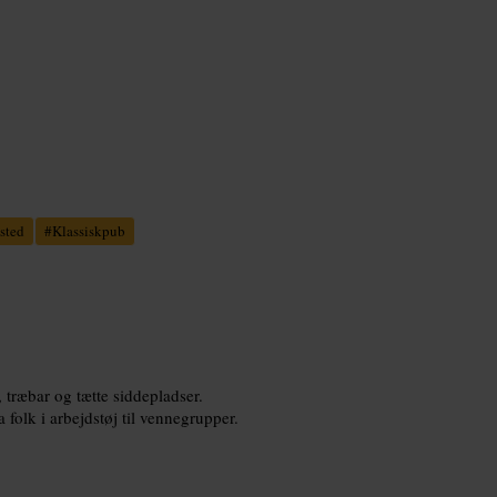
sted
#
Klassiskpub
træbar og tætte siddepladser.
a folk i arbejdstøj til vennegrupper.