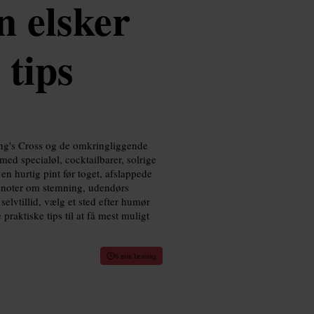
n elsker
tips
ng's Cross og de omkringliggende
ed specialøl, cocktailbarer, solrige
 en hurtig pint før toget, afslappede
re noter om stemning, udendørs
elvtillid, vælg et sted efter humør
praktiske tips til at få mest muligt
6 min læsning