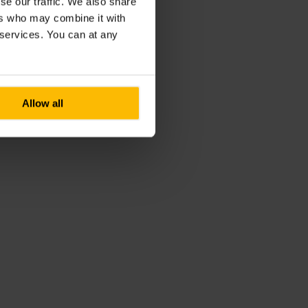
se our traffic. We also share
ers who may combine it with
r services. You can at any
Allow all