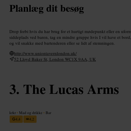
Planlæg dit besøg
Drop forbi hvis du har brug for et hurtigt mødepunkt eller en uforme
siddeplads ved baren, tag en mindre gruppe hvis I vil have et bord
og vil snakke med bartenderen eller se lidt af stemningen.
http://www.uniontavernlondon.uk/
52 Lloyd Baker St, London WC1X 9AA, UK
The Lucas Arms
krkr
•
Mad og drikke
•
Bar
4,4
4,2