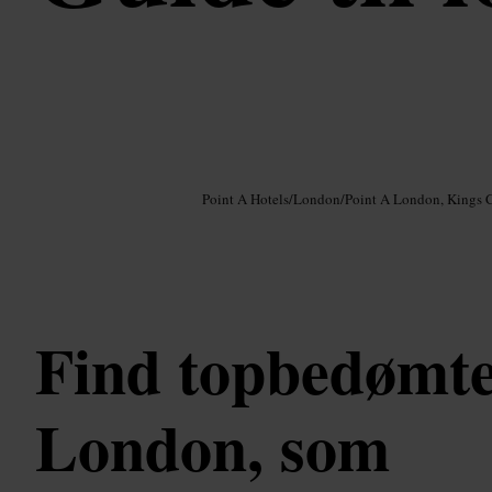
Billede /
Google AI
Point A Hotels
/
London
/
Point A London, Kings 
Find topbedømte
London, som