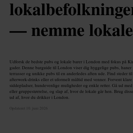
lokalbefolkninge
— nemme lokale 
Udforsk de bedste pubs og lokale barer i London med fokus på Ki
gader. Denne barguide til London viser dig hyggelige pubs, haner m
terrasser og unikke pubs til en anderledes aften ude. Find steder til
afterwork-drinks eller et uformelt måltid med venner. Forvent kla
siddepladser, hundevenlige muligheder og enkle retter. Gå ud med s
eller gruppestørrelse, og slap af, hvor de lokale går hen. Brug disse 
ud af, hvor du drikker i London.
Opdateret
10. juni 2026