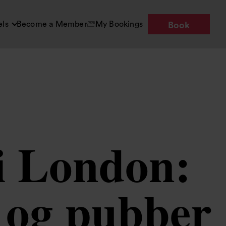
els
Become a Member
My Bookings
Book
i London:
r og pubber