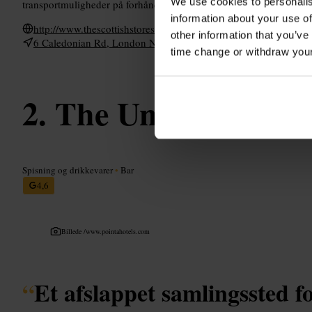
We use cookies to personalis
transportmuligheder på forhånd; stedet er let at kombinere med en 
information about your use of
http://www.thescottishstores.co.uk/
other information that you’ve
6 Caledonian Rd, London N1 9DT, UK
time change or withdraw you
The Union Tavern
Spisning og drikkevarer
•
Bar
4,6
Billede /
www.pointahotels.com
“
Et afslappet samlingssted f