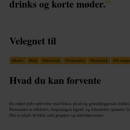
drinks og korte møder.
”
Velegnet til
#
Barliv
#
Pub
#
Afterwork
#
Venneaften
#
Solodrink
#
Hverdags
Hvad du kan forvente
En enkel pub-oplevelse med fokus på øl og grundlæggende drinks, 
Personalet er effektivt, betjeningen ligetil, og klientellet spænder fr
Der er plads til både små grupper og enkeltpersoner.