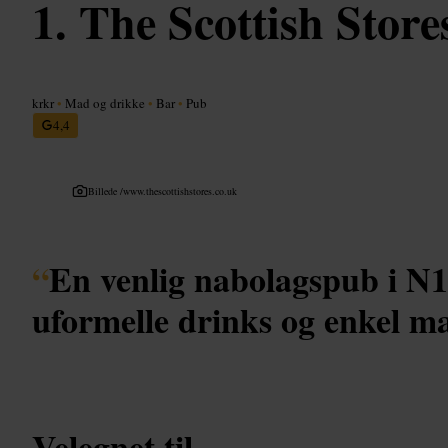
The Scottish Store
krkr
•
Mad og drikke
•
Bar
•
Pub
4,4
Billede /
www.thescottishstores.co.uk
“
En venlig nabolagspub i N1,
uformelle drinks og enkel m
Velegnet til