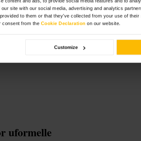
e content and ads, to provide social media features and to analy
gåtur i området.
 our site with our social media, advertising and analytics partn
 provided to them or that they’ve collected from your use of thei
r consent from the
Cookie Declaration
on our website.
Customize
or uformelle