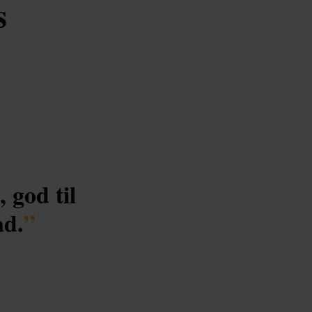
s
 god til
ad.
”