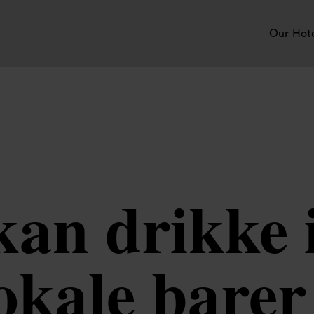
Our Hot
kan drikke 
lokale bare