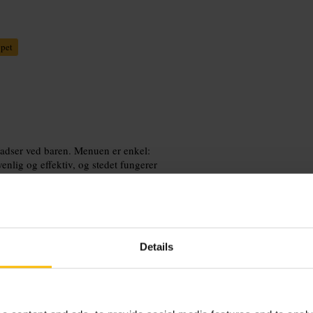
ppet
ladser ved baren. Menuen er enkel:
venlig og effektiv, og stedet fungerer
Details
nden. Gå derhen for en drink eller et
drikke alkohol. Tjek