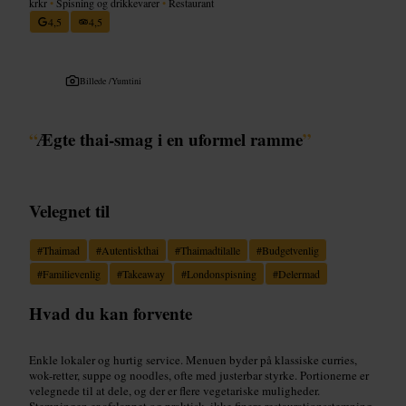
krkr
•
Spisning og drikkevarer
•
Restaurant
4,5
4,5
Billede /
Yumtini
“
Ægte thai-smag i en uformel ramme
”
Velegnet til
#
Thaimad
#
Autentiskthai
#
Thaimadtilalle
#
Budgetvenlig
#
Familievenlig
#
Takeaway
#
Londonspisning
#
Delermad
Hvad du kan forvente
Enkle lokaler og hurtig service. Menuen byder på klassiske curries,
wok-retter, suppe og noodles, ofte med justerbar styrke. Portionerne er
velegnede til at dele, og der er flere vegetariske muligheder.
Stemningen er afslappet og praktisk, ikke finere restaurationsstemning.