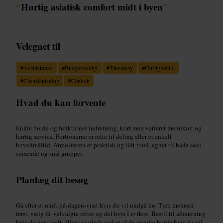
“
Hurtig asiatisk comfort midt i byen
”
Velegnet til
#
Asiatiskmad
#
Budgetvenligt
#
Takeaway
#
Hurtigmåltid
#
Casualspisning
#
Centralt
Hvad du kan forvente
Enkle borde og funktionel indretning, kort men varieret menukort og
hurtig service. Portionerne er rette til deling eller et enkelt
hovedmåltid. Atmosfæren er praktisk og lidt travl, egnet til både solo-
spisende og små grupper.
Planlæg dit besøg
Gå efter et midt-på-dagen-visit hvis du vil undgå kø. Tjek menuen
først, vælg få, velvalgte retter og del hvis I er flere. Bestil til afhentning
hvis du har travlt, eller tag plads ved et af de mindre borde hvis du vil