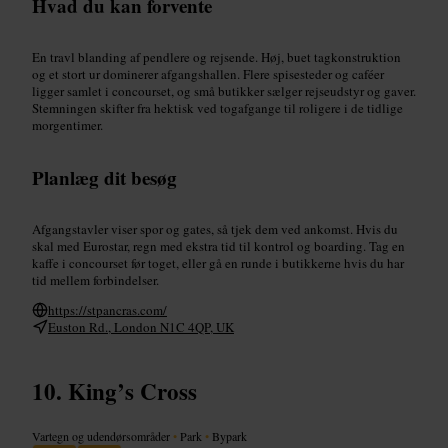
Hvad du kan forvente
En travl blanding af pendlere og rejsende. Høj, buet tagkonstruktion
og et stort ur dominerer afgangshallen. Flere spisesteder og caféer
ligger samlet i concourset, og små butikker sælger rejseudstyr og gaver.
Stemningen skifter fra hektisk ved togafgange til roligere i de tidlige
morgentimer.
Planlæg dit besøg
Afgangstavler viser spor og gates, så tjek dem ved ankomst. Hvis du
skal med Eurostar, regn med ekstra tid til kontrol og boarding. Tag en
kaffe i concourset før toget, eller gå en runde i butikkerne hvis du har
tid mellem forbindelser.
https://stpancras.com/
Euston Rd., London N1C 4QP, UK
King’s Cross
Vartegn og udendørsområder
•
Park
•
Bypark