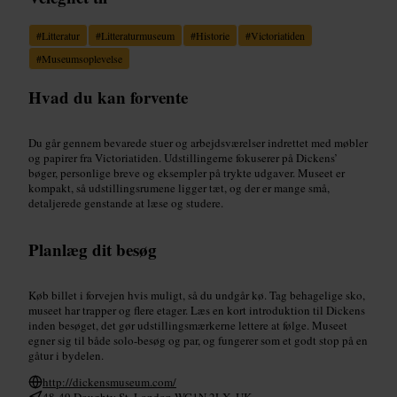
#
Litteratur
#
Litteraturmuseum
#
Historie
#
Victoriatiden
#
Museumsoplevelse
Hvad du kan forvente
Du går gennem bevarede stuer og arbejdsværelser indrettet med møbler
og papirer fra Victoriatiden. Udstillingerne fokuserer på Dickens’
bøger, personlige breve og eksempler på trykte udgaver. Museet er
kompakt, så udstillingsrumene ligger tæt, og der er mange små,
detaljerede genstande at læse og studere.
Planlæg dit besøg
Køb billet i forvejen hvis muligt, så du undgår kø. Tag behagelige sko,
museet har trapper og flere etager. Læs en kort introduktion til Dickens
inden besøget, det gør udstillingsmærkerne lettere at følge. Museet
egner sig til både solo-besøg og par, og fungerer som et godt stop på en
gåtur i bydelen.
http://dickensmuseum.com/
48-49 Doughty St, London WC1N 2LX, UK