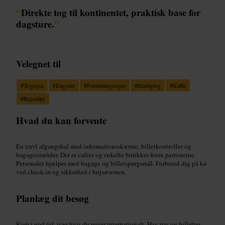
“
Direkte tog til kontinentet, praktisk base for
dagsture.
”
Velegnet til
#
Togrejse
#
Dagstur
#
Forretningsrejse
#
Hurtigtog
#
Kaffe
#
Rejsetips
Hvad du kan forvente
En travl afgangshal med informationsskærme, billetkontroller og
bagageområder. Der er caféer og enkelte butikker foran perronerne.
Personalet hjælper med bagage og billetspørgsmål. Forbered dig på kø
ved check-in og sikkerhed i højsæsonen.
Planlæg dit besøg
Kom i god tid, især hvis du rejser internationalt. Hav pas og billetter