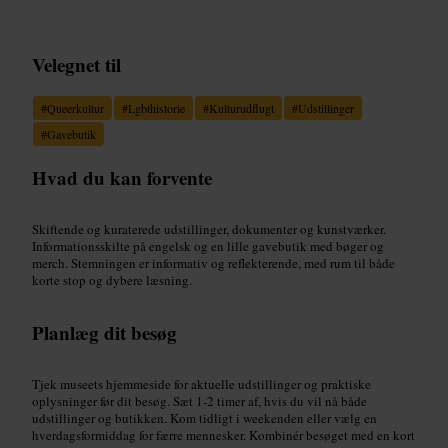
Velegnet til
#
Queerkultur
#
Lgbthistorie
#
Kulturudflugt
#
Udstillinger
#
Gavebutik
Hvad du kan forvente
Skiftende og kuraterede udstillinger, dokumenter og kunstværker.
Informationsskilte på engelsk og en lille gavebutik med bøger og
merch. Stemningen er informativ og reflekterende, med rum til både
korte stop og dybere læsning.
Planlæg dit besøg
Tjek museets hjemmeside for aktuelle udstillinger og praktiske
oplysninger før dit besøg. Sæt 1-2 timer af, hvis du vil nå både
udstillinger og butikken. Kom tidligt i weekenden eller vælg en
hverdagsformiddag for færre mennesker. Kombinér besøget med en kort