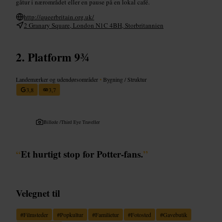
gåtur i nærområdet eller en pause på en lokal café.
http://queerbritain.org.uk/
2 Granary Square, London N1C 4BH, Storbritannien
Platform 9¾
Landemærker og udendørsområder
•
Bygning / Struktur
3,8
3,7
Billede /
Third Eye Traveller
“
Et hurtigt stop for Potter-fans.
”
Velegnet til
#
Filmsteder
#
Popkultur
#
Familietur
#
Fotosted
#
Gavebutik