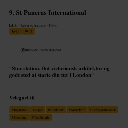
St Pancras International
krkrkr
•
Rejser og transport
•
Havn
4,4
4,3
Billede /
St. Pancras Highspeed
“
Stor station, flot victoriansk arkitektur og
godt sted at starte din tur i London
”
Velegnet til
#
Togstation
#
Rejser
#
Londonliv
#
Arkitektur
#
Kaffepaustationen
#
Shopping
#
Familieferie