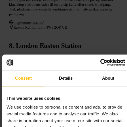
klar. Brug stationens cafés til en hurtig kaffe eller snack før afgang.
Tjek platform og eventuelle ændringer på informationsskærmene tæt
på afgang.
http://eurostar.com/
Euston Rd., London NW1 2QP, UK
London Euston Station
Rejser og transport
•
Transportknudepunkt
•
Togstation
4,3
3,3
Consent
Details
About
Billede /
Experiential Space
This website uses cookies
“
Centralt knudepunkt for hurtige
togforbindelser
”
We use cookies to personalise content and ads, to provide
social media features and to analyse our traffic. We also
share information about your use of our site with our social