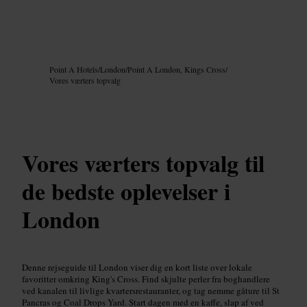
Billede /
Google AI
Point A Hotels
/
London
/
Point A London, Kings Cross
/
Vores værters topvalg
Vores værters topvalg til
de bedste oplevelser i
London
Denne rejseguide til London viser dig en kort liste over lokale
favoritter omkring King's Cross. Find skjulte perler fra boghandlere
ved kanalen til livlige kvartersrestauranter, og tag nemme gåture til St
Pancras og Coal Drops Yard. Start dagen med en kaffe, slap af ved