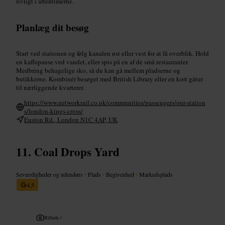
livligt i aftentimerne.
Planlæg dit besøg
Start ved stationen og følg kanalen øst eller vest for at få overblik. Hold
en kaffepause ved vandet, eller spis på en af de små restauranter.
Medbring behagelige sko, så du kan gå mellem pladserne og
butikkerne. Kombinér besøget med British Library eller en kort gåtur
til nærliggende kvarterer.
https://www.networkrail.co.uk/communities/passengers/our-station
s/london-kings-cross/
Euston Rd., London N1C 4AP, UK
Coal Drops Yard
Seværdigheder og udendørs
•
Plads
•
Begivenhed
•
Markedsplads
4,5
Billede /