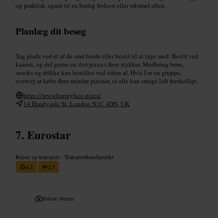
og praktisk, egnet til en hurtig frokost eller uformel aften.
Planlæg dit besøg
Tag plads ved et af de små borde eller bestil til at tage med. Bestil ved
kassen, og del gerne en stor pizza i flere stykker. Medbring børn,
snacks og drikke kan bestilles ved siden af. Hvis I er en gruppe,
overvej at købe flere mindre pizzaer, så alle kan smage lidt forskelligt.
https://www.happyface.pizza/
14 Handyside St, London N1C 4DN, UK
Eurostar
Rejser og transport
•
Transportknudepunkt
4,1
2,7
Billede /
Wheree