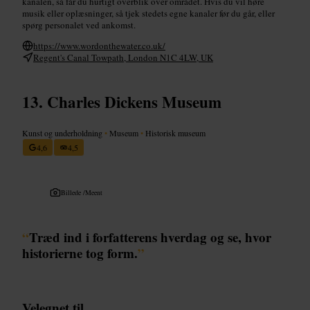
kanalen, så får du hurtigt overblik over området. Hvis du vil høre
musik eller oplæsninger, så tjek stedets egne kanaler før du går, eller
spørg personalet ved ankomst.
https://www.wordonthewater.co.uk/
Regent's Canal Towpath, London N1C 4LW, UK
Charles Dickens Museum
Kunst og underholdning
•
Museum
•
Historisk museum
4,6
4,5
Billede /
Meent
“
Træd ind i forfatterens hverdag og se, hvor
historierne tog form.
”
Velegnet til