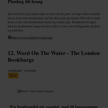
Planlæg dit besøg
Sæt tid af til at gå rundt uden at have travlt, prøv en kopi eller et måltid
på en af de små restauranter, og kig efter pop-up-stande. Hvis du er med
børn, er der ofte familieaktiviteter og simple spil. Kombiner besøget
med en spadseretur langs kanalen eller et stop ved nærliggende pladser
og gallerier.
http://www.coaldropsyard.com/
Word On The Water - The London
Bookbarge
Detailhandel
•
Gavebutik
4,8
Billede /
1000 Libraries Magazine
“
En boghandel på vandet, god til langsomme