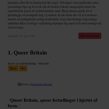
kanalen, eller få en hurtig bid før toget. Udvalget viser praktiske ruter,
personlige tips og hvor du får de bedste lokale smagsoplevelser, fra
napolitansk pizza til sydthailandsk mad. Brug denne guide til at
planlægge en kompakt dag i London, hvad enten du vil se Londons
største seværdigheder, rolige kulturelle stop eller hurtige togvenlige
måltider. Klar, kortlagt vejledning hjælper dig med at få mest muligt ud
af hver time.
Opdateret
10. juni 2026
16 min læsning
Queer Britain
Kunst og underholdning
•
Museum
4,8
4
Billede /
Queer Britain Museum
“
Queer Britain, queer fortællinger i hjertet af
byen.
”