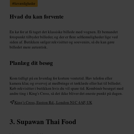
#
Seværdigheder
Hvad du kan forvente
En kø for at få taget det klassiske billede med vognen. Et bemandet
fotopunkt tilbyder billeder, og der er flere selfiemuligheder lige ved
siden af. Butikken sælger rekvisitter og souvenirs, så du kan gøre
billedet mere autentisk.
Planlæg dit besøg
Kom tidligt på en hverdag for kortere ventetid. Hav telefon eller
kamera klar, og overvej at medbringe et tørklæde eller hat til billedet.
Køb rekvisitter i butikken hvis du vil spare tid. Kombinér besøget med
andre ting i King's Cross, så det ikke bliver det eneste punkt på dagen.
King’s Cross, Euston Rd., London N1C 4AP, UK
Supawan Thai Food