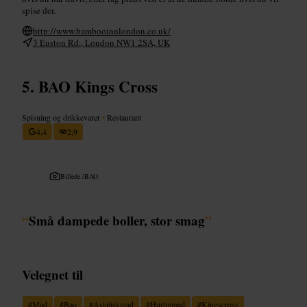
spise der.
http://www.bambooinnlondon.co.uk/
3 Euston Rd., London NW1 2SA, UK
BAO Kings Cross
Spisning og drikkevarer
•
Restaurant
4,4
2,9
Billede /
BAO
“
Små dampede boller, stor smag
”
Velegnet til
#
Mad
#
Bao
#
Asiatiskmad
#
Hurtigmad
#
Kingscross