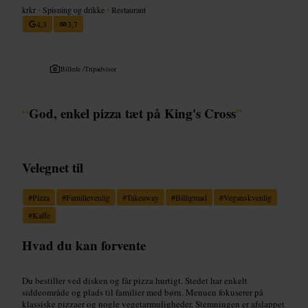
krkr
•
Spisning og drikke
•
Restaurant
4,3
3,7
Billede /
Tripadvisor
“
God, enkel pizza tæt på King's Cross
”
Velegnet til
#
Pizza
#
Familievenlig
#
Takeaway
#
Billigmad
#
Veganskvenlig
#
Kaffe
Hvad du kan forvente
Du bestiller ved disken og får pizza hurtigt. Stedet har enkelt
siddeområde og plads til familier med børn. Menuen fokuserer på
klassiske pizzaer og nogle vegetarmuligheder. Stemningen er afslappet