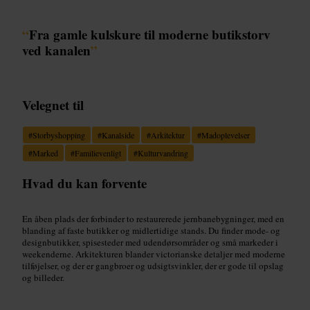
“
Fra gamle kulskure til moderne butikstorv
ved kanalen
”
Velegnet til
#
Storbyshopping
#
Kanalside
#
Arkitektur
#
Madoplevelser
#
Marked
#
Familievenligt
#
Kulturvandring
Hvad du kan forvente
En åben plads der forbinder to restaurerede jernbanebygninger, med en
blanding af faste butikker og midlertidige stands. Du finder mode- og
designbutikker, spisesteder med udendørsområder og små markeder i
weekenderne. Arkitekturen blander victorianske detaljer med moderne
tilføjelser, og der er gangbroer og udsigtsvinkler, der er gode til opslag
og billeder.