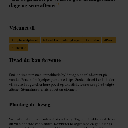
dage og sene aftener
”
Velegnet til
#
Boghandelpåvand
#
Bogelsker
#
Brugtbøger
#
Kanaltur
#
Poesi
#
Litteratur
Hvad du kan forvente
Små, intime rum med tætpakkede hylder og siddepladser tæt på
vandet. Personalet hjælper gerne med tips. Stedet tiltrækker folk, der
vil snuse i bøger eller høre poesi og akustiske koncerter på udvalgte
aftener. Stemningen er afslappet og uformel.
Planlæg dit besøg
Sæt tid af til at bladre uden at skynde dig. Tag en let jakke med, hvis
du vil sidde ude ved vandet. Kombinér besøget med en gåtur langs