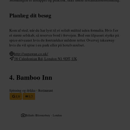
Planlæg dit besøg
Kom af sted, når du har lyst til et solidt måltid uden formalia. Hvis I er
et større selskab, så reserver bord i forvejen. Bed om tilpasset styrke på
spice-niveauet hvis du foretrækker mildere retter. Overvej takeaway
hvis du vil spise i en park eller på hotelværelset.
http://supawan.co.uk/
38 Caledonian Rd, London N1 9DT, UK
Bamboo Inn
Spisning og drikke
•
Restaurant
3,9
3,7
Billede /
Bloomsbury - London