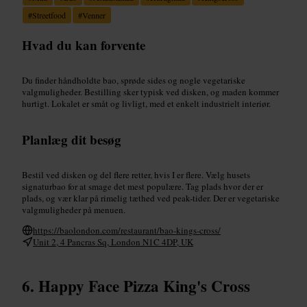
#
Streetfood
#
Venner
Hvad du kan forvente
Du finder håndholdte bao, sprøde sides og nogle vegetariske
valgmuligheder. Bestilling sker typisk ved disken, og maden kommer
hurtigt. Lokalet er småt og livligt, med et enkelt industrielt interiør.
Planlæg dit besøg
Bestil ved disken og del flere retter, hvis I er flere. Vælg husets
signaturbao for at smage det mest populære. Tag plads hvor der er
plads, og vær klar på rimelig tæthed ved peak-tider. Der er vegetariske
valgmuligheder på menuen.
https://baolondon.com/restaurant/bao-kings-cross/
Unit 2, 4 Pancras Sq, London N1C 4DP, UK
Happy Face Pizza King's Cross