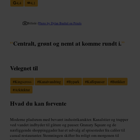
4,4
4,1
Billede /
Photo by Dylan Bueltel on Pexels
“
Centralt, grønt og nemt at komme rundt i.
”
Velegnet til
#
Kingscross
#
Kanalvandring
#
Bypark
#
Kaffepauser
#
Butikker
#
Arkitektur
Hvad du kan forvente
Moderne pladsrum med bevaret industrikarakter. Kanalstier og trapper
ved vandet indbyder til gåture og pauser. Granary Square og de
nærliggende shoppinggader har et udvalg af spisesteder fra caféer til
casual restauranter. Stemningen skifter fra roligt om morgenen til