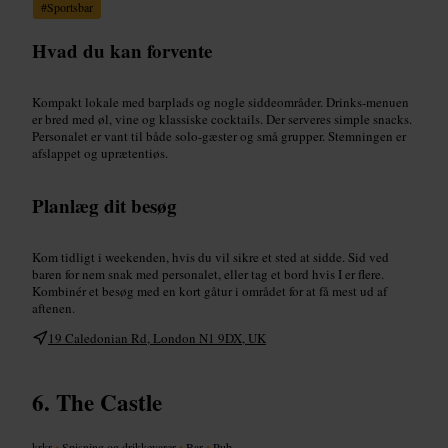
#
Sportsbar
Hvad du kan forvente
Kompakt lokale med barplads og nogle siddeområder. Drinks-menuen
er bred med øl, vine og klassiske cocktails. Der serveres simple snacks.
Personalet er vant til både solo-gæster og små grupper. Stemningen er
afslappet og uprætentiøs.
Planlæg dit besøg
Kom tidligt i weekenden, hvis du vil sikre et sted at sidde. Sid ved
baren for nem snak med personalet, eller tag et bord hvis I er flere.
Kombinér et besøg med en kort gåtur i området for at få mest ud af
aftenen.
19 Caledonian Rd, London N1 9DX, UK
The Castle
krkr
•
Spisning og drikkevarer
•
Bar
•
Pub