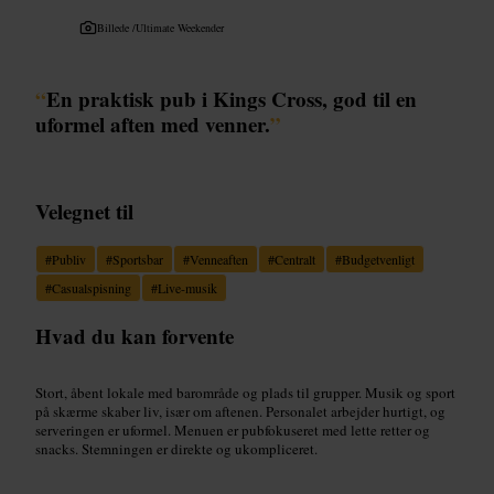
Billede /
Ultimate Weekender
“
En praktisk pub i Kings Cross, god til en
uformel aften med venner.
”
Velegnet til
#
Publiv
#
Sportsbar
#
Venneaften
#
Centralt
#
Budgetvenligt
#
Casualspisning
#
Live-musik
Hvad du kan forvente
Stort, åbent lokale med barområde og plads til grupper. Musik og sport
på skærme skaber liv, især om aftenen. Personalet arbejder hurtigt, og
serveringen er uformel. Menuen er pubfokuseret med lette retter og
snacks. Stemningen er direkte og ukompliceret.