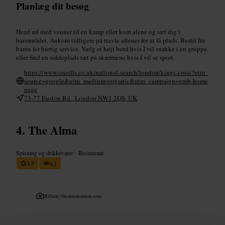
Planlæg dit besøg
Head ud med venner til en kamp eller kom alene og sæt dig i
barområdet. Ankom tidligere på travle aftener for at få plads. Bestil fra
baren for hurtig service. Vælg et højt bord hvis I vil snakke i en gruppe,
eller find en siddeplads tæt på skærmene hvis I vil se sport.
https://www.oneills.co.uk/national-search/london/kings-cross?utm_
source=google&utm_medium=organic&utm_campaign=gmb-home
page
73-77 Euston Rd., London NW1 2QS, UK
The Alma
Spisning og drikkevarer
•
Restaurant
4,3
4,1
Billede /
thealmalondon.com