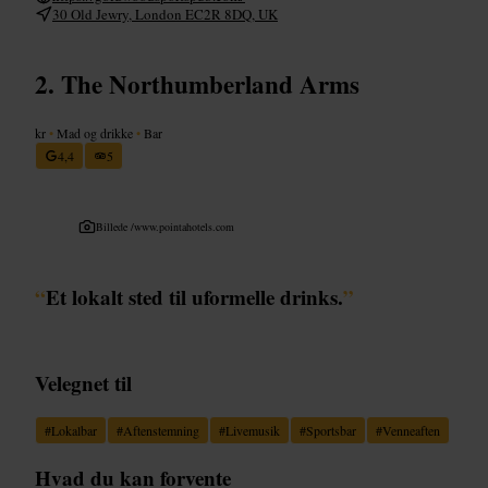
30 Old Jewry, London EC2R 8DQ, UK
The Northumberland Arms
kr
•
Mad og drikke
•
Bar
4,4
5
Billede /
www.pointahotels.com
“
Et lokalt sted til uformelle drinks.
”
Velegnet til
#
Lokalbar
#
Aftenstemning
#
Livemusik
#
Sportsbar
#
Venneaften
Hvad du kan forvente