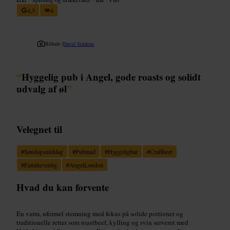
4,3
4
Billede /
David Simkins
“
Hyggelig pub i Angel, gode roasts og solidt
udvalg af øl
”
Velegnet til
#
Søndagsmiddag
#
Pubmad
#
Hyggeligbar
#
Craftbeer
#
Familievenlig
#
AngelLondon
Hvad du kan forvente
En varm, uformel stemning med fokus på solide portioner og
traditionelle retter som roastbeef, kylling og svin serveret med