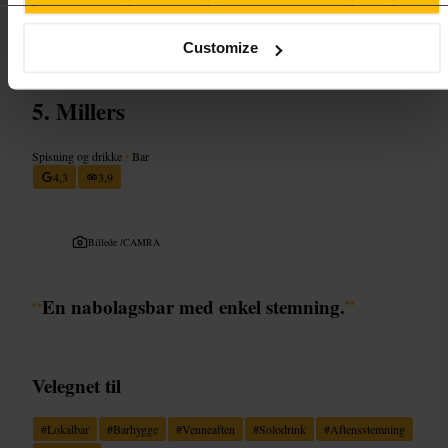
https://thealmalondon.com/
77-78 Chapel Market, London N1 9EX, UK
Customize
Millers
Spisning og drikke
•
Bar
4,3
3,9
Billede /
CAMRA
“
En nabolagsbar med enkel stemning.
”
Velegnet til
#
Lokalbar
#
Barhygge
#
Venneaften
#
Solodrink
#
Aftensstemning