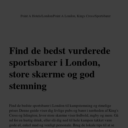
Billede /
Google AI
Point A Hotels
/
London
/
Point A London, Kings Cross
/
Sportsbarer
Find de bedst vurderede
sportsbarer i London,
store skærme og god
stemning
Find de bedste sportsbarer i London til kampstemning og rimelige
priser. Denne guide viser dig livlige pubs og barer i nærheden af King's
Cross og Islington, hvor store skærme viser fodbold, rugby og mere. Gå
ud for en hurtig drink, eller slå dig ned til hele kampen takket være
gode øl, enkel mad og venligt personale. Brug de lokale tips til at se