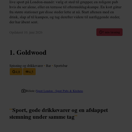
live sport på London-manér: vælg et sted til grupper, en roligere pub
hvis du ser alene, eller en terrasse til eftermiddagskampe. En kort gåtur
fra større stationer gør disse steder lette at nå. Start aftenen med en
drink, slap af til kampen, og tag derefter videre til nærliggende steder,
der har åbent sent.
Opdateret
10. juni 2026
7 min læsning
Goldwood
Spisning og drikkevarer
•
Bar
•
Sportsbar
4,8
4,5
Billede /
Sport London - Sport Pubs & Kitchens
“
Sport, gode drikkevarer og en afslappet
stemning under samme tag
”