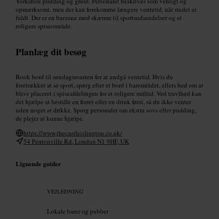
Yorkshire pudding og grønt. Personalet beskrives som venligt og
opmærksomt, men der kan forekomme længere ventetid, når stedet er
fuldt. Der er en barzone med skærme til sportsudsendelser og et
roligere spiseområde.
Planlæg dit besøg
Book bord til søndagsroasten for at undgå ventetid. Hvis du
foretrækker at se sport, spørg efter et bord i barområdet, ellers bed om at
blive placeret i spiseafdelingen for et roligere måltid. Ved travlhed kan
det hjælpe at bestille en forret eller en drink først, så du ikke venter
uden noget at drikke. Spørg personalet om ekstra sovs eller pudding,
de plejer at kunne hjælpe.
https://www.thecastleislington.co.uk/
54 Pentonville Rd, London N1 9HF, UK
Lignende guider
VEJLEDNING
Lokale barer og pubber