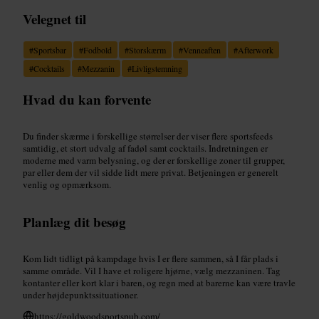
Velegnet til
#
Sportsbar
#
Fodbold
#
Storskærm
#
Venneaften
#
Afterwork
#
Cocktails
#
Mezzanin
#
Livligstemning
Hvad du kan forvente
Du finder skærme i forskellige størrelser der viser flere sportsfeeds
samtidig, et stort udvalg af fadøl samt cocktails. Indretningen er
moderne med varm belysning, og der er forskellige zoner til grupper,
par eller dem der vil sidde lidt mere privat. Betjeningen er generelt
venlig og opmærksom.
Planlæg dit besøg
Kom lidt tidligt på kampdage hvis I er flere sammen, så I får plads i
samme område. Vil I have et roligere hjørne, vælg mezzaninen. Tag
kontanter eller kort klar i baren, og regn med at barerne kan være travle
under højdepunktssituationer.
https://goldwoodsportspub.com/