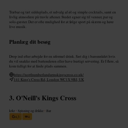
Træbar og tæt siddeplads, et udvalg af øl og simple cocktails, samt en
livlig atmosfære på travle aftener. Stedet egner sig til venner, par og
solo-gæster. Der er ofte mulighed for at følge sport på skærm og høre
live musik.
Planlæg dit besøg
Drop ind efter arbejde for en uformel drink. Sæt dig i barområdet hvis
du vil snakke med bartenderen eller have hurtigt servering. Er I flere, så
kom tidligt for at finde plads sammen.
https://northumberlandarmskingscross.co.uk/
141 King's Cross Rd, London WC1X 9BJ, UK
O'Neill's Kings Cross
krkr
•
Spisning og drikke
•
Bar
4,3
4