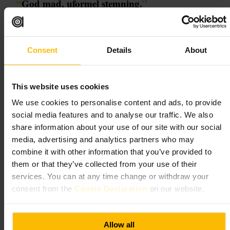
“
God mad, uformel stemning.
”
Velegnet til
Consent
Details
About
#
Lokalspisning
#
Socialspisning
#
Hurtigemad
#
Venneaften
#
Familievenligt
#
Afslappetbar
#
Nabolagsbar
#
Parmiddag
This website uses cookies
#
Sportsstemning
We use cookies to personalise content and ads, to provide
Hvad du kan forvente
social media features and to analyse our traffic. We also
share information about your use of our site with our social
media, advertising and analytics partners who may
Uformel service og et overskueligt menukort med veltilberedte retter
og delbare småretter. Baren serverer klassiske cocktails og et udvalg af
combine it with other information that you’ve provided to
øl. Indretningen er enkel, pladsen kan være trang i peak-tider.
them or that they’ve collected from your use of their
services. You can at any time change or withdraw your
Planlæg dit besøg
consent from the
Cookie Declaration
on our website.
Kom tidligere på aftenen hvis I er flere, eller ring for at tjekke plads til
grupper. Brug stedet som pitstop efter en dag i området. Spørg
Allow all
personalet om dagens anbefalinger, de kender ofte de hurtigste valg.