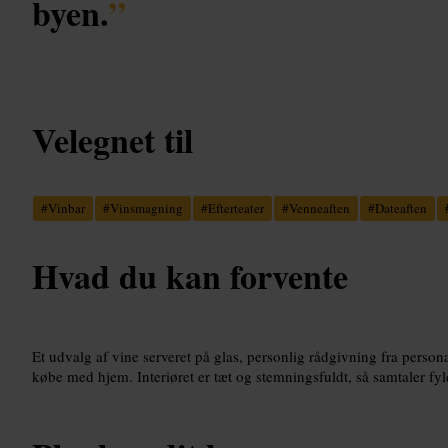
byen.
”
Velegnet til
#
Vinbar
#
Vinsmagning
#
Efterteater
#
Venneaften
#
Dateaften
Hvad du kan forvente
Et udvalg af vine serveret på glas, personlig rådgivning fra perso
købe med hjem. Interiøret er tæt og stemningsfuldt, så samtaler fyl