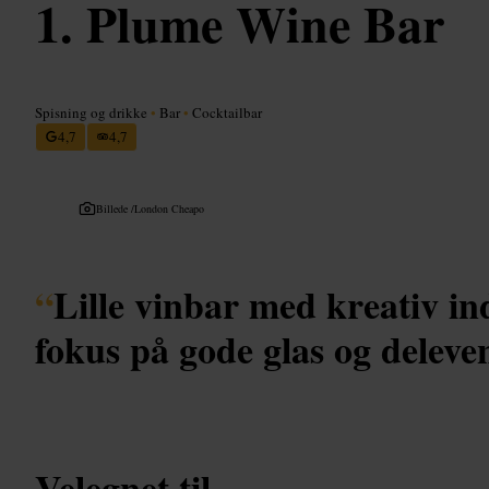
Plume Wine Bar
Spisning og drikke
•
Bar
•
Cocktailbar
4,7
4,7
Billede /
London Cheapo
“
Lille vinbar med kreativ in
fokus på gode glas og deleven
Velegnet til