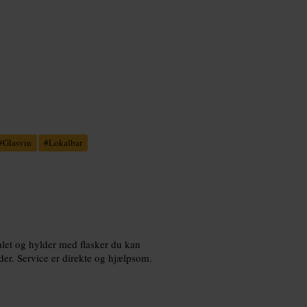
#
Glasvin
#
Lokalbar
nalet og hylder med flasker du kan
der. Service er direkte og hjælpsom.