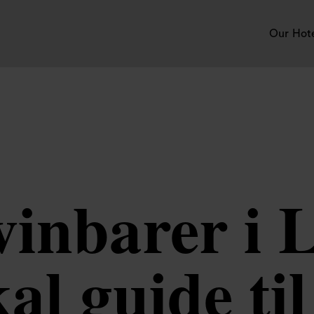
Our Hot
vinbarer i
kal guide til