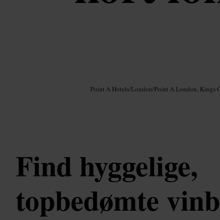
Billede /
Google AI
Point A Hotels
/
London
/
Point A London, Kings 
Find hyggelige,
topbedømte vinba