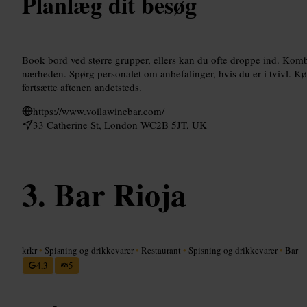
Planlæg dit besøg
Book bord ved større grupper, ellers kan du ofte droppe ind. Kombi
nærheden. Spørg personalet om anbefalinger, hvis du er i tvivl. Kø
fortsætte aftenen andetsteds.
https://www.voilawinebar.com/
33 Catherine St, London WC2B 5JT, UK
Bar Rioja
krkr
•
Spisning og drikkevarer
•
Restaurant
•
Spisning og drikkevarer
•
Bar
4,3
5