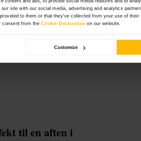
e content and ads, to provide social media features and to analy
 our site with our social media, advertising and analytics partn
 provided to them or that they’ve collected from your use of thei
r consent from the
Cookie Declaration
on our website.
hop
Customize
ekt til en aften i