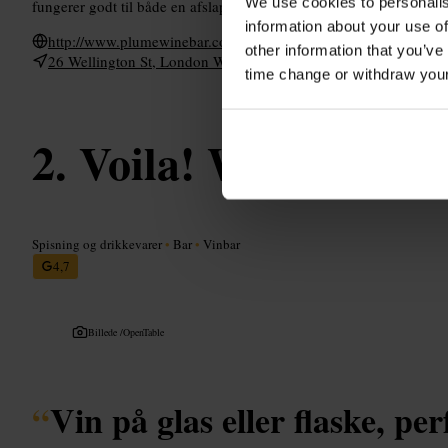
We use cookies to personalis
fungerer godt til både en afslappet drink og en kortere aften ude.
information about your use of
http://www.plumewinebar.com/menu
other information that you’ve
26 Wellington St, London WC2E 7DD, UK
time change or withdraw you
Voila! Wine Bar S
Spisning og drikkevarer
•
Bar
•
Vinbar
4,7
Billede /
OpenTable
“
Vin på glas eller flaske, perf