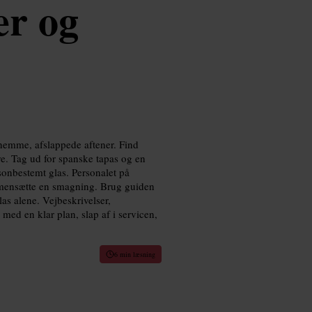
er og
nemme, afslappede aftener. Find
dre. Tag ud for spanske tapas og en
sonbestemt glas. Personalet på
mmensætte en smagning. Brug guiden
glas alene. Vejbeskrivelser,
 med en klar plan, slap af i servicen,
6 min læsning