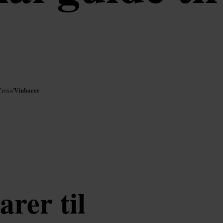
Vinbarer
Cross
/
rer til