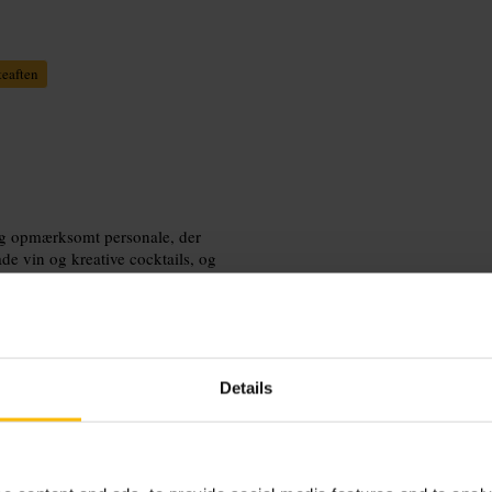
teaften
og opmærksomt personale, der
e vin og kreative cocktails, og
Details
e småretter til deling frem for en
vl. Kom alene eller i selskab, stedet