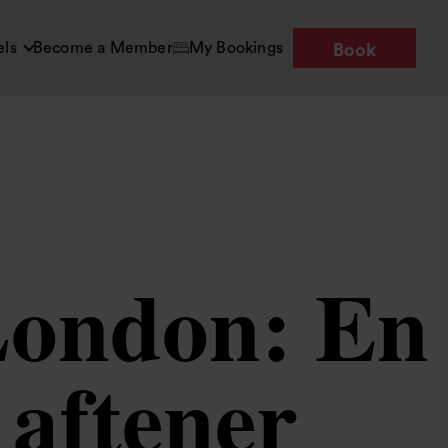
els
Become a Member
My Bookings
Book
 London: En
 aftener