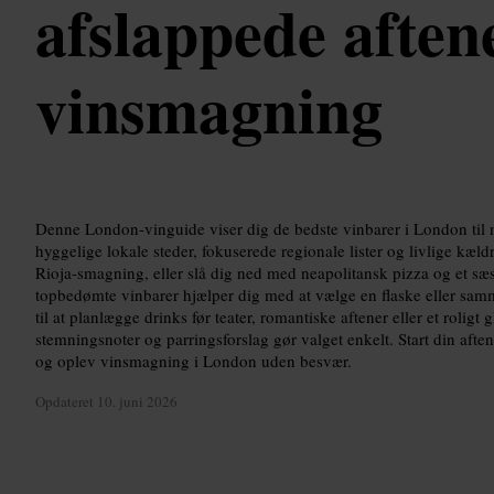
afslappede aften
vinsmagning
Denne London-vinguide viser dig de bedste vinbarer i London til 
hyggelige lokale steder, fokuserede regionale lister og livlige kæl
Rioja-smagning, eller slå dig ned med neapolitansk pizza og et sæ
topbedømte vinbarer hjælper dig med at vælge en flaske eller sa
til at planlægge drinks før teater, romantiske aftener eller et roligt 
stemningsnoter og parringsforslag gør valget enkelt. Start din aften
og oplev vinsmagning i London uden besvær.
Opdateret
10. juni 2026