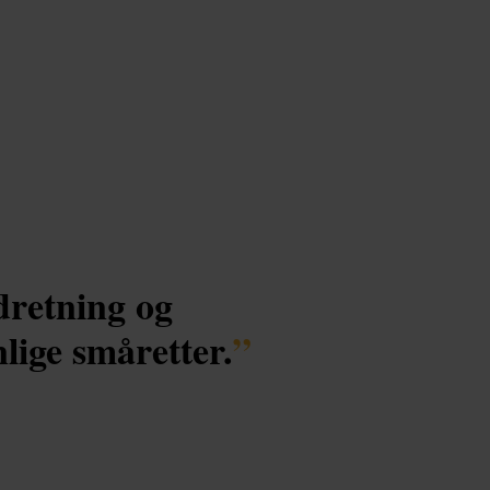
dretning og
lige småretter.
”