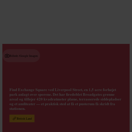
Read guide
Billede /
Google Imagen
Find Exchange Square ved Liverpool Street, en 1,5 acre forhøjet
park anlagt over sporene. Det har firedoblet Broadgates grønne
areal og tilføjer 420 kvadratmeter plæne, terrasserede siddepladser
og et amfiteater — et praktisk sted at få et pusterum få skridt fra
stationen.
British Land