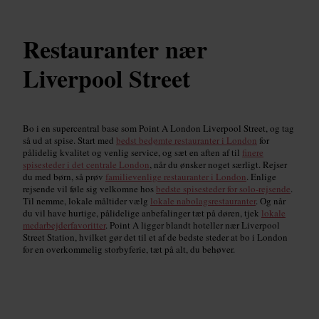
Restauranter nær
Liverpool Street
Bo i en supercentral base som Point A London Liverpool Street, og tag
så ud at spise. Start med
bedst bedømte restauranter i London
for
pålidelig kvalitet og venlig service, og sæt en aften af til
finere
spisesteder i det centrale London
, når du ønsker noget særligt. Rejser
du med børn, så prøv
familievenlige restauranter i London
. Enlige
rejsende vil føle sig velkomne hos
bedste spisesteder for solo-rejsende
.
Til nemme, lokale måltider vælg
lokale nabolagsrestauranter
. Og når
du vil have hurtige, pålidelige anbefalinger tæt på døren, tjek
lokale
medarbejderfavoritter
. Point A ligger blandt hoteller nær Liverpool
Street Station, hvilket gør det til et af de bedste steder at bo i London
for en overkommelig storbyferie, tæt på alt, du behøver.
Topvurderede restauranter