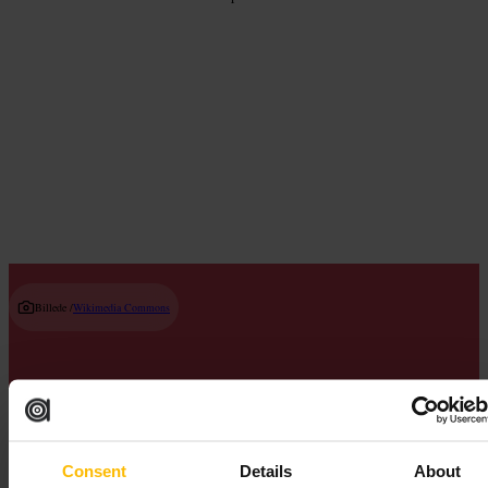
Barer med håndværksøl og bryggerier
Read guide
Billede /
Wikimedia Commons
Tag Stansted Express fra Liverpool Street Station. Direkte tog kører
hvert 15. minut i dagtimerne, og den gennemsnitlige rejsetid til
lufthavnen er 48 minutter.
Consent
Details
About