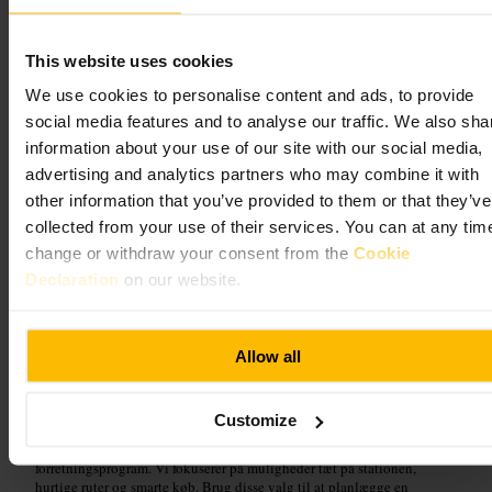
This website uses cookies
We use cookies to personalise content and ads, to provide
social media features and to analyse our traffic. We also sha
information about your use of our site with our social media,
advertising and analytics partners who may combine it with
other information that you’ve provided to them or that they’ve
Centrale seværdigheder
collected from your use of their services. You can at any tim
change or withdraw your consent from the
Cookie
og kultur i London
Declaration
on our website.
Allow all
Bo på Point A London Liverpool Street, og begynd dagen fra en super-
central base. Gå ud til
must-see seværdigheder i London
, kig forbi
bedste museer i London
, eller følg fortiden på
historiske seværdigheder
i London
. Søg efter
unikke oplevelser i London
for et anderledes
Customize
indtryk, og oplev derefter
livemusik i London
om aftenen. Er tiden
knap, så vælg
seværdigheder til korte ophold
, der passer ind i et
forretningsprogram. Vi fokuserer på muligheder tæt på stationen,
hurtige ruter og smarte køb. Brug disse valg til at planlægge en