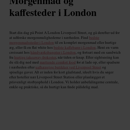
Morgenmad og
kaffesteder i London
Start din dag på Point A London Liverpool Street, og gå derefter ud for
at udforske morgenmulighederne i nærheden. Find
bedste
morgenmadssteder i London
til en komplet morgenmad eller hurtige
æg, eller få en flat white hos
bedste kaffebarer i London
. Hent en varm
croissant hos
håndværksbagerier i London
, og fortsæt med en sandwich
fra
hurtige takeaway-frokoster
, når tiden er knap. Efter sightseeing kan
du slå dig ned med
mættende comfort food
for at lade op, eller spadsere
i nærheden efter
uafhængige butikker ved Liverpool Street
og
spiselige gaver. Alt er inden for kort gåafstand, ideelt hvis du søger
efter hoteller nær Liverpool Street Station eller planlægger et
prisvenligt storbyophold i London. Vi holder anbefalingerne centrale,
enkle og praktiske, så du hurtigt kan finde pålidelig mad.
Hvor kan man få morgenmad
Read guide