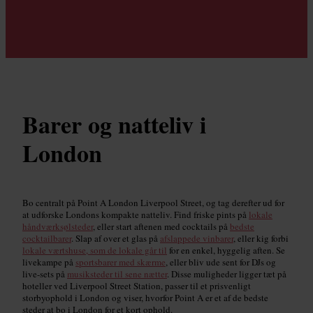
Barer og natteliv i
London
Bo centralt på Point A London Liverpool Street, og tag derefter ud for
at udforske Londons kompakte natteliv. Find friske pints på
lokale
håndværksølsteder
, eller start aftenen med cocktails på
bedste
cocktailbarer
. Slap af over et glas på
afslappede vinbarer
, eller kig forbi
lokale værtshuse, som de lokale går til
for en enkel, hyggelig aften. Se
livekampe på
sportsbarer med skærme
, eller bliv ude sent for DJs og
live-sets på
musiksteder til sene nætter
. Disse muligheder ligger tæt på
hoteller ved Liverpool Street Station, passer til et prisvenligt
storbyophold i London og viser, hvorfor Point A er et af de bedste
steder at bo i London for et kort ophold.