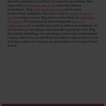
idéer til en dateaften tæt på Point A London Liverpool Street. Start
dagen med
familievenlige aktiviteter
, som holder børnene
beskæftigede. Vælg
gratis familieaktiviteter
, når du ønsker
budgetvenlige muligheder. Tag ud for at opleve
romantiske ting at
lave
, hvis I rejser som par. Slap derefter af med drinks på
intime barer
og lounges
. Til træning kan du finde nærliggende
fitness- og
wellnessklasser
for at strække ud og lade op mellem seværdigheder. Alt
her fokuserer på nem adgang, korte rejsetider og praktisk værdi. Brug
disse lokale anbefalinger til at planlægge et prisvenligt storbyophold i
London, eller til at se, hvorfor Point A London Liverpool Street er et af
de bedste steder at bo i London, tæt på hotellerne ved Liverpool Street
Station.
Aktiviteter for børn
Read guide