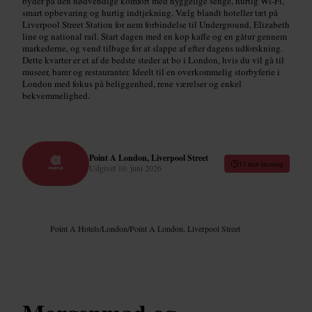
byder på den nødvendige komfort med hyggelige senge, hurtig Wi‑Fi,
smart opbevaring og hurtig indtjekning. Vælg blandt hoteller tæt på
Liverpool Street Station for nem forbindelse til Underground, Elizabeth
line og national rail. Start dagen med en kop kaffe og en gåtur gennem
markederne, og vend tilbage for at slappe af efter dagens udforskning.
Dette kvarter er et af de bedste steder at bo i London, hvis du vil gå til
museer, barer og restauranter. Ideelt til en overkommelig storbyferie i
London med fokus på beliggenhed, rene værelser og enkel
bekvemmelighed.
Point A London, Liverpool Street
13 min læsning
Udgivet
10. juni 2026
Point A Hotels
/
London
/
Point A London, Liverpool Street