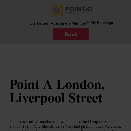
My Bookings
Our Hotels
Become a Member
Book
Billede /
Wikipedia
Point A London,
Liverpool Street
Find en central, ukompliceret base få minutter fra Liverpool Street
Station. Tag til City, Shoreditch og West End på få minutter. Værelserne