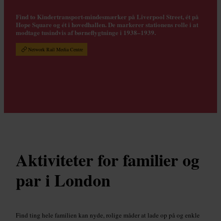
Find to Kindertransport-mindesmærker på Liverpool Street, ét på
Hope Square og ét i hovedhallen. De markerer stationens rolle i at
modtage tusindvis af børneflygtninge i 1938–1939.
Network Rail Media Centre
Aktiviteter for familier og
par i London
Find ting hele familien kan nyde, rolige måder at lade op på og enkle