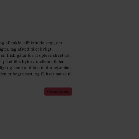
g af enkle, effektfulde stop, der
er, tag afsted til et livligt
 frisk gåtur for at opleve street art.
f på et lille bytorv mellem aftaler.
igt og nemt at tilføje til din rejseplan.
iden er begrænset, og få hver pause til
6 min læsning
0