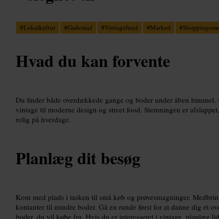
#
Lokalkultur
#
Gademad
#
Vintagefund
#
Marked
#
Shoppingomr
Hvad du kan forvente
Du finder både overdækkede gange og boder under åben himmel. Udv
vintage til moderne design og street food. Stemningen er afslappet
rolig på hverdage.
Planlæg dit besøg
Kom med plads i tasken til små køb og prøvesmagninger. Medbring
kontanter til mindre boder. Gå en runde først for at danne dig et ove
boder, du vil købe fra. Hvis du er interesseret i vintage, planlæg lidt 