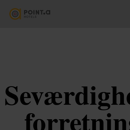
Seværdighe
forretni