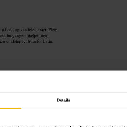
lem bede og vandelementer. Flere
 ved indgangen hjælper med
en er afslappet frem for livlig.
 solnedgang. Forvent en kort
, en let jakke mod vind, og planlæg
personalets anvisninger.
Details