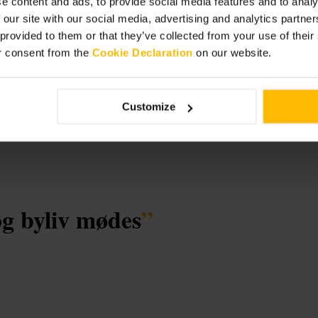
e content and ads, to provide social media features and to analy
 our site with our social media, advertising and analytics partn
t
 provided to them or that they’ve collected from your use of thei
r consent from the
Cookie Declaration
on our website.
Customize
g byliv mødes
”