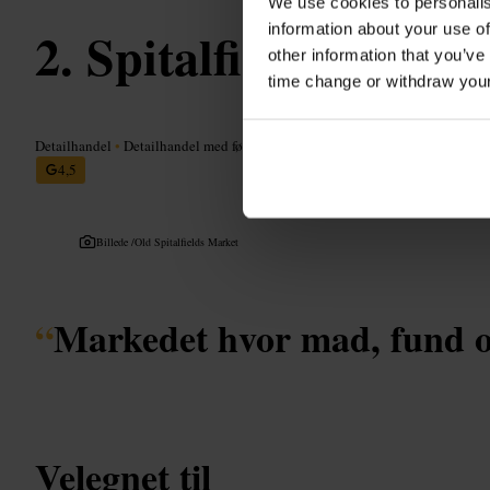
We use cookies to personalis
information about your use of
Spitalfields Marke
other information that you’ve
time change or withdraw you
Detailhandel
•
Detailhandel med føde- og drikkevarer
•
Bondemarked
4,5
Billede /
Old Spitalfields Market
“
Markedet hvor mad, fund o
Velegnet til