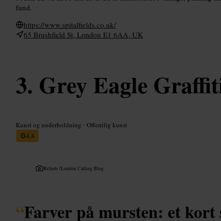
fund.
https://www.spitalfields.co.uk/
65 Brushfield St, London E1 6AA, UK
Grey Eagle Graffit
Kunst og underholdning
•
Offentlig kunst
4,4
Billede /
London Calling Blog
“
Farver på mursten: et kort 