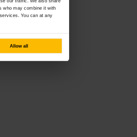
se our traffic. We also share
ers who may combine it with
r services. You can at any
Allow all