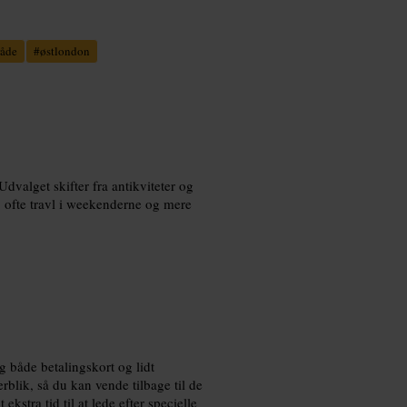
åde
#
østlondon
alget skifter fra antikviteter og
, ofte travl i weekenderne og mere
 både betalingskort og lidt
rblik, så du kan vende tilbage til de
ekstra tid til at lede efter specielle