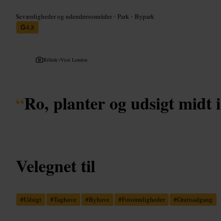
Seværdigheder og udendørsområder
•
Park
•
Bypark
4,8
Billede /
Visit London
“
Ro, planter og udsigt midt i
Velegnet til
#
Udsigt
#
Taghave
#
Byhave
#
Fotomuligheder
#
Gratisadgang