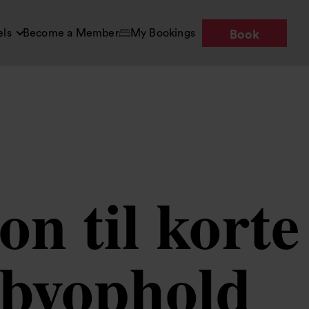
els
Become a Member
My Bookings
Book
n til korte
 byophold