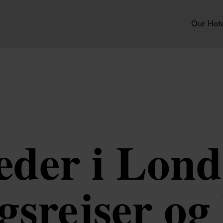
Our Hot
der i Londo
ngsrejser og