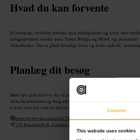
Hvad du kan forvente
Et kompakt, velholdt område med siddepladser og korte stier mel
udsigtspunkter vender mod Tower Bridge og Shard, og personalet
sikkerheden. Der er plads til rolige fotos og korte ophold, stemning
Planlæg dit besøg
Mød op i god tid hvis du vil undgå kø, særligt i weekender og ved
sikkerhedskontrol og brug elevatoren til toppen. Medbring kamera
et kort stop her som en del af en gåtur i City. Respekter skilte og 
Consent
https://www.thegardenat120.com/
120 Fenchurch St, London EC3M 5BA, UK
This website uses cookies