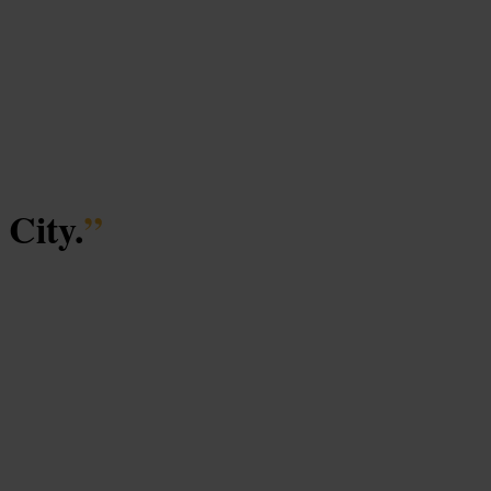
 City.
”