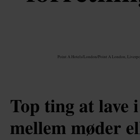
Billede /
Google AI
Point A Hotels
/
London
/
Point A London, Liverpo
Top ting at lave
mellem møder el