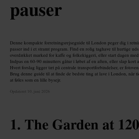
pauser
Denne kompakte forretningsrejseguide til London peger dig i retnin
passer ind i et stramt program. Find en rolig taghave til hurtige udsigt
overdækket marked for kaffe og folkekiggeri, eller start dagen med en
Indpas en 60-90 minutters gåtur i løbet af en aften, eller slap kort a
Hvert forslag ligger tæt på centrale transportforbindelser, er fotovenl
Brug denne guide til at finde de bedste ting at lave i London, når t
at føles som en lille bysejr.
Opdateret
10. juni 2026
The Garden at 12