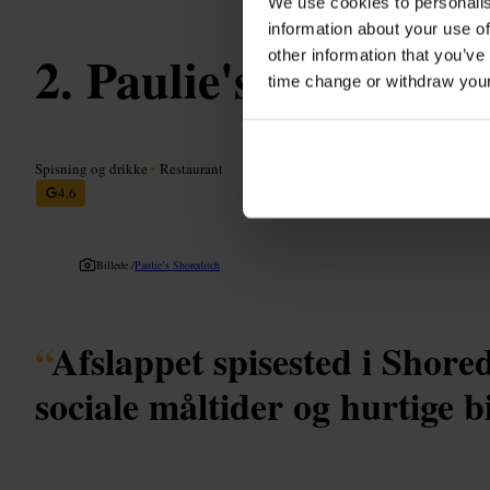
We use cookies to personalis
information about your use of
Paulie's Shoreditc
other information that you’ve
time change or withdraw you
Spisning og drikke
•
Restaurant
4,6
Billede /
Paulie’s Shoreditch
“
Afslappet spisested i Shoredi
sociale måltider og hurtige b