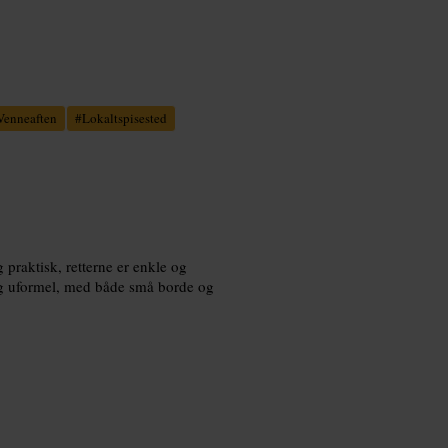
Venneaften
#
Lokaltspisested
 praktisk, retterne er enkle og
n og uformel, med både små borde og