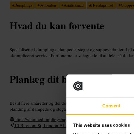
#
Dumplings
#
østlondon
#
Asiatiskmad
#
Hverdagsmad
#
Gruppes
Hvad du kan forvente
Specialiseret i dumplings: dampede, stegte og suppevarianter. Lok
ukompliceret service. Portionerne er velegnede til at dele, så du ka
Planlæg dit besøg
Bestil flere småretter og del dem rundt om bordet, så I prøver flere 
Consent
blanding af dampede og stegte dumplings. Tag hensyn til pladsen, si
https://xihomedumplingsbay.co.uk/
10 Blossom St, London E1 6PL, UK
This website uses cookies