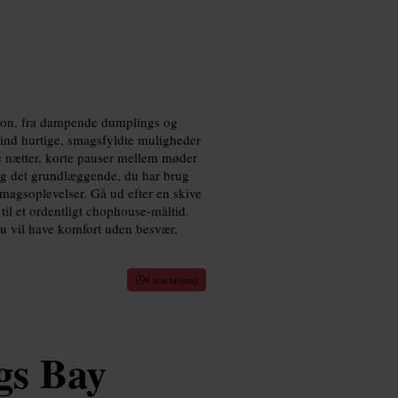
on, fra dampende dumplings og
 Find hurtige, smagsfyldte muligheder
ne nætter, korte pauser mellem møder
og det grundlæggende, du har brug
smagsoplevelser. Gå ud efter en skive
til et ordentligt chophouse-måltid.
 du vil have komfort uden besvær,
8 min læsning
gs Bay