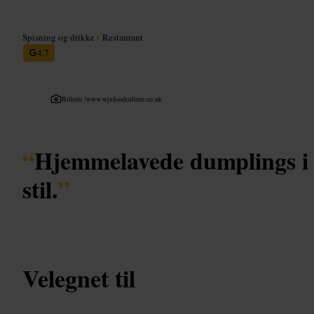
Spisning og drikke
•
Restaurant
4,7
Billede /
www.wjxfoodculture.co.uk
“
Hjemmelavede dumplings i 
stil.
”
Velegnet til