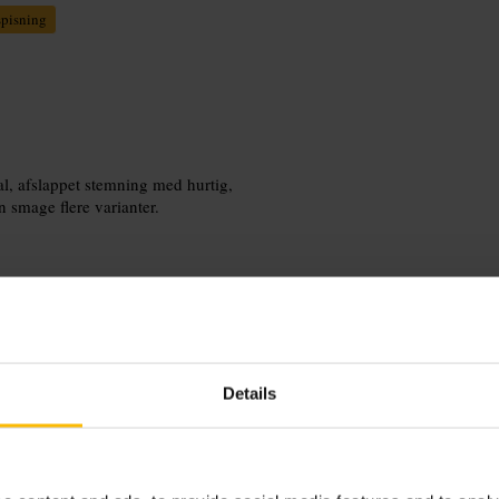
pisning
al, afslappet stemning med hurtig,
n smage flere varianter.
fyld og teksturer. Start med en
Details
d tæt hvis I er en lille gruppe.