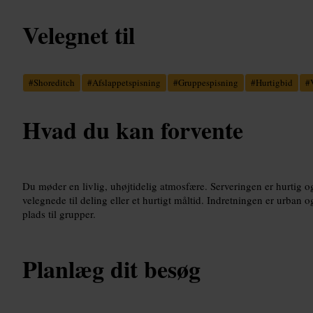
Velegnet til
#
Shoreditch
#
Afslappetspisning
#
Gruppespisning
#
Hurtigbid
#
Hvad du kan forvente
Du møder en livlig, uhøjtidelig atmosfære. Serveringen er hurtig og
velegnede til deling eller et hurtigt måltid. Indretningen er urba
plads til grupper.
Planlæg dit besøg