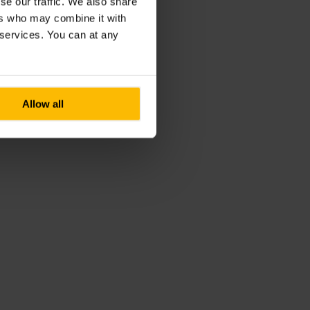
se our traffic. We also share
ers who may combine it with
r services. You can at any
Allow all