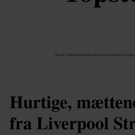
Billede /
Google AI
Point A Hotels
/
London
/
Point A London, Liverpo
Hurtige, mætten
fra Liverpool Str