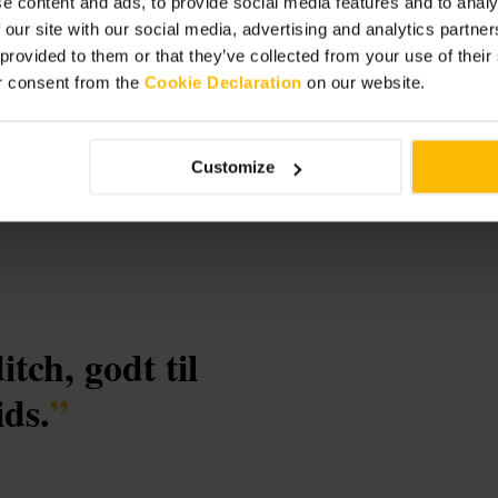
e content and ads, to provide social media features and to analy
 our site with our social media, advertising and analytics partn
h
 provided to them or that they’ve collected from your use of thei
r consent from the
Cookie Declaration
on our website.
Customize
tch, godt til
ids.
”