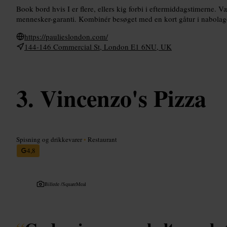
Book bord hvis I er flere, ellers kig forbi i eftermiddagstimerne. 
mennesker-garanti. Kombinér besøget med en kort gåtur i nabolaget
https://paulieslondon.com/
144-146 Commercial St, London E1 6NU, UK
Vincenzo's Pizza
Spisning og drikkevarer
•
Restaurant
4,8
Billede /
SquareMeal