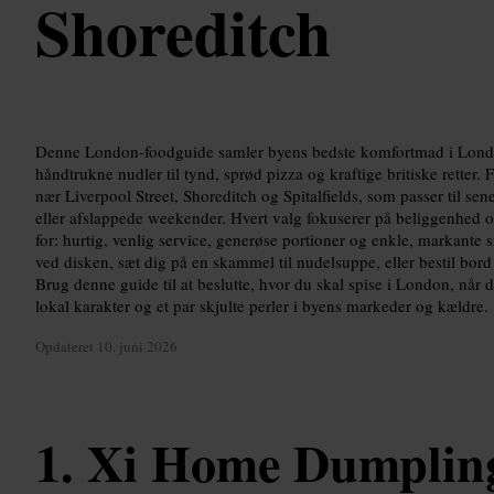
Shoreditch
Denne London-foodguide samler byens bedste komfortmad i Lond
håndtrukne nudler til tynd, sprød pizza og kraftige britiske retter.
nær Liverpool Street, Shoreditch og Spitalfields, som passer til se
eller afslappede weekender. Hvert valg fokuserer på beliggenhed 
for: hurtig, venlig service, generøse portioner og enkle, markante 
ved disken, sæt dig på en skammel til nudelsuppe, eller bestil bord 
Brug denne guide til at beslutte, hvor du skal spise i London, når
lokal karakter og et par skjulte perler i byens markeder og kældre.
Opdateret
10. juni 2026
Xi Home Dumplin