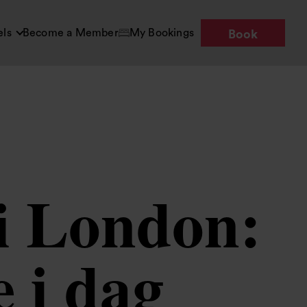
els
Become a Member
My Bookings
Book
 i London:
e i dag