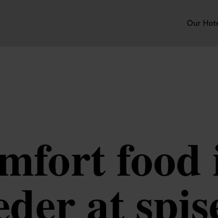
Our Hot
mfort food
der at spis