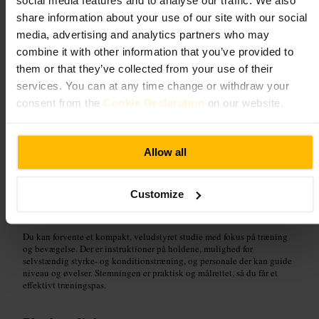
social media features and to analyse our traffic. We also
share information about your use of our site with our social
Billede /
VICTUS SOUL
media, advertising and analytics partners who may
combine it with other information that you’ve provided to
“
Effektiv træning i et kompakt studie
”
them or that they’ve collected from your use of their
services. You can at any time change or withdraw your
consent from the
Cookie Declaration
on our website.
Velegnet til
#
Fitness
#
Træning
#
Holdtræning
#
Personligtræning
#
Velvære
Allow all
#
Aldgate
Customize
Hvad du kan forvente
Du kan forvente et kompakt, veludstyret studie med fokus på træning
og bevægelse. Der er instruktioner på holdene, mulighed for
selvstændig styrke- og konditionstræning, og personale der kan guide
niveau og øvelser. Stemningen er praktisk og målrettet, så du får et
effektivt træningspas.