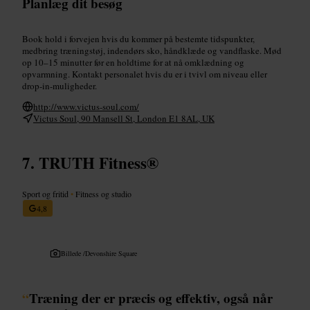
Planlæg dit besøg
Book hold i forvejen hvis du kommer på bestemte tidspunkter,
medbring træningstøj, indendørs sko, håndklæde og vandflaske. Mød
op 10–15 minutter før en holdtime for at nå omklædning og
opvarmning. Kontakt personalet hvis du er i tvivl om niveau eller
drop-in-muligheder.
http://www.victus-soul.com/
Victus Soul, 90 Mansell St, London E1 8AL, UK
TRUTH Fitness®️
Sport og fritid
•
Fitness og studio
4,8
Billede /
Devonshire Square
“
Træning der er præcis og effektiv, også når