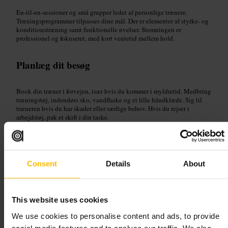
En-til-en-sessioner og små grupper ledet af personlige trænere.
Træningsprogrammer tilpasses dine mål. Der er elementer af styrke- og
konditionstræning samt funktionelle øvelser. Stemningen er
professionel og fokuseret, med kort ventetid mellem hold.
Planlæg dit besøg
Book din træner i forvejen, især hvis du kommer i myldretid. Medbring
træningstøj, indendørs sko, vandflaske og et lille håndklæde. Sig til
træneren hvis du har skader eller særlige behov. Hvis du rejser i
arbejdstøj, pak et skift i din taske.
https://thecutgym.com/
Austin Friars House, 2-6 Austin Friars, London EC2N 2HD, UK
Consent
Details
About
Victus Soul Aldgate
Sport og fritid
•
Fitnesscenter og studio
This website uses cookies
4,4
We use cookies to personalise content and ads, to provide