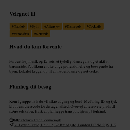
Velegnet til
#
Natklub
#
Byliv
#
Aftensjov
#
Dansegulv
#
Cocktails
#
Venneaften
#
Netværk
Hvad du kan forvente
Forvent høj musik og DJ-sets, et tydeligt dansegulv og et aktivt
barområde. Publikum er ofte unge professionelle og besøgende fra
byen. Lokalet lægger op til at mødes, danse og netværke.
Planlæg dit besøg
Kom i gruppe hvis du vil sikre adgang og bord. Medbring ID, og tjek
klubbens dresscode før du tager afsted. Overvej at reservere plads til
større selskaber. Husk at planlægge transport hjem på forhånd.
https://www.1rebel.com/en-gb
31 Lower Circle, Unit T2, 32 Broadgate, London EC2M 2QS, UK