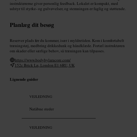
instruktørerne giver personlig feedback. Lokalet er kompakt, med
udstyr til styrke- og gulvøvelser, og stemningen er faglig og støttende.
Planlæg dit besøg
Reserver plads før du kommer, især i myldretiden. Kom i komfortabelt
træningstøj, medbring drikkedunk og håndklæde. Fortæl instruktøren
om skader eller særlige behov, så træningen kan tilpasses.
https://www.bodybylaracore.com/
152c Brick Ln, London E1 6RU, UK
Lignende guider
VEJLEDNING
Natåbne steder
VEJLEDNING