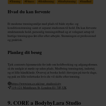
#
Træning
#
Fitness
#
Holdtræning
#
Storbytræning
#
Sundhed
Hvad du kan forvente
Et moderne træningsmiljø med plads til både styrke- og
konditionstræning samt et separat studiorum til hold. Du kan forvente
strukturerede hold, personlig træningstilbud og et velegnet setup til
hurtige træningspas før eller efter arbejde. Stemningen er professionel
og praktisk.
Planlæg dit besøg
Tjek centerets hjemmeside for info om holdbooking og adgangsformer,
så du undgår at møde op uden plads. Medbring træningstøj, indertøj
og et lille håndklæde. Overvej at booke hold i forvejen på travle dage,
og pak en lille toilettaske hvis du vil skifte efter træning.
https://www.ten.co.uk/our_studios/city
119-121 Middlesex St, London E1 7JF, UK
CORE a BodybyLara Studio