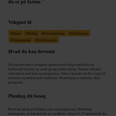
du er på farten.
”
Velegnet til
#
Fitness
#
Træning
#
Personligtræning
#
Styrketræning
#
Gruppetræning
#
Forretningsrejse
Hvad du kan forvente
Du kan forvente et kompakt, professionelt miljø med fokus på
funktionel træning og small-group undervisning. Trænere arbejder
individuelt med form og progression. Udstyr spænder fra frie vægte til
maskiner og funktionelle redskaber. Stemningen er målrettet, ikke
prangende.
Planlæg dit besøg
Book din plads på forhånd, især ved gruppetimer. Medbring
træningssko, en håndklæde og vandflaske. Kom 10–15 minutter før for