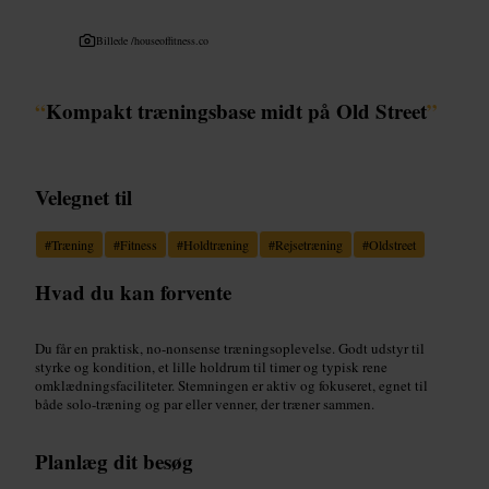
Billede /
houseoffitness.co
“
Kompakt træningsbase midt på Old Street
”
Velegnet til
#
Træning
#
Fitness
#
Holdtræning
#
Rejsetræning
#
Oldstreet
Hvad du kan forvente
Du får en praktisk, no-nonsense træningsoplevelse. Godt udstyr til
styrke og kondition, et lille holdrum til timer og typisk rene
omklædningsfaciliteter. Stemningen er aktiv og fokuseret, egnet til
både solo-træning og par eller venner, der træner sammen.
Planlæg dit besøg