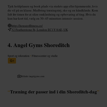
Tjek holdplanen og book plads via stedets app eller hjemmeside, hvis
du vil på en klasse. Medbring træningstøj, sko og en håndklæde. Kom
lidt før timen for at sikre omklædning og opbevaring af ting. Hvis du
kun har kort tid, vælg en 30–45 minutters intensiv session.
http://houseoffitness.co/
32 Featherstone St, London EC1Y 8AE, UK
Angel Gyms Shoreditch
Sport og rekreation
•
Fitnesscenter og studie
5
Billede /
angelgyms.com
“
Træning der passer ind i din Shoreditch-dag
”