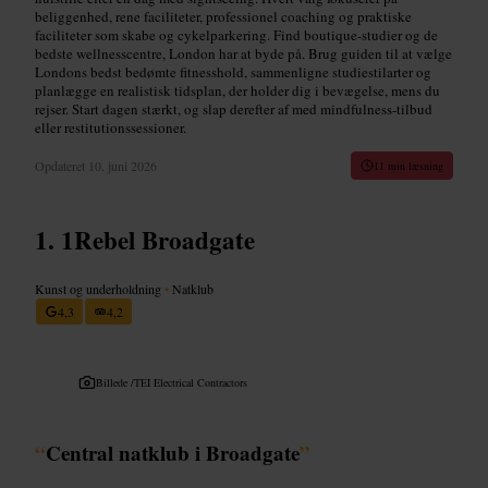
beliggenhed, rene faciliteter, professionel coaching og praktiske
faciliteter som skabe og cykelparkering. Find boutique-studier og de
bedste wellnesscentre, London har at byde på. Brug guiden til at vælge
Londons bedst bedømte fitnesshold, sammenligne studiestilarter og
planlægge en realistisk tidsplan, der holder dig i bevægelse, mens du
rejser. Start dagen stærkt, og slap derefter af med mindfulness-tilbud
eller restitutionssessioner.
Opdateret
10. juni 2026
11 min læsning
1Rebel Broadgate
Kunst og underholdning
•
Natklub
4,3
4,2
Billede /
TEI Electrical Contractors
“
Central natklub i Broadgate
”