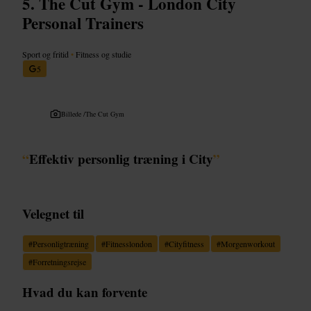
The Cut Gym - London City
Personal Trainers
Sport og fritid
•
Fitness og studie
5
Billede /
The Cut Gym
“
Effektiv personlig træning i City
”
Velegnet til
#
Personligtræning
#
Fitnesslondon
#
Cityfitness
#
Morgenworkout
#
Forretningsrejse
Hvad du kan forvente