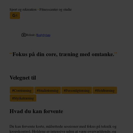
Sport og rekreation
•
Fitnesscenter og studie
5
Billede /
Bodybylara
“
Fokus på din core, træning med omtanke.
”
Velegnet til
#
Coretræning
#
Studiotræning
#
Personligtræning
#
Holdtræning
#
Styrketræning
Hvad du kan forvente
Du kan forvente korte, målrettede sessioner med fokus på teknik og
kropskontrol. Holdene er intensive uden at være overvældende, og