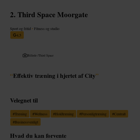
Third Space Moorgate
Sport og fritid
•
Fitness og studio
4,5
Billede /
Third Space
“
Effektiv træning i hjertet af City
”
Velegnet til
#
Træning
#
Wellness
#
Holdtræning
#
Personligtræning
#
Centralt
#
Businessvenligt
Hvad du kan forvente