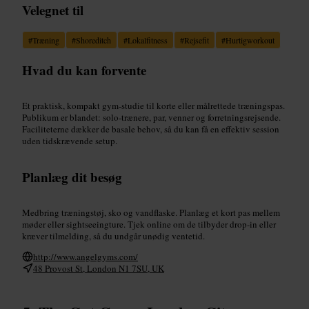
Velegnet til
#
Træning
#
Shoreditch
#
Lokalfitness
#
Rejsefit
#
Hurtigworkout
Hvad du kan forvente
Et praktisk, kompakt gym-studie til korte eller målrettede træningspas.
Publikum er blandet: solo-trænere, par, venner og forretningsrejsende.
Faciliteterne dækker de basale behov, så du kan få en effektiv session
uden tidskrævende setup.
Planlæg dit besøg
Medbring træningstøj, sko og vandflaske. Planlæg et kort pas mellem
møder eller sightseeingture. Tjek online om de tilbyder drop-in eller
kræver tilmelding, så du undgår unødig ventetid.
http://www.angelgyms.com/
48 Provost St, London N1 7SU, UK