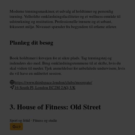
Moderne træningsmaskiner, et udvalg af holdtimer og personlig
træning. Velholdte omklædningsfaciliteter og et wellness-område til
udstrækning og restitution. Professionelle trænere og et urbant,
fokuseret miljø. Niveauet spænder fra begyndere til erfarne atleter.
Planlæg dit besøg
Book holdtimer i forvejen for at sikre plads. Tag træningstøj og
indendørs sko med. Brug omklædningsrummene til at skifte, hvis du
skal videre til møder. Tjek anmeldelser for anbefalede undervisere, hvis
du vil have en målrettet session.
https://www.thirdspace.london/clubs/moorgate/
16 South Pl, London EC2M 2AQ, UK
House of Fitness: Old Street
Sport og fritid
•
Fitness og studie
4,9