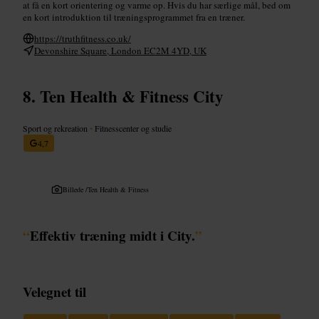
at få en kort orientering og varme op. Hvis du har særlige mål, bed om
en kort introduktion til træningsprogrammet fra en træner.
https://truthfitness.co.uk/
Devonshire Square, London EC2M 4YD, UK
Ten Health & Fitness City
Sport og rekreation
•
Fitnesscenter og studie
4,7
Billede /
Ten Health & Fitness
“
Effektiv træning midt i City.
”
Velegnet til