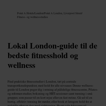
Billede /
Google AI
Point A Hotels
/
London
/
Point A London, Liverpool Street
/
Fitness- og wellnessstudios
Lokal London-guide til de
bedste fitnesshold og
wellness
Find praktiske fitnessstudier i London, tæt på centrale
transportknudepunkter, med hold for alle niveauer. Denne wellness-
guide til London peger dig i retning af pålidelige fitnesscentre, Pilates-
og reformer-studier, boksning og HIIT-sessioner samt træning i små
grupper, som passer til en kort rejse eller en fast rutine. Gå ud til en
hurtig, effektiv træning før møder, eller book et længere hold for at
nulstille efter en dag med sightseeing. Hvert valg fokuserer på