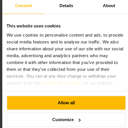
Consent
Details
About
https://www.thened.com/london/restaurants/the-nickel-bar?utm_so
urce=google&utm_medium=local&utm_campaign=bar-thenickelba
r
27 Poultry, London EC2R 8AJ, UK
This website uses cookies
We use cookies to personalise content and ads, to provide
Strongroom Bar
social media features and to analyse our traffic. We also
share information about your use of our site with our social
krkr
•
Spisning og drikke
•
Bar
•
Pub
media, advertising and analytics partners who may
4,2
3,5
combine it with other information that you’ve provided to
them or that they’ve collected from your use of their
services. You can at any time change or withdraw your
Billede /
Adam Fenner
consent from the
Cookie Declaration
on our website.
“
Klassisk East London-pub med fokus på
gode drinks og livlig stemning
”
Allow all
Customize
Velegnet til