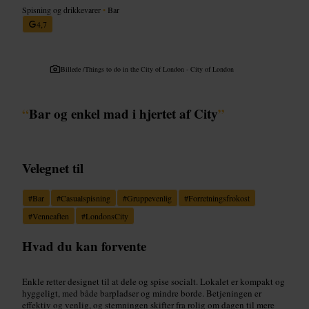
Spisning og drikkevarer
•
Bar
4,7
Billede /
Things to do in the City of London - City of London
“
Bar og enkel mad i hjertet af City
”
Velegnet til
#
Bar
#
Casualspisning
#
Gruppevenlig
#
Forretningsfrokost
#
Venneaften
#
LondonsCity
Hvad du kan forvente
Enkle retter designet til at dele og spise socialt. Lokalet er kompakt og
hyggeligt, med både barpladser og mindre borde. Betjeningen er
effektiv og venlig, og stemningen skifter fra rolig om dagen til mere