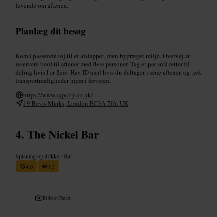
levende om aftenen.
Planlæg dit besøg
Kom i passende tøj til et afslappet, men bypræget miljø. Overvej at
reservere bord til aftener med flere personer. Tag et par små retter til
deling hvis I er flere. Hav ID med hvis du deltager i sene aftener, og tjek
transportmuligheder hjem i forvejen.
https://www.sypcity.co.uk/
19 Bevis Marks, London EC3A 7JA, UK
The Nickel Bar
Spisning og drikke
•
Bar
4,6
3,5
Billede /
Tatler