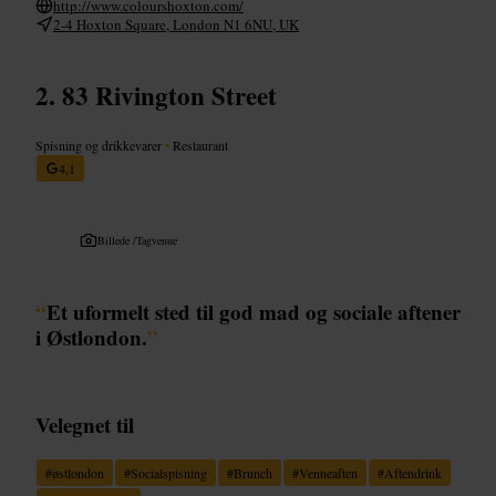
http://www.colourshoxton.com/
2-4 Hoxton Square, London N1 6NU, UK
83 Rivington Street
Spisning og drikkevarer
•
Restaurant
4,1
Billede /
Tagvenue
“
Et uformelt sted til god mad og sociale aftener
i Østlondon.
”
Velegnet til
#
østlondon
#
Socialspisning
#
Brunch
#
Venneaften
#
Aftendrink