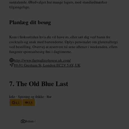
samtalende. Øludvalget har mange lagers, med standardmærker
tilgængelige.
Planlæg dit besøg
Kom i frokosttiden hvis du vil have ro, eller sæt dig ved baren for
cocktails og snak med bartenderne. Oplys personalet om glutenallergi
ved bestilling. Overvej at reservere til sene aftener i weekenden, ellers
fungerer spontanbesøg fint i dagtimerne.
http://www.thetradinghouse.uk.com/
89-91 Gresham St, London EC2V 5AY, UK
The Old Blue Last
krkr
•
Spisning og drikke
•
Bar
4,1
3,5
Billede /