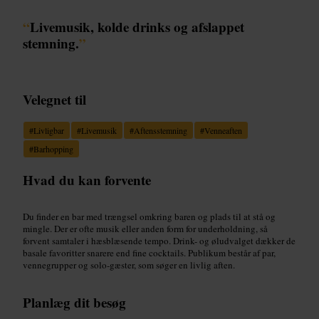
“
Livemusik, kolde drinks og afslappet
stemning.
”
Velegnet til
#
Livligbar
#
Livemusik
#
Aftensstemning
#
Venneaften
#
Barhopping
Hvad du kan forvente
Du finder en bar med trængsel omkring baren og plads til at stå og
mingle. Der er ofte musik eller anden form for underholdning, så
forvent samtaler i hæsblæsende tempo. Drink- og øludvalget dækker de
basale favoritter snarere end fine cocktails. Publikum består af par,
vennegrupper og solo-gæster, som søger en livlig aften.
Planlæg dit besøg