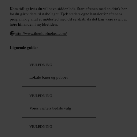
Kom tidligt hvis du vil have siddeplads. Start aftenen med en drink her
før du går videre til nabolaget. Tjek stedets egne kanaler for aftenens
program, og aftal et mødested med dit selskab, da det kan være svært at
høre hinanden i myldretiden.
http://www.theoldbluelast.com/
Lignende guider
VEJLEDNING
Lokale barer og pubber
VEJLEDNING
Vores værters bedste valg
VEJLEDNING