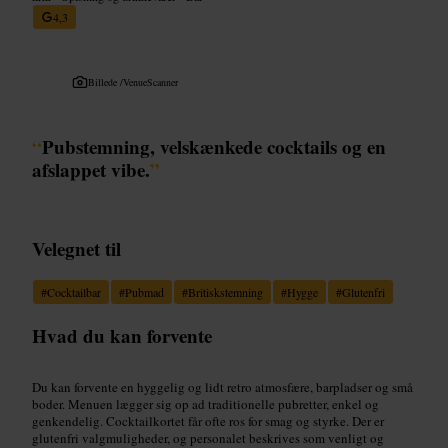
4,3
Billede /
VenueScanner
“
Pubstemning, velskænkede cocktails og en
afslappet vibe.
”
Velegnet til
#
Cocktailbar
#
Pubmad
#
Britiskstemning
#
Hygge
#
Glutenfri
Hvad du kan forvente
Du kan forvente en hyggelig og lidt retro atmosfære, barpladser og små
boder. Menuen lægger sig op ad traditionelle pubretter, enkel og
genkendelig. Cocktailkortet får ofte ros for smag og styrke. Der er
glutenfri valgmuligheder, og personalet beskrives som venligt og