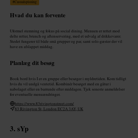
#
Casualspisning
Hvad du kan forvente
Uformel stemning og fokus på social dining. Menuen er rettet mod
delte retter, brunch og aftenservering, med et udvalg af drikkevarer.
Stedet fungerer til både små grupper og par, samt solo-gæster der vil
have en afslappet middag.
Planlæg dit besøg
Book bord hvis I er en gruppe eller besøger i myldretiden. Kom tidligt
hvis du vil undgå ventetid. Kombinér besøget med en gåtur i
nabolaget eller en barrunde efter middagen. Tjek seneste anmeldelser
for eventuelle menuændringer.
https://www.83rivingtonstreet.com/
83 Rivington St, London EC2A 3AY, UK
sYp