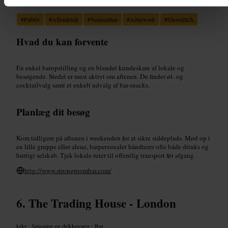
#
Publiv
#
Aftendrink
#
Venneaften
#
Afterwork
#
Shoreditch
Hvad du kan forvente
En enkel baropstilling og en blandet kundeskare af lokale og
besøgende. Stedet er mest aktivt om aftenen. Du finder øl- og
cocktailvalg samt et enkelt udvalg af bar-snacks.
Planlæg dit besøg
Kom tidligere på aftenen i weekenden for at sikre siddeplads. Mød op i
en lille gruppe eller alene, barpersonalet håndterer ofte både drinks og
hurtigt selskab. Tjek lokale ruter til offentlig transport før afgang.
http://www.strongroombar.com/
The Trading House - London
krkr
•
Spisning og drikkevarer
•
Bar