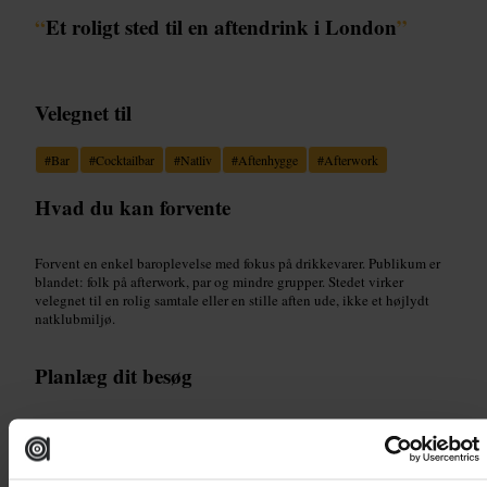
“
Et roligt sted til en aftendrink i London
”
Velegnet til
#
Bar
#
Cocktailbar
#
Natliv
#
Aftenhygge
#
Afterwork
Hvad du kan forvente
Forvent en enkel baroplevelse med fokus på drikkevarer. Publikum er
blandet: folk på afterwork, par og mindre grupper. Stedet virker
velegnet til en rolig samtale eller en stille aften ude, ikke et højlydt
natklubmiljø.
Planlæg dit besøg
Tjek anmeldelser eller stedets hjemmeside før dit besøg for at se
eventuelle ændringer. Overvej at komme tidligt på aftenen hvis du vil
undgå størst trængsel. Medbring ID til alderskontrol, og vælg offentlig
transport eller taxa hjem hvis du bliver ude sent.