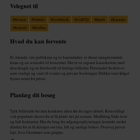
Velegnet til
#
Hoxton
#
Natteliv
#
LiveMusik
#
LGBTQ
#
Barliv
#
Karaoke
#
Koncert
#
Byaften
Hvad du kan forvente
Et stående, tæt publikum og to barområder: et åbent mingleområde
foran og en scenedel til koncerter. Der er en separat karaokestue med
discokugle og en fotobooth til hurtige billeder. Personalet beskrives
som venligt og vant til events og private bookinger. Drikkevarer følger
byens norm for priser.
Planlæg dit besøg
Tjek billetinfo for den konkrete aften før du tager afsted. Kom tidligt
ved populære shows for at få plads tæt på scenen. Medbring både kort
og lidt kontanter. Har du brug for adgangsoplysninger, kontakt stedet
direkte for at få detaljer om trin, lift og særlige behov. Overvej privat
leje, hvis I kommer som gruppe.