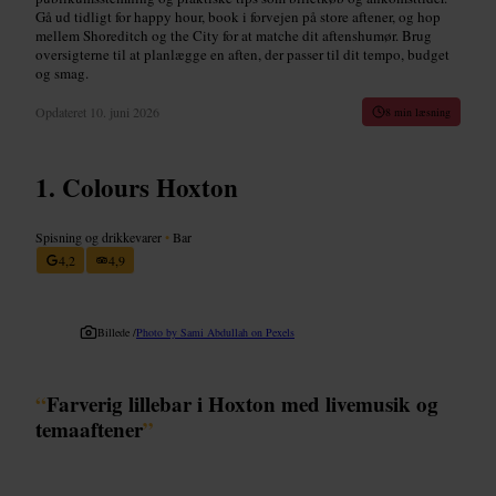
Gå ud tidligt for happy hour, book i forvejen på store aftener, og hop
mellem Shoreditch og the City for at matche dit aftenshumør. Brug
oversigterne til at planlægge en aften, der passer til dit tempo, budget
og smag.
Opdateret
10. juni 2026
8 min læsning
Colours Hoxton
Spisning og drikkevarer
•
Bar
4,2
4,9
Billede /
Photo by Sami Abdullah on Pexels
“
Farverig lillebar i Hoxton med livemusik og
temaaftener
”