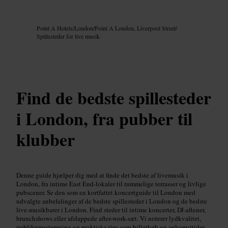
Billede /
Google AI
Point A Hotels
/
London
/
Point A London, Liverpool Street
/
Spillesteder for live musik
Find de bedste spillesteder
i London, fra pubber til
klubber
Denne guide hjælper dig med at finde det bedste af livemusik i
London, fra intime East End-lokaler til rummelige terrasser og livlige
pubscener. Se den som en kortfattet koncertguide til London med
udvalgte anbefalinger af de bedste spillesteder i London og de bedste
live-musikbarer i London. Find steder til intime koncerter, DJ-aftener,
brunchshows eller afslappede after-work-sæt. Vi noterer lydkvalitet,
publikumsstemning og praktiske tips som billetkøb og ankomsttider.