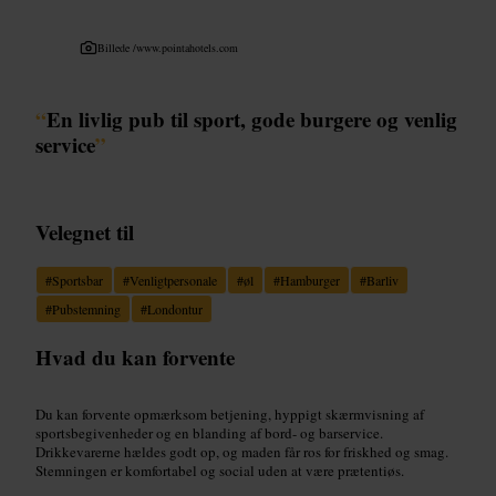
Billede /
www.pointahotels.com
“
En livlig pub til sport, gode burgere og venlig
service
”
Velegnet til
#
Sportsbar
#
Venligtpersonale
#
øl
#
Hamburger
#
Barliv
#
Pubstemning
#
Londontur
Hvad du kan forvente
Du kan forvente opmærksom betjening, hyppigt skærmvisning af
sportsbegivenheder og en blanding af bord- og barservice.
Drikkevarerne hældes godt op, og maden får ros for friskhed og smag.
Stemningen er komfortabel og social uden at være prætentiøs.