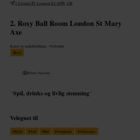
1 Crispin Pl, London E1 6DW, UK
Roxy Ball Room London St Mary
Axe
Kunst og underholdning
•
Festcenter
4,8
Billede /
Tagvenue
“
Spil, drinks og livlig stemning
”
Velegnet til
#
Byliv
#
Spil
#
Bar
#
Gruppetur
#
Aftenssjov