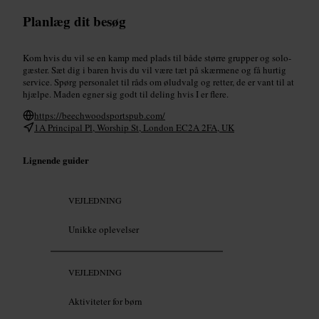
Planlæg dit besøg
Kom hvis du vil se en kamp med plads til både større grupper og solo-
gæster. Sæt dig i baren hvis du vil være tæt på skærmene og få hurtig
service. Spørg personalet til råds om øludvalg og retter, de er vant til at
hjælpe. Maden egner sig godt til deling hvis I er flere.
https://beechwoodsportspub.com/
1A Principal Pl, Worship St, London EC2A 2FA, UK
Lignende guider
VEJLEDNING
Unikke oplevelser
VEJLEDNING
Aktiviteter for børn