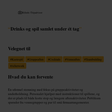
Billede /
Tripadvisor
“
Drinks og spil samlet under ét tag
”
Velegnet til
#
Kastespil
#
Gruppeaften
#
Cocktails
#
Venneaften
#
Teambuilding
#
Afterwork
Hvad du kan forvente
En uformel stemning med fokus på gruppeaktiviteter og
underholdning. Personalet hjælper med instruktioner til spillene, og
der er plads til både korte stop og længere aftenaktiviteter. Publikum
spænder fra vennegrupper og par til små firmaarrangementer.