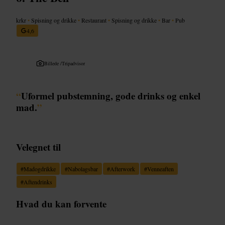
krkr
•
Spisning og drikke
•
Restaurant
•
Spisning og drikke
•
Bar
•
Pub
4,6
Billede /
Tripadvisor
“
Uformel pubstemning, gode drinks og enkel
mad.
”
Velegnet til
#
Madogdrikke
#
Nabolagsbar
#
Afterwork
#
Venneaften
#
Aftendrinks
Hvad du kan forvente