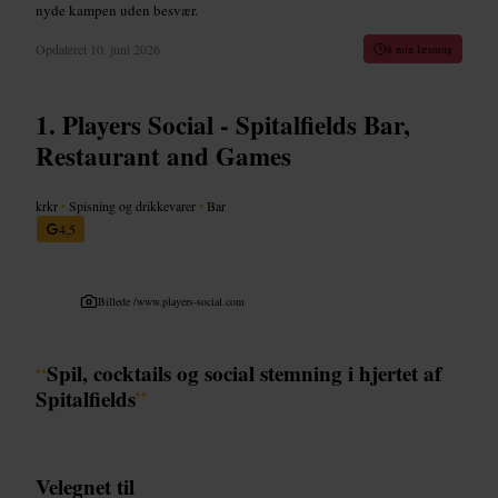
nyde kampen uden besvær.
Opdateret
10. juni 2026
8 min læsning
Players Social - Spitalfields Bar,
Restaurant and Games
krkr
•
Spisning og drikkevarer
•
Bar
4,5
Billede /
www.players-social.com
“
Spil, cocktails og social stemning i hjertet af
Spitalfields
”
Velegnet til