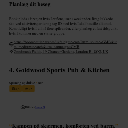
Planlæg dit besøg
Book plads i forvejen hvis I er flere, især i weekender. Brug lukkede
sko ved aktivitetspartier og tag ID med hvis I skal bestille alkohol.
Kom tidligt hvis I vil nå flere spilrunder, eller planlæg et fast tidspunkt
hvis I kommer med en større gruppe.
https://boombattlebar.com/uk/aldgate-east/?utm_source=GMB&ut
m_medium=search&utm_campaign=GMB
Goodman’s Fields, 19 Chaucer Gardens, London E1 8QG, UK
Goldwood Sports Pub & Kitchen
Spisning og drikke
•
Bar
4,8
3,5
Billede /
James G
“
Kampen på skærmen, komforten ved baren.
”