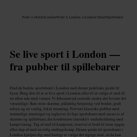
Billede /
Google AI
Point A Hotels
/
London
/
Point A London, Liverpool Street
/
Sportsbarer
Se live sport i London —
fra pubber til spillebarer
Find de bedste sportsbarer i London med denne praktiske guide til
byen. Brug den til at se live sport i London eller til at vælge et sted til
en aften ude med venner. Vi fokuserer på centrale steder, der leverer det
væsentlige: flere store skærme, pålidelig betjening ved bordet, godt
udsyn og en venlig, lokal stemning. Forvent klassiske pubber med
rummelige stueetager og taghaver, livlige sportsbarer med snesevis af
skærme og spillebarer, der kombinerer interaktiv underholdning med
kampvisning. Tag af sted til kampstart, reserver et bord til store opgør,
eller slap af med en rolig midtugekamp. Denne guide til sportsbarer i
London hjælper dig med hurtigt at vælge det rigtige sted, så du kan