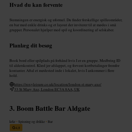
Hvad du kan forvente
Stemningen er energisk og uformel. Du finder forskellige spilleområder,
en bar med enkle drinks og et layout der inviterer til at mødes i små
grupper. Personalet hjælper med spil og koordinering af selskaber.
Planlæg dit besøg
Book bord eller spilplads på forhånd hvis I er en gruppe. Medbring ID
til alderskontrol. Klæd jer afslappet, og forvent kortbetalinger fremfor
kontanter. Aftal et mødested inde i lokalet, hvis I ankommer i flere
hold.
https://roxyleisure.co.uk/location/london-st-mary-axe/
33 St Mary Axe, London EC3A 8AA, UK
Boom Battle Bar Aldgate
krkr
•
Spisning og drikke
•
Bar
4,8