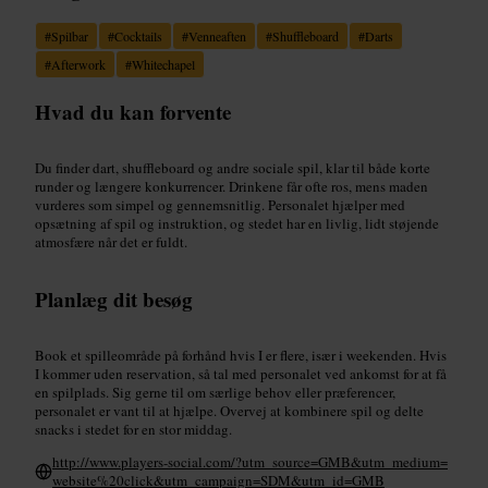
#
Spilbar
#
Cocktails
#
Venneaften
#
Shuffleboard
#
Darts
#
Afterwork
#
Whitechapel
Hvad du kan forvente
Du finder dart, shuffleboard og andre sociale spil, klar til både korte
runder og længere konkurrencer. Drinkene får ofte ros, mens maden
vurderes som simpel og gennemsnitlig. Personalet hjælper med
opsætning af spil og instruktion, og stedet har en livlig, lidt støjende
atmosfære når det er fuldt.
Planlæg dit besøg
Book et spilleområde på forhånd hvis I er flere, især i weekenden. Hvis
I kommer uden reservation, så tal med personalet ved ankomst for at få
en spilplads. Sig gerne til om særlige behov eller præferencer,
personalet er vant til at hjælpe. Overvej at kombinere spil og delte
snacks i stedet for en stor middag.
http://www.players-social.com/?utm_source=GMB&utm_medium=
website%20click&utm_campaign=SDM&utm_id=GMB