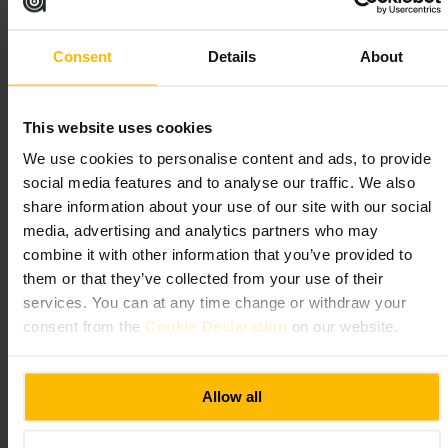
forretningsmøde eller en aften med venner.
https://www.sportlondon.com/goldwood?utm_source=google&utm
_medium=organic&utm_campaign=google+business+profile
Consent
Details
About
Three Tuns Aldgate
This website uses cookies
We use cookies to personalise content and ads, to provide
Spisning og drikke
•
Bar
social media features and to analyse our traffic. We also
4,5
4,5
share information about your use of our site with our social
media, advertising and analytics partners who may
Billede /
DesignMyNight
combine it with other information that you’ve provided to
them or that they’ve collected from your use of their
services. You can at any time change or withdraw your
“
En afslappet nabolagsbar i Aldgate med god
consent from the
Cookie Declaration
on our website.
stemning om aftenen.
”
Allow all
Velegnet til