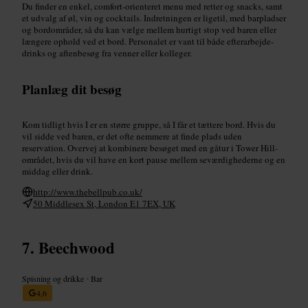
Du finder en enkel, comfort-orienteret menu med retter og snacks, samt
et udvalg af øl, vin og cocktails. Indretningen er ligetil, med barpladser
og bordområder, så du kan vælge mellem hurtigt stop ved baren eller
længere ophold ved et bord. Personalet er vant til både efterarbejde-
drinks og aftenbesøg fra venner eller kolleger.
Planlæg dit besøg
Kom tidligt hvis I er en større gruppe, så I får et tættere bord. Hvis du
vil sidde ved baren, er det ofte nemmere at finde plads uden
reservation. Overvej at kombinere besøget med en gåtur i Tower Hill-
området, hvis du vil have en kort pause mellem seværdighederne og en
middag eller drink.
http://www.thebellpub.co.uk/
50 Middlesex St, London E1 7EX, UK
Beechwood
Spisning og drikke
•
Bar
4,6