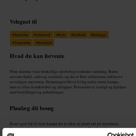
Velegnet til
#
Sportsbar
#
Afterwork
#
Byliv
#
Fodbold
#
Barhygge
#
Venneaften
#
Hurtigbid
Hvad du kan forvente
Flere skærme viser forskellige sportsbegivenheder samtidig. Baren
serverer fadøl, cider og cocktails, og der er flere siddezoner, inklusive
en roligere mezzanin. Stemningen bliver livlig under større kampe,
men er ellers komfortabel og afslappet. Personalet er venligt og hjælper
med bestillinger og anbefalinger.
Planlæg dit besøg
Kom i god tid til store kampe for at sikre en plads tæt på skærmene.
Hvis du vil have mere ro, søg mod mezzaninen. Bestil ved baren i
travle perioder. Perfekt til en hurtig øl efter arbejde, et uformelt