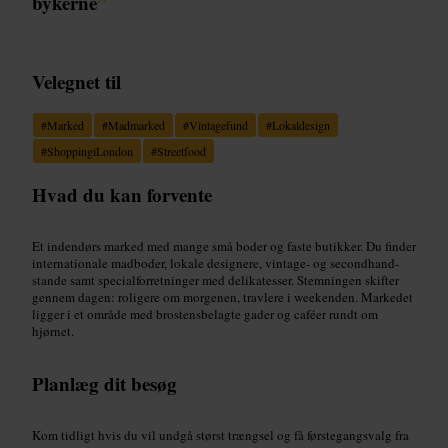
bykerne
”
Velegnet til
#
Marked
#
Madmarked
#
Vintagefund
#
Lokaldesign
#
ShoppingiLondon
#
Streetfood
Hvad du kan forvente
Et indendørs marked med mange små boder og faste butikker. Du finder
internationale madboder, lokale designere, vintage- og secondhand-
stande samt specialforretninger med delikatesser. Stemningen skifter
gennem dagen: roligere om morgenen, travlere i weekenden. Markedet
ligger i et område med brostensbelagte gader og caféer rundt om
hjørnet.
Planlæg dit besøg
Kom tidligt hvis du vil undgå størst trængsel og få førstegangsvalg fra