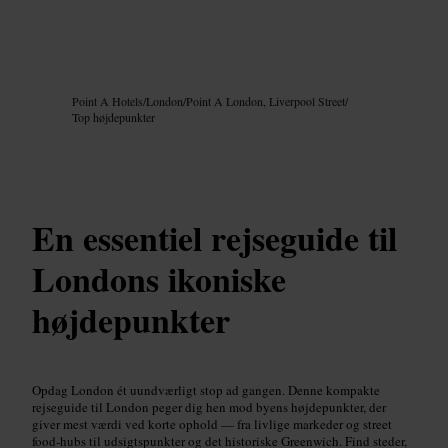
Billede /
Google AI
Point A Hotels
/
London
/
Point A London, Liverpool Street
/
Top højdepunkter
En essentiel rejseguide til
Londons ikoniske
højdepunkter
Opdag London ét uundværligt stop ad gangen. Denne kompakte
rejseguide til London peger dig hen mod byens højdepunkter, der
giver mest værdi ved korte ophold — fra livlige markeder og street
food-hubs til udsigtspunkter og det historiske Greenwich. Find steder,