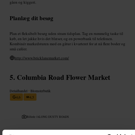
gåen og kiggeri.
Planlæg dit besøg
Plan et fleksibelt besøg uden stram tidsplan. Tag en rummelig taske til
køb, en let jakke hvis det blæser, og en powerbank til telefonen.
Kombinér markedsturen med en gåtur i kvarteret for at nå flere boder og
små caféer.
http://www.bricklanemarket.com/
Columbia Road Flower Market
Detailhandel
•
Blomsterbutik
4,6
4,5
Billede /
ALONG DUSTY ROADS