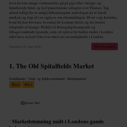
hvor du kan smage verdensretter, gå på jagt efter vintage- og
håndlavede fund, og nyd panoramiske udsigter over Thames. Tag
afsted tidligt for at undgå folkemængder, start dagen på et lokalt
marked, og slap af i en taghave om eftermiddagen. Hvert valg fortæller,
hvad du kan forvente, hvordan du kommer dertil, og det bedste
tidspunkt at besøge. Perfekt til førstegangsbesøgende og
tilbagevendende rejsende, som vil opleve de bedste steder i London
eller have en kort liste over must-see seværdigheder i London.
Opdateret
10. juni 2026
10 min læsning
The Old Spitalfields Market
Detailhandel
•
Føde- og drikkevarehandel
•
Bondemarked
4,6
4,5
Billede /
Web
“
Markedstemning midt i Londons gamle