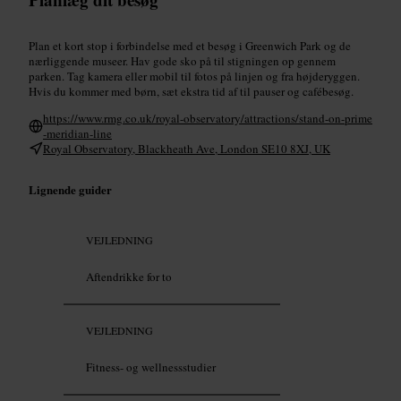
Plan et kort stop i forbindelse med et besøg i Greenwich Park og de
nærliggende museer. Hav gode sko på til stigningen op gennem
parken. Tag kamera eller mobil til fotos på linjen og fra højderyggen.
Hvis du kommer med børn, sæt ekstra tid af til pauser og cafébesøg.
https://www.rmg.co.uk/royal-observatory/attractions/stand-on-prime
-meridian-line
Royal Observatory, Blackheath Ave, London SE10 8XJ, UK
Lignende guider
VEJLEDNING
Aftendrikke for to
VEJLEDNING
Fitness- og wellnessstudier