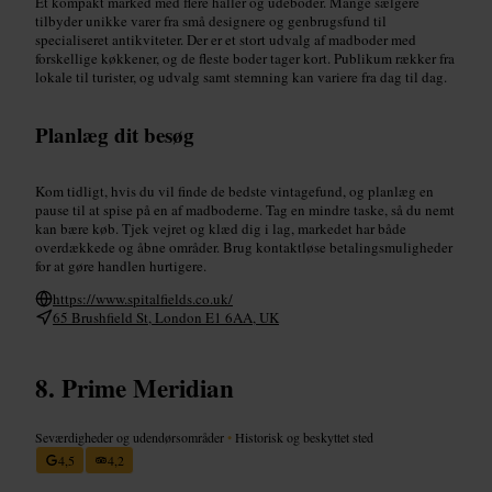
Et kompakt marked med flere haller og udeboder. Mange sælgere
tilbyder unikke varer fra små designere og genbrugsfund til
specialiseret antikviteter. Der er et stort udvalg af madboder med
forskellige køkkener, og de fleste boder tager kort. Publikum rækker fra
lokale til turister, og udvalg samt stemning kan variere fra dag til dag.
Planlæg dit besøg
Kom tidligt, hvis du vil finde de bedste vintagefund, og planlæg en
pause til at spise på en af madboderne. Tag en mindre taske, så du nemt
kan bære køb. Tjek vejret og klæd dig i lag, markedet har både
overdækkede og åbne områder. Brug kontaktløse betalingsmuligheder
for at gøre handlen hurtigere.
https://www.spitalfields.co.uk/
65 Brushfield St, London E1 6AA, UK
Prime Meridian
Seværdigheder og udendørsområder
•
Historisk og beskyttet sted
4,5
4,2