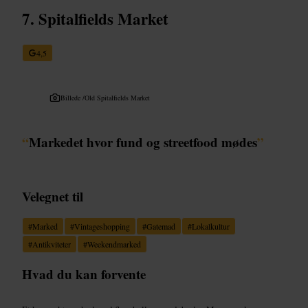
Spitalfields Market
4,5
Billede /
Old Spitalfields Market
“
Markedet hvor fund og streetfood mødes
”
Velegnet til
#
Marked
#
Vintageshopping
#
Gatemad
#
Lokalkultur
#
Antikviteter
#
Weekendmarked
Hvad du kan forvente