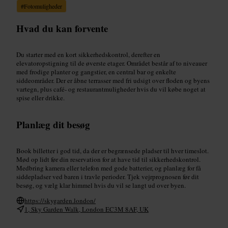
#
Fotomuligheder
Hvad du kan forvente
Du starter med en kort sikkerhedskontrol, derefter en
elevatoropstigning til de øverste etager. Området består af to niveauer
med frodige planter og gangstier, en central bar og enkelte
siddeområder. Der er åbne terrasser med fri udsigt over floden og byens
vartegn, plus café- og restaurantmuligheder hvis du vil købe noget at
spise eller drikke.
Planlæg dit besøg
Book billetter i god tid, da der er begrænsede pladser til hver timeslot.
Mød op lidt før din reservation for at have tid til sikkerhedskontrol.
Medbring kamera eller telefon med gode batterier, og planlæg for få
siddepladser ved baren i travle perioder. Tjek vejrprognosen før dit
besøg, og vælg klar himmel hvis du vil se langt ud over byen.
https://skygarden.london/
1, Sky Garden Walk, London EC3M 8AF, UK