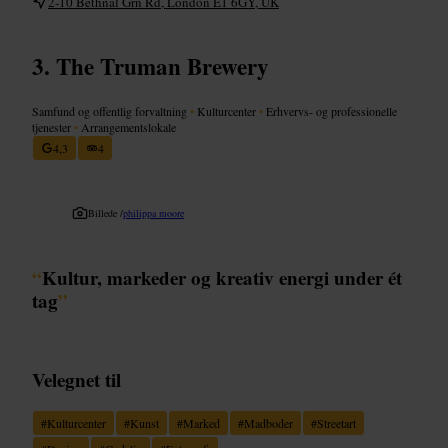
2-10 Bethnal Grn Rd, London E1 6GY, UK
The Truman Brewery
Samfund og offentlig forvaltning
•
Kulturcenter
•
Erhvervs- og professionelle
tjenester
•
Arrangementslokale
4,3
4
Billede /
philippa moore
“
Kultur, markeder og kreativ energi under ét
tag
”
Velegnet til
#
Kulturcenter
#
Kunst
#
Marked
#
Madboder
#
Streetart