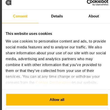
“
Farver og dufte samlet på ét gadehjørne.
”
Consent
Details
About
Velegnet til
#
Blomster
#
Marked
#
Londonliv
#
Bynatur
#
Fotomuligheder
This website uses cookies
#
Gåtur
We use cookies to personalise content and ads, to provide
Hvad du kan forvente
social media features and to analyse our traffic. We also
share information about your use of our site with our social
media, advertising and analytics partners who may
Du finder tætpakkede boder med sæsonens blomster, hurtige handlende
og en livlig, social stemning. Stå tæt på for at se blomsterbinding, tag
combine it with other information that you’ve provided to
dig tid til at sammenligne buketter, og forvent en blanding af
them or that they’ve collected from your use of their
professionelle sælgere og små planteentusiaster.
services. You can at any time change or withdraw your
consent from the
Cookie Declaration
on our website.
Planlæg dit besøg
Pak en bærepose eller taske til indkøb, tag behagelige sko på, og hav
Allow all
et lille kamera eller telefon klar til billeder. Hvis du overvejer at købe
planter, tænk på transport tilbage til dit overnatningssted, så planlæg