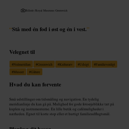
Billede /
Royal Museums Greenwich
“
Stå med én fod i øst og én i vest.
”
Velegnet til
#
Nulmeridian
#
Greenwich
#
Kulturarv
#
Udsigt
#
Familievenligt
#
Museer
#
Gåture
Hvad du kan forvente
Små udstillinger om tidsmåling og navigation. En tydelig
meridianlinje du kan gå på. Mulighed for gode fotoøjeblikke tæt på
kuplen og instrumenterne. En lille butik og cafémuligheder i
nærheden. Egnet til korte stop eller et hurtigt familieudflugtsmål.
Planlæg dit besøg