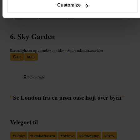
en let løsning til at bære dem.
Customize
https://columbiaroad.info/
Columbia Rd, London E2 7RG, UK
Sky Garden
Seværdigheder og udendørsområder
•
Andre udendørsområder
4,6
4,5
Billede /
Web
“
Se London fra en grøn oase højt over byen
”
Velegnet til
#
Udsigt
#
Londonfraoven
#
Byhave
#
Solnedgang
#
Byliv