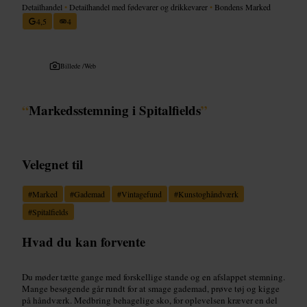
Detailhandel
•
Detailhandel med fødevarer og drikkevarer
•
Bondens Marked
4,5
4
Billede /
Web
“
Markedsstemning i Spitalfields
”
Velegnet til
#
Marked
#
Gademad
#
Vintagefund
#
Kunstoghåndværk
#
Spitalfields
Hvad du kan forvente
Du møder tætte gange med forskellige stande og en afslappet stemning.
Mange besøgende går rundt for at smage gademad, prøve tøj og kigge
på håndværk. Medbring behagelige sko, for oplevelsen kræver en del