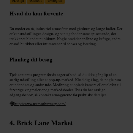
#
Design
#
Gadeliv
#
Fotografi
Hvad du kan forvente
Du møder en rå, industriel atmosfære med gårdrum og lange haller. Der
er kunstudstillinger, design- og vintageboder samt spisestande, der
trækker et blandet publikum. Nogle områder er åbne og luftige, andre
er små butikker eller intimscener til shows og foredrag.
Planlæg dit besøg
Tjek centerets program før du tager af sted, så du ikke går glip af en
særlig udstilling eller et pop-up-marked. Klæd dig i lag, da nogle rum
er indendørs og andre ude. Medbring et opladt kamera eller telefon til
farverige vægmalerier og markedsboder. Hvis du har særlige
adgangsbehov, så kontakt arrangørerne for praktiske detaljer.
http://www.trumanbrewery.com/
Brick Lane Market