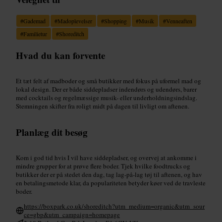
#
Gademad
#
Madoplevelser
#
Shopping
#
Musik
#
Venneaften
#
Familietur
#
Shoreditch
Hvad du kan forvente
Et tæt felt af madboder og små butikker med fokus på uformel mad og
lokal design. Der er både siddepladser indendørs og udendørs, barer
med cocktails og regelmæssige musik- eller underholdningsindslag.
Stemningen skifter fra roligt midt på dagen til livligt om aftenen.
Planlæg dit besøg
Kom i god tid hvis I vil have siddepladser, og overvej at ankomme i
mindre grupper for at prøve flere boder. Tjek hvilke foodtrucks og
butikker der er på stedet den dag, tag lag-på-lag tøj til aftenen, og hav
en betalingsmetode klar, da populariteten betyder køer ved de travleste
boder.
https://boxpark.co.uk/shoreditch?utm_medium=organic&utm_sour
ce=gbp&utm_campaign=homepage