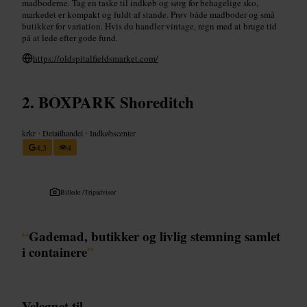
madboderne. Tag en taske til indkøb og sørg for behagelige sko,
markedet er kompakt og fuldt af stande. Prøv både madboder og små
butikker for variation. Hvis du handler vintage, regn med at bruge tid
på at lede efter gode fund.
https://oldspitalfieldsmarket.com/
BOXPARK Shoreditch
krkr
•
Detailhandel
•
Indkøbscenter
4,3
4
Billede /
Tripadvisor
“
Gademad, butikker og livlig stemning samlet
i containere
”
Velegnet til