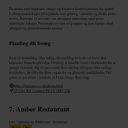
En menu med markante smage og kreative kombinationer, fra sprøde
kyllingepandekager til krydrede nasi goreng-varianter og friske poke-
bowls. Retterne er serveret i en afslappet atmosfære med pænt
indrettede lokaler. Personalet er vant til grupper og kan hjælpe med
allergier og plantebaserede ønsker.
Planlæg dit besøg
Kom til formiddag eller tidlig eftermiddag hvis du vil have den
klassiske brunchoplevelse. Overvej at bestille bord i weekender for at
undgå ventetid. Sig til personalet hvis du har allergier eller særlige
kostbehov, de tilbyder flere veganske og glutenfri muligheder. Del
gerne et par retter i selskab, så I kan smage flere ting.
https://lantana.co.uk/shoreditch
55 City Rd, London EC1Y 1HQ, UK
Amber Restaurant
krkr
•
Spisning og drikkevarer
•
Restaurant
4,7
5