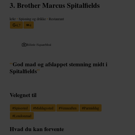
Brother Marcus Spitalfields
krkr
•
Spisning og drikke
•
Restaurant
4,7
4
Billede /
SquareMeal
“
God mad og afslappet stemning midt i
Spitalfields
”
Velegnet til
#
Spisested
#
Middagssted
#
Venneaften
#
Parmiddag
#
Londonmad
Hvad du kan forvente