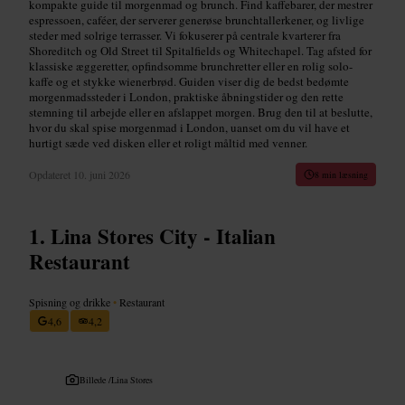
kompakte guide til morgenmad og brunch. Find kaffebarer, der mestrer
espressoen, caféer, der serverer generøse brunchtallerkener, og livlige
steder med solrige terrasser. Vi fokuserer på centrale kvarterer fra
Shoreditch og Old Street til Spitalfields og Whitechapel. Tag afsted for
klassiske æggeretter, opfindsomme brunchretter eller en rolig solo-
kaffe og et stykke wienerbrød. Guiden viser dig de bedst bedømte
morgenmadssteder i London, praktiske åbningstider og den rette
stemning til arbejde eller en afslappet morgen. Brug den til at beslutte,
hvor du skal spise morgenmad i London, uanset om du vil have et
hurtigt sæde ved disken eller et roligt måltid med venner.
Opdateret
10. juni 2026
8 min læsning
Lina Stores City - Italian
Restaurant
Spisning og drikke
•
Restaurant
4,6
4,2
Billede /
Lina Stores