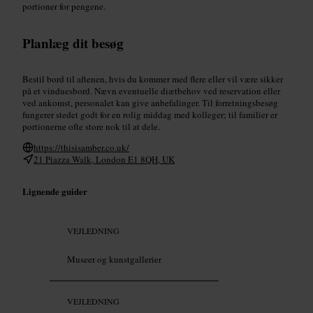
portioner for pengene.
Planlæg dit besøg
Bestil bord til aftenen, hvis du kommer med flere eller vil være sikker
på et vinduesbord. Nævn eventuelle diætbehov ved reservation eller
ved ankomst, personalet kan give anbefalinger. Til forretningsbesøg
fungerer stedet godt for en rolig middag med kolleger; til familier er
portionerne ofte store nok til at dele.
https://thisisamber.co.uk/
21 Piazza Walk, London E1 8QH, UK
Lignende guider
VEJLEDNING
Museer og kunstgallerier
VEJLEDNING