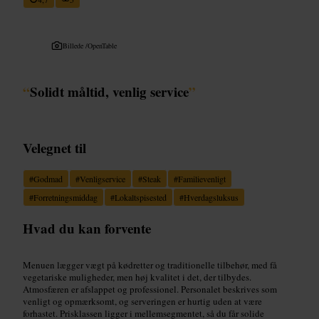
Billede /
OpenTable
“
Solidt måltid, venlig service
”
Velegnet til
#
Godmad
#
Venligservice
#
Steak
#
Familievenligt
#
Forretningsmiddag
#
Lokaltspisested
#
Hverdagsluksus
Hvad du kan forvente
Menuen lægger vægt på kødretter og traditionelle tilbehør, med få
vegetariske muligheder, men høj kvalitet i det, der tilbydes.
Atmosfæren er afslappet og professionel. Personalet beskrives som
venligt og opmærksomt, og serveringen er hurtig uden at være
forhastet. Prisklassen ligger i mellemsegmentet, så du får solide