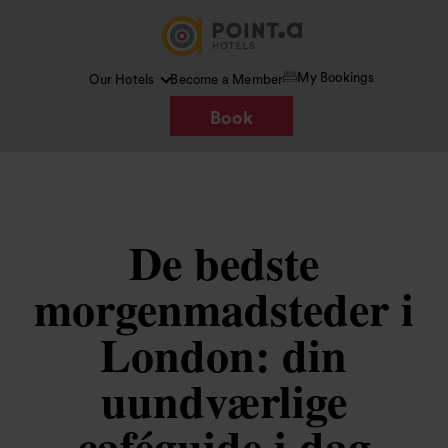
My Bookings
Our Hotels
Become a Member
Book
De bedste
morgenmadsteder i
London: din
uundværlige
caféguide i dag