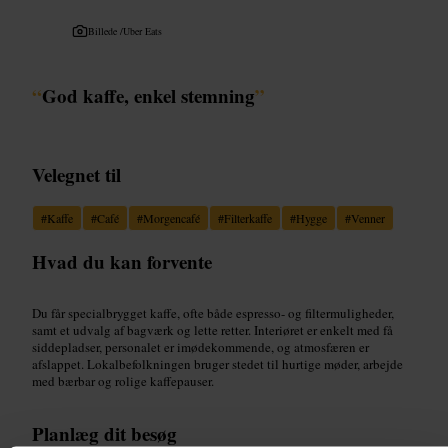
Billede /
Uber Eats
“
God kaffe, enkel stemning
”
Velegnet til
#
Kaffe
#
Café
#
Morgencafé
#
Filterkaffe
#
Hygge
#
Venner
Hvad du kan forvente
Du får specialbrygget kaffe, ofte både espresso- og filtermuligheder,
samt et udvalg af bagværk og lette retter. Interiøret er enkelt med få
siddepladser, personalet er imødekommende, og atmosfæren er
afslappet. Lokalbefolkningen bruger stedet til hurtige møder, arbejde
med bærbar og rolige kaffepauser.
Planlæg dit besøg