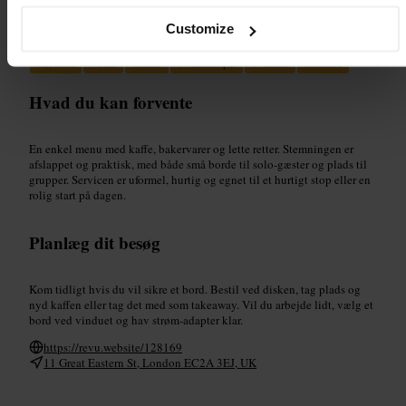
Velegnet til
Customize
#
Brunch
#
Cafe
#
Kaffe
#
Whitechapel
#
Venner
#
Familie
Hvad du kan forvente
En enkel menu med kaffe, bakervarer og lette retter. Stemningen er
afslappet og praktisk, med både små borde til solo-gæster og plads til
grupper. Servicen er uformel, hurtig og egnet til et hurtigt stop eller en
rolig start på dagen.
Planlæg dit besøg
Kom tidligt hvis du vil sikre et bord. Bestil ved disken, tag plads og
nyd kaffen eller tag det med som takeaway. Vil du arbejde lidt, vælg et
bord ved vinduet og hav strøm-adapter klar.
https://revu.website/128169
11 Great Eastern St, London EC2A 3EJ, UK