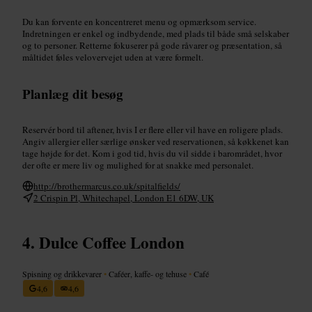
Du kan forvente en koncentreret menu og opmærksom service.
Indretningen er enkel og indbydende, med plads til både små selskaber
og to personer. Retterne fokuserer på gode råvarer og præsentation, så
måltidet føles velovervejet uden at være formelt.
Planlæg dit besøg
Reservér bord til aftener, hvis I er flere eller vil have en roligere plads.
Angiv allergier eller særlige ønsker ved reservationen, så køkkenet kan
tage højde for det. Kom i god tid, hvis du vil sidde i barområdet, hvor
der ofte er mere liv og mulighed for at snakke med personalet.
http://brothermarcus.co.uk/spitalfields/
2 Crispin Pl, Whitechapel, London E1 6DW, UK
Dulce Coffee London
Spisning og drikkevarer
•
Caféer, kaffe- og tehuse
•
Café
4,6
4,6