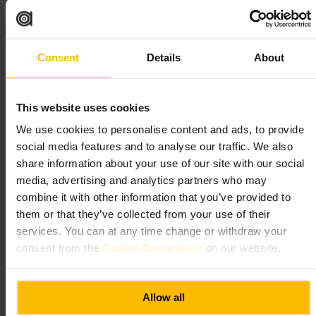
Kom tidligt på morgenen hvis du vil sikre et sted at sidde. Bestil en
filter- eller espressovariant for at smage husets profil, og suppler med et
frisk bagværk. Medbring evt. hovedtelefoner hvis du planlægger at
Consent
Details
About
arbejde, og forvent begrænset plads til større grupper.
http://www.dulcecoffeeandkitchen.com/
86 Whitechapel High St, London E1 7QX, UK
This website uses cookies
We use cookies to personalise content and ads, to provide
Savoy Cafe & Kitchen
social media features and to analyse our traffic. We also
share information about your use of our site with our social
Spisning og drikke
•
Caféer, kaffe- og tehuse
•
Café
media, advertising and analytics partners who may
4,6
4,5
combine it with other information that you’ve provided to
them or that they’ve collected from your use of their
services. You can at any time change or withdraw your
Billede /
Savoy Cafe & Kitchen
consent from the
Cookie Declaration
on our website.
“
Kaffepauser og enkel brunch i Whitechapel
”
Allow all