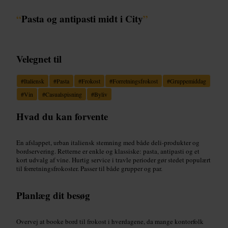
“
Pasta og antipasti midt i City
”
Velegnet til
#
Italiensk
#
Pasta
#
Frokost
#
Forretningsfrokost
#
Gruppemiddag
#
Vin
#
Casualspisning
#
Byliv
Hvad du kan forvente
En afslappet, urban italiensk stemning med både deli-produkter og
bordservering. Retterne er enkle og klassiske: pasta, antipasti og et
kort udvalg af vine. Hurtig service i travle perioder gør stedet populært
til forretningsfrokoster. Passer til både grupper og par.
Planlæg dit besøg
Overvej at booke bord til frokost i hverdagene, da mange kontorfolk