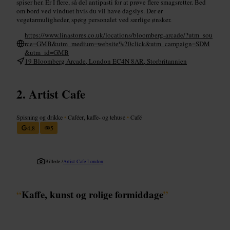
spiser her. Er I flere, så del antipasti for at prøve flere smagsretter. Bed
om bord ved vinduet hvis du vil have dagslys. Der er
vegetarmuligheder, spørg personalet ved særlige ønsker.
https://www.linastores.co.uk/locations/bloomberg-arcade/?utm_sou
rce=GMB&utm_medium=website%20click&utm_campaign=SDM
&utm_id=GMB
19 Bloomberg Arcade, London EC4N 8AR, Storbritannien
Artist Cafe
Spisning og drikke
•
Caféer, kaffe- og tehuse
•
Café
4,8
5
Billede /
Artist Cafe London
“
Kaffe, kunst og rolige formiddage
”