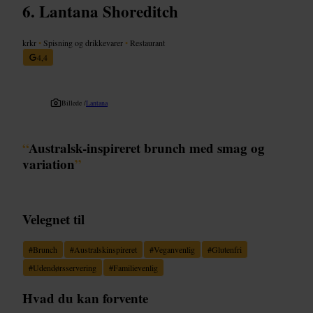
Lantana Shoreditch
krkr
•
Spisning og drikkevarer
•
Restaurant
4,4
Billede /
Lantana
“
Australsk-inspireret brunch med smag og
variation
”
Velegnet til
#
Brunch
#
Australskinspireret
#
Veganvenlig
#
Glutenfri
#
Udendørsservering
#
Familievenlig
Hvad du kan forvente