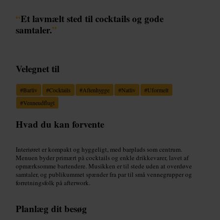
“
Et lavmælt sted til cocktails og gode
samtaler.
”
Velegnet til
#
Barliv
#
Cocktails
#
Aftenhygge
#
Natliv
#
Uformelt
#
Venneudflugt
Hvad du kan forvente
Interiøret er kompakt og hyggeligt, med barplads som centrum.
Menuen byder primært på cocktails og enkle drikkevarer, lavet af
opmærksomme bartendere. Musikken er til stede uden at overdøve
samtaler, og publikummet spænder fra par til små vennegrupper og
forretningsfolk på afterwork.
Planlæg dit besøg