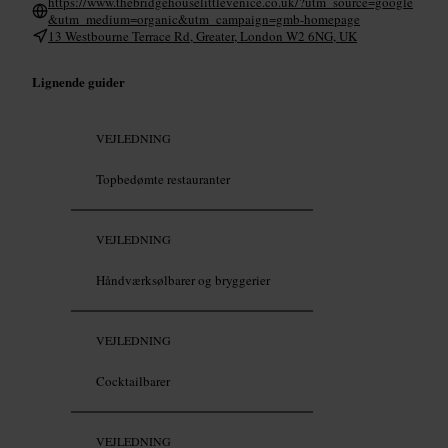
https://www.thebridgehouselittlevenice.co.uk/?utm_source=google
&utm_medium=organic&utm_campaign=gmb-homepage
13 Westbourne Terrace Rd, Greater, London W2 6NG, UK
Lignende guider
VEJLEDNING
Topbedømte restauranter
VEJLEDNING
Håndværksølbarer og bryggerier
VEJLEDNING
Cocktailbarer
VEJLEDNING