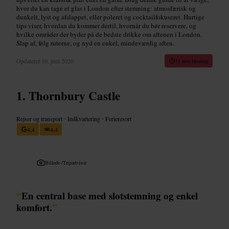
hvor du kan tage et glas i London efter stemning: atmosfærisk og
dunkelt, lyst og afslappet, eller poleret og cocktailfokuseret. Hurtige
tips viser, hvordan du kommer dertil, hvornår du bør reservere, og
hvilke områder der byder på de bedste drikke om aftenen i London.
Slap af, følg ruterne, og nyd en enkel, mindeværdig aften.
Opdateret
10. juni 2026
11 min læsning
Thornbury Castle
Rejser og transport
•
Indkvartering
•
Ferieresort
4,4
4,4
Billede /
Tripadvisor
“
En central base med slotstemning og enkel
komfort.
”