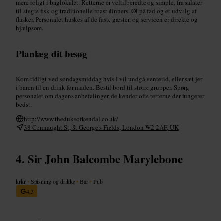
mere roligt i baglokalet. Retterne er veltilberedte og simple, fra salater
til stegte fisk og traditionelle roast dinners. Øl på fad og et udvalg af
flasker. Personalet huskes af de faste gæster, og servicen er direkte og
hjælpsom.
Planlæg dit besøg
Kom tidligt ved søndagsmiddag hvis I vil undgå ventetid, eller sæt jer
i baren til en drink før maden. Bestil bord til større grupper. Spørg
personalet om dagens anbefalinger, de kender ofte retterne der fungerer
bedst.
http://www.thedukeofkendal.co.uk/
38 Connaught St, St George's Fields, London W2 2AF, UK
Sir John Balcombe Marylebone
krkr
•
Spisning og drikke
•
Bar
•
Pub
4,3