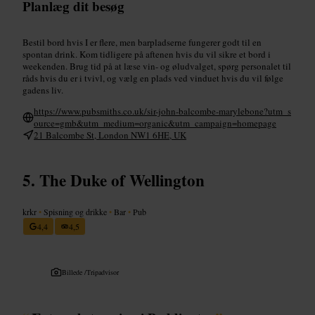
Planlæg dit besøg
Bestil bord hvis I er flere, men barpladserne fungerer godt til en
spontan drink. Kom tidligere på aftenen hvis du vil sikre et bord i
weekenden. Brug tid på at læse vin- og øludvalget, spørg personalet til
råds hvis du er i tvivl, og vælg en plads ved vinduet hvis du vil følge
gadens liv.
https://www.pubsmiths.co.uk/sir-john-balcombe-marylebone?utm_s
ource=gmb&utm_medium=organic&utm_campaign=homepage
21 Balcombe St, London NW1 6HE, UK
The Duke of Wellington
krkr
•
Spisning og drikke
•
Bar
•
Pub
4,4
4,5
Billede /
Tripadvisor