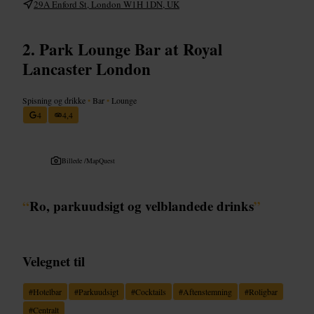
29A Enford St, London W1H 1DN, UK
Park Lounge Bar at Royal
Lancaster London
Spisning og drikke
•
Bar
•
Lounge
4
4,4
Billede /
MapQuest
“
Ro, parkuudsigt og velblandede drinks
”
Velegnet til
#
Hotelbar
#
Parkuudsigt
#
Cocktails
#
Aftenstemning
#
Roligbar
#
Centralt