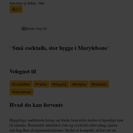
Spisning og drikke
•
Bar
4,7
Billede /
Yelp UK
“
Små cocktails, stor hygge i Marylebone
”
Velegnet til
#
Cocktailbar
#
Vinbar
#
Hyggelig
#
Roligbar
#
Dateaften
#
Marylebone
Hvad du kan forvente
Hyggelige, møblerede kroge og bløde lænestole skaber et hjemligt rum
til samtale. Personalet anbefaler vine og cocktails efter smag, ejeren
står bag flere af signaturdrinksene. Stedet er kompakt, så forvent en