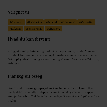
Velegnet til
#
Gastropub
#
Paddington
#
Pubmad
#
Aftensmad
#
Venneaften
#
Lokalbar
#
Familievenlig
#
Afterwork
Hvad du kan forvente
Rolig, uformel pubstemning med både barpladser og borde. Menuen
blander klassiske pubretter med opdaterede, sæsonbetonede varianter.
Fokus på gode råvarer og en kort vin- og ølmenu. Service er effektiv og
afslappet.
Planlæg dit besøg
Bestil bord til større grupper, ellers kan du finde plads i baren til en
hurtig drink. Klæd dig afslappet. Kom for middag eller en afslappet
efter-jobbet-øltur. Tjek hvis du har særlige diætønsker, så køkkenet kan
hjælpe.