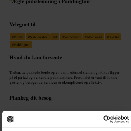
“
Ægte pubstemning i Paddington
”
Velegnet til
#
Publiv
#
Nabolagsbar
#
øl
#
Venneaften
#
Aftensmad
#
Solotid
#
Paddington
Hvad du kan forvente
Træbar, tætpakkede borde og en varm, uformel stemning. Fokus ligger
på øl på fad og velkendte pubklassikere. Personalet er vant til lokale
gæster og besøgende, servicen er ukompliceret og effektiv.
Planlæg dit besøg
Kom for en øl og noget enkelt at spise. Sid ved baren for lokal snak og
hurtigt serveret drikke. Reservér kun hvis I er en større gruppe. Brug
pubben som stop før eller efter en gåtur i kvarteret.