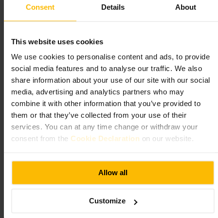
http://thedukew1h.co.uk/
Consent
Details
About
94A Crawford St, London W1H 2HQ, UK
The Warwick Castle
This website uses cookies
We use cookies to personalise content and ads, to provide
krkr
•
Spisning og drikke
•
Bar
•
Pub
social media features and to analyse our traffic. We also
4,3
4
share information about your use of our site with our social
media, advertising and analytics partners who may
combine it with other information that you’ve provided to
Billede /
- Pub Gallery
them or that they’ve collected from your use of their
services. You can at any time change or withdraw your
“
En venlig, klassisk pub med afslappet
consent from the
Cookie Declaration
on our website.
stemning.
”
Allow all
Velegnet til
Customize
#
Lokalpub
#
Aftendrik
#
Vennehygge
#
Afterwork
#
Pubmad