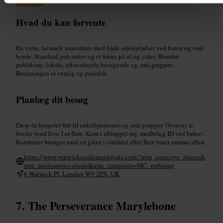
#
Casual
Hvad du kan forvente
En varm, lavmælt atmosfære med både siddepladser ved baren og små
borde. Standard pub-retter og et fokus på øl og cider. Blandet
publikum: lokale, efter-arbejde besøgende og små grupper.
Betjeningen er venlig og praktisk.
Planlæg dit besøg
Drop-in fungerer fint til enkeltpersoner og små grupper. Overvej at
booke bord hvis I er flere. Kom i afslappet tøj, medbring ID ved behov.
Kombiner besøget med en gåtur i området eller flere barer samme aften.
https://www.warwickcastlemaidavale.com/?utm_source=g_places&
utm_medium=locations&utm_campaign=MC_pubpage
6 Warwick Pl, London W9 2PX, UK
The Perseverance Marylebone