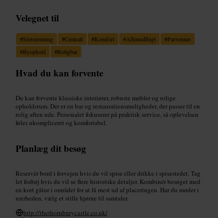
Velegnet til
#
Slotstemning
#
Centralt
#
Komfort
#
Aftenudflugt
#
Parvenner
#
Byophold
#
Roligbar
Hvad du kan forvente
Du kan forvente klassiske interiører, robuste møbler og rolige
opholdsrum. Der er en bar og restaurationsmuligheder, der passer til en
rolig aften ude. Personalet fokuserer på praktisk service, så oplevelsen
føles ukompliceret og komfortabel.
Planlæg dit besøg
Reservér bord i forvejen hvis du vil spise eller drikke i spisestedet. Tag
let fodtøj hvis du vil se flere historiske detaljer. Kombinér besøget med
en kort gåtur i området for at få mest ud af placeringen. Har du møder i
nærheden, vælg et stille hjørne til samtaler.
http://thethornburycastle.co.uk/