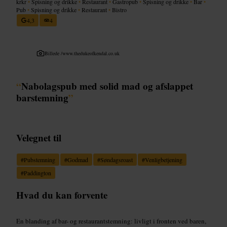
krkr
•
Spisning og drikke
•
Restaurant
•
Gastropub
•
Spisning og drikke
•
Bar
•
Pub
•
Spisning og drikke
•
Restaurant
•
Bistro
4,3
4
Billede /
www.thedukeofkendal.co.uk
“
Nabolagspub med solid mad og afslappet
barstemning
”
Velegnet til
#
Pubstemning
#
Godmad
#
Søndagsroast
#
Venligbetjening
#
Paddington
Hvad du kan forvente
En blanding af bar- og restaurantstemning: livligt i fronten ved baren,