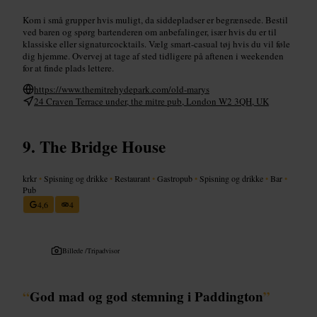
Kom i små grupper hvis muligt, da siddepladser er begrænsede. Bestil
ved baren og spørg bartenderen om anbefalinger, især hvis du er til
klassiske eller signaturcocktails. Vælg smart-casual tøj hvis du vil føle
dig hjemme. Overvej at tage af sted tidligere på aftenen i weekenden
for at finde plads lettere.
https://www.themitrehydepark.com/old-marys
24 Craven Terrace under, the mitre pub, London W2 3QH, UK
The Bridge House
krkr
•
Spisning og drikke
•
Restaurant
•
Gastropub
•
Spisning og drikke
•
Bar
•
Pub
4,6
4
Billede /
Tripadvisor
“
God mad og god stemning i Paddington
”