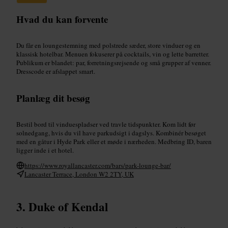
Hvad du kan forvente
Du får en loungestemning med polstrede sæder, store vinduer og en
klassisk hotelbar. Menuen fokuserer på cocktails, vin og lette barretter.
Publikum er blandet: par, forretningsrejsende og små grupper af venner.
Dresscode er afslappet smart.
Planlæg dit besøg
Bestil bord til vinduespladser ved travle tidspunkter. Kom lidt før
solnedgang, hvis du vil have parkudsigt i dagslys. Kombinér besøget
med en gåtur i Hyde Park eller et møde i nærheden. Medbring ID, baren
ligger inde i et hotel.
https://www.royallancaster.com/bars/park-lounge-bar/
Lancaster Terrace, London W2 2TY, UK
Duke of Kendal