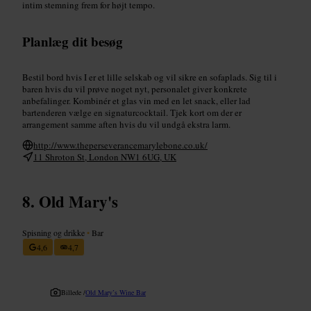
intim stemning frem for højt tempo.
Planlæg dit besøg
Bestil bord hvis I er et lille selskab og vil sikre en sofaplads. Sig til i
baren hvis du vil prøve noget nyt, personalet giver konkrete
anbefalinger. Kombinér et glas vin med en let snack, eller lad
bartenderen vælge en signaturcocktail. Tjek kort om der er
arrangement samme aften hvis du vil undgå ekstra larm.
http://www.theperseverancemarylebone.co.uk/
11 Shroton St, London NW1 6UG, UK
Old Mary's
Spisning og drikke
•
Bar
4,6
4,7
Billede /
Old Mary’s Wine Bar