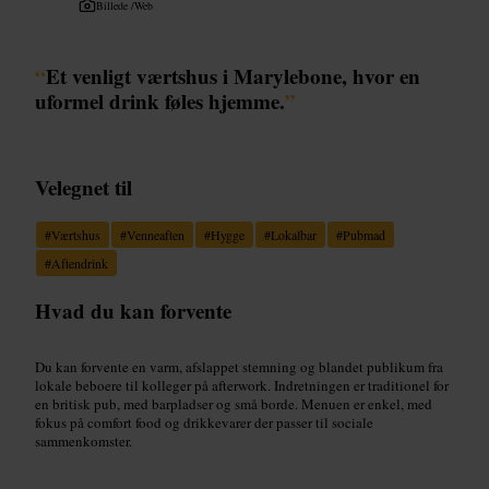
Billede /
Web
“
Et venligt værtshus i Marylebone, hvor en
uformel drink føles hjemme.
”
Velegnet til
#
Værtshus
#
Venneaften
#
Hygge
#
Lokalbar
#
Pubmad
#
Aftendrink
Hvad du kan forvente
Du kan forvente en varm, afslappet stemning og blandet publikum fra
lokale beboere til kolleger på afterwork. Indretningen er traditionel for
en britisk pub, med barpladser og små borde. Menuen er enkel, med
fokus på comfort food og drikkevarer der passer til sociale
sammenkomster.