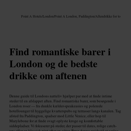
Billede /
Google AI
Point A Hotels
/
London
/
Point A London, Paddington
/
Aftendrikke for to
Find romantiske barer i
London og de bedste
drikke om aftenen
Denne guide til Londons natteliv hjælper par med at finde intime
steder til en afslappet aften. Find romantiske barer, som besøgende i
London roser — fra dunkle kælder-speakeasies og polerede
hotellounger til hyggelige kvarterspubs og terrasser langs kanalen. Tag
afsted fra Paddington, spadser mod Little Venice, eller hop til
Marylebone for at finde svagt oplyste kroge og komfortable
siddepladser. Vi fokuserer på steder, der passer til dates, rolige catch-
ups eller en klassisk pint efter en gåtur. Brug denne guide til at vælge,