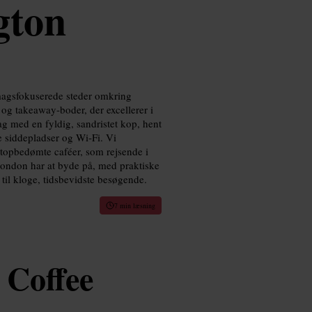
gton
smagsfokuserede steder omkring
og takeaway-boder, der excellerer i
g med en fyldig, sandristet kop, hent
e siddepladser og Wi‑Fi. Vi
topbedømte caféer, som rejsende i
London har at byde på, med praktiske
til kloge, tidsbevidste besøgende.
7 min læsning
 Coffee