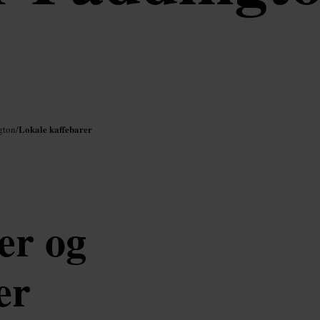
Lokale kaffebarer
gton
/
er og
er