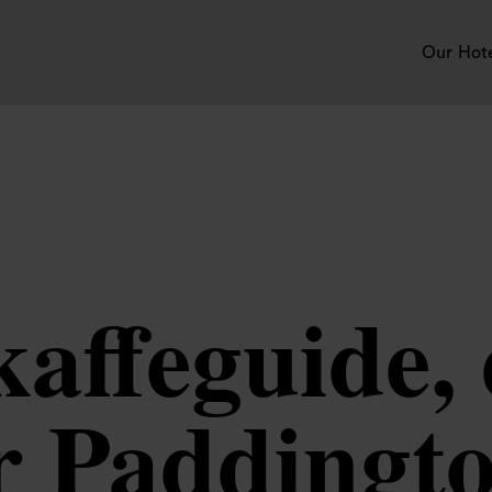
Our Hot
affeguide, 
r Paddingto