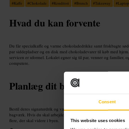
#
Kaffe
#
Chokolade
#
Konditori
#
Brunch
#
Takeaway
#
Laptop
Hvad du kan forvente
Du får specialkaffe og varme chokoladedrikke samt friskbagte søde
par siddepladser og en disk med chokoladevarer til køb med hjem. 
servicen er uformel. Lokalet egner sig til par, venner og familier, 
computere.
Planlæg dit besøg
Consent
Bestil deres signaturdrik og vælg et vinduesbord hvis du vil sidde n
bagværk. Hvis du skal arbejde, medbring en powerbank; strømudtag
flere, der skal videre i byen.
This website uses cookies