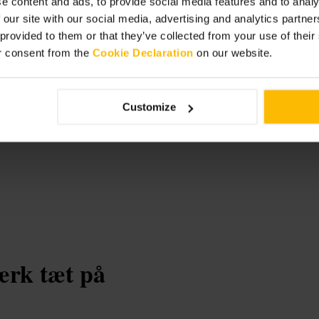
e content and ads, to provide social media features and to analy
 our site with our social media, advertising and analytics partn
 provided to them or that they’ve collected from your use of thei
r consent from the
Cookie Declaration
on our website.
aker Street
Customize
ærk tæt på