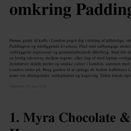
omkring Paddin
Denne guide til kaffe i London peger dig i retning af pålidelige, 
Paddington og nærliggende kvarterer. Find små uafhængige steder 
velbryggede espressoer og gennemarbejdede filterbryg. Start din da
en hurtig takeaway mellem togene, eller slap af med laptop-venlig
fremhæver skjulte perler og unikke caféer i London, sammen med 
London stoler på. Brug guiden til at opdage de bedste kaffebarer 
noter om åbningstider, siddepladser og kagevalg. Enkle lokale tips 
Opdateret
10. juni 2026
Myra Chocolate &