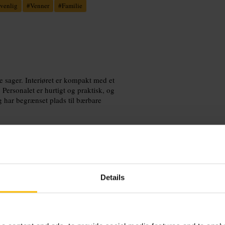
venlig
#
Venner
#
Familie
 sager. Interiøret er kompakt med et
Personalet er hurtigt og praktisk, og
og har begrænset plads til bærbare
Details
ed. Kom tidligt for størst udvalg af
 er få. Overvej takeaway hvis I er