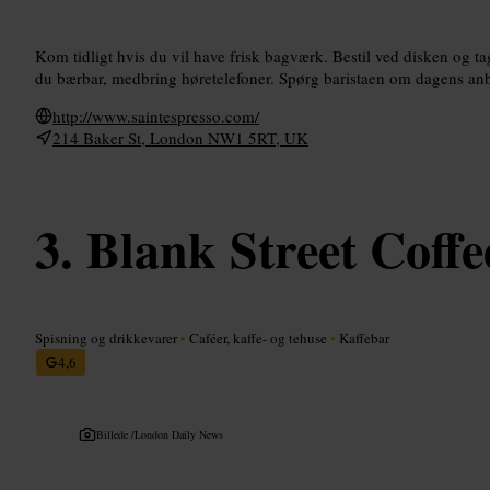
Kom tidligt hvis du vil have frisk bagværk. Bestil ved disken og t
du bærbar, medbring høretelefoner. Spørg baristaen om dagens anb
http://www.saintespresso.com/
214 Baker St, London NW1 5RT, UK
Blank Street Coffe
Spisning og drikkevarer
•
Caféer, kaffe- og tehuse
•
Kaffebar
4,6
Billede /
London Daily News