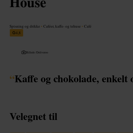
House
Spisning og drikke
•
Caféer, kaffe- og tehuse
•
Café
4,8
Billede /
Deliveroo
“
Kaffe og chokolade, enkelt 
Velegnet til