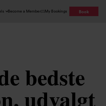
els
Become a Member
My Bookings
Book
de bedste
n, udvalgt