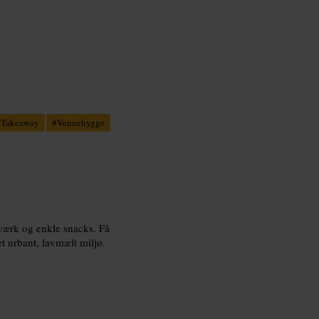
#
Takeaway
#
Vennehygge
agværk og enkle snacks. Få
et urbant, lavmælt miljø.