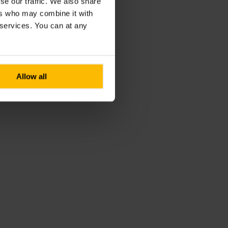
se our traffic. We also share
ers who may combine it with
r services. You can at any
Allow all