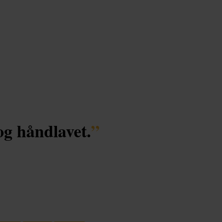
og håndlavet.
”