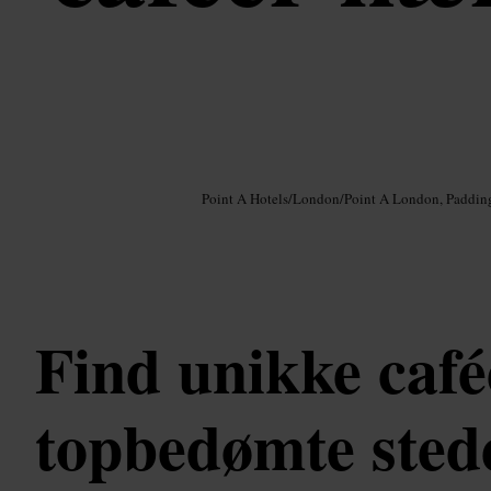
Billede /
Google AI
Point A Hotels
/
London
/
Point A London, Paddin
Find unikke café
topbedømte sted