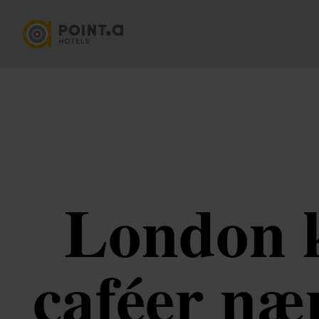
London k
caféer næ