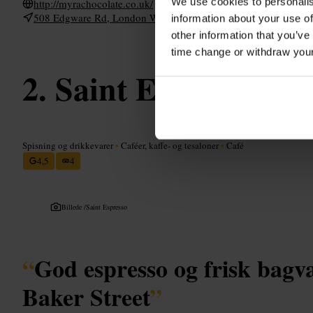
We use cookies to personalis
http://myrachocolate.co.uk/
508 Edgware Rd, London W2 1EJ, UK
information about your use of
other information that you’ve
time change or withdraw you
Saint Espresso - B
Spisning og drikkevarer
•
Caféer, kaffe- og tesaloner
•
Café
4,5
4
Billede /
Saint Espresso
“
God espresso og frisk bagv
Baker Street
”