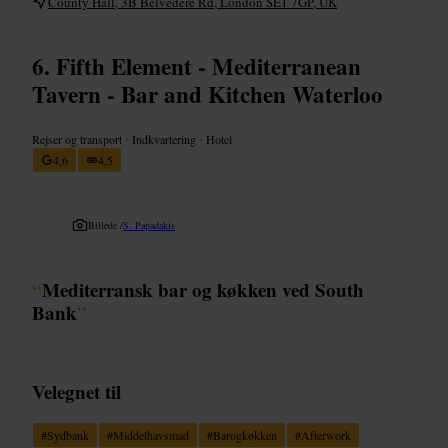
County Hall, 3B Belvedere Rd, London SE1 7GP, UK
Fifth Element - Mediterranean
Tavern - Bar and Kitchen Waterloo
Rejser og transport
•
Indkvartering
•
Hotel
4,6
4,5
Billede /
S. Papadakis
“
Mediterransk bar og køkken ved South
Bank
”
Velegnet til
#
Sydbank
#
Middelhavsmad
#
Barogkøkken
#
Afterwork