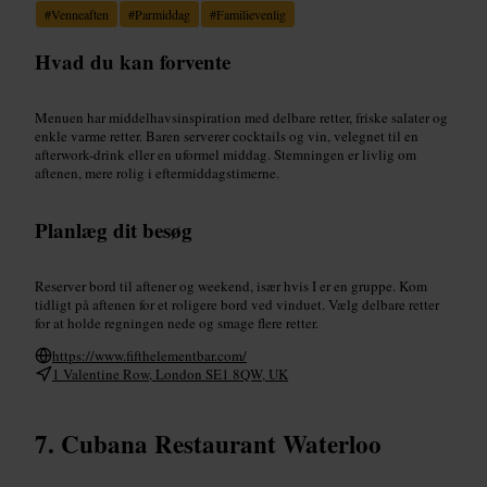
#
Venneaften
#
Parmiddag
#
Familievenlig
Hvad du kan forvente
Menuen har middelhavsinspiration med delbare retter, friske salater og
enkle varme retter. Baren serverer cocktails og vin, velegnet til en
afterwork-drink eller en uformel middag. Stemningen er livlig om
aftenen, mere rolig i eftermiddagstimerne.
Planlæg dit besøg
Reserver bord til aftener og weekend, især hvis I er en gruppe. Kom
tidligt på aftenen for et roligere bord ved vinduet. Vælg delbare retter
for at holde regningen nede og smage flere retter.
https://www.fifthelementbar.com/
1 Valentine Row, London SE1 8QW, UK
Cubana Restaurant Waterloo