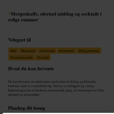
“
Morgenkaffe, uformel middag og cocktails i
rolige rammer
”
Velegnet til
#
Bar
#
Restaurant
#
Aftensmad
#
Venneaften
#
Hyggestemning
#
Forretningsmøde
#
Cocktail
Hvad du kan forvente
Du kan forvente en enkel menu med retter til deling og klassiske
barretter samt et cocktailudvalg. Service er afslappet og venlig.
Indretningen har et moderne, kunstnerisk præg, så stemningen er både
uformel og gennemført.
Planlæg dit besøg