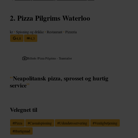
Pizza Pilgrims Waterloo
kr
•
Spisning og drikke
•
Restaurant
•
Pizzeria
4,8
4,3
Billede /
Pizza Pilgrims - Teamtailor
“
Neapolitansk pizza, sprosset og hurtig
service
”
Velegnet til
#
Pizza
#
Casualspisning
#
Udendørsservering
#
Venligbetjening
#
Hurtigmad