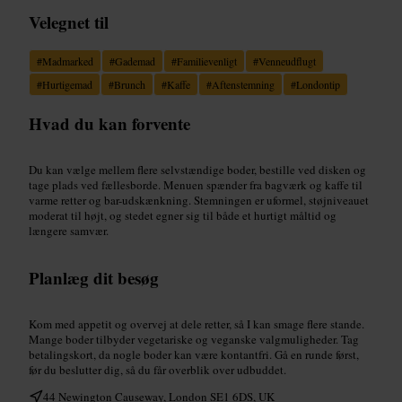
Velegnet til
#
Madmarked
#
Gademad
#
Familievenligt
#
Venneudflugt
#
Hurtigemad
#
Brunch
#
Kaffe
#
Aftenstemning
#
Londontip
Hvad du kan forvente
Du kan vælge mellem flere selvstændige boder, bestille ved disken og
tage plads ved fællesborde. Menuen spænder fra bagværk og kaffe til
varme retter og bar-udskænkning. Stemningen er uformel, støjniveauet
moderat til højt, og stedet egner sig til både et hurtigt måltid og
længere samvær.
Planlæg dit besøg
Kom med appetit og overvej at dele retter, så I kan smage flere stande.
Mange boder tilbyder vegetariske og veganske valgmuligheder. Tag
betalingskort, da nogle boder kan være kontantfri. Gå en runde først,
før du beslutter dig, så du får overblik over udbuddet.
44 Newington Causeway, London SE1 6DS, UK