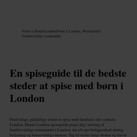
Billede /
Google AI
Point A Hotels
/
London
/
Point A London, Westminster
/
Familievenlige restauranter
En spiseguide til de bedste
steder at spise med børn i
London
Find rolige, pålidelige steder at spise med familien i det centrale
London. Denne London-spiseguide peger dig i retning af
familievenlige restauranter i London, der afvejer beliggenhed, hurtig
betjening og børnevenlige menuer. Tag til steder langs floden og travle