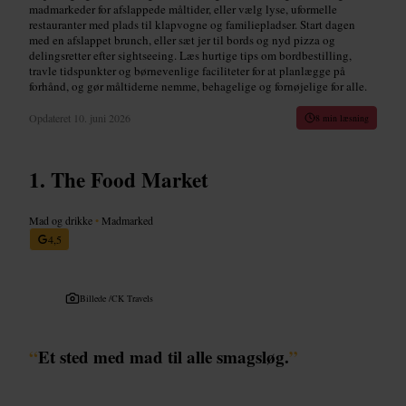
madmarkeder for afslappede måltider, eller vælg lyse, uformelle
restauranter med plads til klapvogne og familiepladser. Start dagen
med en afslappet brunch, eller sæt jer til bords og nyd pizza og
delingsretter efter sightseeing. Læs hurtige tips om bordbestilling,
travle tidspunkter og børnevenlige faciliteter for at planlægge på
forhånd, og gør måltiderne nemme, behagelige og fornøjelige for alle.
Opdateret
10. juni 2026
8 min læsning
The Food Market
Mad og drikke
•
Madmarked
4,5
Billede /
CK Travels
“
Et sted med mad til alle smagsløg.
”