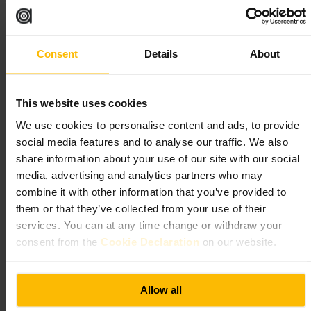
Bestil bord ved større grupper, ellers er et spontant besøg ofte muligt.
Ankom tidligt, hvis du foretrækker roligere omgivelser. Spørg
personalet om dagens anbefalinger, hvis du vil have hurtig vejledning
til mad og drikke.
Consent
Details
About
https://artyardbarandkitchen.com/
2 Blackfriars Rd, London SE1 9JU, UK
This website uses cookies
Locale Southbank
We use cookies to personalise content and ads, to provide
social media features and to analyse our traffic. We also
share information about your use of our site with our social
krkr
•
Spisning og drikke
•
Restaurant
•
Italiensk restaurant
media, advertising and analytics partners who may
4,1
4,5
combine it with other information that you’ve provided to
them or that they’ve collected from your use of their
Billede /
services. You can at any time change or withdraw your
consent from the
Cookie Declaration
on our website.
“
Italiensk komfort på South Bank
”
Allow all