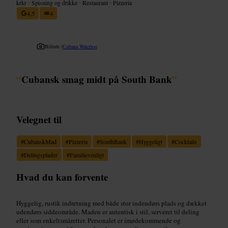
krkr
•
Spisning og drikke
•
Restaurant
•
Pizzeria
4,5
4
Billede /
Cubana Waterloo
“
Cubansk smag midt på South Bank
”
Velegnet til
#
CubanskMad
#
Pizzeria
#
SouthBank
#
Hyggeligt
#
Cocktails
#
Delingsplader
#
Familievenligt
Hvad du kan forvente
Hyggelig, rustik indretning med både stor indendørs plads og dækket
udendørs siddeområde. Maden er autentisk i stil, serveret til deling
eller som enkeltsmåretter. Personalet er imødekommende og