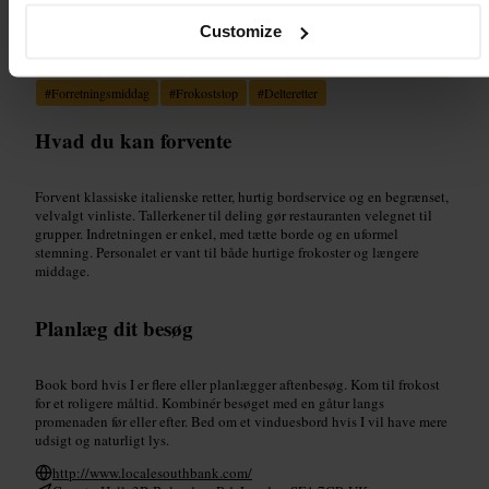
Velegnet til
Customize
#
Italiensk
#
Southbank
#
Familievenlig
#
Parmiddag
#
Venneaften
#
Forretningsmiddag
#
Frokoststop
#
Delteretter
Hvad du kan forvente
Forvent klassiske italienske retter, hurtig bordservice og en begrænset,
velvalgt vinliste. Tallerkener til deling gør restauranten velegnet til
grupper. Indretningen er enkel, med tætte borde og en uformel
stemning. Personalet er vant til både hurtige frokoster og længere
middage.
Planlæg dit besøg
Book bord hvis I er flere eller planlægger aftenbesøg. Kom til frokost
for et roligere måltid. Kombinér besøget med en gåtur langs
promenaden før eller efter. Bed om et vinduesbord hvis I vil have mere
udsigt og naturligt lys.
http://www.localesouthbank.com/