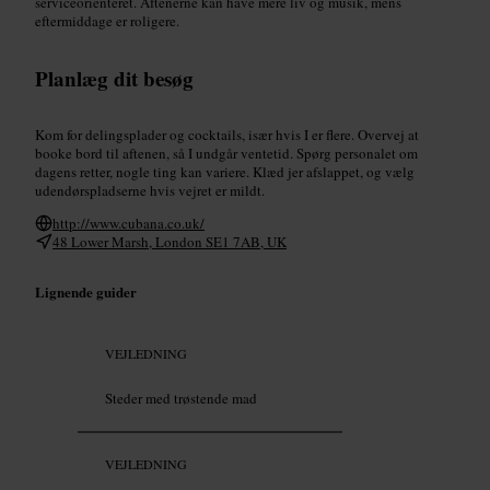
serviceorienteret. Aftenerne kan have mere liv og musik, mens
eftermiddage er roligere.
Planlæg dit besøg
Kom for delingsplader og cocktails, især hvis I er flere. Overvej at
booke bord til aftenen, så I undgår ventetid. Spørg personalet om
dagens retter, nogle ting kan variere. Klæd jer afslappet, og vælg
udendørspladserne hvis vejret er mildt.
http://www.cubana.co.uk/
48 Lower Marsh, London SE1 7AB, UK
Lignende guider
VEJLEDNING
Steder med trøstende mad
VEJLEDNING