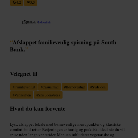
4,2
3,5
Billede /
Indoorfish
“
Afslappet familievenlig spisning på South
Bank.
”
Velegnet til
#
Familievenligt
#
Casualmad
#
Børnevenligt
#
Sydsiden
#
Venneaften
#
Spisudenstress
Hvad du kan forvente
Lyst, afslappet lokale med børnevenlige menupunkter og klassiske
comfort food-retter. Betjeningen er hurtig og praktisk, ideel når du vil
spise uden lange ventetider. Menuen inkluderer vegetariske og