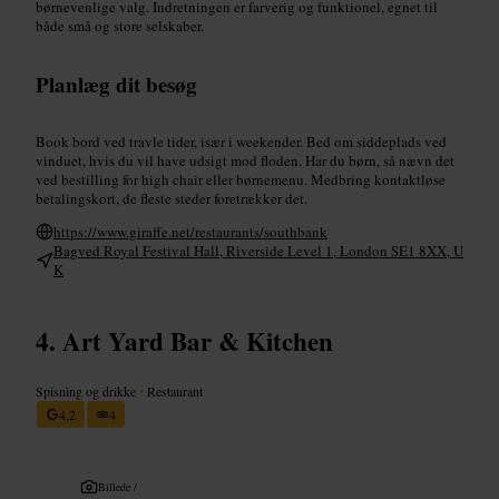
børnevenlige valg. Indretningen er farverig og funktionel, egnet til
både små og store selskaber.
Planlæg dit besøg
Book bord ved travle tider, især i weekender. Bed om siddeplads ved
vinduet, hvis du vil have udsigt mod floden. Har du børn, så nævn det
ved bestilling for high chair eller børnemenu. Medbring kontaktløse
betalingskort, de fleste steder foretrækker det.
https://www.giraffe.net/restaurants/southbank
Bagved Royal Festival Hall, Riverside Level 1, London SE1 8XX, U
K
Art Yard Bar & Kitchen
Spisning og drikke
•
Restaurant
4,2
4
Billede /