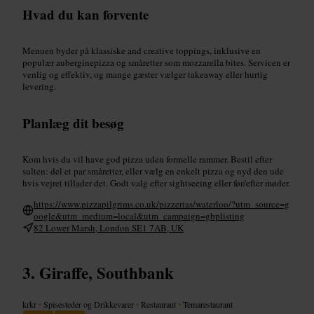
Hvad du kan forvente
Menuen byder på klassiske and creative toppings, inklusive en
populær auberginepizza og småretter som mozzarella bites. Servicen er
venlig og effektiv, og mange gæster vælger takeaway eller hurtig
levering.
Planlæg dit besøg
Kom hvis du vil have god pizza uden formelle rammer. Bestil efter
sulten: del et par småretter, eller vælg en enkelt pizza og nyd den ude
hvis vejret tillader det. Godt valg efter sightseeing eller før/efter møder.
https://www.pizzapilgrims.co.uk/pizzerias/waterloo/?utm_source=g
oogle&utm_medium=local&utm_campaign=gbplisting
82 Lower Marsh, London SE1 7AB, UK
Giraffe, Southbank
krkr
•
Spisesteder og Drikkevarer
•
Restaurant
•
Temarestaurant