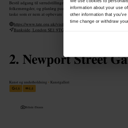
We use cookies to personalis
Bestil adgang til særudstillinger før dit besøg, hvis muligt. Kom tid
information about your use of
folkemængder, og planlæg pauser i caféen mellem rum med mange 
taske som er nem at opbevare ved sikkerhedskontrollen, og en pow
other information that you’ve
time change or withdraw you
https://www.tate.org.uk/visit/tate-modern
Bankside, London SE1 9TG, UK
Newport Street Ga
Kunst og underholdning
•
Kunstgalleri
4,6
4,4
Billede /
Dezeen