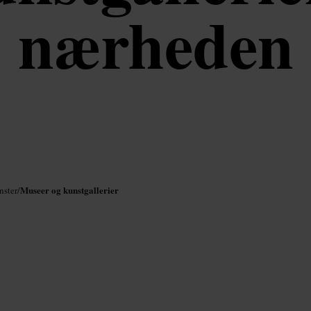
nærheden
Museer og kunstgallerier
nster
/