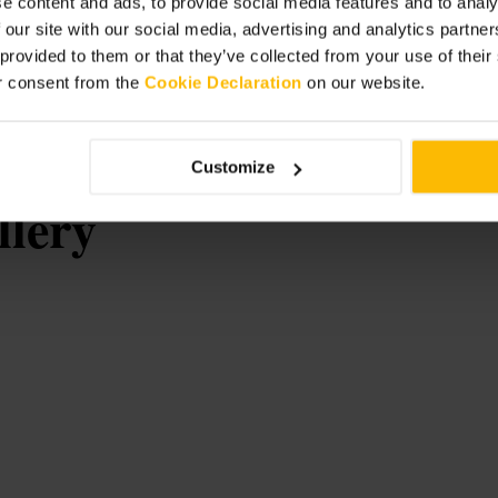
e content and ads, to provide social media features and to analy
ligt på dagen for at undgå de største
 our site with our social media, advertising and analytics partn
værker. Tag komfortable sko, en let
erbank hvis du vil tage mange fotos.
 provided to them or that they’ve collected from your use of thei
r consent from the
Cookie Declaration
on our website.
Customize
llery