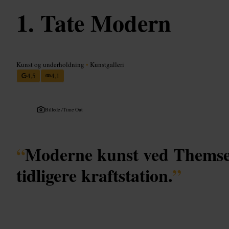
Tate Modern
Kunst og underholdning
•
Kunstgalleri
4,5
4,1
Billede /
Time Out
“
Moderne kunst ved Themsen
tidligere kraftstation.
”