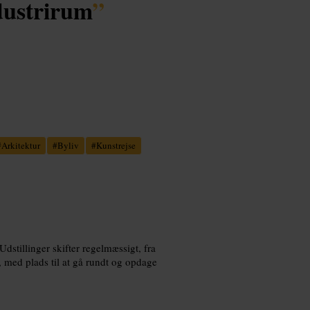
dustrirum
”
#
Arkitektur
#
Byliv
#
Kunstrejse
Udstillinger skifter regelmæssigt, fra
e, med plads til at gå rundt og opdage