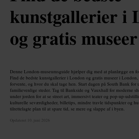
kunstgallerier i
og gratis museer
Denne London-museumsguide hjælper dig med at planlægge en foku
Find de bedste kunstgallerier i London og gratis museer i London
forvente, og hvor du skal tage hen. Start dagen på South Bank for 
familievenlige steder. Tag til Bankside og Vauxhall for moderne sho
under jorden for at se street art, immersivt teater og pop-up-udsti
kulturelle seværdigheder, billetips, mindre travle tidspunkter og h
tilrettelagte plan til at spare tid, se mere og slappe af i byen.
Opdateret
10. juni 2026