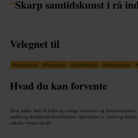
“
Skarp samtidskunst i rå in
Velegnet til
#
Samtidskunst
#
Kunstgalleri
#
LondonKultur
#
Kunstoplevelse
Hvad du kan forvente
Store haller, højt til loftet og synlige murstens- og betonelementer. 
maleri og skulptur til installationer. Oplevelsen er visuel og direkt
enkelte værker tæt på.