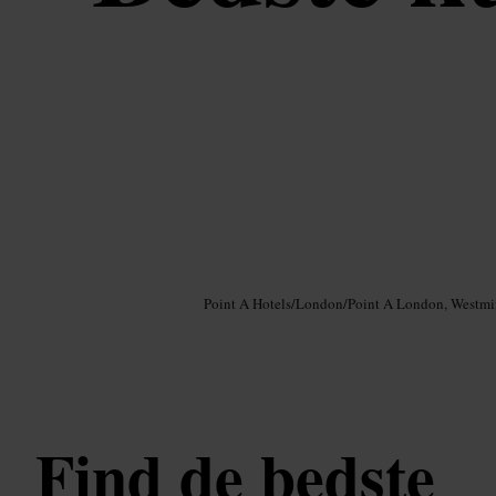
Billede /
Google AI
Point A Hotels
/
London
/
Point A London, Westmi
Find de bedste