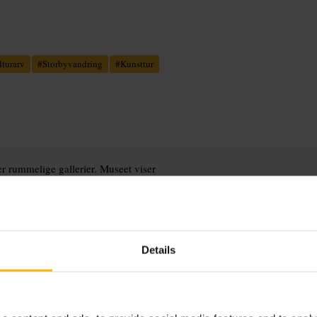
lturarv
#
Storbyvandring
#
Kunsttur
r rummelige gallerier. Museet viser
rafi og video i særlige rum. Nogle
 tilgængelige uden billet. Der er
Details