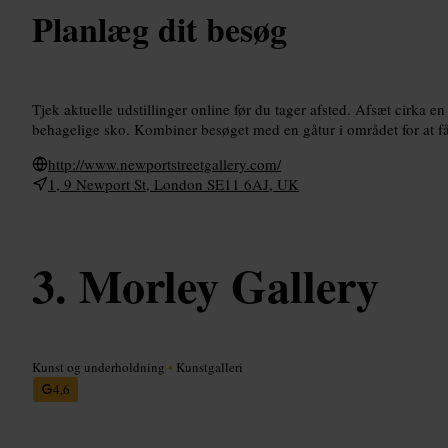
Planlæg dit besøg
Tjek aktuelle udstillinger online før du tager afsted. Afsæt cirka en 
behagelige sko. Kombiner besøget med en gåtur i området for at f
http://www.newportstreetgallery.com/
1, 9 Newport St, London SE11 6AJ, UK
Morley Gallery
Kunst og underholdning
•
Kunstgalleri
4,6