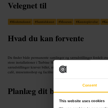
Velegnet til
#
Modernekunst
#
Samtidskunst
#
Museum
#
Kunstoplevelse
#
Ku
Hvad du kan forvente
Du finder både permanente samlinger og særudstillinger fordelt ove
store installationer i Turbine Hall, mindre værker i salene og fotog
særudstillinger kræver billet, mens de almindelige samlinger ofte er
café, museumsshop og faciliteter til familier og skolegrupper.
Consent
Planlæg dit besøg
This website uses cookies