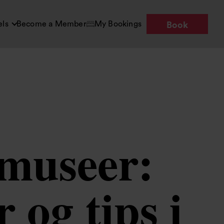
els
Become a Member
My Bookings
Book
 museer:
 og tips i