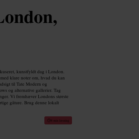
 London,
seret, kunstfyldt dag i London.
, med klare noter om, hvad du kan
udsigt til Tate Modern og
ws og alternative gallerier. Tag
llinger. Vi fremhæver Londons største
urtige gåture. Brug denne lokalt
8 min læsning