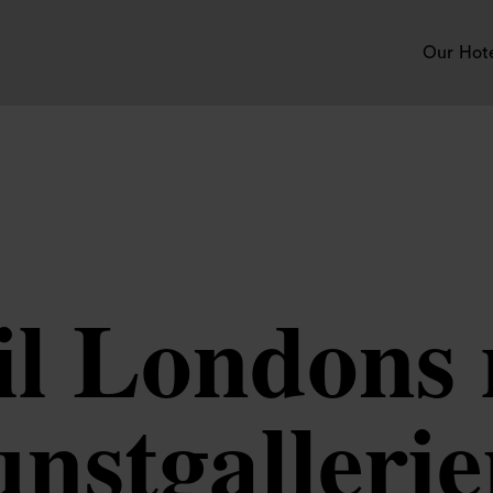
Our Hot
il Londons
nstgallerier