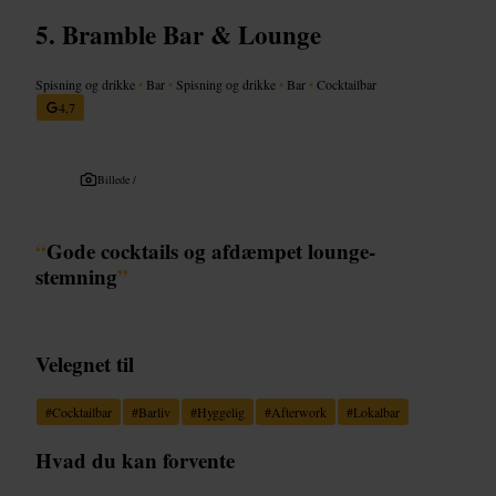
Bramble Bar & Lounge
Spisning og drikke
•
Bar
•
Spisning og drikke
•
Bar
•
Cocktailbar
4,7
Billede /
“
Gode cocktails og afdæmpet lounge-
stemning
”
Velegnet til
#
Cocktailbar
#
Barliv
#
Hyggelig
#
Afterwork
#
Lokalbar
Hvad du kan forvente