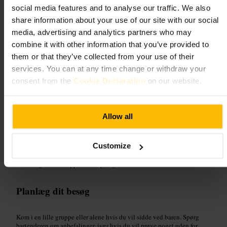
social media features and to analyse our traffic. We also
“
Lille cocktailbar med fokus på håndværk og
share information about your use of our site with our social
rolig stemning.
”
media, advertising and analytics partners who may
combine it with other information that you’ve provided to
them or that they’ve collected from your use of their
Velegnet til
services. You can at any time change or withdraw your
consent from the
Cookie Declaration
on our website.
#
Cocktailbar
#
Roligbar
#
Aftendrinks
#
Dateaften
#
Venneaften
Hvad du kan forvente
Allow all
Et intimt lokale med få siddepladser og plads ved baren. Bartenderne
Customize
laver klassiske og moderne cocktails med omtanke. Musikken er
dæmpet, og samtaler kan sagtens foregå uden at skulle hæve stemmen.
Stemningen er afslappet, uden prangende dekorationer.
Planlæg dit besøg
Kom i en lille gruppe eller alene hvis du vil sidde ved baren. Spørg
bartenderen om anbefalinger, især hvis du vil prøve noget uden for