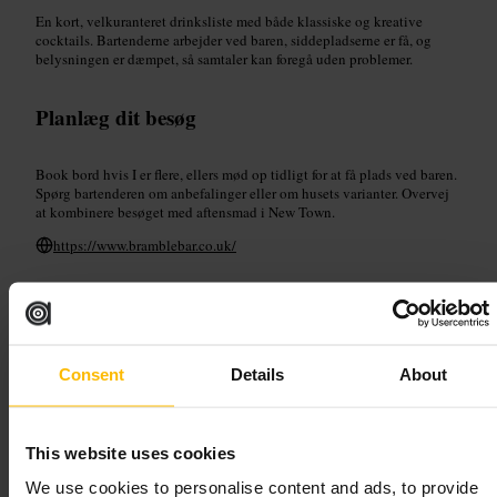
En kort, velkuranteret drinksliste med både klassiske og kreative
cocktails. Bartenderne arbejder ved baren, siddepladserne er få, og
belysningen er dæmpet, så samtaler kan foregå uden problemer.
Planlæg dit besøg
Book bord hvis I er flere, ellers mød op tidligt for at få plads ved baren.
Spørg bartenderen om anbefalinger eller om husets varianter. Overvej
at kombinere besøget med aftensmad i New Town.
https://www.bramblebar.co.uk/
The Blackbird
Spisning og drikke
•
Bar
•
Cocktailbar
Consent
Details
About
4,3
This website uses cookies
Billede /
The Blackbird | Bar & Restaurant
We use cookies to personalise content and ads, to provide