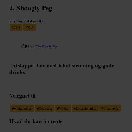
Shoogly Peg
Spisning og drikke
•
Bar
4,3
3,9
Billede /
The Shoogly Peg
“
Afslappet bar med lokal stemning og gode
drinks
”
Velegnet til
#
Afslappetbar
#
Cocktails
#
Vinbar
#
Lokalstemning
#
Livemusik
Hvad du kan forvente