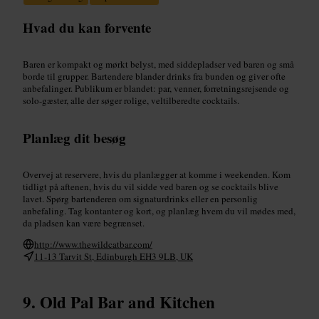
Hvad du kan forvente
Baren er kompakt og mørkt belyst, med siddepladser ved baren og små
borde til grupper. Bartendere blander drinks fra bunden og giver ofte
anbefalinger. Publikum er blandet: par, venner, forretningsrejsende og
solo-gæster, alle der søger rolige, veltilberedte cocktails.
Planlæg dit besøg
Overvej at reservere, hvis du planlægger at komme i weekenden. Kom
tidligt på aftenen, hvis du vil sidde ved baren og se cocktails blive
lavet. Spørg bartenderen om signaturdrinks eller en personlig
anbefaling. Tag kontanter og kort, og planlæg hvem du vil mødes med,
da pladsen kan være begrænset.
http://www.thewildcatbar.com/
11-13 Tarvit St, Edinburgh EH3 9LB, UK
Old Pal Bar and Kitchen