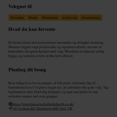
Velegnet til
#
Cocktails
#
Natliv
#
Venneaften
#
Afterwork
#
Godstemning
Hvad du kan forvente
Et intimt lokale med koncentreret barområde og afslappet stemning.
Menuen lægger vægt på klassiske og signaturcocktails, serveret af
bartendere, der gerne hjælper med valg. Musikken er tilpasset natlig
hygge, og samtaler er lette at føre hele aftenen.
Planlæg dit besøg
Kom tidligt hvis I er en gruppe, så I får plads ved baren. Sig til
bartenderen hvis I vil prøve noget nyt, de anbefaler ofte gode valg. Tag
legitimation med, klæd dig afslappet, og regn med plads til små
selskaber snarere end store grupper.
https://www.theragingbulledinburgh.co.uk/
161 Lothian Rd, Edinburgh EH3 9AA, UK