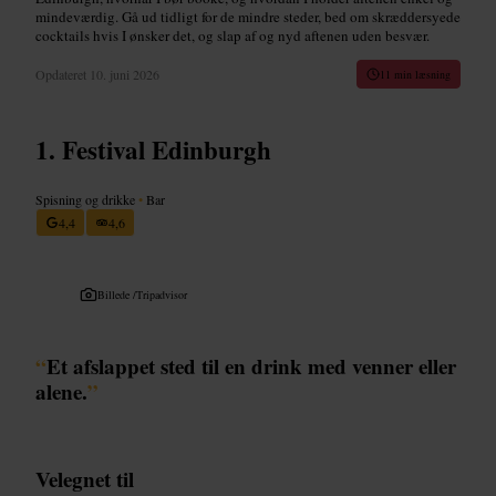
mindeværdig. Gå ud tidligt for de mindre steder, bed om skræddersyede
cocktails hvis I ønsker det, og slap af og nyd aftenen uden besvær.
Opdateret
10. juni 2026
11 min læsning
Festival Edinburgh
Spisning og drikke
•
Bar
4,4
4,6
Billede /
Tripadvisor
“
Et afslappet sted til en drink med venner eller
alene.
”
Velegnet til