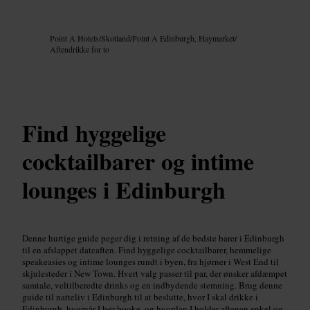
Billede /
Google AI
Point A Hotels
/
Skotland
/
Point A Edinburgh, Haymarket
/
Aftendrikke for to
Find hyggelige
cocktailbarer og intime
lounges i Edinburgh
Denne hurtige guide peger dig i retning af de bedste barer i Edinburgh
til en afslappet dateaften. Find hyggelige cocktailbarer, hemmelige
speakeasies og intime lounges rundt i byen, fra hjørner i West End til
skjulesteder i New Town. Hvert valg passer til par, der ønsker afdæmpet
samtale, veltilberedte drinks og en indbydende stemning. Brug denne
guide til natteliv i Edinburgh til at beslutte, hvor I skal drikke i
Edinburgh, hvornår I bør booke, og hvordan I holder aftenen enkel og