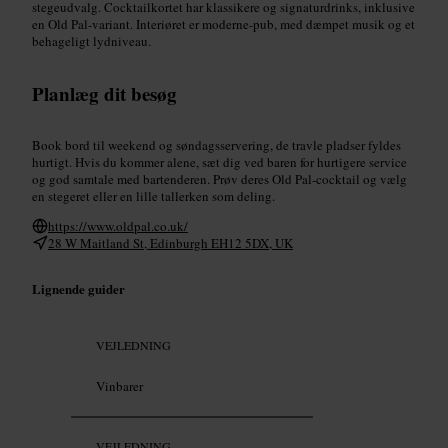
stegeudvalg. Cocktailkortet har klassikere og signaturdrinks, inklusive
en Old Pal-variant. Interiøret er moderne-pub, med dæmpet musik og et
behageligt lydniveau.
Planlæg dit besøg
Book bord til weekend og søndagsservering, de travle pladser fyldes
hurtigt. Hvis du kommer alene, sæt dig ved baren for hurtigere service
og god samtale med bartenderen. Prøv deres Old Pal-cocktail og vælg
en stegeret eller en lille tallerken som deling.
https://www.oldpal.co.uk/
28 W Maitland St, Edinburgh EH12 5DX, UK
Lignende guider
VEJLEDNING
Vinbarer
VEJLEDNING