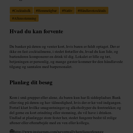
#
Cocktailsdk
#
Hemmeligbar
#
Natliv
#
Håndlavetcocktails
#
Aftensstemning
Hvad du kan forvente
Du banker på døren og venter kort, hvis baren er fuldt optaget. Der er
ikke en fast cocktailmenu, i stedet fortæller du, hvad du kan lide, og
bartenderen komponerer en drink til dig. Lokalet er lille og tæt,
betjeningen er personlig, og mange gæster kommer for den håndlavede
tilgang og samtalen med barpersonalet.
Planlæg dit besøg
Kom i små grupper eller alene, da baren kun har få siddepladser. Bank
eller ring på døren og hav tålmodighed, hvis der er kø ved indgangen.
Fortæl klart hvilke smagsretninger og alkoholtyper du foretrækker, og
del gerne en kort erindring eller stemning, du vil have i drinken.
Undlad at planlægge store fester her, stedet fungerer bedst til rolige
aftener eller efterarbejde med en ven eller kollega.
http://www.instagram.com/neverreallyhereliquorlounge