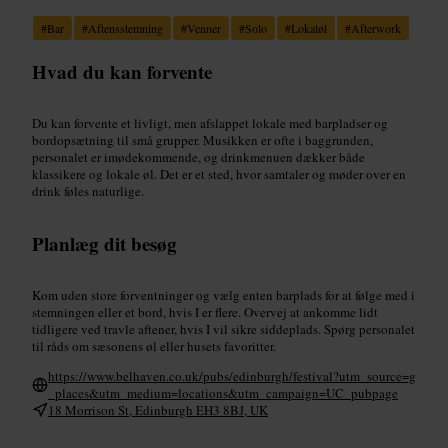
#
Bar
#
Aftensstemning
#
Venner
#
Solo
#
Lokaløl
#
Afterwork
Hvad du kan forvente
Du kan forvente et livligt, men afslappet lokale med barpladser og
bordopsætning til små grupper. Musikken er ofte i baggrunden,
personalet er imødekommende, og drinkmenuen dækker både
klassikere og lokale øl. Det er et sted, hvor samtaler og møder over en
drink føles naturlige.
Planlæg dit besøg
Kom uden store forventninger og vælg enten barplads for at følge med i
stemningen eller et bord, hvis I er flere. Overvej at ankomme lidt
tidligere ved travle aftener, hvis I vil sikre siddeplads. Spørg personalet
til råds om sæsonens øl eller husets favoritter.
https://www.belhaven.co.uk/pubs/edinburgh/festival?utm_source=g
_places&utm_medium=locations&utm_campaign=UC_pubpage
18 Morrison St, Edinburgh EH3 8BJ, UK