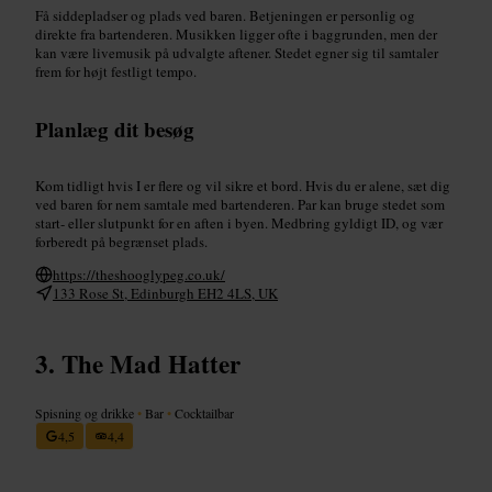
Få siddepladser og plads ved baren. Betjeningen er personlig og
direkte fra bartenderen. Musikken ligger ofte i baggrunden, men der
kan være livemusik på udvalgte aftener. Stedet egner sig til samtaler
frem for højt festligt tempo.
Planlæg dit besøg
Kom tidligt hvis I er flere og vil sikre et bord. Hvis du er alene, sæt dig
ved baren for nem samtale med bartenderen. Par kan bruge stedet som
start- eller slutpunkt for en aften i byen. Medbring gyldigt ID, og vær
forberedt på begrænset plads.
https://theshooglypeg.co.uk/
133 Rose St, Edinburgh EH2 4LS, UK
The Mad Hatter
Spisning og drikke
•
Bar
•
Cocktailbar
4,5
4,4