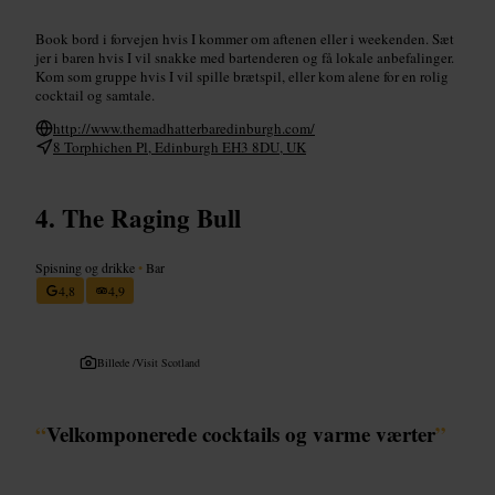
Book bord i forvejen hvis I kommer om aftenen eller i weekenden. Sæt
jer i baren hvis I vil snakke med bartenderen og få lokale anbefalinger.
Kom som gruppe hvis I vil spille brætspil, eller kom alene for en rolig
cocktail og samtale.
http://www.themadhatterbaredinburgh.com/
8 Torphichen Pl, Edinburgh EH3 8DU, UK
The Raging Bull
Spisning og drikke
•
Bar
4,8
4,9
Billede /
Visit Scotland
“
Velkomponerede cocktails og varme værter
”