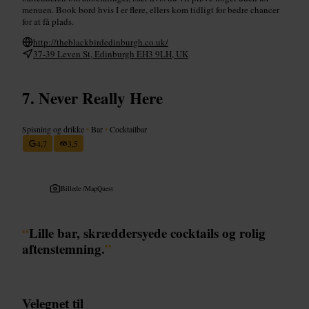
menuen. Book bord hvis I er flere, ellers kom tidligt for bedre chancer
for at få plads.
http://theblackbirdedinburgh.co.uk/
37-39 Leven St, Edinburgh EH3 9LH, UK
Never Really Here
Spisning og drikke
•
Bar
•
Cocktailbar
4,7
3,5
Billede /
MapQuest
“
Lille bar, skræddersyede cocktails og rolig
aftenstemning.
”
Velegnet til