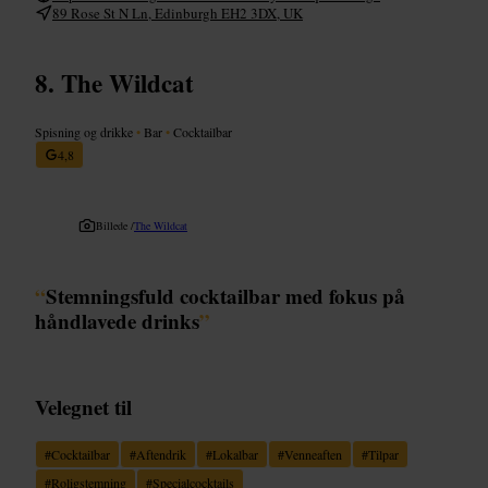
89 Rose St N Ln, Edinburgh EH2 3DX, UK
The Wildcat
Spisning og drikke
•
Bar
•
Cocktailbar
4,8
Billede /
The Wildcat
“
Stemningsfuld cocktailbar med fokus på
håndlavede drinks
”
Velegnet til
#
Cocktailbar
#
Aftendrik
#
Lokalbar
#
Venneaften
#
Tilpar
#
Roligstemning
#
Specialcocktails