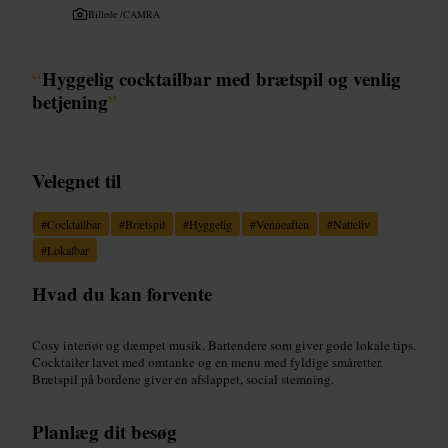
Billede /
CAMRA
“
Hyggelig cocktailbar med brætspil og venlig
betjening
”
Velegnet til
#
Cocktailbar
#
Brætspil
#
Hyggelig
#
Venneaften
#
Natteliv
#
Lokalbar
Hvad du kan forvente
Cosy interiør og dæmpet musik. Bartendere som giver gode lokale tips.
Cocktailer lavet med omtanke og en menu med fyldige småretter.
Brætspil på bordene giver en afslappet, social stemning.
Planlæg dit besøg