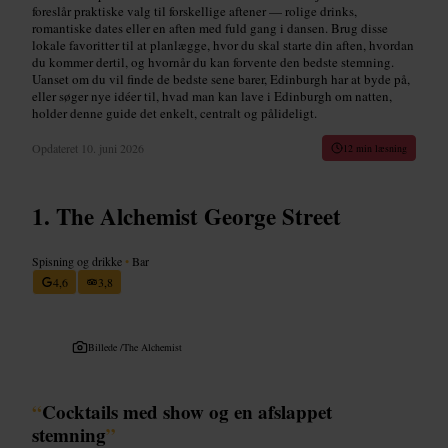
foreslår praktiske valg til forskellige aftener — rolige drinks,
romantiske dates eller en aften med fuld gang i dansen. Brug disse
lokale favoritter til at planlægge, hvor du skal starte din aften, hvordan
du kommer dertil, og hvornår du kan forvente den bedste stemning.
Uanset om du vil finde de bedste sene barer, Edinburgh har at byde på,
eller søger nye idéer til, hvad man kan lave i Edinburgh om natten,
holder denne guide det enkelt, centralt og pålideligt.
Opdateret
10. juni 2026
12 min læsning
The Alchemist George Street
Spisning og drikke
•
Bar
4,6
3,8
Billede /
The Alchemist
“
Cocktails med show og en afslappet
stemning
”