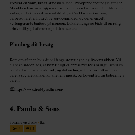
Forvent en varm, urban atmosfære med live-optrædener nogle aftener.
Musikken kan være høj under koncerter, men lydniveauet holdes ofte
sådan, at du kan snakke med dit følge. Cocktails er kreative,
barpersonalet er hurtigt og serviceminded, og der er enkelt,
velfungerende barfood på menuen. Lokalet fungerer både til en rolig
drink tidligt på aftenen og til dans senere.
Planlæg dit besøg
Kom om aftenen hvis du vil fange stemningen og live-musikken. Vil
du have siddeplads, så kom tidligt eller reserver hvis muligt. Bestil en
cocktail som velkomstdrink, og del en burger hvis I er sultne. Tjek
barens sociale kanaler for aftenens musik, og forvent hurtig betjening i
baren.
https://www.freddysedin.com/
Panda & Sons
Spisning og drikke
•
Bar
4,6
4,5