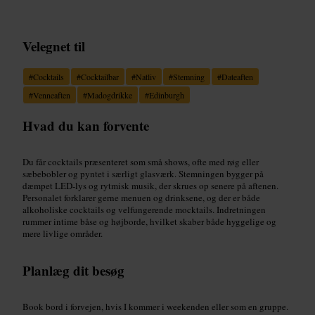
Velegnet til
#
Cocktails
#
Cocktailbar
#
Natliv
#
Stemning
#
Dateaften
#
Venneaften
#
Madogdrikke
#
Edinburgh
Hvad du kan forvente
Du får cocktails præsenteret som små shows, ofte med røg eller
sæbebobler og pyntet i særligt glasværk. Stemningen bygger på
dæmpet LED-lys og rytmisk musik, der skrues op senere på aftenen.
Personalet forklarer gerne menuen og drinksene, og der er både
alkoholiske cocktails og velfungerende mocktails. Indretningen
rummer intime båse og højborde, hvilket skaber både hyggelige og
mere livlige områder.
Planlæg dit besøg
Book bord i forvejen, hvis I kommer i weekenden eller som en gruppe.