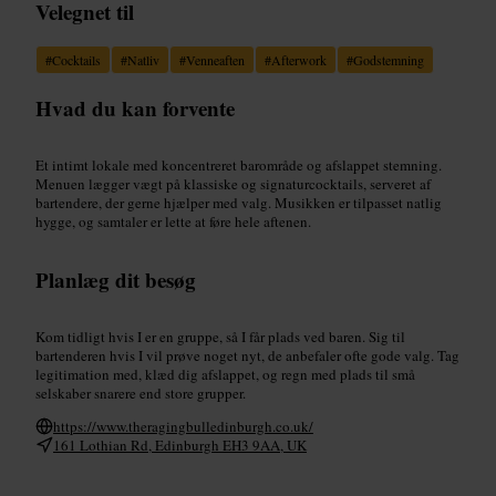
Velegnet til
#
Cocktails
#
Natliv
#
Venneaften
#
Afterwork
#
Godstemning
Hvad du kan forvente
Et intimt lokale med koncentreret barområde og afslappet stemning.
Menuen lægger vægt på klassiske og signaturcocktails, serveret af
bartendere, der gerne hjælper med valg. Musikken er tilpasset natlig
hygge, og samtaler er lette at føre hele aftenen.
Planlæg dit besøg
Kom tidligt hvis I er en gruppe, så I får plads ved baren. Sig til
bartenderen hvis I vil prøve noget nyt, de anbefaler ofte gode valg. Tag
legitimation med, klæd dig afslappet, og regn med plads til små
selskaber snarere end store grupper.
https://www.theragingbulledinburgh.co.uk/
161 Lothian Rd, Edinburgh EH3 9AA, UK