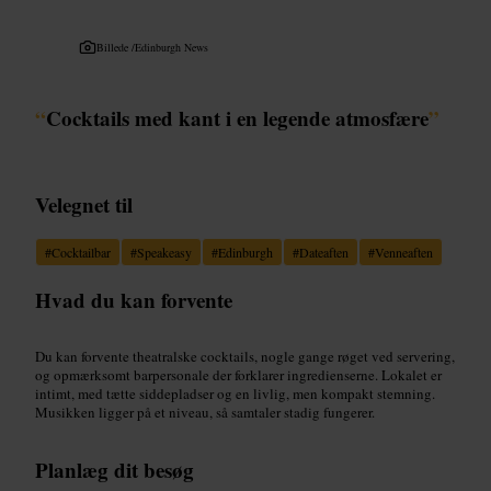
Billede /
Edinburgh News
“
Cocktails med kant i en legende atmosfære
”
Velegnet til
#
Cocktailbar
#
Speakeasy
#
Edinburgh
#
Dateaften
#
Venneaften
Hvad du kan forvente
Du kan forvente theatralske cocktails, nogle gange røget ved servering,
og opmærksomt barpersonale der forklarer ingredienserne. Lokalet er
intimt, med tætte siddepladser og en livlig, men kompakt stemning.
Musikken ligger på et niveau, så samtaler stadig fungerer.
Planlæg dit besøg