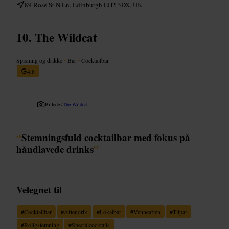
89 Rose St N Ln, Edinburgh EH2 3DX, UK
The Wildcat
Spisning og drikke
•
Bar
•
Cocktailbar
4,8
Billede /
The Wildcat
“
Stemningsfuld cocktailbar med fokus på
håndlavede drinks
”
Velegnet til
#
Cocktailbar
#
Aftendrik
#
Lokalbar
#
Venneaften
#
Tilpar
#
Roligstemning
#
Specialcocktails