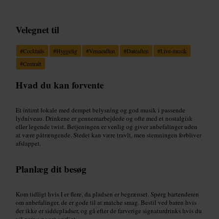
Velegnet til
#
Cocktails
#
Hyggelig
#
Venneaften
#
Dateaften
#
Live-musik
#
Centralt
Hvad du kan forvente
Et intimt lokale med dempet belysning og god musik i passende
lydniveau. Drinkene er gennemarbejdede og ofte med et nostalgisk
eller legende twist. Betjeningen er venlig og giver anbefalinger uden
at være påtrængende. Stedet kan være travlt, men stemningen forbliver
afslappet.
Planlæg dit besøg
Kom tidligt hvis I er flere, da pladsen er begrænset. Spørg bartenderen
om anbefalinger, de er gode til at matche smag. Bestil ved baren hvis
der ikke er siddepladser, og gå efter de farverige signaturdrinks hvis du
vil prøve noget særligt.