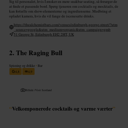
Sig til personalet, hvis I ønsker en mere snakbar seating, så forsøger de
at finde et passende bord. Spørg tjeneren om cocktails og mocktails, de
kan fortælle om show-elementerne og ingredienserne. Medbring et
opladet kamera, hvis du vil fange de iscenesatte drinks.
https://thealchemistbars.com/venues/edinburgh-george-street/?utm
_source=google&utm_medium=organic&utm_campaign=gmb
51 George St, Edinburgh EH2 2HT, UK
The Raging Bull
Spisning og drikke
•
Bar
4,8
4,9
Billede /
Visit Scotland
“
Velkomponerede cocktails og varme værter
”