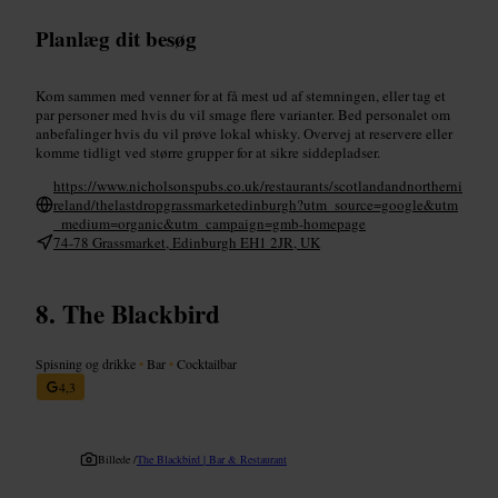
Planlæg dit besøg
Kom sammen med venner for at få mest ud af stemningen, eller tag et
par personer med hvis du vil smage flere varianter. Bed personalet om
anbefalinger hvis du vil prøve lokal whisky. Overvej at reservere eller
komme tidligt ved større grupper for at sikre siddepladser.
https://www.nicholsonspubs.co.uk/restaurants/scotlandandnortherni
reland/thelastdropgrassmarketedinburgh?utm_source=google&utm
_medium=organic&utm_campaign=gmb-homepage
74-78 Grassmarket, Edinburgh EH1 2JR, UK
The Blackbird
Spisning og drikke
•
Bar
•
Cocktailbar
4,3
Billede /
The Blackbird | Bar & Restaurant