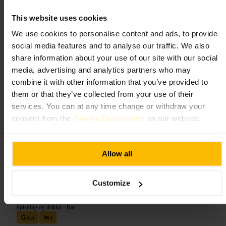
#
Cocktailbar
#
Barliv
#
Hyggelig
#
Afterwork
#
Lokalbar
This website uses cookies
Hvad du kan forvente
We use cookies to personalise content and ads, to provide
social media features and to analyse our traffic. We also
En kort, velkuranteret drinksliste med både klassiske og kreative
share information about your use of our site with our social
cocktails. Bartenderne arbejder ved baren, siddepladserne er få, og
belysningen er dæmpet, så samtaler kan foregå uden problemer.
media, advertising and analytics partners who may
combine it with other information that you’ve provided to
Planlæg dit besøg
them or that they’ve collected from your use of their
services. You can at any time change or withdraw your
consent from the
Cookie Declaration
on our website.
Book bord hvis I er flere, ellers mød op tidligt for at få plads ved baren.
Spørg bartenderen om anbefalinger eller om husets varianter. Overvej
at kombinere besøget med aftensmad i New Town.
https://www.bramblebar.co.uk/
Allow all
The Last Drop
Customize
Spisning og drikke
•
Bar
4,4
4