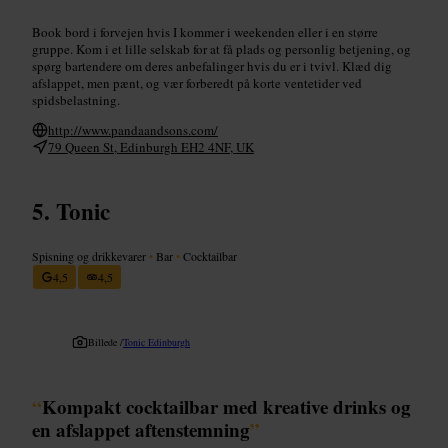
Book bord i forvejen hvis I kommer i weekenden eller i en større
gruppe. Kom i et lille selskab for at få plads og personlig betjening, og
spørg bartendere om deres anbefalinger hvis du er i tvivl. Klæd dig
afslappet, men pænt, og vær forberedt på korte ventetider ved
spidsbelastning.
http://www.pandaandsons.com/
79 Queen St, Edinburgh EH2 4NF, UK
Tonic
Spisning og drikkevarer
•
Bar
•
Cocktailbar
4,5
4,5
Billede /
Tonic Edinburgh
“
Kompakt cocktailbar med kreative drinks og
en afslappet aftenstemning
”