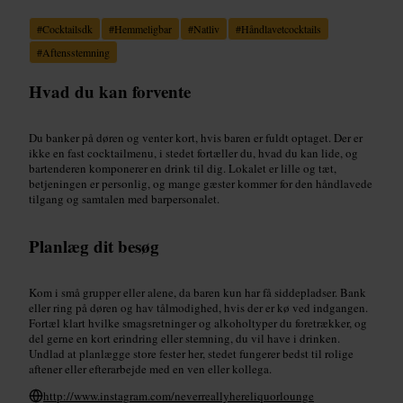
#
Cocktailsdk
#
Hemmeligbar
#
Natliv
#
Håndlavetcocktails
#
Aftensstemning
Hvad du kan forvente
Du banker på døren og venter kort, hvis baren er fuldt optaget. Der er
ikke en fast cocktailmenu, i stedet fortæller du, hvad du kan lide, og
bartenderen komponerer en drink til dig. Lokalet er lille og tæt,
betjeningen er personlig, og mange gæster kommer for den håndlavede
tilgang og samtalen med barpersonalet.
Planlæg dit besøg
Kom i små grupper eller alene, da baren kun har få siddepladser. Bank
eller ring på døren og hav tålmodighed, hvis der er kø ved indgangen.
Fortæl klart hvilke smagsretninger og alkoholtyper du foretrækker, og
del gerne en kort erindring eller stemning, du vil have i drinken.
Undlad at planlægge store fester her, stedet fungerer bedst til rolige
aftener eller efterarbejde med en ven eller kollega.
http://www.instagram.com/neverreallyhereliquorlounge