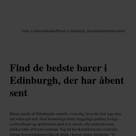
Billede /
Google AI
Point A Hotels
/
Skotland
/
Point A Edinburgh, Haymarket
/
Nattelivssteder
Find de bedste barer i
Edinburgh, der har åbent
sent
Denne guide til Edinburghs natteliv viser dig, hvor du skal tage hen,
når solen går ned. Find hemmelige barer, hyggelige pubber, livlige
cocktailbarer og spillesteder med live-musik, alle inden for nem
rækkevidde af byens centrum. Tag ud for skræddersyede cocktails,
intime liveoptrædener eller en drink i haven under stjernerne. Vi