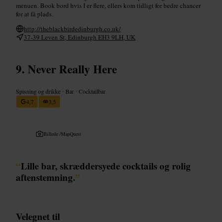
menuen. Book bord hvis I er flere, ellers kom tidligt for bedre chancer
for at få plads.
http://theblackbirdedinburgh.co.uk/
37-39 Leven St, Edinburgh EH3 9LH, UK
Never Really Here
Spisning og drikke
•
Bar
•
Cocktailbar
4,7
3,5
Billede /
MapQuest
“
Lille bar, skræddersyede cocktails og rolig
aftenstemning.
”
Velegnet til