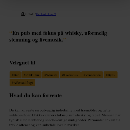
Billede /
The Last Drop 🍺
“
En pub med fokus på whisky, uformelig
stemning og livemusik.
”
Velegnet til
#
Bar
#
Pubkultur
#
Whisky
#
Livemusik
#
Venneaften
#
Byliv
#
Aftensudflugt
Hvad du kan forvente
Du kan forvente en pub‑agtig indretning med træmøbler og tætte
siddeområder. Drikkevarer er i fokus, især whisky og tapøl. Menuen har
typisk simple retter og snack‑venlige muligheder. Personalet er vant til
travle aftener og kan anbefale lokale mærker.