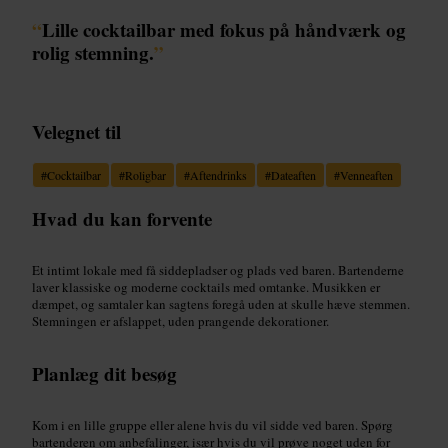
“
Lille cocktailbar med fokus på håndværk og
rolig stemning.
”
Velegnet til
#
Cocktailbar
#
Roligbar
#
Aftendrinks
#
Dateaften
#
Venneaften
Hvad du kan forvente
Et intimt lokale med få siddepladser og plads ved baren. Bartenderne
laver klassiske og moderne cocktails med omtanke. Musikken er
dæmpet, og samtaler kan sagtens foregå uden at skulle hæve stemmen.
Stemningen er afslappet, uden prangende dekorationer.
Planlæg dit besøg
Kom i en lille gruppe eller alene hvis du vil sidde ved baren. Spørg
bartenderen om anbefalinger, især hvis du vil prøve noget uden for