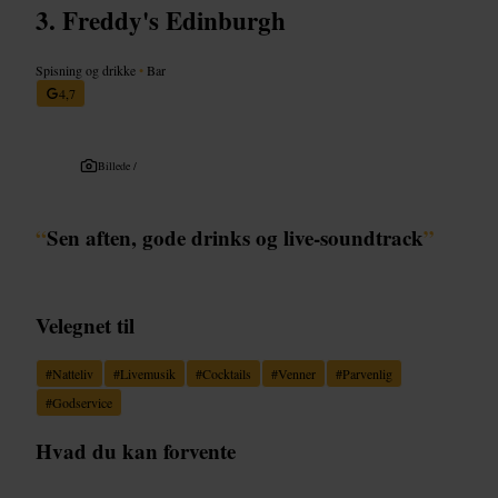
Freddy's Edinburgh
Spisning og drikke
•
Bar
4,7
Billede /
“
Sen aften, gode drinks og live-soundtrack
”
Velegnet til
#
Natteliv
#
Livemusik
#
Cocktails
#
Venner
#
Parvenlig
#
Godservice
Hvad du kan forvente