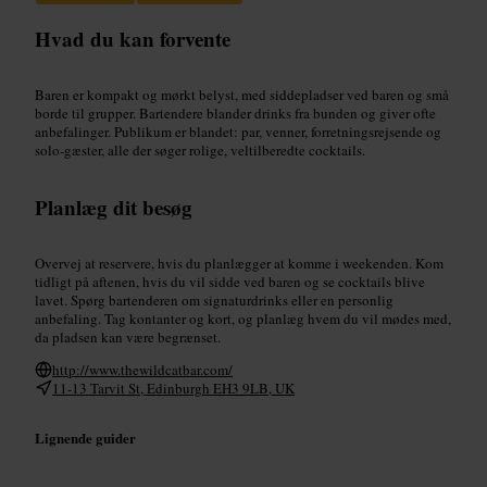
Hvad du kan forvente
Baren er kompakt og mørkt belyst, med siddepladser ved baren og små
borde til grupper. Bartendere blander drinks fra bunden og giver ofte
anbefalinger. Publikum er blandet: par, venner, forretningsrejsende og
solo-gæster, alle der søger rolige, veltilberedte cocktails.
Planlæg dit besøg
Overvej at reservere, hvis du planlægger at komme i weekenden. Kom
tidligt på aftenen, hvis du vil sidde ved baren og se cocktails blive
lavet. Spørg bartenderen om signaturdrinks eller en personlig
anbefaling. Tag kontanter og kort, og planlæg hvem du vil mødes med,
da pladsen kan være begrænset.
http://www.thewildcatbar.com/
11-13 Tarvit St, Edinburgh EH3 9LB, UK
Lignende guider