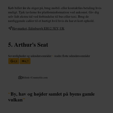
Køb billet før du stiger på, brug mobil- eller kontaktløs betaling hvis
muligt. Tjek tavlerne for platforminformation ved ankomst. Giv dig
selv lidt ekstra tid ved forbindelse til bus eller taxi. Brug de
nærliggende caféer til et hurtigt hvil hvis du har et kort ophold.
Haymarket, Edinburgh EH12 5EY, UK
Arthur's Seat
Seværdigheder og udendørsområder
•
Andre flotte udendørsområder
4,8
4,7
Billede /
Countryfile.com
“
By, hav og højder samlet på byens gamle
vulkan
”