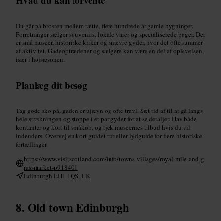
Hvad du kan forvente
Du går på brosten mellem tætte, flere hundrede år gamle bygninger.
Forretninger sælger souvenirs, lokale varer og specialiserede bøger. Der
er små museer, historiske kirker og snævre gyder, hvor det ofte summer
af aktivitet. Gadeoptrædener og sælgere kan være en del af oplevelsen,
især i højsæsonen.
Planlæg dit besøg
Tag gode sko på, gaden er ujævn og ofte travl. Sæt tid af til at gå langs
hele strækningen og stoppe i et par gyder for at se detaljer. Hav både
kontanter og kort til småkøb, og tjek museernes tilbud hvis du vil
indendørs. Overvej en kort guidet tur eller lydguide for flere historiske
fortællinger.
https://www.visitscotland.com/info/towns-villages/royal-mile-and-g
rassmarket-p918401
Edinburgh EH1 1QS, UK
Old town Edinburgh