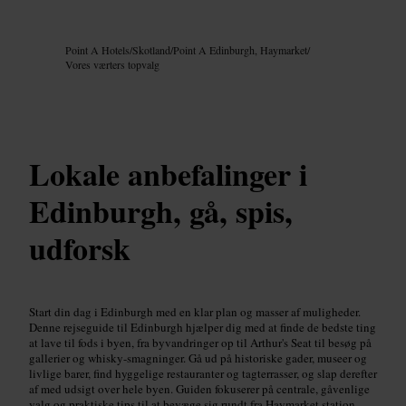
Billede /
Google AI
Point A Hotels
/
Skotland
/
Point A Edinburgh, Haymarket
/
Vores værters topvalg
Lokale anbefalinger i
Edinburgh, gå, spis,
udforsk
Start din dag i Edinburgh med en klar plan og masser af muligheder.
Denne rejseguide til Edinburgh hjælper dig med at finde de bedste ting
at lave til fods i byen, fra byvandringer op til Arthur's Seat til besøg på
gallerier og whisky-smagninger. Gå ud på historiske gader, museer og
livlige barer, find hyggelige restauranter og tagterrasser, og slap derefter
af med udsigt over hele byen. Guiden fokuserer på centrale, gåvenlige
valg og praktiske tips til at bevæge sig rundt fra Haymarket station.