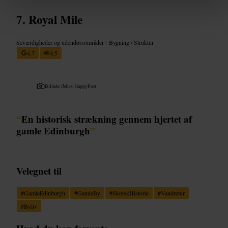
Royal Mile
Seværdigheder og udendørsområder
•
Bygning / Struktur
4,7
4,5
Billede /
Miss HappyFeet
“
En historisk strækning gennem hjertet af
gamle Edinburgh
”
Velegnet til
#
GamleEdinburgh
#
GamleBy
#
SkotskHistorie
#
Vandretur
#
Byliv