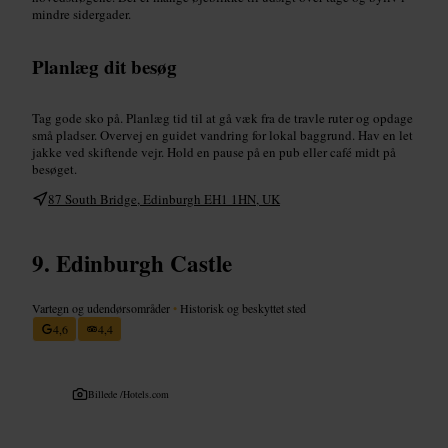
mindre sidergader.
Planlæg dit besøg
Tag gode sko på. Planlæg tid til at gå væk fra de travle ruter og opdage
små pladser. Overvej en guidet vandring for lokal baggrund. Hav en let
jakke ved skiftende vejr. Hold en pause på en pub eller café midt på
besøget.
87 South Bridge, Edinburgh EH1 1HN, UK
Edinburgh Castle
Vartegn og udendørsområder
•
Historisk og beskyttet sted
4,6
4,4
Billede /
Hotels.com