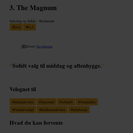
The Magnum
Spisning og drikke
•
Restaurant
4,6
4,5
Billede /
The Magnum
“
Solidt valg til middag og aftenhygge.
”
Velegnet til
#
Madoplevelse
#
Spisested
#
Aftenliv
#
Venneaften
#
Familievenligt
#
Køkkenoplevelse
#
Edinburgh
Hvad du kan forvente