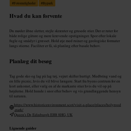
#
Fotomuligheder
#
Bypark
Hvad du kan forvente
Du møder åbne sletter, stejle skrænter og grusede stier. Der er ruter for
både rolige gåture og mere krævende opstigninger. Spor efter lokale
fugle og smådyr i græsset. Hold øje med ruiner og geologiske formater
langs stierne. Faciliter er få, så planlæg efter basale behov.
Planlæg dit besøg
Tag gode sko og lag på lag tøj, vejret skifter hurtigt. Medbring vand og
en lille picnic, hvis du vil blive længere. Start fra byens centrum for en
kort ankomst, eller vælg en af de markante stier hvis du vil op på
højderne. Hold hunde i snor efter behov og vis grundlæggende hensyn
til naturen.
https://www.historicenvironment.scot/visit-a-place/places/holyrood
-park/
Queen's Dr, Edinburgh EH8 8HG, UK
Lignende guider