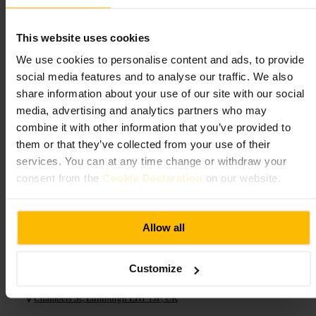
#
Udsigt
#
Edinburgh
Hvad du kan forvente
This website uses cookies
We use cookies to personalise content and ads, to provide
Du får en blanding af permanente udstillinger og skiftende
social media features and to analyse our traffic. We also
særudstillinger: skotsk kultur og historie, naturhistorie, teknik og
share information about your use of our site with our social
verdenskultur. Flere sektioner har interaktive elementer som appellerer
til børn og nysgerrige voksne. Bygningens store atrium og de
media, advertising and analytics partners who may
velordnede rum gør navigation enkel, og personalet er normalt
combine it with other information that you’ve provided to
hjælpsomt. Der er også en tagterrasse med udsigt over byens silhuet.
them or that they’ve collected from your use of their
services. You can at any time change or withdraw your
Planlæg dit besøg
consent from the
Cookie Declaration
on our website.
Beslut på forhånd hvilke temaer du helst vil se, så du ikke bruger tid på
at gå frem og tilbage. Hent et kort i indgangen eller tjek museets plan,
Allow all
når du kommer ind. Sæt tid af til tagterrassen hvis vejret er klart. Har du
børn med, så start i de interaktive områder for at få mest engagement
tidligt. Brug gode sko og tag pauser i løbet af besøget, så du når flere
afsnit uden at blive træt.
Customize
https://www.nms.ac.uk/national-museum-of-scotland/
Chambers St, Edinburgh EH1 1JF, UK