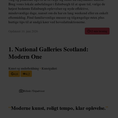
Brug vores lokale anbefalinger i Edinburgh til at spare tid, vælge de
højest bedømte Edinburgh-oplevelser og nyde effektive,
mindeværdige dage, uanset om du har en lang weekend eller en enkelt
eftermiddag. Find familievenlige museer og tilgængelige ruter, plus
hurtige tips til at undgå køer ved hovedattraktionerne.
Opdateret
10. juni 2026
12 min læsning
National Galleries Scotland:
Modern One
Kunst og underholdning
•
Kunstgalleri
4,6
4,2
Billede /
Tripadvisor
“
Moderne kunst, roligt tempo, klar oplevelse.
”