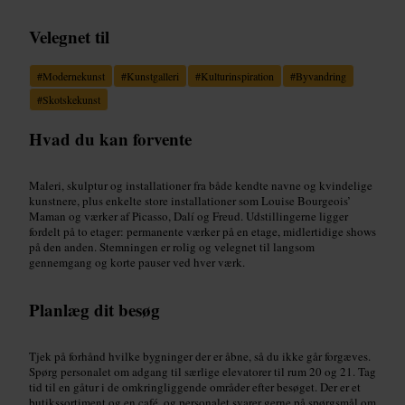
Velegnet til
#
Modernekunst
#
Kunstgalleri
#
Kulturinspiration
#
Byvandring
#
Skotskekunst
Hvad du kan forvente
Maleri, skulptur og installationer fra både kendte navne og kvindelige
kunstnere, plus enkelte store installationer som Louise Bourgeois’
Maman og værker af Picasso, Dalí og Freud. Udstillingerne ligger
fordelt på to etager: permanente værker på en etage, midlertidige shows
på den anden. Stemningen er rolig og velegnet til langsom
gennemgang og korte pauser ved hver værk.
Planlæg dit besøg
Tjek på forhånd hvilke bygninger der er åbne, så du ikke går forgæves.
Spørg personalet om adgang til særlige elevatorer til rum 20 og 21. Tag
tid til en gåtur i de omkringliggende områder efter besøget. Der er et
butikssortiment og en café, og personalet svarer gerne på spørgsmål om