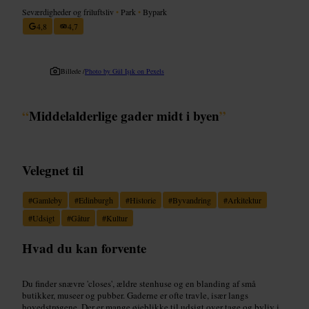
Seværdigheder og friluftsliv
•
Park
•
Bypark
4,8
4,7
Billede /
Photo by Gül Işık on Pexels
“
Middelalderlige gader midt i byen
”
Velegnet til
#
Gamleby
#
Edinburgh
#
Historie
#
Byvandring
#
Arkitektur
#
Udsigt
#
Gåtur
#
Kultur
Hvad du kan forvente
Du finder snævre 'closes', ældre stenhuse og en blanding af små
butikker, museer og pubber. Gaderne er ofte travle, især langs
hovedstrøgene. Der er mange øjeblikke til udsigt over tage og byliv i