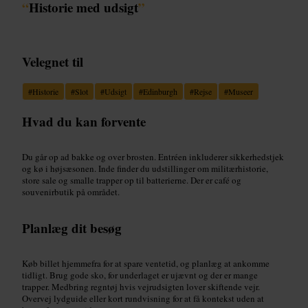
“
Historie med udsigt
”
Velegnet til
#
Historie
#
Slot
#
Udsigt
#
Edinburgh
#
Rejse
#
Museer
Hvad du kan forvente
Du går op ad bakke og over brosten. Entréen inkluderer sikkerhedstjek
og kø i højsæsonen. Inde finder du udstillinger om militærhistorie,
store sale og smalle trapper op til batterierne. Der er café og
souvenirbutik på området.
Planlæg dit besøg
Køb billet hjemmefra for at spare ventetid, og planlæg at ankomme
tidligt. Brug gode sko, for underlaget er ujævnt og der er mange
trapper. Medbring regntøj hvis vejrudsigten lover skiftende vejr.
Overvej lydguide eller kort rundvisning for at få kontekst uden at