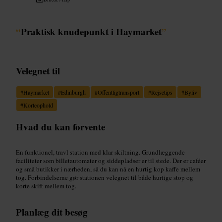
“
Praktisk knudepunkt i Haymarket
”
Velegnet til
#
Haymarket
#
Edinburgh
#
Offentligtransport
#
Rejsetips
#
Byliv
#
Korteophold
Hvad du kan forvente
En funktionel, travl station med klar skiltning. Grundlæggende
faciliteter som billetautomater og siddepladser er til stede. Der er caféer
og små butikker i nærheden, så du kan nå en hurtig kop kaffe mellem
tog. Forbindelserne gør stationen velegnet til både hurtige stop og
korte skift mellem tog.
Planlæg dit besøg