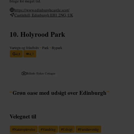
bruge for meget tid.
https://www.edinburghcastle.scot/
Castlehill, Edinburgh EH1 2NG, UK
Holyrood Park
Vartegn og friluftsliv
•
Park
•
Bypark
4,8
4,7
Billede /
Sykes Cottages
“
Grøn oase med udsigt over Edinburgh
”
Velegnet til
#
Naturoplevelse
#
Vandring
#
Udsigt
#
Familievenlig