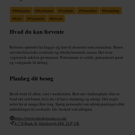
#
Whiskybar
#
Skotskmad
#
Cocktails
#
Venneaften
#
Parmiddag
#
Byliv
#
Vegetarisk
#
Dessert
Hvad du kan forvente
Retterne spænder fra haggis og lam til desserter som cranachan. Baren
serverer klassiske cocktails og whiskybaserede saucer. Der er en
vegetarisk sektion på menuen. Portionerne er solide, præsenteret pænt
og velegnede til deling.
Planlæg dit besøg
Book bord til aften, især i weekenden. Bed om vinduesplads eller et
bord tæt ved baren, hvis du vil have stemning og udsigt. Del nogle
retter for at smage flere ting. Spørg personalet om whiskyparringer eller
anbefalinger til cocktails. Giv besked ved allergier.
https://www.whiskirooms.co.uk/
4-7 N Bank St, Edinburgh EH1 2LP, UK