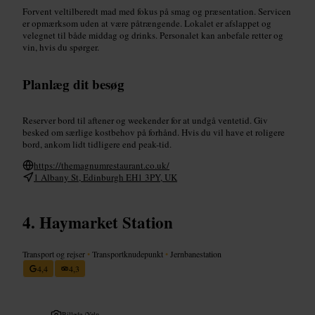
Forvent veltilberedt mad med fokus på smag og præsentation. Servicen
er opmærksom uden at være påtrængende. Lokalet er afslappet og
velegnet til både middag og drinks. Personalet kan anbefale retter og
vin, hvis du spørger.
Planlæg dit besøg
Reserver bord til aftener og weekender for at undgå ventetid. Giv
besked om særlige kostbehov på forhånd. Hvis du vil have et roligere
bord, ankom lidt tidligere end peak-tid.
https://themagnumrestaurant.co.uk/
1 Albany St, Edinburgh EH1 3PY, UK
Haymarket Station
Transport og rejser
•
Transportknudepunkt
•
Jernbanestation
4,4
4,3
Billede /
Yelp