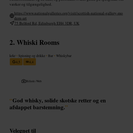
værker og tilgængelighed.
https://www.nationalgalleries.org/visit/scottish-national-gallery-mo
dern-art
75 Belford Rd, Edinburgh EH4 3DR, UK
Whiski Rooms
krkr
•
Spisning og drikke
•
Bar
•
Whiskybar
4,5
4,4
Billede /
Web
“
God whisky, solide skotske retter og en
afslappet barstemning.
”
Velegnet til