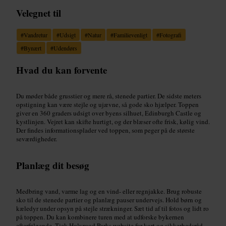
Velegnet til
#
Vandretur
#
Udsigt
#
Natur
#
Familievenligt
#
Fotografi
#
Bynært
#
Udendørs
Hvad du kan forvente
Du møder både grusstier og mere rå, stenede partier. De sidste meters
opstigning kan være stejle og ujævne, så gode sko hjælper. Toppen
giver en 360 graders udsigt over byens silhuet, Edinburgh Castle og
kystlinjen. Vejret kan skifte hurtigt, og der blæser ofte frisk, kølig vind.
Der findes informationsplader ved toppen, som peger på de største
seværdigheder.
Planlæg dit besøg
Medbring vand, varme lag og en vind- eller regnjakke. Brug robuste
sko til de stenede partier og planlæg pauser undervejs. Hold børn og
kæledyr under opsyn på stejle strækninger. Sæt tid af til fotos og lidt ro
på toppen. Du kan kombinere turen med at udforske bykernen
efterfølgende. Tjek Holyrood Parks website for kort og sikkerhedsråd