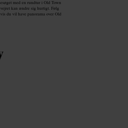
besøget med en rundtur i Old Town
 vejret kan ændre sig hurtigt. Følg
r hvis du vil have panorama over Old
y