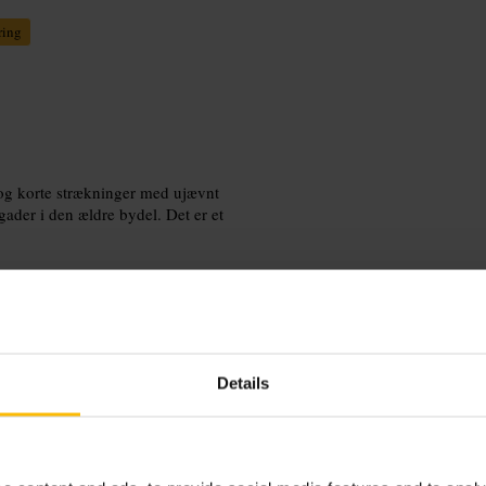
ring
 og korte strækninger med ujævnt
gader i den ældre bydel. Det er et
Details
 sko, da underlaget kan være
. For familier er det et kort og