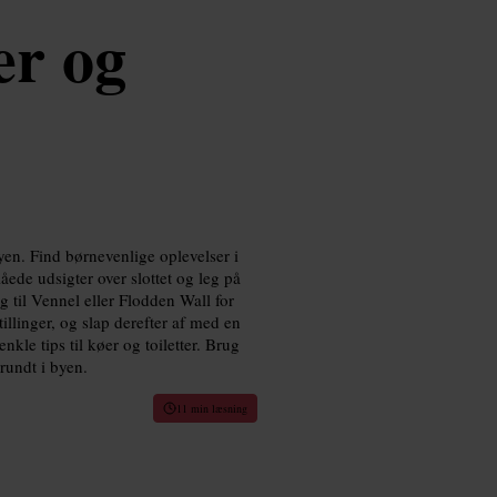
er og
yen. Find børnevenlige oplevelser i
åede udsigter over slottet og leg på
 til Vennel eller Flodden Wall for
illinger, og slap derefter af med en
nkle tips til køer og toiletter. Brug
rundt i byen.
11 min læsning