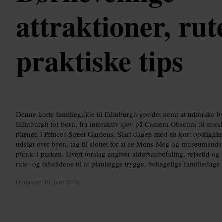
attraktioner, rut
praktiske tips
Denne korte familieguide til Edinburgh gør det nemt at udforske b
Edinburgh for børn, fra interaktiv sjov på Camera Obscura til storsl
plænen i Princes Street Gardens. Start dagen med en kort opstigning
udsigt over byen, tag til slottet for at se Mons Meg og museumsudst
picnic i parken. Hvert forslag angiver aldersanbefaling, rejsetid og e
rute- og tidsrådene til at planlægge trygge, behagelige familiedage 
Opdateret
10. juni 2026