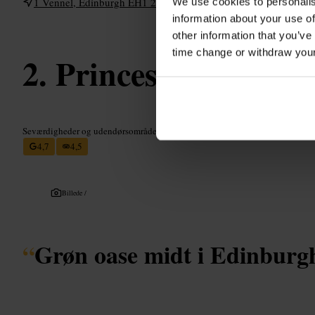
1 Vennel, Edinburgh EH1 2HU, UK
We use cookies to personalis
information about your use of
other information that you’ve
time change or withdraw you
Princes Street Ga
Seværdigheder og udendørsområder
•
Park
4,7
4,5
Billede /
“
Grøn oase midt i Edinburgh