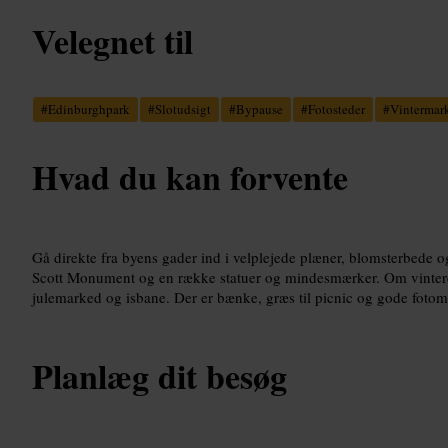
Velegnet til
#
Edinburghpark
#
Slotudsigt
#
Bypause
#
Fotosteder
#
Vintermar
Hvad du kan forvente
Gå direkte fra byens gader ind i velplejede plæner, blomsterbede o
Scott Monument og en række statuer og mindesmærker. Om vintere
julemarked og isbane. Der er bænke, græs til picnic og gode fotom
Planlæg dit besøg