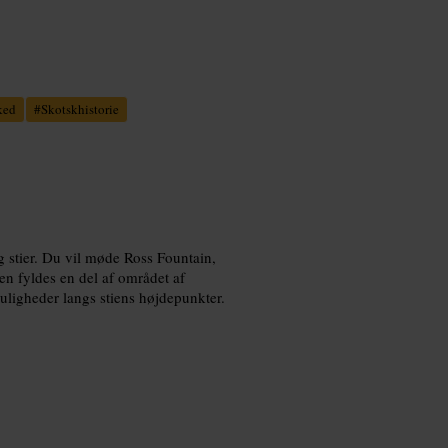
ked
#
Skotskhistorie
g stier. Du vil møde Ross Fountain,
n fyldes en del af området af
uligheder langs stiens højdepunkter.