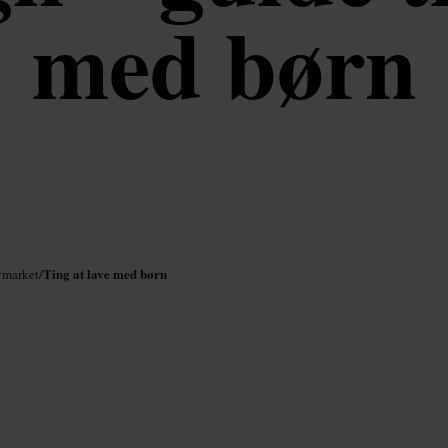
med børn
Ting at lave med børn
ymarket
/