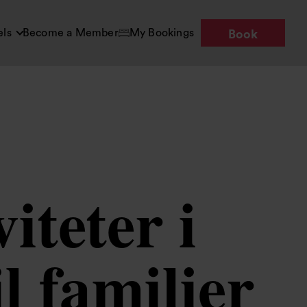
els
Become a Member
My Bookings
Book
iteter i
l familier