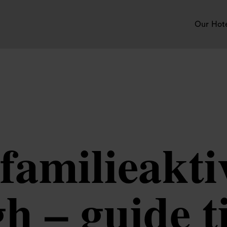
Our Hot
familieaktiv
 – guide ti