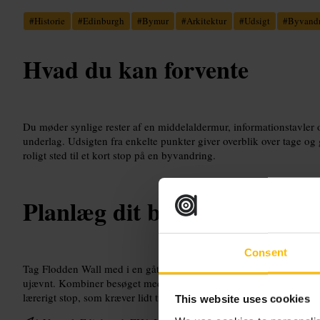
#
Historie
#
Edinburgh
#
Bymur
#
Arkitektur
#
Udsigt
#
Byvand
Hvad du kan forvente
Du møder synlige rester af en middelaldermur, informationstavler
underlag. Udsigten fra enkelte punkter giver overblik over tage og 
roligt sted til et kort stop på en byvandring.
Planlæg dit besøg
Consent
Tag Flodden Wall med i en gåtur gennem den gamle by. Brug gode
ujævnt. Kombiner besøget med nærliggende museer og seværdigheder
lærerigt stop, som kræver lidt tid og ingen særlig forberedelse.
This website uses cookies