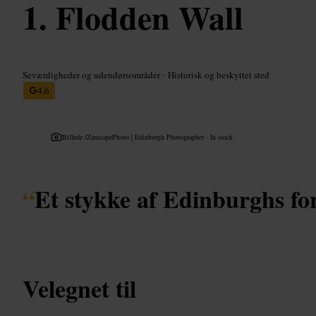
Flodden Wall
Seværdigheder og udendørsområder
•
Historisk og beskyttet sted
4,6
Billede /
ZenscapePhoto | Edinburgh Photographer · In stock
“
Et stykke af Edinburghs for
Velegnet til