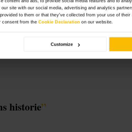
e content and ads, to provide social media features and to analy
 our site with our social media, advertising and analytics partn
 provided to them or that they’ve collected from your use of thei
r consent from the
Cookie Declaration
on our website.
rdens
Customize
s historie
”