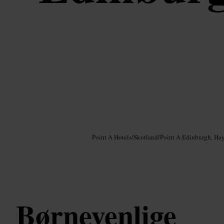
Billede /
Google AI
Point A Hotels
/
Skotland
/
Point A Edinburgh, Ha
Børnevenlige