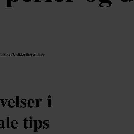
Unikke ting at lave
ymarket
/
velser i
le tips