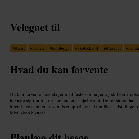
Velegnet til
#
Kunst
#
Galleri
#
Edinburgh
#
Skotskkunst
#
Museum
#
Famil
Hvad du kan forvente
Du kan forvente flere etager med faste samlinger og skiftende udstil
bevæge sig rundt i, og personalet er hjælpsomt. Der er siddeplads
interaktive elementer, som især appellerer til familier. Udstillinge
lokal skotsk kunst.
Planlæg dit besøg