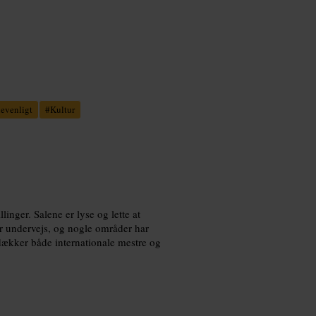
ievenligt
#
Kultur
linger. Salene er lyse og lette at
er undervejs, og nogle områder har
r dækker både internationale mestre og