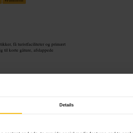
kker, få turistfaciliteter og primært
g til korte gåture, afslappede
n længere gåtur. Medbring vand og
Details
s hensyn til beboerne, hold
e bus- eller traminformation for