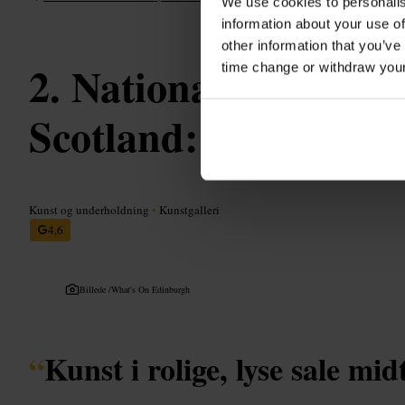
We use cookies to personalis
information about your use of
other information that you’ve
National Galleries 
time change or withdraw you
Scotland: National
Kunst og underholdning
•
Kunstgalleri
4,6
Billede /
What's On Edinburgh
“
Kunst i rolige, lyse sale mid