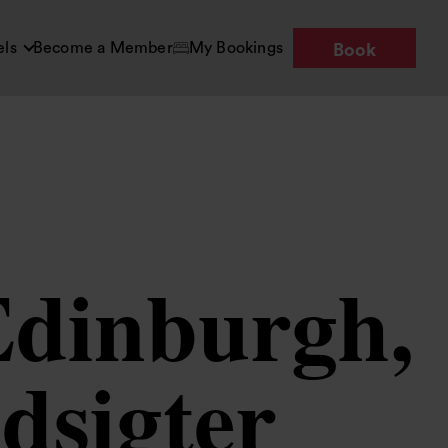
els
Become a Member
My Bookings
Book
 Edinburgh,
udsigter