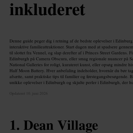
inkluderet
Denne guide peger dig i retning af de bedste oplevelser i Edinburgh,
interaktive familieattraktioner. Start dagen med at spadsere gennem
til slottet fra Vennel, og slap derefter af i Princes Street Gardens. F
Edinburgh på Camera Obscura, eller smag regionale nuancer på 
National Galleries for roligt, kurateret kunst, eller opsøg mindre 
Half Moon Battery. Hver anbefaling indeholder, hvornår du bør tage
afsætte, samt praktiske tips til familier og førstegangsbesøgende. B
unikke oplevelser i Edinburgh og skjulte perler i Edinburgh, der hurt
Opdateret
10. juni 2026
Dean Village