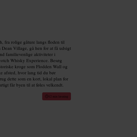
 fra rolige gåture langs floden til
 Dean Village, gå hen for at få udsigt
ind familievenlige aktiviteter i
Scotch Whisky Experience. Besøg
historiske kroge som Flodden Wall og
 afsted, hvor lang tid du bør
rug dette som en kort, lokal plan for
igt får byen til at føles velkendt.
12 min læsning