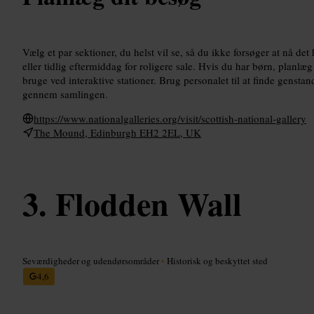
Vælg et par sektioner, du helst vil se, så du ikke forsøger at nå d
eller tidlig eftermiddag for roligere sale. Hvis du har børn, planlæg
bruge ved interaktive stationer. Brug personalet til at finde genstan
gennem samlingen.
https://www.nationalgalleries.org/visit/scottish-national-gallery
The Mound, Edinburgh EH2 2EL, UK
Flodden Wall
Seværdigheder og udendørsområder
•
Historisk og beskyttet sted
4,6