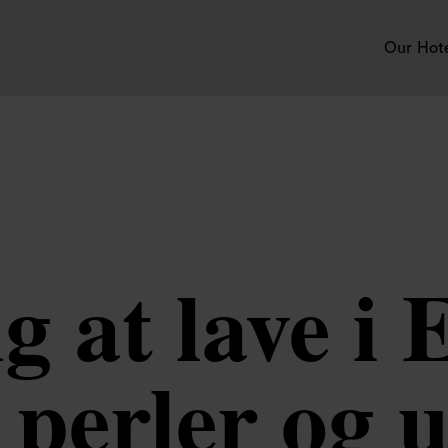
Our Hot
g at lave i
 perler og 