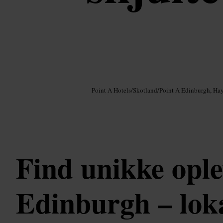
Billede /
Google AI
Point A Hotels
/
Skotland
/
Point A Edinburgh, Ha
Find unikke ople
Edinburgh – loka