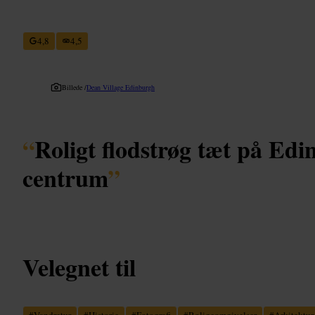
4,8
4,5
Billede /
Dean Village Edinburgh
“
Roligt flodstrøg tæt på Ed
centrum
”
Velegnet til
#
Vandretur
#
Historie
#
Fotografi
#
Roligeomgivelser
#
Arkitektur