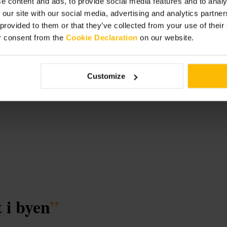
e content and ads, to provide social media features and to analy
 our site with our social media, advertising and analytics partn
 provided to them or that they’ve collected from your use of thei
of
r consent from the
Cookie Declaration
on our website.
Customize
t i byen
”