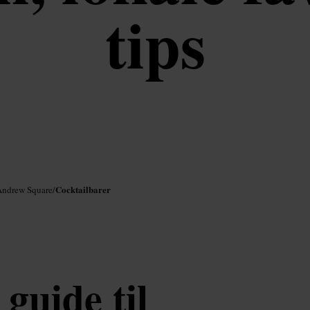
tips
Cocktailbarer
 Andrew Square
/
guide til