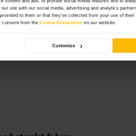
e content and ads, to provide social media features and to analy
ersonalet om allergier, de er vant til at
 our site with our social media, advertising and analytics partn
 smage, eller slå til på en huscocktail
 provided to them or that they’ve collected from your use of thei
r consent from the
Cookie Declaration
on our website.
Customize