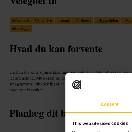
Velegnet til
#
Cocktails
#
Aperitivo
#
Amari
#
Tollcross
#
Hyggeligbar
#
Ven
#
Barhygge
Hvad du kan forvente
Du kan forvente opmærksomme bartendere, detaljeret servering og 
let aftensmad. Musikken holdes på et niveau, så det er muligt at ta
smagsprøver, tilbyder flight af amari og underholder med små spil
moderne klassiker.
Consent
Planlæg dit besøg
This website uses cookies