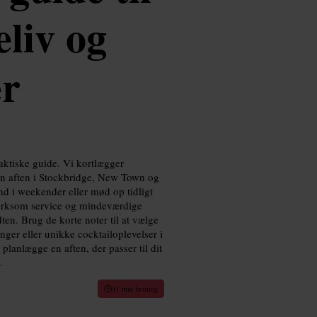
liv og
er
ktiske guide. Vi kortlægger
sen aften i Stockbridge, New Town og
nd i weekender eller mød op tidligt
pmærksom service og mindeværdige
ten. Brug de korte noter til at vælge
nger eller unikke cocktailoplevelser i
lanlægge en aften, der passer til dit
.
11 min læsning