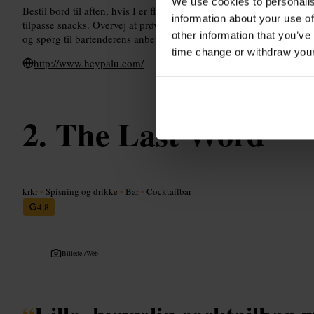
We use cookies to personalis
Bestil bord til aften, hvis I er flere eller vil sikre en plads. Fortæl p
information about your use of
tilpasse snacks. Overvej at prøve en amari-flight for at sammenligne
other information that you’ve
og spørg til bartenderens anbefalinger.
time change or withdraw you
http://www.heypalu.com/
The Last Word
krkr
•
Spisning og drikke
•
Bar
•
Cocktailbar
4,8
Billede /
Web