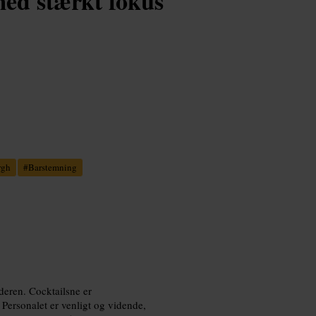
 med stærkt fokus
rgh
#
Barstemning
deren. Cocktailsne er
 Personalet er venligt og vidende,