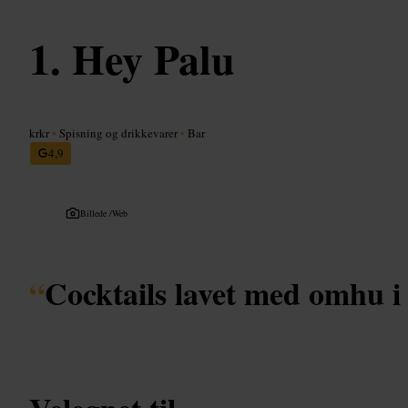
Hey Palu
krkr
•
Spisning og drikkevarer
•
Bar
4,9
Billede /
Web
“
Cocktails lavet med omhu i 