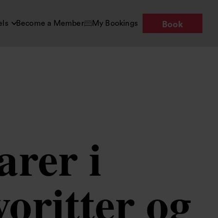
els
Become a Member
My Bookings
Book
arer i
oritter og