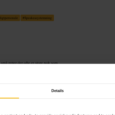
ligtpersonale
#
Speakeasystemning
små retter der ofte er store nok som
le sammen. Personalet foreslår
 som paper plane, hvis du vælger den
Details