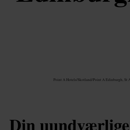
Billede /
Google AI
Point A Hotels
/
Skotland
/
Point A Edinburgh, St
Din uundværlige 