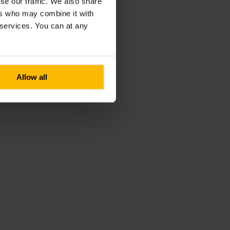
se our traffic. We also share
ers who may combine it with
r services. You can at any
Allow all