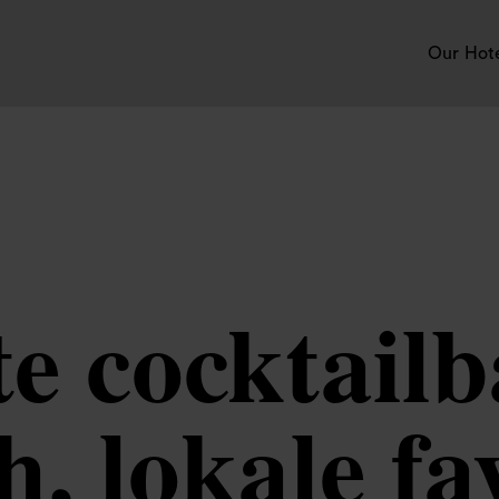
Our Hot
e cocktailb
, lokale fav