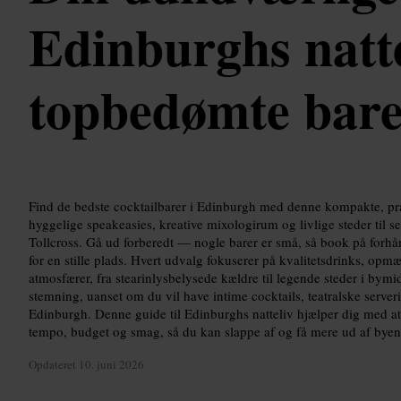
Edinburghs natte
topbedømte bar
Find de bedste cocktailbarer i Edinburgh med denne kompakte, pra
hyggelige speakeasies, kreative mixologirum og livlige steder til 
Tollcross. Gå ud forberedt — nogle barer er små, så book på forhå
for en stille plads. Hvert udvalg fokuserer på kvalitetsdrinks, o
atmosfærer, fra stearinlysbelysede kældre til legende steder i bymid
stemning, uanset om du vil have intime cocktails, teatralske serveri
Edinburgh. Denne guide til Edinburghs natteliv hjælper dig med at p
tempo, budget og smag, så du kan slappe af og få mere ud af byen
Opdateret
10. juni 2026