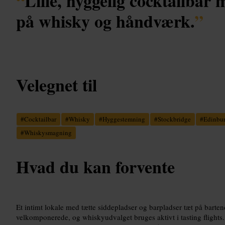
“
Lille, hyggelig cocktailbar
på whisky og håndværk.
”
Velegnet til
#
Cocktailbar
#
Whisky
#
Hyggestemning
#
Stockbridge
#
Edinbu
#
Whiskysmagning
Hvad du kan forvente
Et intimt lokale med tætte siddepladser og barpladser tæt på barten
velkomponerede, og whiskyudvalget bruges aktivt i tasting flights.