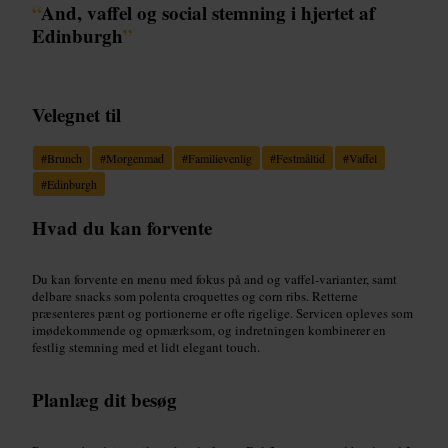
“
And, vaffel og social stemning i hjertet af
Edinburgh
”
Velegnet til
#
Brunch
#
Morgenmad
#
Familievenlig
#
Festmåltid
#
Vaffel
#
Edinburgh
Hvad du kan forvente
Du kan forvente en menu med fokus på and og vaffel-varianter, samt
delbare snacks som polenta croquettes og corn ribs. Retterne
præsenteres pænt og portionerne er ofte rigelige. Servicen opleves som
imødekommende og opmærksom, og indretningen kombinerer en
festlig stemning med et lidt elegant touch.
Planlæg dit besøg