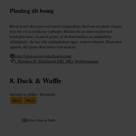
Planlæg dit besøg
Book bord i forvejen ved travle tidspunkter. Bed om en plads i baren,
hvis du vil se kokkene i arbejde. Ønsker du en mere traditionel
bordoplevelse, så nævn gerne, at du foretrækker en almindelig
siddeplads , de har ofte siddepladser oppe, som er roligere. Kom med
appetit, del gerne flere retter ved selskab.
http://www.societyedinburgh.com/
1 Waterloo Pl, Edinburgh EH1 3BG, Storbritannien
Duck & Waffle
Spisning og drikke
•
Restaurant
4,6
4,8
Billede /
Duck & Waffle