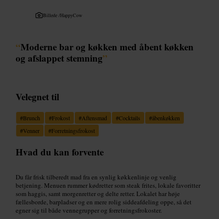
Billede /
HappyCow
“
Moderne bar og køkken med åbent køkken
og afslappet stemning
”
Velegnet til
#
Brunch
#
Frokost
#
Aftensmad
#
Cocktails
#
åbenkøkken
#
Venner
#
Forretningsfrokost
Hvad du kan forvente
Du får frisk tilberedt mad fra en synlig køkkenlinje og venlig
betjening. Menuen rummer kødretter som steak frites, lokale favoritter
som haggis, samt morgenretter og delte retter. Lokalet har høje
fællesborde, barpladser og en mere rolig siddeafdeling oppe, så det
egner sig til både vennegrupper og forretningsfrokoster.