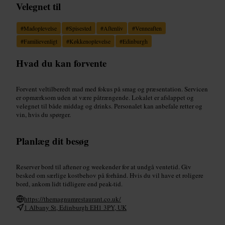
Velegnet til
#
Madoplevelse
#
Spisested
#
Aftenliv
#
Venneaften
#
Familievenligt
#
Køkkenoplevelse
#
Edinburgh
Hvad du kan forvente
Forvent veltilberedt mad med fokus på smag og præsentation. Servicen
er opmærksom uden at være påtrængende. Lokalet er afslappet og
velegnet til både middag og drinks. Personalet kan anbefale retter og
vin, hvis du spørger.
Planlæg dit besøg
Reserver bord til aftener og weekender for at undgå ventetid. Giv
besked om særlige kostbehov på forhånd. Hvis du vil have et roligere
bord, ankom lidt tidligere end peak-tid.
https://themagnumrestaurant.co.uk/
1 Albany St, Edinburgh EH1 3PY, UK