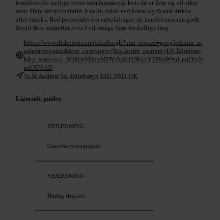
forudbestille særlige retter som lammeryg, hvis du er flere og vil sikre
dem. Hvis der er ventetid, kan du sidde ved baren og få små drikke
eller snacks. Bed personalet om anbefalinger, de kender menuen godt.
Bestil flere småretter, hvis I vil smage flere forskellige ting.
https://www.dishoom.com/edinburgh?utm_source=google&utm_m
edium=organic&utm_campaign=Yext&utm_content=D5-Edinburg
h&y_source=1_MjMwNDkyMDYtNzE1LWxvY2F0aW9uLndlYnN
pdGU%3D
3a St Andrew Sq, Edinburgh EH2 2BD, UK
Lignende guider
VEJLEDNING
Gourmetrestauranter
VEJLEDNING
Hurtig frokost