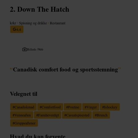
Down The Hatch
krkr
•
Spisning og drikke
•
Restaurant
4,4
Billede /
Web
“
Canadisk comfort food og sportsstemning
”
Velegnet til
#
Canadiskmad
#
Comfortfood
#
Poutine
#
Vinger
#
Ishockey
#
Venneaften
#
Familievenligt
#
Casualspisested
#
Brunch
#
Gruppeaftener
Hvad du kan forvente