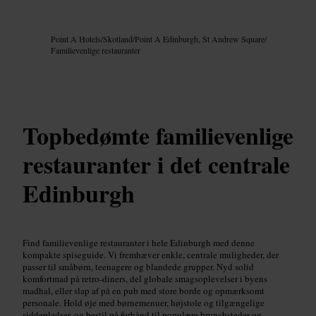
Billede /
Google AI
Point A Hotels
/
Skotland
/
Point A Edinburgh, St Andrew Square
/
Familievenlige restauranter
Topbedømte familievenlige
restauranter i det centrale
Edinburgh
Find familievenlige restauranter i hele Edinburgh med denne
kompakte spiseguide. Vi fremhæver enkle, centrale muligheder, der
passer til småbørn, teenagere og blandede grupper. Nyd solid
komfortmad på retro-diners, del globale smagsoplevelser i byens
madhal, eller slap af på en pub med store borde og opmærksomt
personale. Hold øje med børnemenuer, højstole og tilgængelige
siddepladser, og bestil på forhånd til populære brunchsteder og