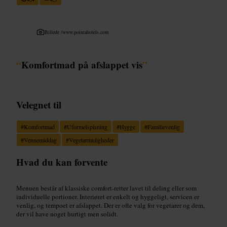
Billede /
www.pointahotels.com
“
Komfortmad på afslappet vis
”
Velegnet til
#
Komfortmad
#
Uformelspisning
#
Hygge
#
Familievenlig
#
Vennemiddag
#
Vegetarmuligheder
Hvad du kan forvente
Menuen består af klassiske comfort-retter lavet til deling eller som
individuelle portioner. Interiøret er enkelt og hyggeligt, servicen er
venlig, og tempoet er afslappet. Der er ofte valg for vegetarer og dem,
der vil have noget hurtigt men solidt.