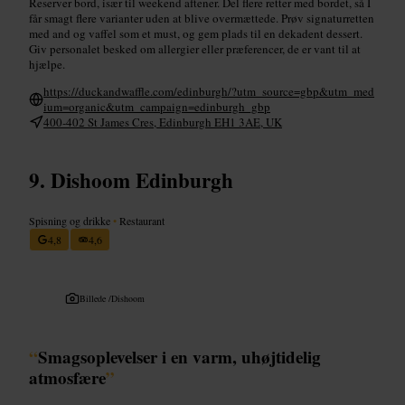
Reserver bord, især til weekend aftener. Del flere retter med bordet, så I
får smagt flere varianter uden at blive overmættede. Prøv signaturretten
med and og vaffel som et must, og gem plads til en dekadent dessert.
Giv personalet besked om allergier eller præferencer, de er vant til at
hjælpe.
https://duckandwaffle.com/edinburgh/?utm_source=gbp&utm_med
ium=organic&utm_campaign=edinburgh_gbp
400-402 St James Cres, Edinburgh EH1 3AE, UK
Dishoom Edinburgh
Spisning og drikke
•
Restaurant
4,8
4,6
Billede /
Dishoom
“
Smagsoplevelser i en varm, uhøjtidelig
atmosfære
”