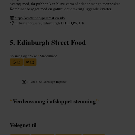
overtøj med, for pubben kan blive varm når der er mange mennesker.
Kombiner besøget med en gåtur i det omkringliggende kvarter.
http://www.thepipersrest.co.uk/
3 Hunter Square, Edinburgh EH1 1QW, UK
Edinburgh Street Food
Spisning og drikke
•
Madområde
4,5
4,2
Billede /
The Edinburgh Reporter
“
Verdenssmag i afslappet stemning
”
Velegnet til