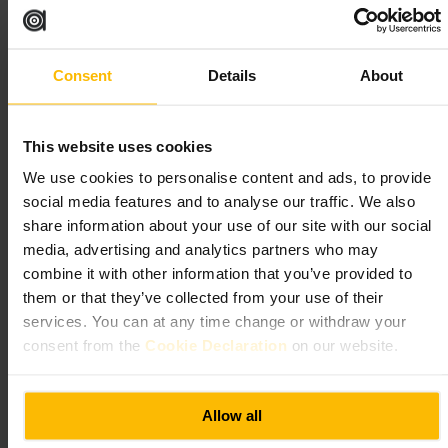
The Botanist Edinburgh
Consent
Details
About
Spisning og drikke
•
Bar
4,1
4,3
This website uses cookies
Billede /
Tagvenue
We use cookies to personalise content and ads, to provide
social media features and to analyse our traffic. We also
“
Grønne cocktails og livlig stemning i
share information about your use of our site with our social
Edinburgh
”
media, advertising and analytics partners who may
combine it with other information that you’ve provided to
them or that they’ve collected from your use of their
services. You can at any time change or withdraw your
Velegnet til
consent from the
Cookie Declaration
on our website.
#
Cocktails
#
Barliv
#
Aftensstemning
#
Edinburgh
#
Planter
#
Venneaften
Allow all
Hvad du kan forvente