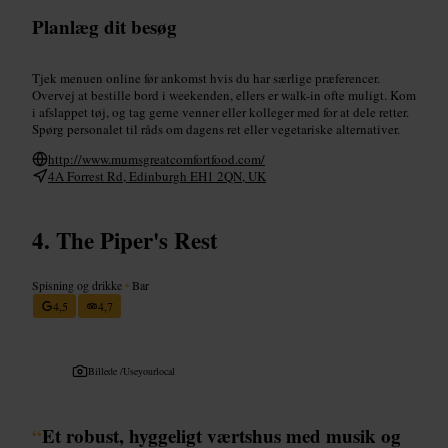
Planlæg dit besøg
Tjek menuen online før ankomst hvis du har særlige præferencer.
Overvej at bestille bord i weekenden, ellers er walk-in ofte muligt. Kom
i afslappet tøj, og tag gerne venner eller kolleger med for at dele retter.
Spørg personalet til råds om dagens ret eller vegetariske alternativer.
http://www.mumsgreatcomfortfood.com/
4A Forrest Rd, Edinburgh EH1 2QN, UK
The Piper's Rest
Spisning og drikke
•
Bar
4,5
4,7
Billede /
Useyourlocal
“
Et robust, hyggeligt værtshus med musik og