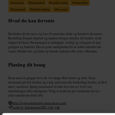
#
Gademad
#
Madmarked
#
Familievenligt
#
Venneaften
#
Hurtigmad
#
Mobilbestilling
#
Desserter
Hvad du kan forvente
Du finder alt fra tacos og bao til asiatiske skåle og kreative desserter.
Bestilling foregår digitalt og maden bringes direkte til bordet, så du
slipper for køer. Stemningen er afslappet, venlig og velegnet til par,
grupper og familier. Der er gode muligheder for at sidde udenfor når
vejret tillader det, og børn og hunde omtales ofte som velkomne.
Planlæg dit besøg
Kom med en gruppe hvis du vil smage flere retter og dele. Scan
menuerne på din telefon og vælg små retter fra forskellige boder, så får I
mest variation. Spørg personalet til råds hvis du er i tvivl om
anbefalinger eller allergener. Vælg et bord tæt på vinduerne for lys,
eller udenfor for frisk luft.
http://www.edinburgh-street-food.com/
Leith St, Edinburgh EH1 3AU, UK