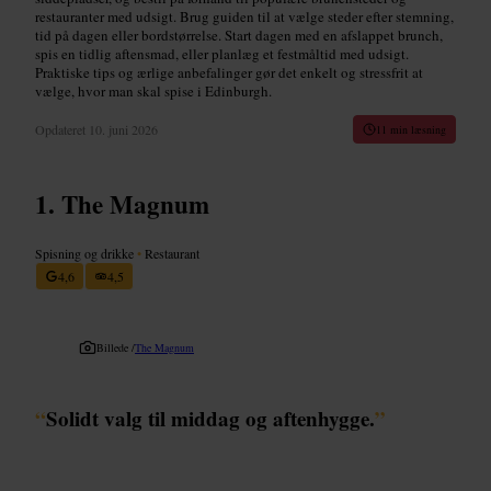
restauranter med udsigt. Brug guiden til at vælge steder efter stemning,
tid på dagen eller bordstørrelse. Start dagen med en afslappet brunch,
spis en tidlig aftensmad, eller planlæg et festmåltid med udsigt.
Praktiske tips og ærlige anbefalinger gør det enkelt og stressfrit at
vælge, hvor man skal spise i Edinburgh.
Opdateret
10. juni 2026
11 min læsning
The Magnum
Spisning og drikke
•
Restaurant
4,6
4,5
Billede /
The Magnum
“
Solidt valg til middag og aftenhygge.
”