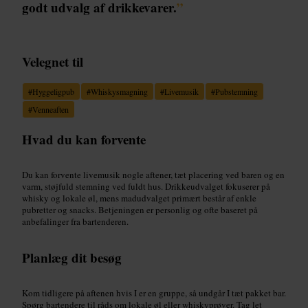
godt udvalg af drikkevarer.
”
Velegnet til
#
Hyggeligpub
#
Whiskysmagning
#
Livemusik
#
Pubstemning
#
Venneaften
Hvad du kan forvente
Du kan forvente livemusik nogle aftener, tæt placering ved baren og en
varm, støjfuld stemning ved fuldt hus. Drikkeudvalget fokuserer på
whisky og lokale øl, mens madudvalget primært består af enkle
pubretter og snacks. Betjeningen er personlig og ofte baseret på
anbefalinger fra bartenderen.
Planlæg dit besøg
Kom tidligere på aftenen hvis I er en gruppe, så undgår I tæt pakket bar.
Spørg bartendere til råds om lokale øl eller whiskyprøver. Tag let