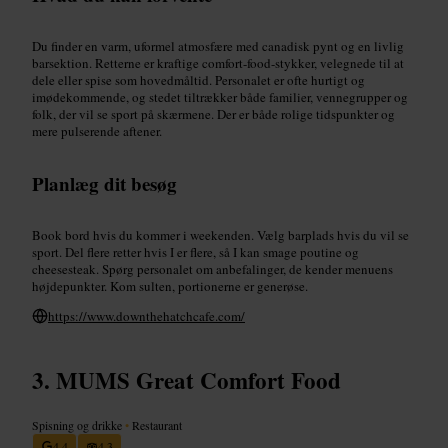
Du finder en varm, uformel atmosfære med canadisk pynt og en livlig
barsektion. Retterne er kraftige comfort-food-stykker, velegnede til at
dele eller spise som hovedmåltid. Personalet er ofte hurtigt og
imødekommende, og stedet tiltrækker både familier, vennegrupper og
folk, der vil se sport på skærmene. Der er både rolige tidspunkter og
mere pulserende aftener.
Planlæg dit besøg
Book bord hvis du kommer i weekenden. Vælg barplads hvis du vil se
sport. Del flere retter hvis I er flere, så I kan smage poutine og
cheesesteak. Spørg personalet om anbefalinger, de kender menuens
højdepunkter. Kom sulten, portionerne er generøse.
https://www.downthehatchcafe.com/
MUMS Great Comfort Food
Spisning og drikke
•
Restaurant
4,4
4,3