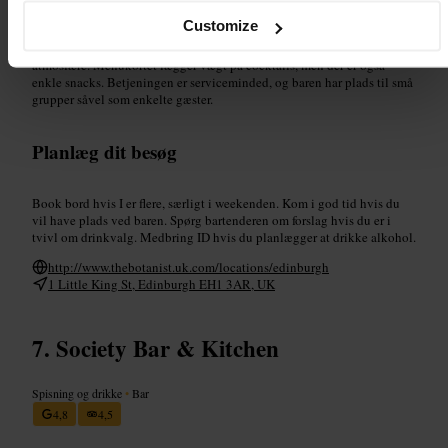
Customize
Et indendørs miljø med mange planter og en varm, afslappet
atmosfære. Menukortet lægger vægt på cocktails, men der er også
enkle snacks. Betjeningen er serviceminded, og baren har plads til små
grupper såvel som enkelte gæster.
Planlæg dit besøg
Book bord hvis I er flere, særligt i weekenden. Kom i god tid hvis du
vil have plads ved baren. Spørg bartenderen om forslag hvis du er i
tvivl om drinkvalg. Medbring ID hvis du planlægger at drikke alkohol.
http://www.thebotanist.uk.com/locations/edinburgh
1 Little King St, Edinburgh EH1 3AR, UK
Society Bar & Kitchen
Spisning og drikke
•
Bar
4,8
4,5