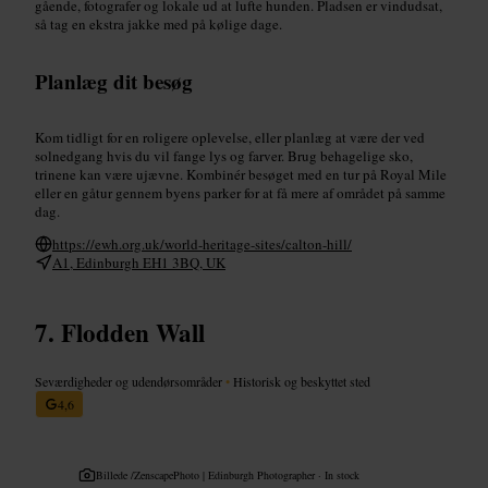
gående, fotografer og lokale ud at lufte hunden. Pladsen er vindudsat,
så tag en ekstra jakke med på kølige dage.
Planlæg dit besøg
Kom tidligt for en roligere oplevelse, eller planlæg at være der ved
solnedgang hvis du vil fange lys og farver. Brug behagelige sko,
trinene kan være ujævne. Kombinér besøget med en tur på Royal Mile
eller en gåtur gennem byens parker for at få mere af området på samme
dag.
https://ewh.org.uk/world-heritage-sites/calton-hill/
A1, Edinburgh EH1 3BQ, UK
Flodden Wall
Seværdigheder og udendørsområder
•
Historisk og beskyttet sted
4,6
Billede /
ZenscapePhoto | Edinburgh Photographer · In stock