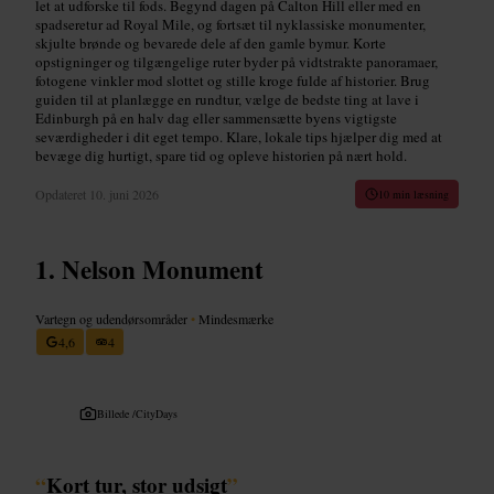
let at udforske til fods. Begynd dagen på Calton Hill eller med en
spadseretur ad Royal Mile, og fortsæt til nyklassiske monumenter,
skjulte brønde og bevarede dele af den gamle bymur. Korte
opstigninger og tilgængelige ruter byder på vidtstrakte panoramaer,
fotogene vinkler mod slottet og stille kroge fulde af historier. Brug
guiden til at planlægge en rundtur, vælge de bedste ting at lave i
Edinburgh på en halv dag eller sammensætte byens vigtigste
seværdigheder i dit eget tempo. Klare, lokale tips hjælper dig med at
bevæge dig hurtigt, spare tid og opleve historien på nært hold.
Opdateret
10. juni 2026
10 min læsning
Nelson Monument
Vartegn og udendørsområder
•
Mindesmærke
4,6
4
Billede /
CityDays
“
Kort tur, stor udsigt
”