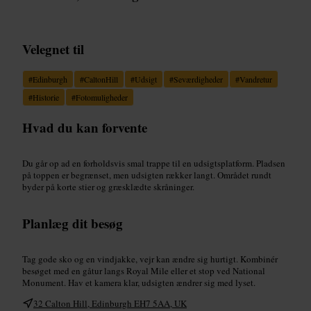
Velegnet til
#
Edinburgh
#
CaltonHill
#
Udsigt
#
Seværdigheder
#
Vandretur
#
Historie
#
Fotomuligheder
Hvad du kan forvente
Du går op ad en forholdsvis smal trappe til en udsigtsplatform. Pladsen
på toppen er begrænset, men udsigten rækker langt. Området rundt
byder på korte stier og græsklædte skråninger.
Planlæg dit besøg
Tag gode sko og en vindjakke, vejr kan ændre sig hurtigt. Kombinér
besøget med en gåtur langs Royal Mile eller et stop ved National
Monument. Hav et kamera klar, udsigten ændrer sig med lyset.
32 Calton Hill, Edinburgh EH7 5AA, UK