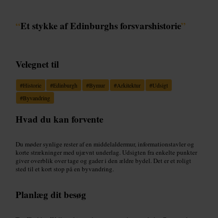
“
Et stykke af Edinburghs forsvarshistorie
”
Velegnet til
#
Historie
#
Edinburgh
#
Bymur
#
Arkitektur
#
Udsigt
#
Byvandring
Hvad du kan forvente
Du møder synlige rester af en middelaldermur, informationstavler og
korte strækninger med ujævnt underlag. Udsigten fra enkelte punkter
giver overblik over tage og gader i den ældre bydel. Det er et roligt
sted til et kort stop på en byvandring.
Planlæg dit besøg