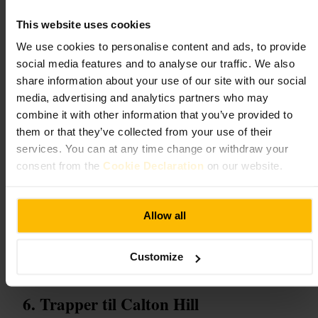
Hvad du kan forvente
This website uses cookies
We use cookies to personalise content and ads, to provide
Forvent en kompakt, velproportioneret struktur i klassisk stil. Søjlerne
social media features and to analyse our traffic. We also
sidder tæt på kroppelementet i en tetrastyl blind kolonnade, og detaljer
som flutninger og gesims er lette at studere på nærmeste hold. Der er
share information about your use of our site with our social
ingen indendørs udstilling, stedet er et udendørs mindesmærke
media, advertising and analytics partners who may
placeret blandt andre monumenter på bakken.
combine it with other information that you’ve provided to
them or that they’ve collected from your use of their
Planlæg dit besøg
services. You can at any time change or withdraw your
consent from the
Cookie Declaration
on our website.
Tag solide sko til den korte, stejle gang op ad bakken. Kombinér
besøget med andre seværdigheder på Calton Hill, så du får mest ud af
turen. Monumentet ligger udendørs, så medbring lag-på-lag tøj mod
vind og skiftende vejr. Respekter afspærringer og undlad at klatre på
Allow all
søjlerne.
http://canmore.org.uk/site/116624
Customize
Calton Hill, Edinburgh EH1 3BJ, UK
Trapper til Calton Hill