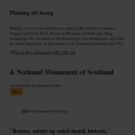
Planlæg dit besøg
Planlæg et kort stop som del af en gåtur på Royal Mile, kombiner
besøget med John Knox House og Museum of Edinburgh. Brug
behagelige sko, da gaden er brostensbelagt. Læs skiltningen ved stedet
for ekstra baggrund, og læg mærke til de restaureringsdetaljer fra 1997.
Royal Mile, Edinburgh EH1 1SR, UK
National Monument of Scotland
Seværdigheder og udendørsområder
4,7
Billede /
Edinburgh World Heritage
“
Ruiner, udsigt og enkel skotsk historie.
”