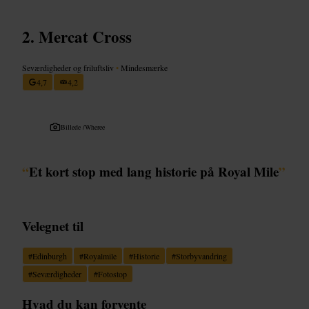
Mercat Cross
Seværdigheder og friluftsliv
•
Mindesmærke
4,7
4,2
Billede /
Wheree
“
Et kort stop med lang historie på Royal Mile
”
Velegnet til
#
Edinburgh
#
Royalmile
#
Historie
#
Storbyvandring
#
Seværdigheder
#
Fotostop
Hvad du kan forvente