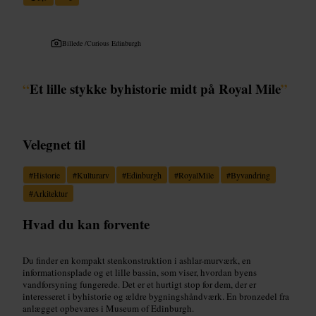
Billede /
Curious Edinburgh
“
Et lille stykke byhistorie midt på Royal Mile
”
Velegnet til
#
Historie
#
Kulturarv
#
Edinburgh
#
RoyalMile
#
Byvandring
#
Arkitektur
Hvad du kan forvente
Du finder en kompakt stenkonstruktion i ashlar-murværk, en
informationsplade og et lille bassin, som viser, hvordan byens
vandforsyning fungerede. Det er et hurtigt stop for dem, der er
interesseret i byhistorie og ældre bygningshåndværk. En bronzedel fra
anlægget opbevares i Museum of Edinburgh.