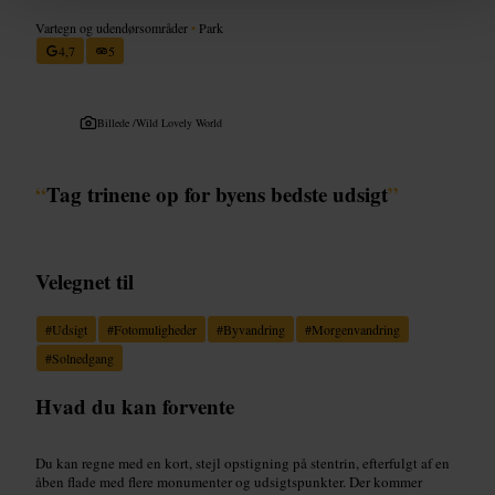
Vartegn og udendørsområder
•
Park
4,7
5
Billede /
Wild Lovely World
“
Tag trinene op for byens bedste udsigt
”
Velegnet til
#
Udsigt
#
Fotomuligheder
#
Byvandring
#
Morgenvandring
#
Solnedgang
Hvad du kan forvente
Du kan regne med en kort, stejl opstigning på stentrin, efterfulgt af en
åben flade med flere monumenter og udsigtspunkter. Der kommer