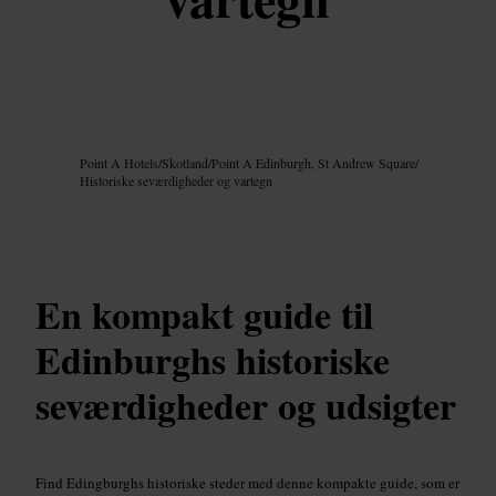
Billede /
Google AI
Point A Hotels
/
Skotland
/
Point A Edinburgh, St Andrew Square
/
Historiske seværdigheder og vartegn
En kompakt guide til
Edinburghs historiske
seværdigheder og udsigter
Find Edingburghs historiske steder med denne kompakte guide, som er