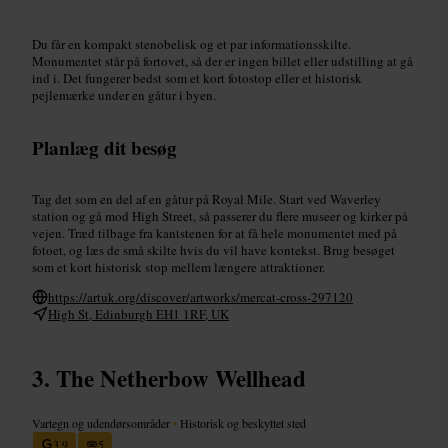
Du får en kompakt stenobelisk og et par informationsskilte.
Monumentet står på fortovet, så der er ingen billet eller udstilling at gå
ind i. Det fungerer bedst som et kort fotostop eller et historisk
pejlemærke under en gåtur i byen.
Planlæg dit besøg
Tag det som en del af en gåtur på Royal Mile. Start ved Waverley
station og gå mod High Street, så passerer du flere museer og kirker på
vejen. Træd tilbage fra kantstenen for at få hele monumentet med på
fotoet, og læs de små skilte hvis du vil have kontekst. Brug besøget
som et kort historisk stop mellem længere attraktioner.
https://artuk.org/discover/artworks/mercat-cross-297120
High St, Edinburgh EH1 1RF, UK
The Netherbow Wellhead
Vartegn og udendørsområder
•
Historisk og beskyttet sted
3,9
5