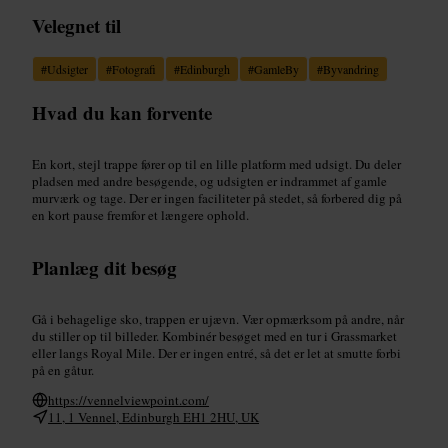
Velegnet til
#
Udsigter
#
Fotografi
#
Edinburgh
#
GamleBy
#
Byvandring
Hvad du kan forvente
En kort, stejl trappe fører op til en lille platform med udsigt. Du deler
pladsen med andre besøgende, og udsigten er indrammet af gamle
murværk og tage. Der er ingen faciliteter på stedet, så forbered dig på
en kort pause fremfor et længere ophold.
Planlæg dit besøg
Gå i behagelige sko, trappen er ujævn. Vær opmærksom på andre, når
du stiller op til billeder. Kombinér besøget med en tur i Grassmarket
eller langs Royal Mile. Der er ingen entré, så det er let at smutte forbi
på en gåtur.
https://vennelviewpoint.com/
11, 1 Vennel, Edinburgh EH1 2HU, UK