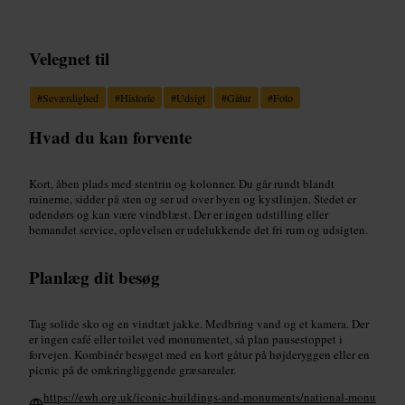
Velegnet til
#
Seværdighed
#
Historie
#
Udsigt
#
Gåtur
#
Foto
Hvad du kan forvente
Kort, åben plads med stentrin og kolonner. Du går rundt blandt
ruinerne, sidder på sten og ser ud over byen og kystlinjen. Stedet er
udendørs og kan være vindblæst. Der er ingen udstilling eller
bemandet service, oplevelsen er udelukkende det fri rum og udsigten.
Planlæg dit besøg
Tag solide sko og en vindtæt jakke. Medbring vand og et kamera. Der
er ingen café eller toilet ved monumentet, så plan pausestoppet i
forvejen. Kombinér besøget med en kort gåtur på højderyggen eller en
picnic på de omkringliggende græsarealer.
https://ewh.org.uk/iconic-buildings-and-monuments/national-monu