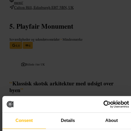
ment/
Calton Hill, Edinburgh EH7 5BN, UK
Playfair Monument
Seværdigheder og udendørsområder
•
Mindesmærke
4,6
4
Billede /
Art UK
“
Klassisk skotsk arkitektur med udsigt over
byen
”
Velegnet til
Consent
Details
About
#
Udsigt
#
Arkitektur
#
Historie
#
Fotomuligheder
#
Kortbesøg