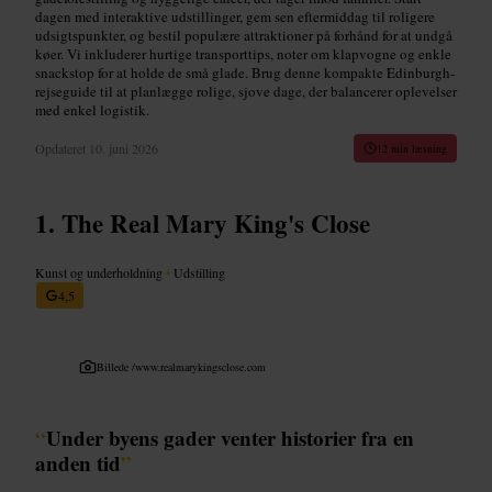
dagen med interaktive udstillinger, gem sen eftermiddag til roligere
udsigtspunkter, og bestil populære attraktioner på forhånd for at undgå
køer. Vi inkluderer hurtige transporttips, noter om klapvogne og enkle
snackstop for at holde de små glade. Brug denne kompakte Edinburgh-
rejseguide til at planlægge rolige, sjove dage, der balancerer oplevelser
med enkel logistik.
Opdateret
10. juni 2026
12 min læsning
The Real Mary King's Close
Kunst og underholdning
•
Udstilling
4,5
Billede /
www.realmarykingsclose.com
“
Under byens gader venter historier fra en
anden tid
”