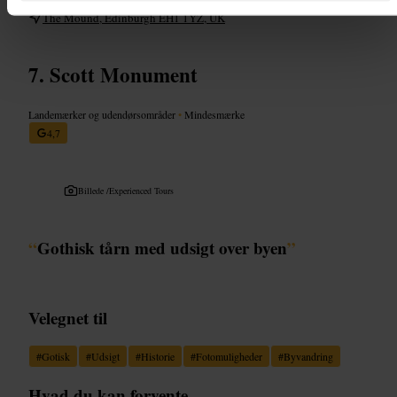
https://museumonthemound.com/
The Mound, Edinburgh EH1 1YZ, UK
Scott Monument
Landemærker og udendørsområder
•
Mindesmærke
4,7
Billede /
Experienced Tours
“
Gothisk tårn med udsigt over byen
”
Velegnet til
#
Gotisk
#
Udsigt
#
Historie
#
Fotomuligheder
#
Byvandring
Hvad du kan forvente