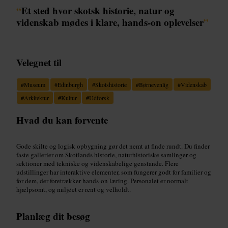
“
Et sted hvor skotsk historie, natur og
videnskab mødes i klare, hands-on oplevelser
”
Velegnet til
#
Museum
#
Edinburgh
#
Skotshistorie
#
Børnevenlig
#
Videnskab
#
Arkitektur
#
Kultur
#
Udforsk
Hvad du kan forvente
Gode skilte og logisk opbygning gør det nemt at finde rundt. Du finder
faste gallerier om Skotlands historie, naturhistoriske samlinger og
sektioner med tekniske og videnskabelige genstande. Flere
udstillinger har interaktive elementer, som fungerer godt for familier og
for dem, der foretrækker hands-on læring. Personalet er normalt
hjælpsomt, og miljøet er rent og velholdt.
Planlæg dit besøg