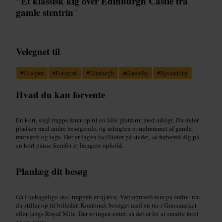
“
Et klassisk kig over Edinburgh Castle fra
gamle stentrin
”
Velegnet til
#
Udsigter
#
Fotografi
#
Edinburgh
#
GamleBy
#
Byvandring
Hvad du kan forvente
En kort, stejl trappe fører op til en lille platform med udsigt. Du deler
pladsen med andre besøgende, og udsigten er indrammet af gamle
murværk og tage. Der er ingen faciliteter på stedet, så forbered dig på
en kort pause fremfor et længere ophold.
Planlæg dit besøg
Gå i behagelige sko, trappen er ujævn. Vær opmærksom på andre, når
du stiller op til billeder. Kombinér besøget med en tur i Grassmarket
eller langs Royal Mile. Der er ingen entré, så det er let at smutte forbi
på en gåtur.