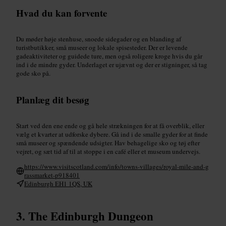
Hvad du kan forvente
Du møder høje stenhuse, snoede sidegader og en blanding af
turistbutikker, små museer og lokale spisesteder. Der er levende
gadeaktiviteter og guidede ture, men også roligere kroge hvis du går
ind i de mindre gyder. Underlaget er ujævnt og der er stigninger, så tag
gode sko på.
Planlæg dit besøg
Start ved den ene ende og gå hele strækningen for at få overblik, eller
vælg et kvarter at udforske dybere. Gå ind i de smalle gyder for at finde
små museer og spændende udsigter. Hav behagelige sko og tøj efter
vejret, og sæt tid af til at stoppe i en café eller et museum undervejs.
https://www.visitscotland.com/info/towns-villages/royal-mile-and-g
rassmarket-p918401
Edinburgh EH1 1QS, UK
The Edinburgh Dungeon