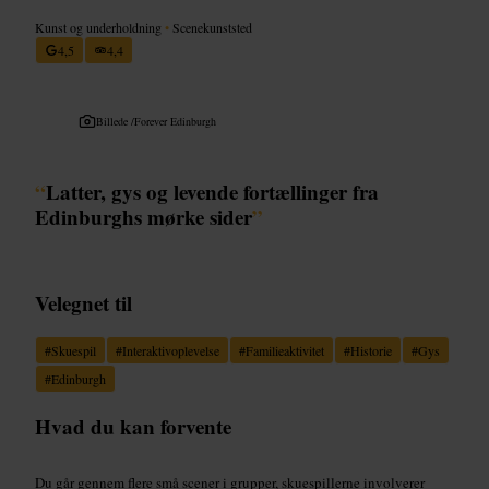
Kunst og underholdning
•
Scenekunststed
4,5
4,4
Billede /
Forever Edinburgh
“
Latter, gys og levende fortællinger fra
Edinburghs mørke sider
”
Velegnet til
#
Skuespil
#
Interaktivoplevelse
#
Familieaktivitet
#
Historie
#
Gys
#
Edinburgh
Hvad du kan forvente
Du går gennem flere små scener i grupper, skuespillerne involverer