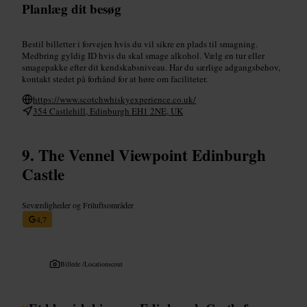
Planlæg dit besøg
Bestil billetter i forvejen hvis du vil sikre en plads til smagning.
Medbring gyldig ID hvis du skal smage alkohol. Vælg en tur eller
smagepakke efter dit kendskabsniveau. Har du særlige adgangsbehov,
kontakt stedet på forhånd for at høre om faciliteter.
https://www.scotchwhiskyexperience.co.uk/
354 Castlehill, Edinburgh EH1 2NE, UK
The Vennel Viewpoint Edinburgh
Castle
Seværdigheder og Friluftsområder
4,7
Billede /
Locationscout