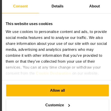
Consent
Details
About
Velegnet til
#
Museum
#
Historie
#
Pengehistorie
#
Edinburgh
#
Gratisentré
This website uses cookies
#
Familievenlig
#
Interaktiv
We use cookies to personalise content and ads, to provide
Hvad du kan forvente
social media features and to analyse our traffic. We also
share information about your use of our site with our social
Små, tematisk opbyggede rum med genstande fra mønter og
media, advertising and analytics partners who may
pengesedler til en gammel mekanisk kiste og en bankboks.
combine it with other information that you’ve provided to
Informationspanelerne er lette at følge, og der er enkelte interaktive
them or that they’ve collected from your use of their
elementer, der gør historien mere håndgribelig. Museet er kompakt, så
udstillingerne ligger tæt og kan ses i ét flow.
services. You can at any time change or withdraw your
consent from the
Cookie Declaration
on our website.
Planlæg dit besøg
Allow all
Afsæt cirka en time til besøget. Kombiner turen med en gåtur i Old
Town, så du får mest ud af placeringen. Medbring kamera til
nærbilleder af mønter og mekaniske detaljer, og spørg personalet, hvis
du vil vide mere om udstoppede genstande eller særlige objekter.
Customize