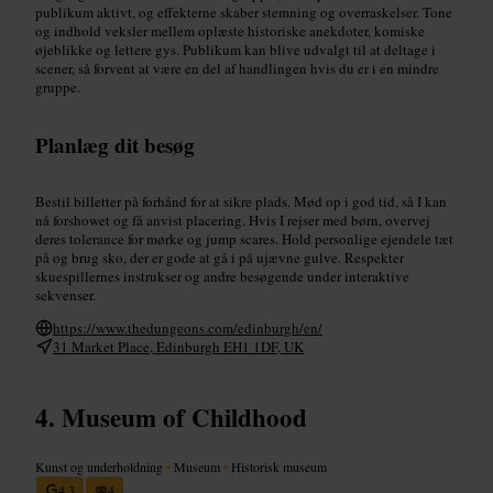
publikum aktivt, og effekterne skaber stemning og overraskelser. Tone
og indhold veksler mellem oplæste historiske anekdoter, komiske
øjeblikke og lettere gys. Publikum kan blive udvalgt til at deltage i
scener, så forvent at være en del af handlingen hvis du er i en mindre
gruppe.
Planlæg dit besøg
Bestil billetter på forhånd for at sikre plads. Mød op i god tid, så I kan
nå forshowet og få anvist placering. Hvis I rejser med børn, overvej
deres tolerance for mørke og jump scares. Hold personlige ejendele tæt
på og brug sko, der er gode at gå i på ujævne gulve. Respekter
skuespillernes instrukser og andre besøgende under interaktive
sekvenser.
https://www.thedungeons.com/edinburgh/en/
31 Market Place, Edinburgh EH1 1DF, UK
Museum of Childhood
Kunst og underholdning
•
Museum
•
Historisk museum
4,3
4