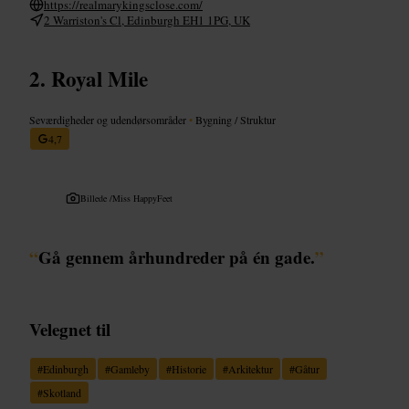
https://realmarykingsclose.com/
2 Warriston's Cl, Edinburgh EH1 1PG, UK
Royal Mile
Seværdigheder og udendørsområder
•
Bygning / Struktur
4,7
Billede /
Miss HappyFeet
“
Gå gennem århundreder på én gade.
”
Velegnet til
#
Edinburgh
#
Gamleby
#
Historie
#
Arkitektur
#
Gåtur
#
Skotland