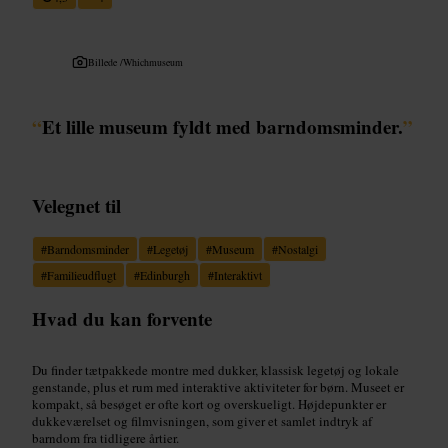
Billede /
Whichmuseum
“
Et lille museum fyldt med barndomsminder.
”
Velegnet til
#
Barndomsminder
#
Legetøj
#
Museum
#
Nostalgi
#
Familieudflugt
#
Edinburgh
#
Interaktivt
Hvad du kan forvente
Du finder tætpakkede montre med dukker, klassisk legetøj og lokale
genstande, plus et rum med interaktive aktiviteter for børn. Museet er
kompakt, så besøget er ofte kort og overskueligt. Højdepunkter er
dukkeværelset og filmvisningen, som giver et samlet indtryk af
barndom fra tidligere årtier.