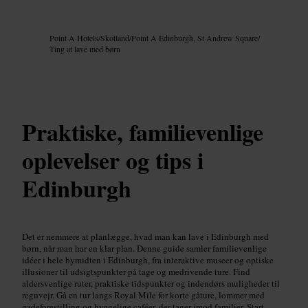
Billede /
Google AI
Point A Hotels
/
Skotland
/
Point A Edinburgh, St Andrew Square
/
Ting at lave med børn
Praktiske, familievenlige
oplevelser og tips i
Edinburgh
Det er nemmere at planlægge, hvad man kan lave i Edinburgh med
børn, når man har en klar plan. Denne guide samler familievenlige
idéer i hele bymidten i Edinburgh, fra interaktive museer og optiske
illusioner til udsigtspunkter på tage og medrivende ture. Find
aldersvenlige ruter, praktiske tidspunkter og indendørs muligheder til
regnvejr. Gå en tur langs Royal Mile for korte gåture, lommer med
gadeforestilling og hyggelige caféer, der tager imod familier. Start