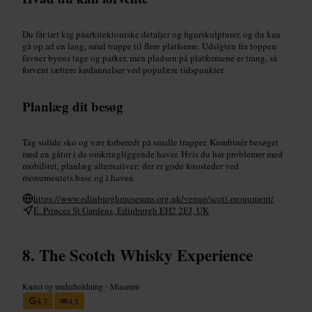
Du får tæt kig påarkitektoniske detaljer og figurskulpturer, og du kan
gå op ad en lang, smal trappe til flere platforme. Udsigten fra toppen
favner byens tage og parker, men pladsen på platformene er trang, så
forvent tættere kødannelser ved populære tidspunkter.
Planlæg dit besøg
Tag solide sko og vær forberedt på smalle trapper. Kombinér besøget
med en gåtur i de omkringliggende haver. Hvis du har problemer med
mobilitet, planlæg alternativer: der er gode fotosteder ved
monumentets base og i haven.
https://www.edinburghmuseums.org.uk/venue/scott-monument/
E. Princes St Gardens, Edinburgh EH2 2EJ, UK
The Scotch Whisky Experience
Kunst og underholdning
•
Museum
4,7
4,5