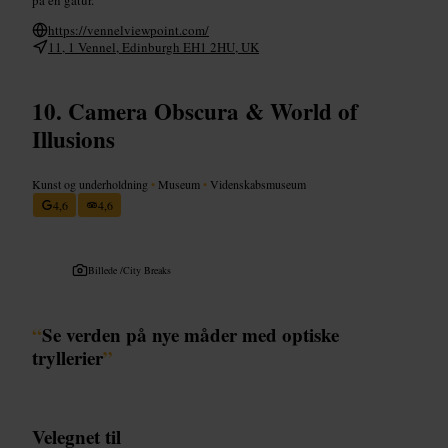
https://vennelviewpoint.com/
11, 1 Vennel, Edinburgh EH1 2HU, UK
Camera Obscura & World of
Illusions
Kunst og underholdning
•
Museum
•
Videnskabsmuseum
4,6
4,6
Billede /
City Breaks
“
Se verden på nye måder med optiske
tryllerier
”
Velegnet til