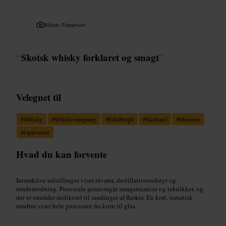
Billede /
Tripadvisor
“
Skotsk whisky forklaret og smagt
”
Velegnet til
#
Whisky
#
Whiskysmagning
#
Edinburgh
#
Skotland
#
Museum
#
Oplevelser
Hvad du kan forvente
Interaktive udstillinger viser råvarer, destillationsudstyr og
tøndemodning. Personale gennemgår smagsnuancer og teknikker, og
der er områder dedikeret til samlinger af flasker. En kort, tematisk
rundtur viser hele processen fra korn til glas.