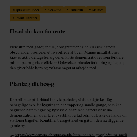
#
Optiskeillusioner
#
Interaktivt
#
Familietur
#
Udsigter
#
Fotomuligheder
Hvad du kan forvente
Flere rum med gåder, spejle, hologrammer og en klassisk camera
obscura, der projicerer et livebillede af byen. Mange installationer
kræver aktiv deltagelse, og der er korte demonstrationer, som forklarer
princippet bag visse effekter. Oplevelsen blander forklaring og leg, og
den giver både børn og voksne noget at arbejde med.
Planlæg dit besøg
Køb billetter på forhånd i travle perioder, så du undgår kø. Tag
behagelige sko, for bygningen har trapper og smalle gange, som kan
begrænse barnevogne og kørestole. Start med camera obscura-
demonstrationen for at få et overblik, og lad børn udforske de hands-on
stationer bagefter. Kombiner besøget med en gåtur i den nærliggende
gamle by.
https://www.camera-obscura.co.uk/?utm_source=google&utm_medi