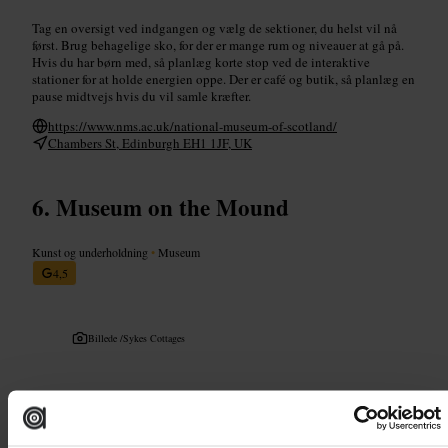
Tag en oversigt ved indgangen og vælg de sektioner, du helst vil nå
først. Brug behagelige sko, for der er mange rum og niveauer at gå på.
Hvis du har børn med, så planlæg korte stop ved de interaktive
stationer for at holde energien oppe. Der er café og butik, så planlæg en
pause midtvejs hvis du vil samle kræfter.
https://www.nms.ac.uk/national-museum-of-scotland/
Chambers St, Edinburgh EH1 1JF, UK
Museum on the Mound
Kunst og underholdning
•
Museum
4,5
Billede /
Sykes Cottages
“
Pengehistorie tæt på byens puls
”