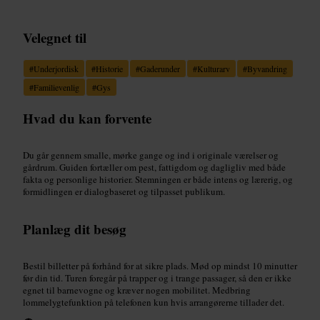
Velegnet til
#
Underjordisk
#
Historie
#
Gaderunder
#
Kulturarv
#
Byvandring
#
Familievenlig
#
Gys
Hvad du kan forvente
Du går gennem smalle, mørke gange og ind i originale værelser og
gårdrum. Guiden fortæller om pest, fattigdom og dagligliv med både
fakta og personlige historier. Stemningen er både intens og lærerig, og
formidlingen er dialogbaseret og tilpasset publikum.
Planlæg dit besøg
Bestil billetter på forhånd for at sikre plads. Mød op mindst 10 minutter
før din tid. Turen foregår på trapper og i trange passager, så den er ikke
egnet til barnevogne og kræver nogen mobilitet. Medbring
lommelygtefunktion på telefonen kun hvis arrangørerne tillader det.