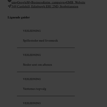
um=GoogleMyBusiness&utm_campaign=GMB_Website
549 Castlehill, Edinburgh EH1 2ND, Storbritannien
Lignende guider
VEJLEDNING
Spillesteder med livemusik
VEJLEDNING
Steder sent om aftenen
VEJLEDNING
Værternes topvalg
VEJLEDNING