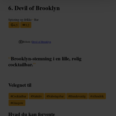
Devil of Brooklyn
Spisning og drikke
•
Bar
4,5
3,2
Billede /
Devil of Brooklyn
“
Brooklyn-stemning i en lille, rolig
cocktailbar.
”
Velegnet til
#
Cocktailbar
#
Natteliv
#
Nabolagsbar
#
Hundevenlig
#
Aftendrik
#
Glasgow
Hvad du kan forvente