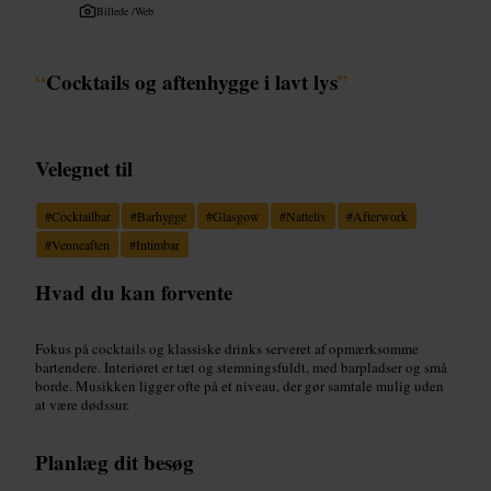
Billede /
Web
“
Cocktails og aftenhygge i lavt lys
”
Velegnet til
#
Cocktailbar
#
Barhygge
#
Glasgow
#
Natteliv
#
Afterwork
#
Venneaften
#
Intimbar
Hvad du kan forvente
Fokus på cocktails og klassiske drinks serveret af opmærksomme
bartendere. Interiøret er tæt og stemningsfuldt, med barpladser og små
borde. Musikken ligger ofte på et niveau, der gør samtale mulig uden
at være dødssur.
Planlæg dit besøg