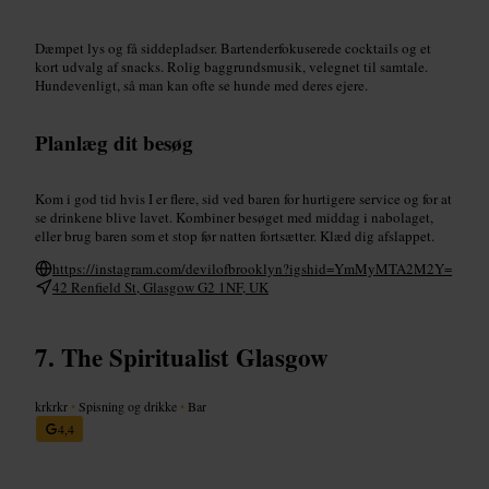
Dæmpet lys og få siddepladser. Bartenderfokuserede cocktails og et
kort udvalg af snacks. Rolig baggrundsmusik, velegnet til samtale.
Hundevenligt, så man kan ofte se hunde med deres ejere.
Planlæg dit besøg
Kom i god tid hvis I er flere, sid ved baren for hurtigere service og for at
se drinkene blive lavet. Kombiner besøget med middag i nabolaget,
eller brug baren som et stop før natten fortsætter. Klæd dig afslappet.
https://instagram.com/devilofbrooklyn?igshid=YmMyMTA2M2Y=
42 Renfield St, Glasgow G2 1NF, UK
The Spiritualist Glasgow
krkrkr
•
Spisning og drikke
•
Bar
4,4