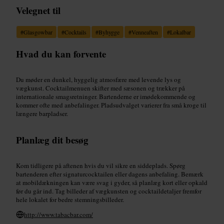
Velegnet til
#
Glasgowbar
#
Cocktails
#
Byhygge
#
Venneaften
#
Lokalbar
Hvad du kan forvente
Du møder en dunkel, hyggelig atmosfære med levende lys og
vægkunst. Cocktailmenuen skifter med sæsonen og trækker på
internationale smagsretninger. Bartenderne er imødekommende og
kommer ofte med anbefalinger. Pladsudvalget varierer fra små kroge til
længere barpladser.
Planlæg dit besøg
Kom tidligere på aftenen hvis du vil sikre en siddeplads. Spørg
bartenderen efter signaturcocktailen eller dagens anbefaling. Bemærk
at mobildækningen kan være svag i gyder, så planlæg kort eller opkald
før du går ind. Tag billeder af vægkunsten og cocktaildetaljer fremfor
hele lokalet for bedre stemningsbilleder.
http://www.tabacbar.com/