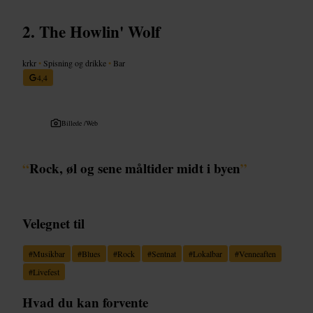
The Howlin' Wolf
krkr
•
Spisning og drikke
•
Bar
4,4
Billede /
Web
“
Rock, øl og sene måltider midt i byen
”
Velegnet til
#
Musikbar
#
Blues
#
Rock
#
Sentnat
#
Lokalbar
#
Venneaften
#
Livefest
Hvad du kan forvente