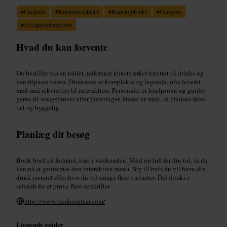
#
Cocktails
#
Kreativecocktails
#
Kunstogdrinks
#
Glasgow
#
Afslappetatmosfære
Hvad du kan forvente
Du bestiller via en tablet, udforsker kunstværker knyttet til drinks og
kan tilpasse basen. Drinksene er komplekse og legende, ofte leveret
med små rekvisitter til interaktion. Personalet er hjælpsomt og guider
gerne til smagsprøver eller justeringer. Stedet er småt, så pladsen føles
tæt og hyggelig.
Planlæg dit besøg
Book bord på forhånd, især i weekenden. Mød op lidt før din tid, så du
kan nå at gennemse den interaktive menu. Sig til hvis du vil have din
drink justeret eller hvis du vil smage flere varianter. Del drinks i
selskab for at prøve flere opskrifter.
http://www.theabsentear.com/
Lignende guider