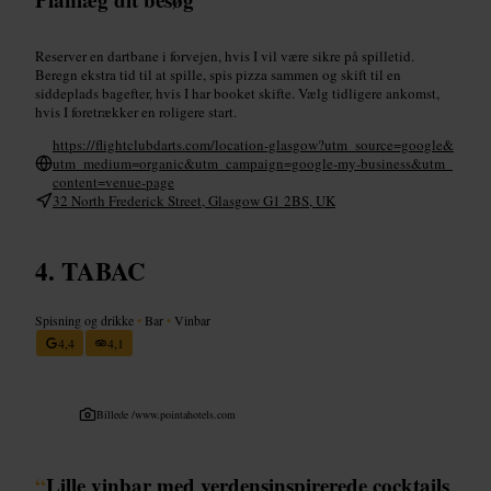
Reserver en dartbane i forvejen, hvis I vil være sikre på spilletid.
Beregn ekstra tid til at spille, spis pizza sammen og skift til en
siddeplads bagefter, hvis I har booket skifte. Vælg tidligere ankomst,
hvis I foretrækker en roligere start.
https://flightclubdarts.com/location-glasgow?utm_source=google&
utm_medium=organic&utm_campaign=google-my-business&utm_
content=venue-page
32 North Frederick Street, Glasgow G1 2BS, UK
TABAC
Spisning og drikke
•
Bar
•
Vinbar
4,4
4,1
Billede /
www.pointahotels.com
“
Lille vinbar med verdensinspirerede cocktails