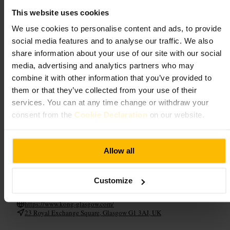
Velegnet til
This website uses cookies
We use cookies to personalise content and ads, to provide
#
Cocktails
#
Natliv
#
Lounge
#
Byaften
#
Glasgow
#
Vinbar
social media features and to analyse our traffic. We also
#
Venneaften
share information about your use of our site with our social
Hvad du kan forvente
media, advertising and analytics partners who may
combine it with other information that you’ve provided to
them or that they’ve collected from your use of their
En cocktailfokuseret lounge med siddepladser ved baren og små borde.
Dæmpet belysning og baggrundsmusik skaber en hyggelig
services. You can at any time change or withdraw your
aftenstemning. Service kan variere, og stedet er bedst for sociale aftener
consent from the
Cookie Declaration
on our website.
frem for stille middagssammenkomster.
Planlæg dit besøg
Allow all
Gå derhen om aftenen for ful stemning. Kom tidligere hvis I vil have et
roligere bord. Er I en større gruppe, så overvej at reservere. Bestil
Customize
cocktails eller vin og forbered jer på en livlig atmosfære.
https://www.kong-glasgow.com/
23 Royal Exchange Square, Glasgow G1 3AJ, UK