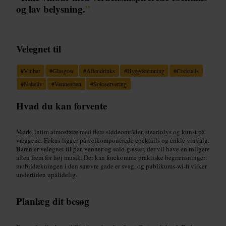
og lav belysning.
”
Velegnet til
#
Vinbar
#
Glasgow
#
Aftendrinks
#
Hyggestemning
#
Cocktails
#
Natteliv
#
Venneaften
#
Soloservering
Hvad du kan forvente
Mørk, intim atmosfære med flere siddeområder, stearinlys og kunst på
væggene. Fokus ligger på velkomponerede cocktails og enkle vinvalg.
Baren er velegnet til par, venner og solo-gæster, der vil have en roligere
aften frem for høj musik. Der kan forekomme praktiske begrænsninger:
mobildækningen i den snævre gade er svag, og publikums-wi‑fi virker
undertiden upålidelig.
Planlæg dit besøg