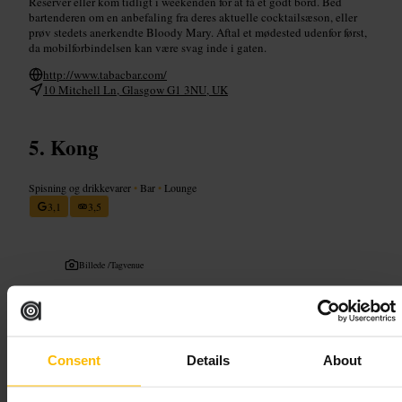
Reservér eller kom tidligt i weekenden for at få et godt bord. Bed
bartenderen om en anbefaling fra deres aktuelle cocktailsæson, eller
prøv stedets anerkendte Bloody Mary. Aftal et mødested udenfor først,
da mobilforbindelsen kan være svag inde i gaten.
http://www.tabacbar.com/
10 Mitchell Ln, Glasgow G1 3NU, UK
Kong
Spisning og drikkevarer
•
Bar
•
Lounge
3,1
3,5
Billede /
Tagvenue
“
Centralt lounge-sted til cocktails og
aftenstemning.
”
Consent
Details
About