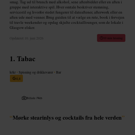
smag. Tag ud til brunch med alkohol, sene aftenbidder eller en aften i
gruppe med interaktive spil. Hver omtale beskriver stemning,
servicestil og hvorfor stedet fungerer til dateaftener, afterwork eller en
aften ude med venner. Brug guiden til at vælge en rute, book i forvejen
til travle weekender og opdag skjulte cocktaillounger, som de lokale i
Glasgow elsker.
Opdateret
10. juni 2026
10 min læsning
Tabac
krkr
•
Spisning og drikkevarer
•
Bar
4,4
Billede /
Web
“
Mørke stearinlys og cocktails fra hele verden
”