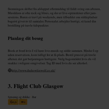
Stemningen skifter fra afslappet eftermiddag til fuldt sving om aftenen.
Musikken er ofte rock og blues, og der er live-optrædener eller jam-
sessions. Baren er travl på weekends, men tilbuddet om siddepladser
bagerst giver ro til samtaler. Personalet arbejder hurtigt, så kend din
bestilling på travle tidspunkter.
Planlæg dit besøg
Book et bord hvis I vil høre live-musik og sidde sammen. Møder I op
uden reservation, kom tidligt for at få plads. Bestil præcist på travle
aftener, det gør betjeningen hurtigere. Vælg bagområdet hvis du vil
snakke i roligere omgivelser. Tag ID med hvis du ser alkohol.
http://www.thehowlinwolf.co.uk/
Flight Club Glasgow
Spisning og drikke
•
Bar
4,6
4