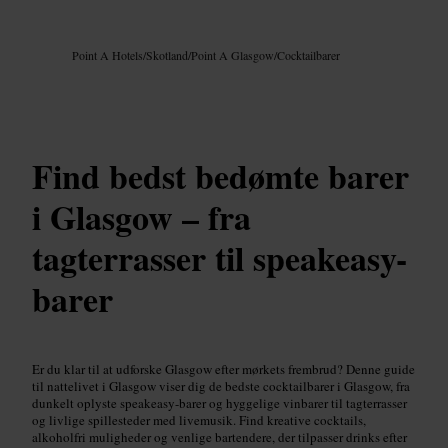
Billede /
Google AI
Point A Hotels
/
Skotland
/
Point A Glasgow
/
Cocktailbarer
Find bedst bedømte barer
i Glasgow – fra
tagterrasser til speakeasy-
barer
Er du klar til at udforske Glasgow efter mørkets frembrud? Denne guide
til nattelivet i Glasgow viser dig de bedste cocktailbarer i Glasgow, fra
dunkelt oplyste speakeasy-barer og hyggelige vinbarer til tagterrasser
og livlige spillesteder med livemusik. Find kreative cocktails,
alkoholfri muligheder og venlige bartendere, der tilpasser drinks efter