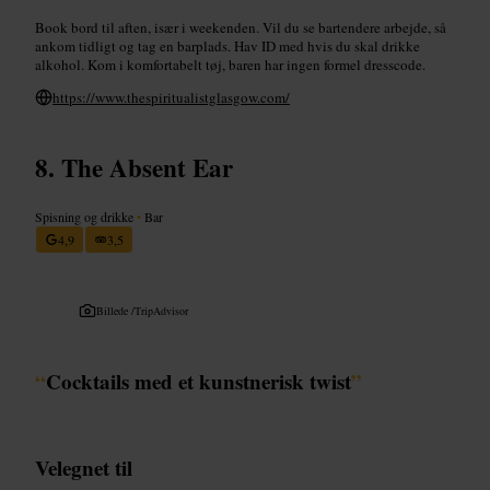
Book bord til aften, især i weekenden. Vil du se bartendere arbejde, så
ankom tidligt og tag en barplads. Hav ID med hvis du skal drikke
alkohol. Kom i komfortabelt tøj, baren har ingen formel dresscode.
https://www.thespiritualistglasgow.com/
The Absent Ear
Spisning og drikke
•
Bar
4,9
3,5
Billede /
TripAdvisor
“
Cocktails med et kunstnerisk twist
”
Velegnet til