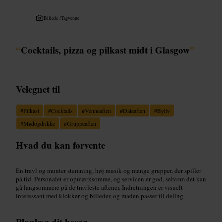
Billede /
Tagvenue
“
Cocktails, pizza og pilkast midt i Glasgow
”
Velegnet til
#
Pilkast
#
Cocktails
#
Venneaften
#
Dateaften
#
Byliv
#
Madogdrikke
#
Gruppeaften
Hvad du kan forvente
En travl og munter stemning, høj musik og mange grupper, der spiller
på tid. Personalet er opmærksomme, og servicen er god, selvom det kan
gå langsommere på de travleste aftener. Indretningen er visuelt
interessant med klokker og billeder, og maden passer til deling.
Planlæg dit besøg