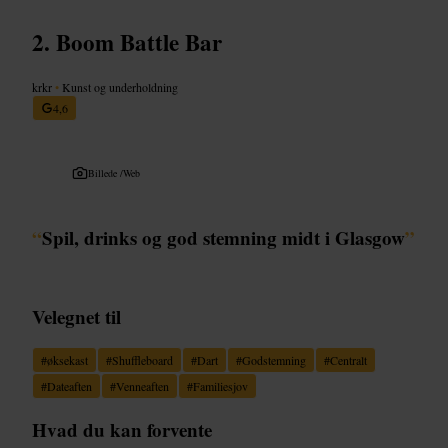
Boom Battle Bar
krkr
•
Kunst og underholdning
4,6
Billede /
Web
“
Spil, drinks og god stemning midt i Glasgow
”
Velegnet til
#
øksekast
#
Shuffleboard
#
Dart
#
Godstemning
#
Centralt
#
Dateaften
#
Venneaften
#
Familiesjov
Hvad du kan forvente