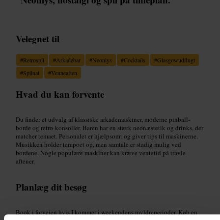
Velegnet til
#
Retrospil
#
Arkadebar
#
Neonlys
#
Cocktails
#
Glasgowudflugt
#
Spilnat
#
Venneaften
Hvad du kan forvente
Du finder et udvalg af klassiske arkademaskiner, moderne pinball-
borde og retro-konsoller. Baren har en stærk neonæstetik og drinks, der
matcher temaet. Personalet er hjælpsomt og giver tips til maskinerne.
Musikken holder tempoet op, men samtale er stadig mulig ved
bordene. Nogle populære maskiner kan kræve ventetid på travle
aftener.
Planlæg dit besøg
Book i forvejen hvis I kommer i weekendens myldreperioder. Køb en