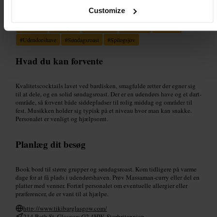
Velegnet til
Customize
#
Cocktails
#
Glasgow
#
Venneaften
#
Dateaften
#
Pubmad
#
Udendorshave
#
Søndagsroast
#
Spilogsjov
Hvad du kan forvente
Kvalitetscocktails lavet ved bardisken, smagfulde retter der egner sig
til at dele, og en solid søndagsroast. Der er en udendørs have og et dart-
område, så forvent både siddepladser til rolig middag og områder til
fest. Musikken holder sig typisk på et niveau hvor man kan snakke.
Personalet er venligt og hjælpsomt.
Planlæg dit besøg
Book bord til større grupper og søndagsroast. Kom tidligere på varme
dage for at få plads i udendørshaven. Prøv Massaman-curry eller del en
platter med venner. Fortæl personalet om eventuelle allergier eller
præferencer, de er vant til at hjælpe.
http://www.tikibarglasgow.com/
214 Bath St, Glasgow G2 4HW, Storbritannien