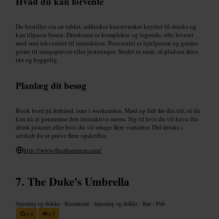
Hvad du kan forvente
Du bestiller via en tablet, udforsker kunstværker knyttet til drinks og
kan tilpasse basen. Drinksene er komplekse og legende, ofte leveret
med små rekvisitter til interaktion. Personalet er hjælpsomt og guider
gerne til smagsprøver eller justeringer. Stedet er småt, så pladsen føles
tæt og hyggelig.
Planlæg dit besøg
Book bord på forhånd, især i weekenden. Mød op lidt før din tid, så du
kan nå at gennemse den interaktive menu. Sig til hvis du vil have din
drink justeret eller hvis du vil smage flere varianter. Del drinks i
selskab for at prøve flere opskrifter.
http://www.theabsentear.com/
The Duke's Umbrella
Spisning og drikke
•
Restaurant
•
Spisning og drikke
•
Bar
•
Pub
4,6
4,5