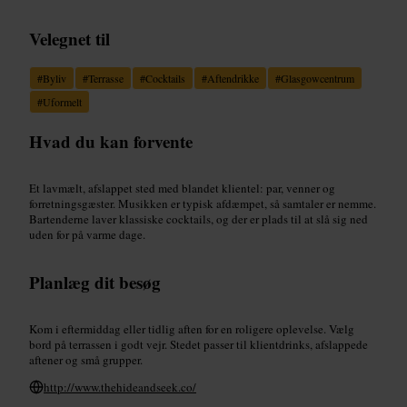
Velegnet til
#
Byliv
#
Terrasse
#
Cocktails
#
Aftendrikke
#
Glasgowcentrum
#
Uformelt
Hvad du kan forvente
Et lavmælt, afslappet sted med blandet klientel: par, venner og
forretningsgæster. Musikken er typisk afdæmpet, så samtaler er nemme.
Bartenderne laver klassiske cocktails, og der er plads til at slå sig ned
uden for på varme dage.
Planlæg dit besøg
Kom i eftermiddag eller tidlig aften for en roligere oplevelse. Vælg
bord på terrassen i godt vejr. Stedet passer til klientdrinks, afslappede
aftener og små grupper.
http://www.thehideandseek.co/