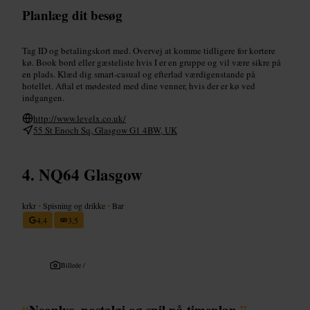
Planlæg dit besøg
Tag ID og betalingskort med. Overvej at komme tidligere for kortere
kø. Book bord eller gæsteliste hvis I er en gruppe og vil være sikre på
en plads. Klæd dig smart-casual og efterlad værdigenstande på
hotellet. Aftal et mødested med dine venner, hvis der er kø ved
indgangen.
http://www.levelx.co.uk/
55 St Enoch Sq, Glasgow G1 4BW, UK
NQ64 Glasgow
krkr
•
Spisning og drikke
•
Bar
4,4
3,5
Billede /
“
Neonlys, nostalgi og spil på timeplan.
”