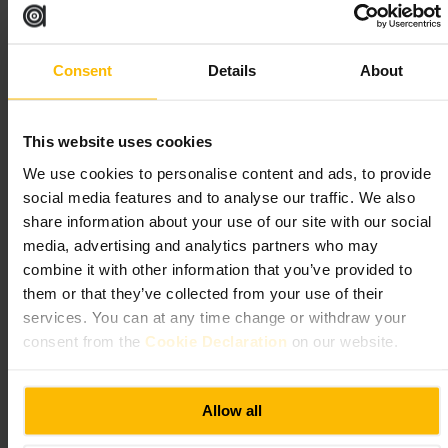
spilpakke eller tokens i baren, så I hurtigt kommer i gang. Del spilletid
i gruppen og skift på de populære maskiner. Prøv en signaturcocktail
mellem spilrene, personalet anbefaler gerne. Kom i god tid ved større
grupper, så I undgår kø og frustration.
Consent
Details
About
http://www.nq64.co.uk/glasgow?utm_source=google&utm_mediu
m=Yext&utm_campaign=1806664312036400830
This website uses cookies
Tiki Bar & Kitsch Inn
We use cookies to personalise content and ads, to provide
social media features and to analyse our traffic. We also
krkr
share information about your use of our site with our social
4,4
4,5
media, advertising and analytics partners who may
combine it with other information that you’ve provided to
them or that they’ve collected from your use of their
Billede /
Tiki Bar & Kitsch Inn
services. You can at any time change or withdraw your
consent from the
Cookie Declaration
on our website.
“
Cocktails, curry og pubstemning i hjertet af
Glasgow
”
Allow all