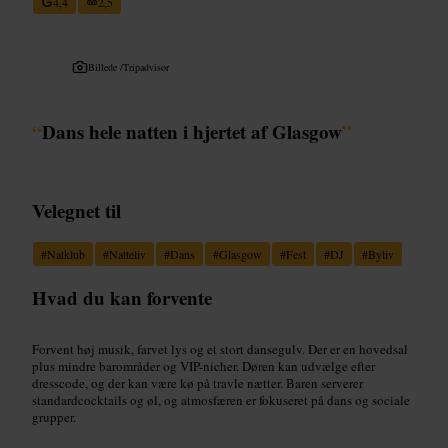
4,4
2,5
Billede /
Tripadvisor
“
Dans hele natten i hjertet af Glasgow
”
Velegnet til
#
Natklub
#
Natteliv
#
Dans
#
Glasgow
#
Fest
#
DJ
#
Byliv
Hvad du kan forvente
Forvent høj musik, farvet lys og et stort dansegulv. Der er en hovedsal
plus mindre barområder og VIP-nicher. Døren kan udvælge efter
dresscode, og der kan være kø på travle nætter. Baren serverer
standardcocktails og øl, og atmosfæren er fokuseret på dans og sociale
grupper.