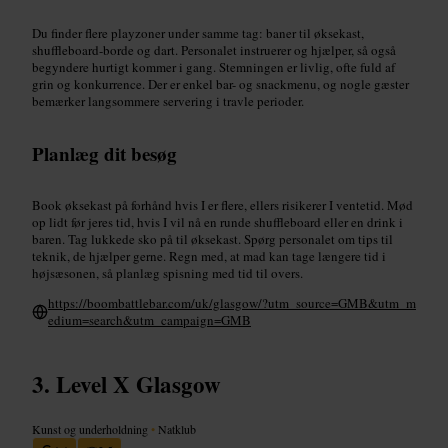
Du finder flere playzoner under samme tag: baner til øksekast,
shuffleboard-borde og dart. Personalet instruerer og hjælper, så også
begyndere hurtigt kommer i gang. Stemningen er livlig, ofte fuld af
grin og konkurrence. Der er enkel bar- og snackmenu, og nogle gæster
bemærker langsommere servering i travle perioder.
Planlæg dit besøg
Book øksekast på forhånd hvis I er flere, ellers risikerer I ventetid. Mød
op lidt før jeres tid, hvis I vil nå en runde shuffleboard eller en drink i
baren. Tag lukkede sko på til øksekast. Spørg personalet om tips til
teknik, de hjælper gerne. Regn med, at mad kan tage længere tid i
højsæsonen, så planlæg spisning med tid til overs.
https://boombattlebar.com/uk/glasgow/?utm_source=GMB&utm_m
edium=search&utm_campaign=GMB
Level X Glasgow
Kunst og underholdning
•
Natklub