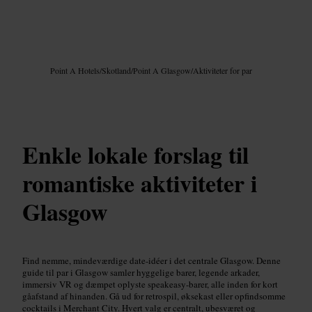
Billede /
Google AI
Point A Hotels
/
Skotland
/
Point A Glasgow
/
Aktiviteter for par
Enkle lokale forslag til
romantiske aktiviteter i
Glasgow
Find nemme, mindeværdige date-idéer i det centrale Glasgow. Denne
guide til par i Glasgow samler hyggelige barer, legende arkader,
immersiv VR og dæmpet oplyste speakeasy-barer, alle inden for kort
gåafstand af hinanden. Gå ud for retrospil, øksekast eller opfindsomme
cocktails i Merchant City. Hvert valg er centralt, ubesværet og