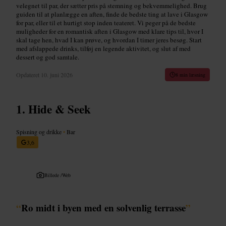
velegnet til par, der sætter pris på stemning og bekvemmelighed. Brug
guiden til at planlægge en aften, finde de bedste ting at lave i Glasgow
for par, eller til et hurtigt stop inden teateret. Vi peger på de bedste
muligheder for en romantisk aften i Glasgow med klare tips til, hvor I
skal tage hen, hvad I kan prøve, og hvordan I tim­er jeres besøg. Start
med afslappede drinks, tilføj en legende aktivitet, og slut af med
dessert og god samtale.
Opdateret
10. juni 2026
8 min læsning
Hide & Seek
Spisning og drikke
•
Bar
3,6
Billede /
Web
“
Ro midt i byen med en solvenlig terrasse
”