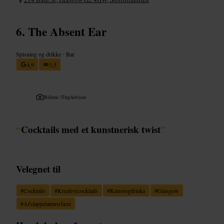
The Absent Ear
Spisning og drikke
•
Bar
4,9
3,5
Billede /
TripAdvisor
“
Cocktails med et kunstnerisk twist
”
Velegnet til
#
Cocktails
#
Kreativecocktails
#
Kunstogdrinks
#
Glasgow
#
Afslappetatmosfære