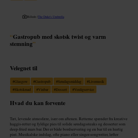
Billede /
The Duke's Umbrella
“
Gastropub med skotsk twist og varm
stemning
”
Velegnet til
#
Glasgow
#
Gastropub
#
Søndagsmiddag
#
Livemusik
#
Skotskmad
#
Vinbar
#
Dessert
#
Venligservice
Hvad du kan forvente
Tæt, levende atmosfære, især om aftenen. Retterne spænder fra kreative
haggis-retter og fyldige pies til solide søndagssteaks og desserter som
deep-fried mars bar. Der er både bordservering og en bar til en hurtig
pint. Musikalske indslag, ofte piano eller singer-songwriter, løfter