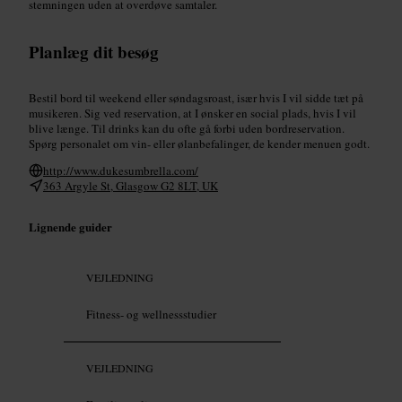
stemningen uden at overdøve samtaler.
Planlæg dit besøg
Bestil bord til weekend eller søndagsroast, især hvis I vil sidde tæt på
musikeren. Sig ved reservation, at I ønsker en social plads, hvis I vil
blive længe. Til drinks kan du ofte gå forbi uden bordreservation.
Spørg personalet om vin- eller ølanbefalinger, de kender menuen godt.
http://www.dukesumbrella.com/
363 Argyle St, Glasgow G2 8LT, UK
Lignende guider
VEJLEDNING
Fitness- og wellnessstudier
VEJLEDNING